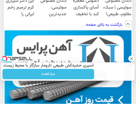
دندان مصنوعی
دمنوش معجزه
دندان مصنوعی
این دکتر شیرازی
سوئیسی | سبک،
آسای پاکسازی
سوئیسی:
کرم ترمیم زخم
مقاوم، طبیعی!
کبد با تخفیف
جدیدترین
ایرانی را
ویزیت
ویژه
فناوری اروپا،
ساخت!!!
بازگشت به بالای صفحه
رایگان+پرداخت
سبک و مقاوم |
اقساطی😍
پرداخت قسطی
اسپری حشره‌کش طبیعی تارومار سازگار با محیط زیست
و با محافظت طبیعی
مشاهده