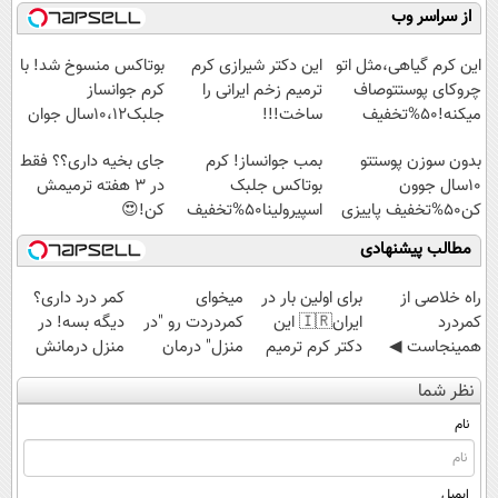
رایگان درآمد
کنید!
نابودکننده انواع
میلیاردر شد.
از سراسر وب
میلیاردی)
◗پرسش‌نامه◖
حشرات خانگی و
آموزش رایگان
آفات
این کرم گیاهی،مثل اتو
این دکتر شیرازی کرم
بوتاکس منسوخ شد! با
چروکای پوستتوصاف
ترمیم زخم ایرانی را
کرم جوانساز
میکنه!50%تخفیف
ساخت!!!
جلبک10،12سال جوان
شو50%تخفیف
بدون سوزن پوستتو
بمب جوانساز! کرم
جای بخیه داری؟؟ فقط
10سال جوون
بوتاکس جلبک
در 3 هفته ترمیمش
کن50%تخفیف پاییزی
اسپیرولینا50%تخفیف
کن!😍
مطالب پیشنهادی
‌راه خلاصی از
برای اولین بار در
میخوای
کمر درد داری؟
کمردرد
ایران🇮🇷 این
کمردردت رو "در
دیگه بسه! در
همینجاست ◀
دکتر کرم ترمیم
منزل" درمان
منزل درمانش
فقط کافیه فرم
کننده 23 روزه
کنی؟ (◂فیلم +
کن
نظر شما
رو پر کنی!
ساخت!
◂پرسش‌نامه)
(◀پرسش‌نامه)
نام
ایمیل