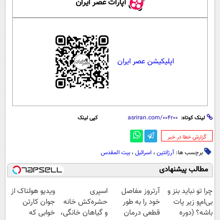
آپارات عصر ایران
اپلیکیشن عصر ایران
لینک کوتاه:
کپی لینک
‌گزارش خطا در خبر
برچسب ها:
آرژانتین
،
اسرائیل
،
بیت المقدس
مطالب پیشنهادی
چرا تو نباید بنز و
آرتروز مفاصل
اسپری
ویدیو هولناک از
بی‌ام‌و زیر پات
خود را به طور
حشره‌کش خانه
جوان کارتن
باشه؟ (دوره
قطعی درمان
و گیاهان خانگی،
خوابی که