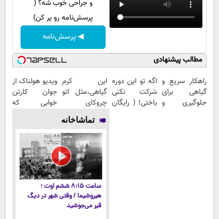
و جراحی خوب شه؟ (
پرسش‌نامه رو پر کن)
◀ پرسش‌نامه
مطالب پیشنهادی
راهکار سریع و
اگه تو این دوره
این کرم
ویدیو هولناک از
گیاهی برای
شرکت نکنی
گیاهی،مثل اتو
جوان کارتن
جلوگیری و
باختی! ( رایگان
چروکای
خوابی که
درمان پیری
آموزش ببین
پوستتوصاف
میلیاردر شد.
تماشاخانه
پوست
پولدار شی)
میکنه!50%تخفیف
آموزش رایگان
ساعت ۸:۱۵ ششم اوت ؛
هیروشیما / وقتی شهر در دیگ
قیر می‌جوشید