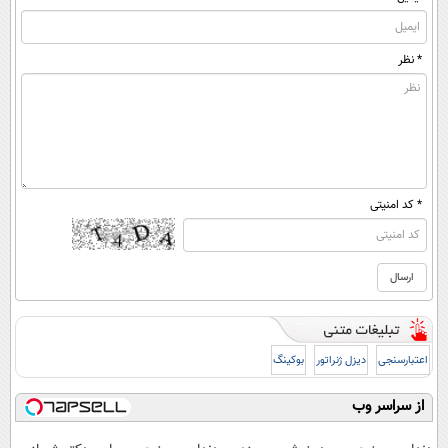
* نظر
* کد امنیتی
اعتبارسنجی
دیزل ژنراتور
بوکینگ
از سراسر وب