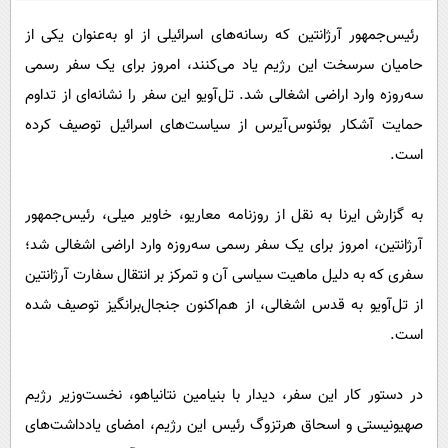
پیامک
سرگرمی
رئیس‌جمهور آرژانتین که رسانه‌های اسرائیلی از او به‌عنوان یکی از
روانشناسی
فناوری
حامیان سرسخت این رژیم یاد می‌کنند، امروز برای یک سفر رسمی
آشپزی
گوناگون
سه‌روزه وارد اراضی اشغالی شد. تل‌آویو این سفر را نشانه‌ای از تداوم
دانلود
حوادث
حمایت آشکار بوئنوس‌آیرس از سیاست‌های اسرائیل توصیف کرده
است.
محیط زیست
سلامت
به گزارش ایرنا به نقل از روزنامه معاریو، خاویر میلی، رئیس‌جمهور
فرهنگی
آرژانتین، امروز برای یک سفر رسمی سه‌روزه وارد اراضی اشغالی شد؛
بین الملل
سفری که به دلیل ماهیت سیاسی آن و تمرکز بر انتقال سفارت آرژانتین
از تل‌آویو به قدس اشغالی، از هم‌اکنون جنجال‌برانگیز توصیف شده
اجتماعی
است.
حیات وحش
سیاست خارجی
در دستور کار این سفر، دیدار با بنیامین نتانیاهو، نخست‌وزیر رژیم
صهیونیستی و اسحاق هرتزوگ رئیس این رژیم، امضای یادداشت‌های