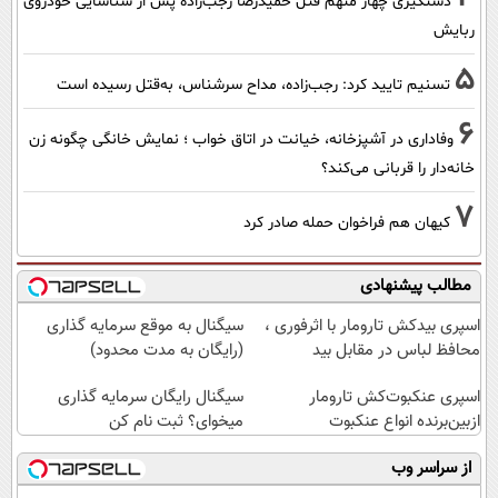
دستگیری چهار متهم قتل حمیدرضا رجب‌زاده پس از شناسایی خودروی
ربایش
5
تسنیم تایید کرد: رجب‌زاده، مداح سرشناس، به‌قتل رسیده است
6
وفاداری در آشپزخانه، خیانت در اتاق خواب ؛ نمایش خانگی چگونه زن
خانه‌دار را قربانی می‌کند؟
7
کیهان هم فراخوان حمله صادر کرد
مطالب پیشنهادی
اسپری بیدکش تارومار با اثرفوری ،
سیگنال به موقع سرمایه گذاری
محافظ لباس در مقابل بید
(رایگان به مدت محدود)
اسپری عنکبوت‌‌کش تارومار
سیگنال رایگان سرمایه گذاری
ازبین‌برنده انواع عنکبوت
میخوای؟ ثبت نام کن
از سراسر وب