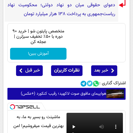
دعوای حقوقی میان دو نهاد دولتی؛ محکومیت نهاد
ریاست‌جمهوری به پرداخت ۱۳۸ هزار میلیارد تومان
متخصص پایتون شو | خرید 90
دوره با ۵۰٪ تخفیف سبزلرن |
عجله کن
آموزش ببین1
خبر بعد
نظرات کاربران
خبر قبل
اشتراک گذاری :
هواپیمای مافوق صوت لاکهید؛ رقیب کنکورد (+عکس)
ماشینت رو بسپر به ما، به
بهترین قیمت میفروشیم! امن