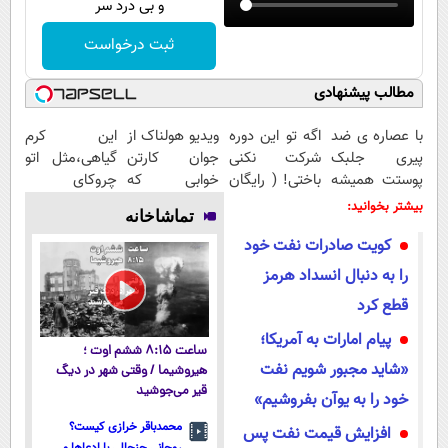
و بی درد سر
ثبت درخواست
مطالب پیشنهادی
با عصاره ی ضد
اگه تو این دوره
ویدیو هولناک از
این کرم
پیری جلبک
شرکت نکنی
جوان کارتن
گیاهی،مثل اتو
پوستت همیشه
باختی! ( رایگان
خوابی که
چروکای
جوونه!
آموزش ببین
میلیاردر شد.
پوستتوصاف
بیشتر بخوانید:
تماشاخانه
پولدار شی)
آموزش رایگان
میکنه!50%تخفیف
کویت صادرات نفت خود
را به دنبال انسداد هرمز
قطع کرد
پیام امارات به آمریکا؛
ساعت ۸:۱۵ ششم اوت ؛
«شاید مجبور شویم نفت
هیروشیما / وقتی شهر در دیگ
قیر می‌جوشید
خود را به یوآن بفروشیم»
محمدباقر خرازی کیست؟
افزایش قیمت نفت پس