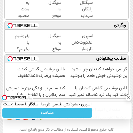
سیگنال
سیگنال
به
رایگان
به
مدت
سرمایه
موقع
محدود
گذاری
سرمایه
سیگنال
وبگردی
میخوای؟
گذاری
رایگان
ثبت نام
(رایگان
سرمایه
اسپری
سیگنال
بفروشیم
کن
به
گذاری
عنکبوت‌‌کش
به
یا
مدت
بگیر
تارومار
موقع
بخریم؟
محدود)
ازبین‌برنده
سرمایه
سیگنال
مطالب پیشنهادی
انواع
گذاری
تخصصی
عنکبوت
(رایگان
دریافت
اگر نمی خواهید کبدتان چرب شود
با این نوشیدنی گیاهی کبدت
به
کن
این نوشیدنی خوش طعم را بنوشید
همیشه پرقدرته55%تخفیف
مدت
با این نوشیدنی گیاهی کبدتان را
محدود)
کبد سالم تر، زندگی بهتر،با دمنوش
مانند کبد یک فرد 15ساله تمیز کنید
سم زدا(بزن و با تخفیف بخر)
اسپری حشره‌کش طبیعی تارومار سازگار با محیط زیست
صفحه اول
فیلم
عصر ایران۲
درباره عصرایران
تماس با ما
آرشیو
جستجو
و با محافظت طبیعی
مشاهده
پیوندها
نظرسنجی
آب و هوا
اوقات شرعی
سواد زندگی
كليه حقوق محفوظ است، استفاده از مطالب با ذكر منبع بلامانع است.