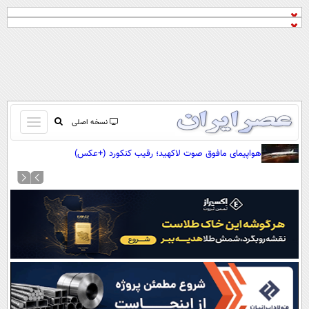
باز
نسخه اصلی
و
صفحه اول
هواپیمای مافوق صوت لاکهید؛ رقیب کنکورد (+عکس)
بسته
تماس با ما
کردن
آرشیو
منو
جستجو
نظرسنجی
آب و هوا
اوقات شرعی
پیوند ها
سواد زندگی