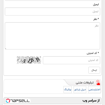
ایمیل
* نظر
* کد امنیتی
اعتبارسنجی
دیزل ژنراتور
بوکینگ
از سراسر وب