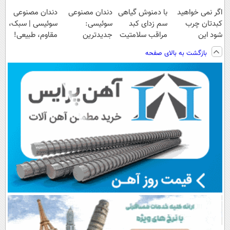
اگر نمی خواهید
با دمنوش گیاهی
دندان مصنوعی
دندان مصنوعی
کبدتان چرب
سم زدای کبد
سوئیسی:
سوئیسی | سبک،
شود این
مراقب سلامتیت
جدیدترین
مقاوم، طبیعی!
نوشیدنی خوش
باش+تخفیف
فناوری اروپا،
ویزیت
بازگشت به بالای صفحه
طعم را بنوشید
ویژه
سبک و مقاوم |
رایگان+پرداخت
پرداخت قسطی
اقساطی😍