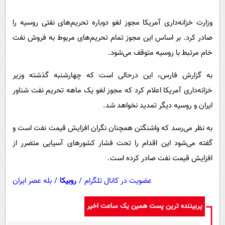
پیامک
سرگرمی
وزارت خزانه‌داری آمریکا مجوز لغو دوباره تحریم‌های نفتی روسیه را
روانشناسی
فناوری
صادر کرد. بر اساس این مجوز تمام تحریم‌های مربوط به فروش نفت
آشپزی
گوناگون
خام مرتبط با روسیه متوقف می‌شود.
دانلود
حوادث
به گزارش فارس، این درحالی است که چهارشنبه گذشته وزیر
محیط زیست
خزانه‌داری آمریکا اعلام کرد که مجوز لغو یک ماهه تحریم نفت شناور
سلامت
ایران و روسیه دیگر تمدید نخواهد شد.
فرهنگی
به نظر می‌رسد که واشنگتن همچنان نگران افزایش قیمت نفت است و
بین الملل
گفته می‌شود این اقدام را تحت فشار کشورهای آسیایی متضرر از
اجتماعی
افزایش قیمت نفت صادر کرده است.
حیات وحش
عضویت در کانال تلگرام
/
روبیکا
/
بله عصر ایران
سیاست خارجی
پربیننده ترین پست همین یک ساعت اخیر