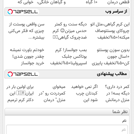
قطعی درمان
10 گیاه
و گیاهان خانگی،
خوابی که
کنید!
موثر(تخفیف تا
نابودکننده انواع
میلیاردر شد.
از سراسر وب
◗پرسش‌نامه◖
امشب)
حشرات خانگی و
آموزش رایگان
آفات
این کرم گیاهی،مثل اتو
دیگه سنت رو کمتر
سن واقعی پوستت از
چروکای پوستتوصاف
حدس میزنن😉 کرم
چیزی که فکر می‌کنی
میکنه!50%تخفیف
ضدچروک گیاهی👈🏻
بیشتره...
45%تخفیف
بدون سوزن پوستتو
بمب جوانساز! کرم
خودتم باورت نمیشه
10سال جوون
بوتاکس جلبک
چقدر جوون شدی!
کن50%تخفیف پاییزی
اسپیرولینا50%تخفیف
خرید جوانساز
اسپیرولینا با تخفیف
مطالب پیشنهادی
ویژه
کمر درد داری؟
اگر نمی خواهید
میخوای
برای اولین بار در
دیگه بسه! در
کبدتان چرب
کمردردت رو "در
ایران🇮🇷 این
منزل درمانش
شود این
منزل" درمان
دکتر کرم ترمیم
کن
نوشیدنی خوش
کنی؟ (◂فیلم +
کننده 23 روزه
نظر شما
(◀پرسش‌نامه)
طعم را بنوشید
◂پرسش‌نامه)
ساخت!
نام