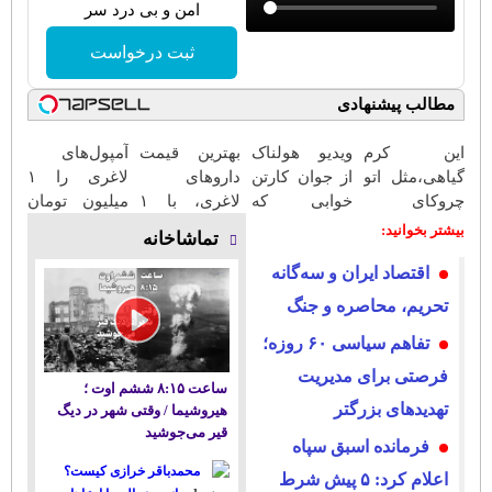
امن و بی درد سر
ثبت درخواست
مطالب پیشنهادی
این کرم
ویدیو هولناک
بهترین قیمت
آمپول‌های
گیاهی،مثل اتو
از جوان کارتن
داروهای
لاغری را ۱
چروکای
خوابی که
لاغری، با ۱
میلیون تومان
پوستتوصاف
میلیاردر شد.
میلیون تخفیف
ارزان‌تر از
بیشتر بخوانید:
تماشاخانه
میکنه!50%تخفیف
آموزش رایگان
و ارسال از
همه‌جا بخر!
اقتصاد ایران و سه‌گانه
داروخانه‌
تحریم، محاصره و جنگ
تفاهم سیاسی ۶۰ روزه؛
فرصتی برای مدیریت
ساعت ۸:۱۵ ششم اوت ؛
تهدیدهای بزرگتر
هیروشیما / وقتی شهر در دیگ
قیر می‌جوشید
فرمانده اسبق سپاه
محمدباقر خرازی کیست؟
اعلام کرد: ۵ پیش‌ شرط