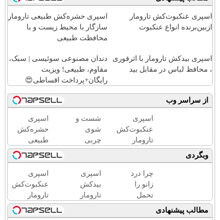
اسپری عنکبوت‌‌کش تارومار
اسپری حشره‌کش طبیعی تارومار
ازبین‌برنده انواع عنکبوت
سازگار با محیط زیست و با
محافظت طبیعی
اسپری بیدکش تارومار با اثرفوری
دندان مصنوعی سوئیسی | سبک،
، محافظ لباس در مقابل بید
مقاوم، طبیعی! ویزیت
رایگان+پرداخت اقساطی😍
از سراسر وب
اسپری
شست و
اسپری
عنکبوت‌‌کش
شوی
حشره‌کش
تارومار
چربی
طبیعی
ازبین‌برنده
های کبد
تارومار
وبگردی
انواع
با
سازگار با
عنکبوت
نوشیدنی
محیط
چرا درد
اسپری
اسپری
گیاهی(55%تخفیف)
زیست و با
زانو را
بیدکش
عنکبوت‌‌کش
محافظت
تحمل
تارومار
تارومار
طبیعی
می‌کنی؟
با
ازبین‌برنده
مطالب پیشنهادی
خیلی
اثرفوری
انواع