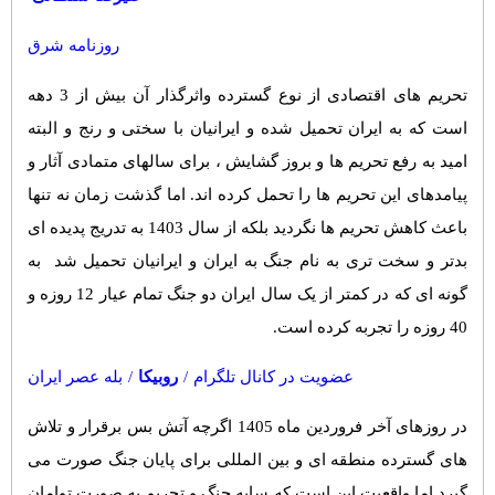
پیامک
سرگرمی
روزنامه شرق
روانشناسی
فناوری
آشپزی
گوناگون
تحریم های اقتصادی از نوع گسترده واثرگذار آن بیش از 3 دهه
است که به ایران تحمیل شده و ایرانیان با سختی و رنج و البته
دانلود
حوادث
امید به رفع تحریم ها و بروز گشایش ، برای سالهای متمادی آثار و
محیط زیست
پیامدهای این تحریم ها را تحمل کرده اند. اما گذشت زمان نه تنها
سلامت
باعث کاهش تحریم ها نگردید بلکه از سال 1403 به تدریج پدیده ای
فرهنگی
بدتر و سخت تری به نام جنگ به ایران و ایرانیان تحمیل شد به
گونه ای که در کمتر از یک سال ایران دو جنگ تمام عیار 12 روزه و
بین الملل
40 روزه را تجربه کرده است.
اجتماعی
عضویت در کانال تلگرام
/
روبیکا
/
بله عصر ایران
حیات وحش
سیاست خارجی
در روزهای آخر فروردین ماه 1405 اگرچه آتش بس برقرار و تلاش
های گسترده منطقه ای و بین المللی برای پایان جنگ صورت می
گیرد اما واقعیت این است که سایه جنگ و تحریم به صورت توامان