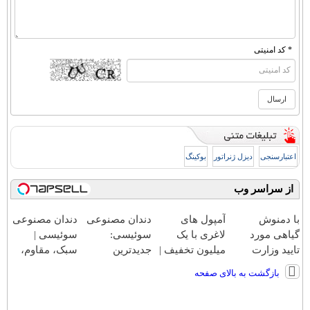
* کد امنیتی
اعتبارسنجی
دیزل ژنراتور
بوکینگ
از سراسر وب
با دمنوش
آمپول های
دندان مصنوعی
دندان مصنوعی
گیاهی مورد
لاغری با یک
سوئیسی:
سوئیسی |
تایید وزارت
میلیون تخفیف |
جدیدترین
سبک، مقاوم،
بهداشت کبدت
ارسال از
فناوری اروپا،
طبیعی! ویزیت
بازگشت به بالای صفحه
رو پاکسازی
داروخانه های
سبک و مقاوم |
رایگان+پرداخت
کن55%تخفیف
معتبر
پرداخت قسطی
اقساطی😍