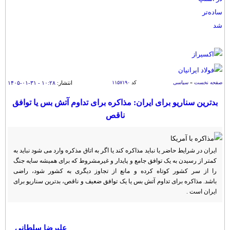
سیاسی
اقتصاد
جامعه
اقتصادی
ورزشی
اجتماعی
خودرو
بین الملل
حوادث
صفحه نخست
»
سیاسی
کد
۱۱۵۷۱۹۰
انتشار:
۱۰:۲۸ - ۳۱-۰۱-۱۴۰۵
فرهنگ و هنر
سیاست خارجی
سلامت
بدترین سناریو برای ایران: مذاکره برای تداوم آتش بس یا توافق
علم و دانش
یک برش دانایی
ناقص
قرآن
فناوری و It
محیط زیست
گوناگون
علمی
ایران در شرایط حاضر یا نباید مذاکره کند یا اگر به اتاق مذکره وارد می شود نباید به
سفر و تفریح
فیلم
سرگرمی
کمتر از رسیدن به یک توافق جامع و پایدار و غیرمشروط که برای همیشه سایه جنگ
اخبار کریپتو
را از سر کشور کوتاه کرده و مانع از تجاوز دیگری به کشور شود، راضی
عصر ایران 2
اقتصاد
باشگاه مغز
باشد. مذاکره برای تداوم آتش بس یا یک توافق ضعیف و ناقص، بدترین سناریو برای
ایران است .
آموزش زبان
خواندنی ها و دیدنی ها
ورزش
مجله تصویری سلاح
داستان کوتاه
سیاست
علیرضا سلطانی