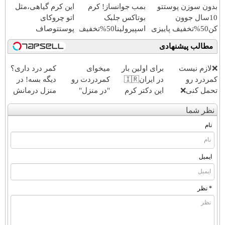
بدون سوزن پوستتو
بمب جوانساز! کرم
این کرم گیاهی،مثل
زمستانی)
10سال جوون
بوتاکس جلبک
اتو چروکای
کن50%تخفیف پاییزی
اسپیرولینا50%تخفیف
پوستتوصاف
میکنه!50%تخفیف
مطالب پیشنهادی
❌لازم نیست
برای اولین بار
میخوای
کمر درد داری؟
کمردرد رو
در ایران🇮🇷
کمردردت رو
دیگه بسه! در
تحمل کنی❌
این دکتر کرم
"در منزل"
منزل درمانش
درمان بدون
ترمیم کننده 23
درمان کنی؟
کن
نظر شما
جراحی و قرص
روزه ساخت!
(◂فیلم +
(◀پرسش‌نامه)
(پرسشنامه)
◂پرسش‌نامه)
نام
ایمیل
* نظر