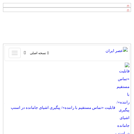
باز
نسخه اصلی
و
صفحه اول
بسته
تماس با ما
کردن
آرشیو
منو
جستجو
نظرسنجی
آب و هوا
قابلیت «تماس مستقیم با راننده»/ پیگیری اشیای جامانده در اسنپ
اوقات شرعی
ساده‌تر شد
پیوند ها
سواد زندگی