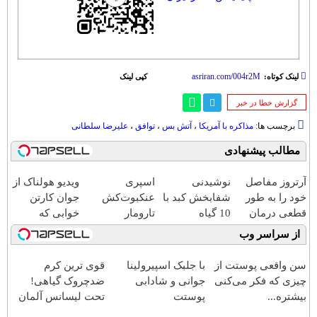
لینک کوتاه:
کپی لینک
‌گزارش خطا در خبر
برچسب ها:
مذاکره با آمریکا
،
آتش بس
،
توافق
،
علیرضا سلطانی
مطالب پیشنهادی
آرتروز مفاصل
نوشیدنی
اسپری
ویدیو هولناک از
خود را به طور
شفابخش کبد با
عنکبوت‌‌کش
جوان کارتن
قطعی درمان
10 گیاه
تارومار
خوابی که
کنید!
موثر(تخفیف تا
ازبین‌برنده انواع
میلیاردر شد.
از سراسر وب
◗پرسش‌نامه◖
امشب)
عنکبوت
آموزش رایگان
سن واقعی پوستت از
با جلبک اسپیرولینا
قوی ترین کرم
چیزی که فکر می‌کنی
جوانی و شادابی
ضدچروک گیاهی!
بیشتره...
پوستت
تحت لیسانس آلمان
تضمینه50%تخفیف
(40%تخفیف