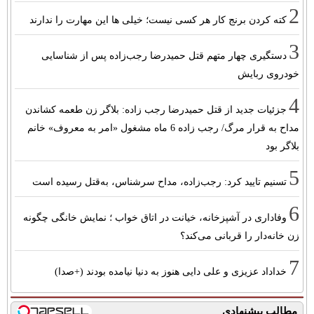
2
کته کردن برنج کار هر کسی نیست؛ خیلی ها این مهارت را ندارند
3
دستگیری چهار متهم قتل حمیدرضا رجب‌زاده پس از شناسایی
خودروی ربایش
4
جزئیات جدید از قتل حمیدرضا رجب زاده: بلاگر زن طعمه کشاندن
مداح به قرار مرگ/ رجب زاده 6 ماه مشغول «امر به معروف» خانم
بلاگر بود
5
تسنیم تایید کرد: رجب‌زاده، مداح سرشناس، به‌قتل رسیده است
6
وفاداری در آشپزخانه، خیانت در اتاق خواب ؛ نمایش خانگی چگونه
زن خانه‌دار را قربانی می‌کند؟
7
خداداد عزیزی و علی دایی هنوز به دنیا نیامده بودند (+صدا)
مطالب پیشنهادی