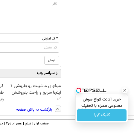
* کد امنیتی
از سراسر وب
میخوای ماشینت رو بفروشی ؟
کر
اینجا سریع و راحت بفروشش
طب
✅
ویژ
خرید اکانت انواع هوش
مصنوعی همراه با تخفیف
بازگشت به بالای صفحه
ویژه!!دریافت کد تخفیف👇👇👇
کلیک کن!
صفحه اول
فیلم
عصر ایران۲
درب