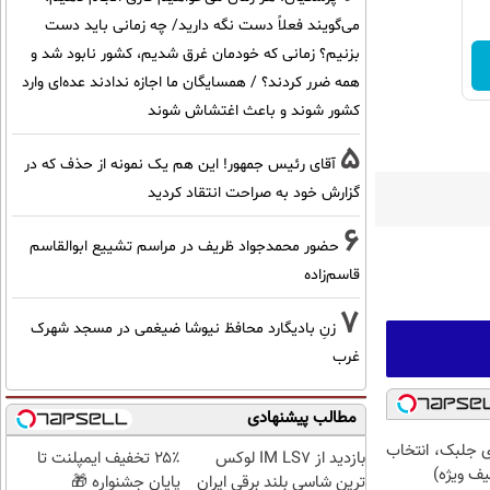
می‌گویند فعلاً دست نگه دارید/ چه زمانی باید دست
بزنیم؟ زمانی که خودمان غرق شدیم، کشور نابود شد و
همه ضرر کردند؟ / همسایگان ما اجازه ندادند عده‌ای وارد
کشور شوند و باعث اغتشاش شوند
5
آقای رئیس جمهور! این هم یک نمونه از حذف که در
گزارش خود به صراحت انتقاد کردید
6
حضور محمدجواد ظریف در مراسم تشییع ابوالقاسم
قاسم‌زاده
7
زنِ بادیگارد محافظ نیوشا ضیغمی در مسجد شهرک
غرب
مطالب پیشنهادی
جلبک، انتخاب
بازدید از IM LS7 لوکس
۲۵٪ تخفیف ایمپلنت تا
یف ویژه)
ترین شاسی بلند برقی ایران
پایان جشنواره 🎁