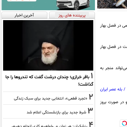
پربیننده های روز
آخرین اخبار
می در فصل بهار
ت در فصل بهار
تواند منجر به
1
باقر خرازی؛ چندان درشت گفت که تندروها را جا
گذاشت!
/
بله عصر ایران
2
«تجرد قطعی»، انتخابی جدید برای سبک زندگی
 در صورت بروز
3
شرط جدید برای بازنشستگی اعلام شد
4
پزشکیان: هر زمان می‌خواهیم کاری انجام دهیم،