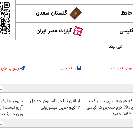
گلستان سعدی
این ل
آپارات عصر ایران
آموزش
کپی لینک
ارسال به دوستان
نسخه چاپی
ارسال به تلگرام
اندام خوش فرم
از الان تا آخر تابستون حداقل
دیگه هیچوقت پیری سرا
12کیلو چربی میسوزونی
نمیاد😉 کرم ضدچروک گیا
ن در یک ماه)
👈