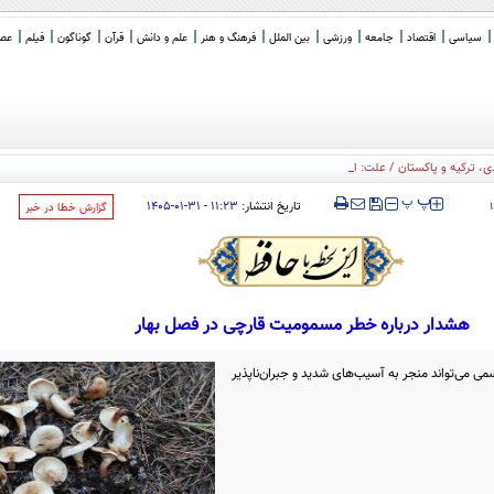
سیاسی
اقتصاد
جامعه
ورزشی
بین الملل
فرهنگ و هنر
علم و دانش
قرآن
گوناگون
فیلم
عصر 
 ترکیه و پاکستان / علت: ایران
‍‍‍ پ
پ
تاریخ انتشار:
۱۱:۲۳ - ۳۱-۰۱-۱۴۰۵
‌گزارش خطا در خبر
هشدار درباره خطر مسمومیت قارچی در فصل بهار
 می‌تواند منجر به آسیب‌های شدید و جبران‌ناپذیر