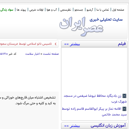
صفحه اول
تماس با ما
آرشیو
جستجو
نظرسنجی
آب و هوا
اوقات شرعی
پیوند ها
سواد زندگی
فیلم
بیشتر »»
تاسیس ناتو اسلامی توسط عربستان سعودی،
صفحه نخست
»
اخبار سلامت
کد خبر
۱۱۵۷۲۰۰
زنِ بادیگارد محافظ نیوشا ضیغمی در مسجد
تشخیص اشتباه میان قارچ‌های خوراکی و سمی
شهرک غرب
به کبد و کلیه و حتی مرگ شود.
اقامه نماز بر پیکر ابوالقاسم قاسم زاده توسط
سید محمد خاتمی
آموزش زبان انگلیسی
بیشتر »»