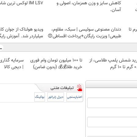
کاهش سایز و وزن همزمان، اصولی و
IM LS7 لوکس ترین شاسی بلند برقی ایران
آسان.
لمپ طلاسی، از ۰.۵ گرم تا
دندان مصنوعی سوئیسی | سبک، مقاوم،
ویدیو هولناک از جوان کا
طبیعی! ویزیت رایگان+پرداخت اقساطی😍
میلیاردر شد. آموزش رایگ
ید شمش پلمپ طلاسی، از
تا 100 میلیون تومان وام فوری
سرمایه گذاری ا
 ۱۰ گرم
خرید طلا💰💰 (بدون ضامن)
| دیجی کالا
اعتبارسنجی
دیزل ژنراتور
بوکینگ