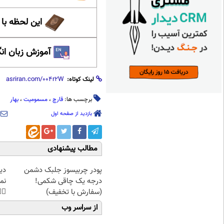
حظه با حافظ
 زبان انگلیسی
لینک کوتاه:
بهار
،
مسمومیت
،
قارچ
برچسب ها:
بازدید از صفحه اول
مطالب پیشنهادی
غت
پودر چربیسوز جلبک دشمن
هی
درجه یک چاقی شکمی!
45%تخفیف
(سفارش با تخفیف)
از سراسر وب