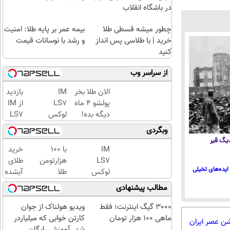
در باشگاه انقلاب
چطور میشه قسطی طلا
بیمه عمر بر پایه طلا: امنیت
خرید | با طلاسی پس انداز
و رشد با نوسانات قیمت
کنید
از سراسر وب
الان طلا بخر
IM
بازدید
پولشو 4 ماه
LS7
از IM
دیگه بده!
لوکس
LS7
سرمایه‌گذاری
ترین
لوکس
وبگردی
طلا با اقساط
شاسی
ترین
 دیگ قیر
بی‌بهره
بلند
شاسی
IM
با ۱۰۰
خرید
برقی
بلند
LS7
هزارتومن
طلای
ایده‌های تخیلی
ایران
برقی
لوکس
طلا
آبشده
ایران
ترین
بخرید،
حتی با
مطالب پیشنهادی
در
شاسی
اون هم
۱۰۰هزارتومان
باشگاه
بلند
قسطی
3000 گیگ اینترنت؛ فقط
ویدیو هولناک از جوان
انقلاب
برقی
ماهی 100 هزار تومان
کارتن خوابی که میلیاردر
شن عصر ایران
ایران
شد. آموزش رایگان