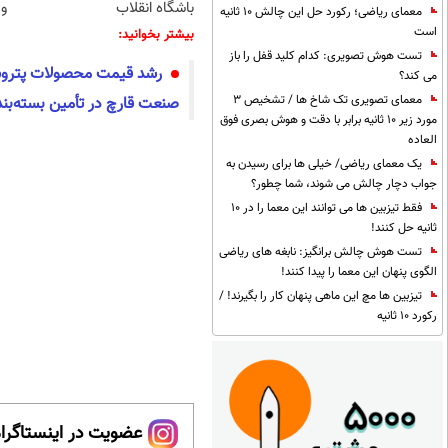
باشگاه انقلاب
و 
معمای ریاضی؛ رکورد حل این چالش 10 ثانیه
است
بیشتر بخوانید:
تست هوش تصویری: کدام کلید قفل را باز
رشد قیمت محصولات پترو
می کند؟
معمای تصویری تک شاخ ها / تشخیص 3
صنعت قارچ در تأمین بسته‌بن
مورد زیر 10 ثانیه برابر با دقت و هوش بصری فوق
العاده
یک معمای ریاضی/ خیلی ها برای رسیدن به
جواب دچار چالش می شوند، شما چطور؟
فقط تیزبین ها می توانند این معما را در 10
ثانیه حل کنند!
تست هوش چالش برانگیز: نابغه های ریاضی
الگوی پنهان این معما را پیدا کنند!
تیزبین ها مچ این ماهی پنهان کار را بگیرند! /
رکورد 10 ثانیه
عضویت در اینستاگرام