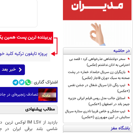
پربیننده ترین پست همین ی
در حاشیه
پروژه تایفون ترکیه کلید خو
سحر دولتشاهی عذرخواهی کرد ؛ قصد بی
احترامی به اذان نداشتم (عکس)
خبر بعد
بازیگران زن سریال «بامداد خمار» در پشت
صحنه به سبک دوران قاجار (عکس)
اشتراک گذاری :
تیپ رنگی تارا سریال شغال در جشن نفس
(+عکس)
تصادف زنجیره‌ای در جاده سلماس -
استایل جالب مدل روس فیلم ایرانی جزیره
جیمز باند در اصفهان (+عکس)
مطالب پیشنهادی
تیپ مشکی و خاص فریبا نادری ستاره سریال
ستایش در آیین مهرورزی (+عکس)
بازدید از IM LS7 لوکس ترین
د
باشگاه مغز
شاسی بلند برقی ایران در
ج