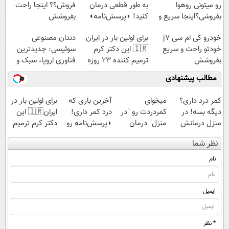
رو میتونی روهوا
به طور قطعی درمان
فروش؟؟ اینجا راحت
بفروشی؟اینجا سریع و
کنید! ◗پرسش‌نامه◖
بفروشش
راحت بفروش
خودرو کی ام سی j7
برای اولین بار در ایران
دندان مصنوعی
خودتو راحت و سریع
🇮🇷 این دکتر کرم
سوئیسی: جدیدترین
بفروشش
ترمیم کننده 23 روزه
فناوری اروپا، سبک و
ساخت!
مقاوم | پرداخت
مطالب پیشنهادی
قسطی
کمر درد داری؟
میخوای
آخرین باری که
برای اولین بار در
دیگه بسه! در
کمردردت رو "در
درد کمر داری!
ایران🇮🇷 این
منزل درمانش
منزل" درمان
◗پرسش‌نامه رو
دکتر کرم ترمیم
کن
کنی؟ (◂فیلم +
پر کن◖
کننده 23 روزه
نظر شما
(◀پرسش‌نامه)
◂پرسش‌نامه)
ساخت!
نام
ایمیل
* نظر