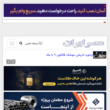
باز
نسخه اصلی
و
صفحه اول
برخورد تاریخی موشک فالکون ۹ با ماه
بسته
تماس با ما
کردن
آرشیو
منو
جستجو
نظرسنجی
آب و هوا
اوقات شرعی
پیوند ها
سواد زندگی