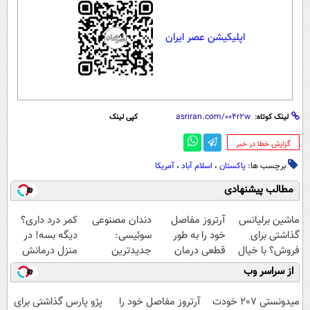
اپلیکیشن عصر ایران
لینک کوتاه:
کپی لینک
‌گزارش خطا در خبر
برچسب ها:
پاکستان
،
اسلام آباد
،
آمریکا
مطالب پیشنهادی
ماشین برلیانس
آرتروز مفاصل
دندان مصنوعی
کمر درد داری؟
گذاشتی برای
خود را به طور
سوئیسی:
دیگه بسه! در
فروش؟ با خیال
قطعی درمان
جدیدترین
منزل درمانش
راحت بفروش
کنید!
فناوری اروپا،
کن
از سراسر وب
◗پرسش‌نامه◖
سبک و مقاوم |
(◀پرسش‌نامه)
پرداخت قسطی
میدونستی 207 خودت
آرتروز مفاصل خود را
پژو پارس گذاشتی برای