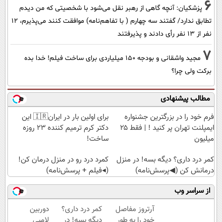
6
پزشکیان‌: آنچه گاهی از رهبر نقل می‌شود با شخصیتی که من دیدم
تطابق ندارد/ گفتند سه چهارم ( با تفاهم‌نامه) موافقت کنند می‌پذیرم، 12
نفر از 13 نفر رأی دادند و پذیرفتند
7
مجید واشقانی و بودجه 150 میلیاردی برای ساخت فیلم! خدا بده
برکت ولی چرا؟
مطالب پیشنهادی
فرم خود را در بزرگترین جشنواره
برای اولین بار در ایران🇮🇷 این
ایمپلنت تهران پر کنید ! | فقط ۲۵
دکتر کرم ترمیم کننده 23 روزه
میلیون
ساخت!
کمر درد داری؟ دیگه بسه! در منزل
کمرد درد رو در منزل درمان کن!
درمانش کن (◀پرسش‌نامه)
(◂فیلم + پرسش‌نامه)
از سراسر وب
آرتروز مفاصل
کمر درد داری؟
دوربین
خود را به طور
دیگه بسه! در
لامپی