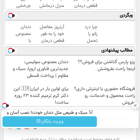
قطعی درمان
منزل درمانش
چرخشی
کنید!
کن
360
وبگردی
◗پرسش‌نامه◖
(◀پرسش‌نامه)
درجه
فقط
چرا درد
آرتروز مفاصل
دندان
امروز
زانو را
خود را به طور
مصنوعی
حراج
تحمل
قطعی درمان
با
شد🔥
می‌کنی؟
کنید!
تکنولوژی
مطالب پیشنهادی
پرداخت
خیلی
◗پرسش‌نامه◖
دیجیتال
درب
ساده
سوئیسی
پژو پارس گذاشتی برای فروش؟؟
دندان مصنوعی سوئیسی:
منزل
درمنزل
🇨🇭
اینجا راحت بفروشش
جدیدترین فناوری اروپا، سبک و
درمانش
مقاوم | پرداخت قسطی
کن
فروشگاه حضوری یا اینترنتی داری؟
برای اولین بار در ایران🇮🇷 این
راحت محصول و خدماتت رو
دکتر کرم ترمیم کننده 23 روزه
بفروش
ساخت!
🦷 سبک و طبیعی مثل دندان خودت! نصب آسان و
صفحه اول
فیلم
عصر ایران۲
درباره عصرایران
تماس با ما
آرشیو
جستجو
پرداخت اقساطی 💳 📍 تهران
ویزیت رایگان😍
پیوندها
نظرسنجی
آب و هوا
اوقات شرعی
سواد زندگی
كليه حقوق محفوظ است، استفاده از مطالب با ذكر منبع بلامانع است.