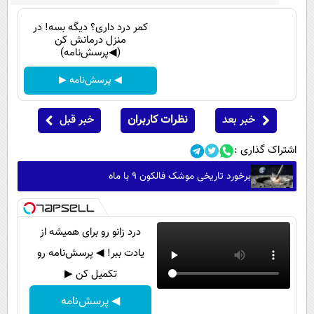
کمر درد داری؟ دیگه بسه! در
منزل درمانش کن
(◀پرسش‌نامه)
◀ پرسش‌نامه ▶
خبر بعد
نظرات کاربران
خبر قبل
اشتراک گذاری :
برخورد تاریخی موشک فالکون ۹ با ماه
درد زانو رو برای همیشه از
یادت ببر! ◀ پرسش‌نامه رو
تکمیل کن ▶
◀ پرسش‌نامه