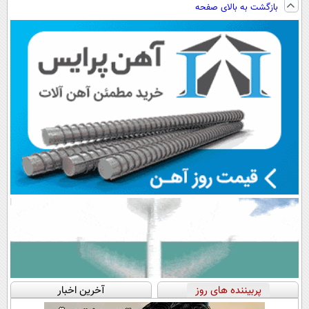
بازگشت به بالای صفحه
پرداخت اقساطی
دیجیتال |
سبک و مقاوم |
هم داریم!😍 |
💳 📍 تهران
پرداخت در 4
پرداخت قسطی
📍تهران
قسط |📍 تهران
پربیننده های روز
آخرین اخبار