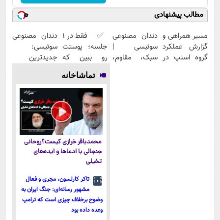
مطالب پیشنهادی
مسیر همراهی و
دندان مصنوعی
✅ فقط در 1
دندان مصنوعی
گزارش عملکرد
سوئیسی |
جلسه؛ پوستت
سوئیسی:
گروه اسنپ در
سبک، مقاوم،
رو ببین که
جدیدترین
۱۴۰۴
طبیعی! ویزیت
چطور جوون‌تر
فناوری اروپا،
تماشاخانه
رایگان+پرداخت
می‌شه
سبک و مقاوم |
اقساطی😍
پرداخت قسطی
محمدباقر خرازی کیست؟روحانی
جنجالی با ادعاها و ایده‌های
تخیلی
تاکر کارلسون، مجری و فعال
مشهور رسانه‌ای: جنگ ایران به
وضوح برخلاف چیزی است که ترامپ
وعده داده بود