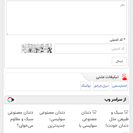
* کد امنیتی
اعتبارسنجی
دیزل ژنراتور
بوکینگ
از سراسر وب
🦷 سبک و
🦷 دندان
دندان مصنوعی
دندان مصنوعی
طبیعی مثل
مصنوعی
سوئیسی:
سبک و مقاوم
دندان خودت!
سوئیسی با
جدیدترین
می‌خوای؟
نصب آسان و
تکنولوژی
فناوری اروپا،
پرداخت اقساطی