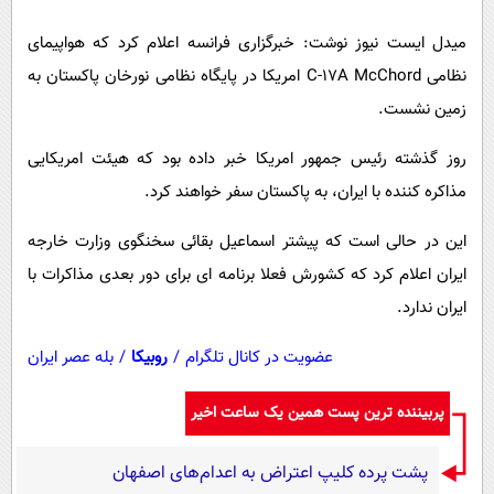
پیامک
سرگرمی
میدل ایست نیوز نوشت:
خبرگزاری فرانسه اعلام کرد که هواپیمای
روانشناسی
فناوری
نظامی C-17A McChord امریکا در پایگاه نظامی نورخان پاکستان به
آشپزی
گوناگون
زمین نشست.
دانلود
حوادث
روز گذشته رئیس جمهور امریکا خبر داده بود که هیئت امریکایی
محیط زیست
مذاکره کننده با ایران، به پاکستان سفر خواهند کرد.
سلامت
این در حالی است که پیشتر اسماعیل بقائی سخنگوی وزارت خارجه
فرهنگی
ایران اعلام کرد که کشورش فعلا برنامه ای برای دور بعدی مذاکرات با
بین الملل
ایران ندارد.
اجتماعی
عضویت در کانال تلگرام
/
روبیکا
/
بله عصر ایران
حیات وحش
پربیننده ترین پست همین یک ساعت اخیر
سیاست خارجی
پشت پرده کلیپ اعتراض به اعدام‌های اصفهان