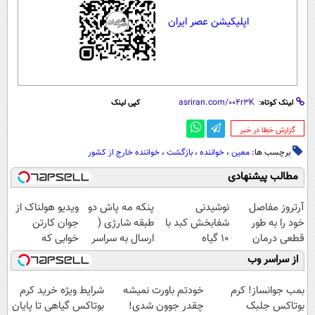
اپلیکیشن عصر ایران
لینک کوتاه:
کپی لینک
‌گزارش خطا در خبر
برچسب ها:
معین
،
خواننده
،
بازگشت
،
خواننده خارج از کشور
مطالب پیشنهادی
آرتروز مفاصل
نوشیدنی
پنکه مه پاش دو
ویدیو هولناک از
خود را به طور
شفابخش کبد با
طبقه شارژی (
جوان کارتن
قطعی درمان
10 گیاه
ارسال به سراسر
خوابی که
کنید!
موثر(تخفیف تا
کشور)
میلیاردر شد.
از سراسر وب
◗پرسش‌نامه◖
امشب)
آموزش رایگان
بمب جوانساز! کرم
خودتم باورت نمیشه
شرایط ویژه خرید کرم
بوتاکس جلبک
چقدر جوون شدی!
بوتاکس گیاهی تا پایان