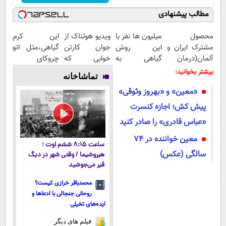
مطالب پیشنهادی
محصول
میلیون ها نفر با
ویدیو هولناک از
این کرم
مشترک ایران و
این روش
جوان کارتن
گیاهی،مثل اتو
آلمان(درمان
گیاهی به
خوابی که
چروکای
انواع ریزش مو)
تناسب اندام
میلیاردر شد.
پوستتوصاف
بیشتر بخوانید:
تماشاخانه
رسیدن60%off
آموزش رایگان
میکنه!50%تخفیف
«معین» و «بهروز وثوقی»
پیش کش؛ اجازه کنسرت
«عباس قادری» را صادر کنید
معین خواننده در 74
ساعت ۸:۱۵ ششم اوت ؛
سالگی (عکس)
هیروشیما / وقتی شهر در دیگ
قیر می‌جوشید
محمدباقر خرازی کیست؟
روحانی جنجالی با ادعاها و
ایده‌های تخیلی
فیلم های دیگر