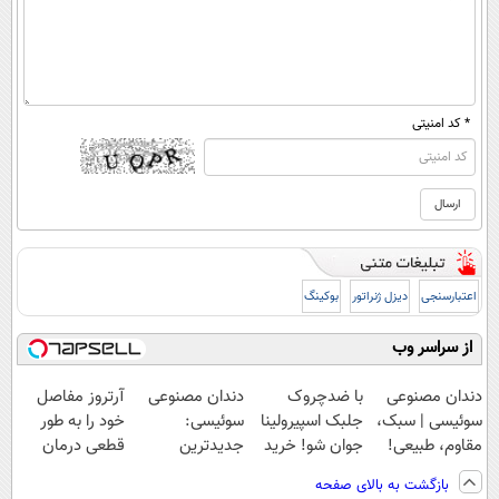
* کد امنیتی
اعتبارسنجی
دیزل ژنراتور
بوکینگ
از سراسر وب
دندان مصنوعی
با ضدچروک
دندان مصنوعی
آرتروز مفاصل
سوئیسی | سبک،
جلبک اسپیرولینا
سوئیسی:
خود را به طور
مقاوم، طبیعی!
جوان شو! خرید
جدیدترین
قطعی درمان
ویزیت
با تخفیف ویژه
فناوری اروپا،
کنید!
بازگشت به بالای صفحه
رایگان+پرداخت
سبک و مقاوم |
◗پرسش‌نامه◖