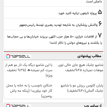
داعش است
5
پروژه تایفون ترکیه کلید خورد
6
واکنش پزشکیان به شایعه تهدید رهبری توسط رئیس‌جمهور
7
از افاضات خرازی: ۵۰ هزار حزب اللهی بریزند خیابان‌ها و بی حجاب‌ها
را بکشند و نیرو‌های دولتی را ناکار کنند!
مطالب پیشنهادی
شامپو جلبک هیچ جای خالی توی
با این شامپو دیگه یک تار مو هم از
موهات نمیذاره 45%تخفیف
سرت کم نمیشه🔥 (35% تخفیف
ویژه)
پایان کابوس ریزش مو با شامپو
خنکای دلچسب را به خانه یا محل
جلبک آلمانی(40%تخفیف)
کار خود بیاورید! (پنکه مه پاش
رومیزی)
از سراسر وب