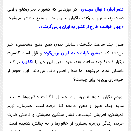
پیامک
سرگرمی
عصر ایران ؛ نهال موسوی
- در روزهایی که کشور با بحران‌های واقعی
روانشناسی
فناوری
دست‌وپنجه نرم می‌کند، ناگهان خبری بدون منبع منتشر می‌شود:
آشپزی
گوناگون
«چهار خواننده خارج از کشور به ایران بازمی‌گردند».
دانلود
حوادث
هنوز چند ساعت نگذشته، سایتی بدون هیچ منبع مشخصی، خبر
محیط زیست
می‌دهد که «
معین خواننده به ایران برمی‌گردد
و قرار است
کنسرت
سلامت
برگزار کند»! چند ساعت بعد، خود معین این خبر را
تکذیب
می‌کند.
فرهنگی
داستان تمام می‌شود؛ اما سوال اصلی باقی می‌ماند: این حجم از
بین الملل
خبرسازی بی‌پایه برای چیست؟
اجتماعی
مردم نگران ادامه آتش‌بس و احتمال بازگشت درگیری‌ها هستند.
حیات وحش
سایه جنگ هنوز از ذهن جامعه کنار نرفته است. همزمان، تورم
سیاست خارجی
کمرشکن، افزایش قیمت‌ها، فشار سنگین معیشتی و کاهش قدرت
خرید، زندگی روزمره بسیاری از خانوارها را به چالش کشیده است.