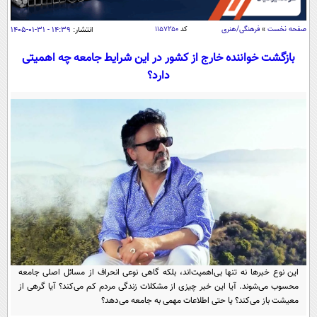
سیاسی
اقتصاد
صفحه نخست
»
فرهنگی/هنری
کد
۱۱۵۷۲۵۰
انتشار:
۱۴:۳۹ - ۳۱-۰۱-۱۴۰۵
جامعه
اقتصادی
بازگشت خواننده خارج از کشور در این شرایط جامعه چه اهمیتی
دارد؟
ورزشی
اجتماعی
خودرو
بین الملل
حوادث
فرهنگ و هنر
سیاست خارجی
سلامت
علم و دانش
یک برش دانایی
قرآن
فناوری و It
محیط زیست
گوناگون
علمی
سفر و تفریح
فیلم
سرگرمی
اخبار کریپتو
عصر ایران 2
اقتصاد
باشگاه مغز
آموزش زبان
خواندنی ها و دیدنی ها
ورزش
این نوع خبرها نه تنها بی‌اهمیت‌اند، بلکه گاهی نوعی انحراف از مسائل اصلی جامعه
مجله تصویری سلاح
محسوب می‌شوند. آیا این خبر چیزی از مشکلات زندگی مردم کم می‌کند؟ آیا گرهی از
داستان کوتاه
سیاست
معیشت باز می‌کند؟ یا حتی اطلاعات مهمی به جامعه می‌دهد؟