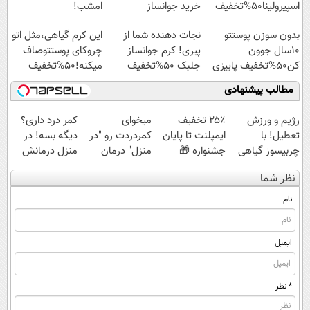
اسپیرولینا50%تخفیف
خرید جوانساز
امشب!
اسپیرولینا با تخفیف
بدون سوزن پوستتو
نجات دهنده شما از
این کرم گیاهی،مثل اتو
ویژه
10سال جوون
پیری! کرم جوانساز
چروکای پوستتوصاف
کن50%تخفیف پاییزی
جلبک 50%تخفیف
میکنه!50%تخفیف
مطالب پیشنهادی
رژیم و ورزش
۲۵٪ تخفیف
میخوای
کمر درد داری؟
تعطیل! با
ایمپلنت تا پایان
کمردردت رو "در
دیگه بسه! در
چربیسوز گیاهی
جشنواره 🎁
منزل" درمان
منزل درمانش
بی دردسر لاغر
کنی؟ (◂فیلم +
کن
نظر شما
شو⚡️۶۰٪تخفیف
◂پرسش‌نامه)
(◀پرسش‌نامه)
نام
ایمیل
* نظر