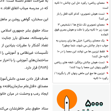
به صراحت اعلام داشته است: «آن
معمای ریاضی؛ رکورد حل این چالش 10 ثانیه
که در مدرسه میناب اتفاق افتاد.»
است
تست هوش تصویری: کدام کلید قفل را باز
این سخنان، گواهی روشن بر ماهیّت 
می کند؟
معمای تصویری تک شاخ ها / تشخیص 3
مورد زیر 10 ثانیه برابر با دقت و هوش بصری فوق
ستاد حقوق بشر جمهوری اسلامی ای
العاده
بشردوستانه، مصداق بارز جنایت
یک معمای ریاضی/ خیلی ها برای رسیدن به
جواب دچار چالش می شوند، شما چطور؟
فقط تیزبین ها می توانند این معما را در 10
ثانیه حل کنند!
تست هوش چالش برانگیز: نابغه های ریاضی
(۱۹۸۹) قرار دارد.
الگوی پنهان این معما را پیدا کنند!
تیزبین ها مچ این ماهی پنهان کار را بگیرند! /
رکورد 10 ثانیه
مصداق «قتل‌عام سازمان‌یافته» 
ایجاد رعب و وحشت در میان خانوا
ستاد حقوق بشر خاطرنشان می‌کند 