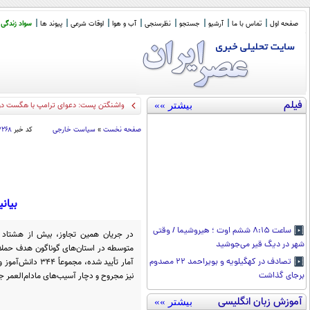
صفحه اول
تماس با ما
آرشیو
جستجو
نظرسنجی
آب و هوا
اوقات شرعی
پیوند ها
سواد زندگی
فیلم
بیشتر »»
واشنگتن پست: دعوای ترامپ با هگست دربا
صفحه نخست
»
سیاست خارجی
کد خبر
۷۲۶۸
بیان
ساعت ۸:۱۵ ششم اوت ؛ هیروشیما / وقتی
شهر در دیگ قیر می‌جوشید
متوسطه در استان‌های گوناگون هدف حملات
آمار تأیید شده، م
تصادف در کهگیلویه و بویراحمد ۲۲ مصدوم
نیز مجروح و دچار آسیب‌های مادام‌العمر ج
برجای گذاشت
آموزش زبان انگلیسی
بیشتر »»