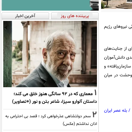
پربیننده های روز
آخرین اخبار
گی نیروهای رژیم
به گزارش مهر، ستاد حقوق بشر جمهوری اسلامی ایران با انتشار بیانیه‌ای گزارش‌های میدانی مستند از ابعاد تازه‌ای از جنایت‌‎های
مدی دانش‌آموزان
 «قتل‌عام سازمان‌یافته» و
 وحشت در میان
1
معماری که در 92 سالگی هنوز خلق می کند؛
داستان آلوارو سیزا، شاعر بتن و نور (+تصاویر)
/
بله عصر ایران
2
سحر دولتشاهی عذرخواهی کرد ؛ قصد بی احترامی به
اذان نداشتم (عکس)