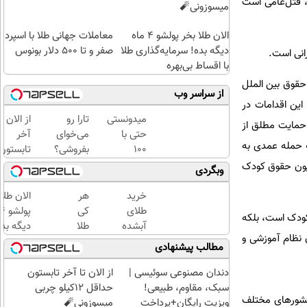
، قتل‌عامی است
میسوزونی🧨
الان طلا بخر پولشو 4 ماه
معاملات جهانی طلا با اسپرد
دیگه بده! سرمایه‌گذاری طلا
صفر و تا ۵۰۰ دلار بونوس
رانی است.
با اقساط بی‌بهره
حقوق بین الملل
از سراسر وب
ین اقدامات در
میدونستی
تارا رو
از الان تا
 از جمله ماده ۵۲ پروتکل اول الحاقی به کنوانسیون‌های چهارگانه ژنو (۱۹۷۷) که حمایت مطلق از
حتی با
می‌خوای
آخر
 بین‌المللی کیفری که حمله عمدی به
۱۰۰
بفروشی؟
تابستون
هزارتومان
با
حداقل
عرفی می‌کند، و نیز کنوانسیون ۱۹۵۴ لاهه و کنوانسیون حقوق کودک
وبگردی
هم
خودرو۴۵
12کیلو
میتونی
یک‌روزه
چربی
خرید
هر
الان طلا
طلا آبشده
بفروشش
میسوزون
طلای
کی
نها نقض آشکار ماده ۳۸ کنوانسیون حقوق کودک است، بلکه
بخری؟
🧨
آبشده
طلا
دیگه بده
نظام آموزشی و
حتی با
داره،
سرمایه‌گ
مطالب پیشنهادی
۱۰۰هزارتومان
غم
طلا با ا
نداره!
بی‌بهره
دندان مصنوعی سوئیسی |
از الان تا آخر تابستون
😊💎
سبک، مقاوم، طبیعی!
حداقل 12کیلو چربی
 کشورهای مختلف
(خرید
ویزیت رایگان+پرداخت
میسوزونی🧨