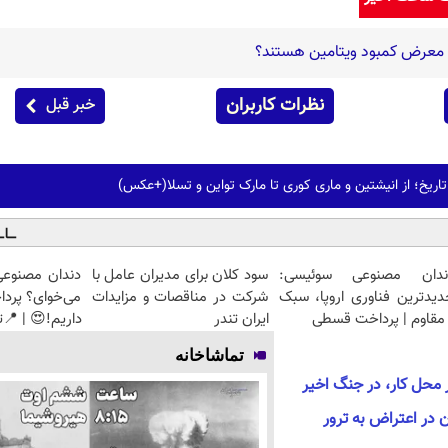
ر معرض کمبود ویتامین هستند؟
نظرات کاربران
خبر قبل
ریخ؛ از انیشتین و ماری کوری تا مارک تواین و تسلا(+عکس)
ندان مصنوعی سوئیسی:
سود کلان برای مدیران عامل با
دندان مصنوعی
دیدترین فناوری اروپا، سبک
شرکت در مناقصات و مزایدات
می‌خوای؟ پرد
مقاوم | پرداخت قسطی
ایران تندر
داریم!😍 | 📍ت
تماشاخانه
ن در اعتراض به ترور