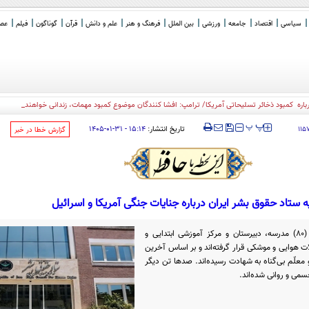
سیاسی
اقتصاد
جامعه
ورزشی
بین الملل
فرهنگ و هنر
علم و دانش
قرآن
گوناگون
فیلم
عصر 
ره کمبود ذخائر تسلیحاتی آمریکا/ ترامپ: افشا کنندگان موضوع کمبود مهمات، زندانی خواهند شد
‍‍‍ پ
پ
تاریخ انتشار:
۱۵:۱۴ - ۳۱-۰۱-۱۴۰۵
۱۱۵
‌گزارش خطا در خبر
یه‌ ستاد حقوق بشر ایران درباره جنایات جنگی آمریکا و اسرائیل
در جریان همین تجاوز، بیش از هشتاد (۸۰) مدرسه، دبیرستان و مرکز آموزشی ابتدایی و
 هوایی و موشکی قرار گرفته‌اند و بر اساس آخرین
جموعاً ۳۴۴ دانش‌آموز و معلّم بی‌گناه به شهادت رسیده‌اند. صدها تن دیگر
سمی و روانی شده‌اند.