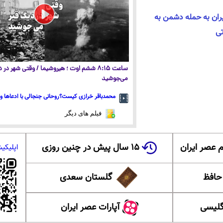
ران به حمله دشمن به
تی
ساعت ۸:۱۵ ششم اوت ؛ هیروشیما / وقتی شهر در
می‌جوشید
محمدباقر خرازی کیست؟روحانی جنجالی با ادعاها و 
فیلم های دیگر
 عصر ایران
۱۵ سال پیش در چنین روزی
اپلیکی
 حافظ
گلستان سعدی
گلیسی
آپارات عصر ایران