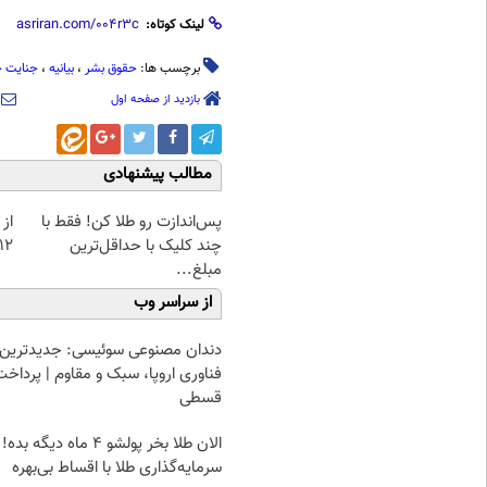
لینک کوتاه:
برچسب ها:
حقوق بشر
،
بیانیه
،
جنایت 
بازدید از صفحه اول
مطالب پیشنهادی
پس‌اندازت رو طلا کن! فقط با
از 
چند کلیک با حداقل‌ترین
12کیلو چربی میسوزونی
مبلغ...
از سراسر وب
دندان مصنوعی سوئیسی: جدیدترین
فناوری اروپا، سبک و مقاوم | پرداخت
قسطی
الان طلا بخر پولشو 4 ماه دیگه بده!
سرمایه‌گذاری طلا با اقساط بی‌بهره