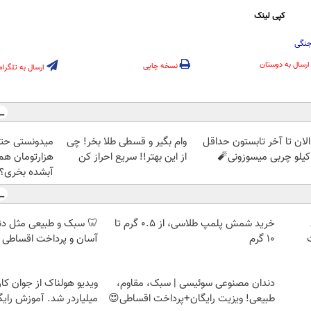
کپی لینک
جنگی
ارسال به دوستان
نسخه چاپی
ارسال به تلگرام
الان تا آخر تابستون حداقل
وام بگیر و قسطی طلا بخر! چی
از این بهتر!! سریع احراز کن
هزارتومان هم 
آبشده بخری؟
خرید شمش پلمپ طلاسی، از ۰.۵ گرم تا
🦷 سبک و طبیعی مثل د
۱۰ گرم
آسان و پرداخت اقساطی 
دندان مصنوعی سوئیسی | سبک، مقاوم،
ویدیو هولناک از جوان کا
طبیعی! ویزیت رایگان+پرداخت اقساطی😍
میلیاردر شد. آموزش رایگ