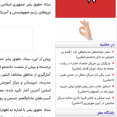
ستاد حقوق بشر جمهوری اسلامی ایر
نیروهای رژیم صهیونیستی و آمریکا د
در حاشیه
سحر دولتشاهی عذرخواهی کرد ؛ قصد بی
احترامی به اذان نداشتم (عکس)
بازیگران زن سریال «بامداد خمار» در پشت
صحنه به سبک دوران قاجار (عکس)
تیپ رنگی تارا سریال شغال در جشن نفس
(+عکس)
مدرسه، دبیرستان و مرکز آموزشی 
استایل جالب مدل روس فیلم ایرانی جزیره
جیمز باند در اصفهان (+عکس)
آسیب‌های مادام‌العمر جسمی و روان
تیپ مشکی و خاص فریبا نادری ستاره سریال
ستایش در آیین مهرورزی (+عکس)
ستاد حقوق بشر با اشاره به اظهارا
باشگاه مغز