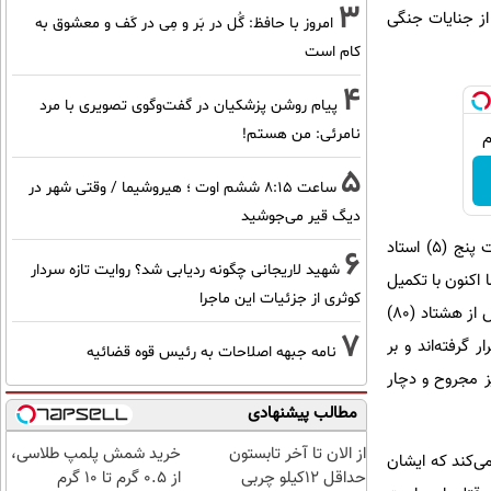
3
 از جنایات جنگی
امروز با حافظ: گُل در بَر و مِی در کَف و معشوق به
کام است
4
پیام روشن پزشکیان در گفت‌و‌گوی تصویری با مرد
نامرئی: من هستم!
5
ساعت ۸:۱۵ ششم اوت ؛ هیروشیما / وقتی شهر در
دیگ قیر می‌جوشید
پیش از این، ستاد حقوق بشر حملات عمدی به سی دانشگاه و مرکز آموزش عالی کشور را که منجر به شهادت پنج (۵) استاد
6
شهید لاریجانی چگونه ردیابی شد؟ روایت تازه سردار
حکوم کرده بود. اما اکنون با تکمیل
کوثری از جزئیات این ماجرا
آمارگیری از مناطق مختلف کشور، ابعاد هولناک‌تری از این فاجعه آشکار شده است: در جریان همین تجاوز، بیش از هشتاد (۸۰)
7
گرفته‌اند و بر
نامه جبهه اصلاحات به رئیس قوه قضائیه
 دیگر نیز مجروح و دچار
مطالب پیشنهادی
از الان تا آخر تابستون
خرید شمش پلمپ طلاسی،
می‌کند که ایشان
حداقل 12کیلو چربی
از ۰.۵ گرم تا ۱۰ گرم