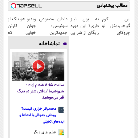
مطالب پیشنهادی
این کرم
به پول نیاز
دندان مصنوعی
ویدیو هولناک از
گیاهی،مثل اتو
داری؟ این دوره
سوئیسی:
جوان کارتن
چروکای
رایگان از شر بی
جدیدترین
خوابی که
پوستتوصاف
پولی خلاصت
فناوری اروپا،
میلیاردر شد.
تماشاخانه
میکنه!50%تخفیف
میکنه
سبک و مقاوم |
آموزش رایگان
پرداخت قسطی
ساعت ۸:۱۵ ششم اوت ؛
هیروشیما / وقتی شهر در دیگ
قیر می‌جوشید
محمدباقر خرازی کیست؟
روحانی جنجالی با ادعاها و
ایده‌های تخیلی
فیلم های دیگر