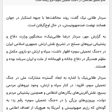
عدم تحقق اهدافش در «جنگ تحمیلی سوم» فرو ریخته است.
پیامک
سرگرمی
روانشناسی
فناوری
سردار طلایی نیک گفت: روند مخالفت‌ها با جبهه استکبار در جهان
آشپزی
گوناگون
همانند نهضت ضدصهیونیستی، در حال اوج‌گرفتن است.
دانلود
حوادث
به گزارش مهر، سردار «رضا طلایی‌نیک» سخنگوی وزارت دفاع و
محیط زیست
پشتیبانی نیروهای مسلح در تشریح نقش ارتش جمهوری اسلامی ایران
سلامت
در «جنگ تحمیلی سوم» اظهار داشت: سپاه و ارتش دو بازوی مکمل و
فرهنگی
مقوّم همدیگر در دفاع جانانه و قهرمانانه از ملت و ایران سربلند بوده و
هستند.
بین الملل
اجتماعی
سردار طلایی‌نیک با اشاره به ابعاد گسترده مشارکت ملی در جنگ
تحمیلی سوم، افزود: در کنار سپاه و ارتش، وجود نیروهای مردمی
حیات وحش
بسیج، نقش‌آفرینی‌های یگان‌های انتظامی و همچنین پشتیبانی مردم و
سیاست خارجی
دولت، پیروزی‌های بزرگی را در «جنگ تحمیلی سوم» رقم زد؛ به
گونه‌‎ای که رژیم صهیونیستی و آمریکا به هیچ‌یک از اهداف اعلامی و