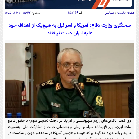
سیاسی
اقتصاد
صفحه نخست
»
سیاسی
کد
۱۱۵۷۲۶۹
انتشار:
۱۵:۲۲ - ۳۱-۰۱-۱۴۰۵
جامعه
اقتصادی
سخنگوی وزارت دفاع: آمریکا و اسرائیل به هیچ‌یک از اهداف خود
علیه ایران دست نیافتند
ورزشی
اجتماعی
خودرو
بین الملل
حوادث
فرهنگ و هنر
سیاست خارجی
سلامت
علم و دانش
یک برش دانایی
قرآن
فناوری و It
محیط زیست
گوناگون
علمی
سفر و تفریح
فیلم
سرگرمی
اخبار کریپتو
عصر ایران 2
اقتصاد
باشگاه مغز
آموزش زبان
خواندنی ها و دیدنی ها
ورزش
مجله تصویری سلاح
وی گفت: ناکامی‌های رژیم صهیونیستی و آمریکا در «جنگ تحمیلی سوم» با حضور قاطع
ملت ایران، رزم قهرمانانه سپاه و ارتش و پشتیبانی دولت و مشارکت ملی، به‌صورت
داستان کوتاه
سیاست
تاریخی رقم خورد؛ به گونه‌ای که هیمنه و هژمونی آمریکا در منطقه و جهان با شکست در