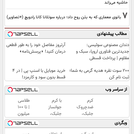
حاشیه می‌راند
7
بانوی معماری که به بتن روح داد؛ درباره سوتلانا کانا رادویچ (+تصاویر)
مطالب پیشنهادی
دندان مصنوعی سوئیسی:
آرتروز مفاصل خود را به طور قطعی
جدیدترین فناوری اروپا، سبک و
درمان کنید! ◗پرسش‌نامه◖
مقاوم | پرداخت قسطی
200 سوت نقره هدیه گرمی به شما؛
خرید موبایل با اسنپ پی | در ۴
ثبت نام کن
قسط بدون سود و کارمزد!
از سراسر وب
کرم
با کرم
طلاسی
ضدچروک
جوانساز
| تا 100
جلبک،
جلبک،
میلیون
جوانسازی
پیری رو
وام
وبگردی
طبیعی
معکوس
آنی
پوست
کن(50%
خرید