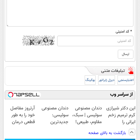
* کد امنیتی
اعتبارسنجی
دیزل ژنراتور
بوکینگ
از سراسر وب
این دکتر شیرازی
دندان مصنوعی
دندان مصنوعی
آرتروز مفاصل
کرم ترمیم زخم
سوئیسی | سبک،
سوئیسی:
خود را به طور
ایرانی را
مقاوم، طبیعی!
جدیدترین
قطعی درمان
ساخت!!!
ویزیت
فناوری اروپا،
کنید!
بازگشت به بالای صفحه
رایگان+پرداخت
سبک و مقاوم |
◗پرسش‌نامه◖