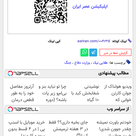
اپلیکیشن عصر ایران
لینک کوتاه:
کپی لینک
‌گزارش خطا در خبر
برچسب ها:
طلایی نیک
،
وزارت دفاع
،
جنگ
مطالب پیشنهادی
ویدیو هولناک از
نوشیدنی
چرا تو نباید بنز و
آرتروز مفاصل
جوان کارتن
شفابخش کبد با
بی‌ام‌و زیر پات
خود را به طور
خوابی که
10 گیاه
باشه؟ (دوره
قطعی درمان
میلیاردر شد.
موثر(تخفیف تا
رایگان درآمد
کنید!
از سراسر وب
آموزش رایگان
امشب)
میلیاردی)
◗پرسش‌نامه◖
خودتم باورت نمیشه
جای بخیه داری؟؟ فقط
خرید موبایل با اسنپ
چقدر جوون شدی!
در 3 هفته ترمیمش
پی | در ۴ قسط بدون
خرید جوانساز
کن!😍
سود و کارمزد!