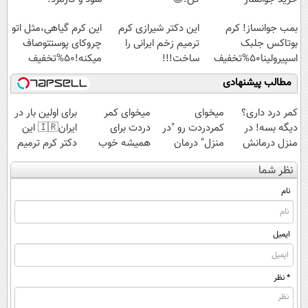
اسپیرولینا با تخفیف
بمب جوانساز! کرم
این دکتر شیرازی کرم
این کرم گیاهی،مثل اتو
ویژه
بوتاکس جلبک
ترمیم زخم ایرانی را
چروکای پوستتوصاف
اسپیرولینا50%تخفیف
ساخت!!!
میکنه!50%تخفیف
مطالب پیشنهادی
کمر درد داری؟
میخوای
میخوای کمر
برای اولین بار در
دیگه بسه! در
کمردردت رو "در
دردت برای
ایران🇮🇷 این
منزل درمانش
منزل" درمان
همیشه خوب
دکتر کرم ترمیم
کن
کنی؟ (◂فیلم +
شه؟ ◀
کننده 23 روزه
نظر شما
(◀پرسش‌نامه)
◂پرسش‌نامه)
پرسش‌نامه رو پر
ساخت!
کن!
نام
ایمیل
* نظر