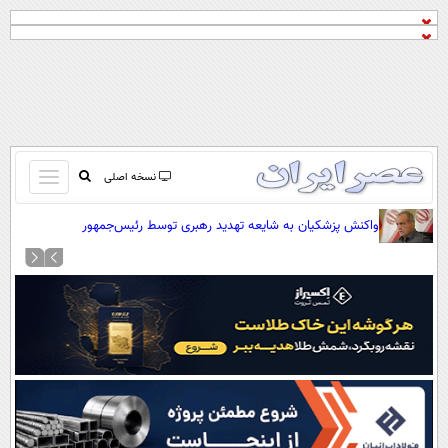
باز
نسخه اصلی
و
صفحه اول
واکنش پزشکیان به شایعه تهدید رهبری توسط رئیس‌جمهور
بسته
تماس با ما
کردن
آرشیو
منو
جستجو
نظرسنجی
آب و هوا
اوقات شرعی
پیوند ها
سواد زندگی