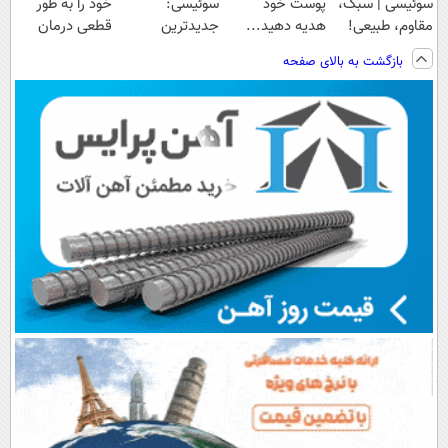
سوئیسی | سبک،
پوست خود
سوئیسی:
خود را به طور
مقاوم، طبیعی!
هدیه دهید...
جدیدترین
قطعی درمان
ویزیت
فناوری اروپا،
کنید!
بازگشت به بالای صفحه
رایگان+پرداخت
سبک و مقاوم |
◗پرسش‌نامه◖
اقساطی😍
پرداخت قسطی