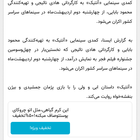
پیامک
کمدی سینمایی «آنتیک» به کارگردانی هادی نائیجی و تهیه‌کنندگی
سرگرمی
محمود بابایی، از چهارشنبه دوم اردیبهشت‌ماه در سینماهای سراسر
روانشناسی
فناوری
کشور اکران می‌شود.
آشپزی
گوناگون
دانلود
حوادث
به گزارش ایسنا، کمدی سینمایی «آنتیک» به تهیه‌کنندگی محمود
بابایی و کارگردانی هادی نائیجی که نخستین‌بار در چهل‌وسومین
محیط زیست
جشنواره فیلم فجر به نمایش درآمد، از چهارشنبه دوم اردیبهشت‌ماه
سلامت
در سینماهای سراسر کشور اکران می‌شود.
فرهنگی
بین الملل
«آنتیک» داستان ابی و ولی را با بازی پژمان جمشیدی و بیژن
اجتماعی
بنفشه‌خواه روایت می‌کند.
حیات وحش
این کرم گیاهی،مثل اتو چروکای
پوستتوصاف میکنه!50%تخفیف
سیاست خارجی
تخفیف ویژه!