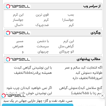
از سراسر وب
بمب
قوی ترین
این کرم
جوانساز!
کرم
جوانساز
کرم
ضدچروک
10سال
بوتاکس
گیاهی!
سنتو
وبگردی
جلبک
تحت
کم
اسپیرولینا50%تخفیف
لیسانس
میکنه
این کرم
با دشمن
مسیر
آلمان
(با
گیاهی،مثل
سرسخت
همراهی
(40%تخفیف
تخفیف
اتو چروکای
چربیهای
و
زمستانی)
ویژه)
پوستتوصاف
بدن،
گزارش
مطالب پیشنهادی
میکنه!50%تخفیف
ماهی 5
عملکرد
کیلو لاغر
گروه
اگه انتخابت کبد سالم و عمر
با این نوشیدنی گیاهی کبدت
شو
اسنپ
طولانیه دمنوش کبد
همیشه پرقدرته55%تخفیف
در
امروز55%تخفیف داره
۱۴۰۴
گنجِ سلامتی کبد(دمنوش گیاهی
اگر نمی خواهید کبدتان چرب شود
سم زدا با 55%تخفیف)
این نوشیدنی خوش طعم را بنوشید
مس، نقره، نفت و گاز؛ چهار دارایی جهانی در یک سبد
صفحه اول
فیلم
عصر ایران۲
درباره عصرایران
تماس با ما
آرشیو
جستجو