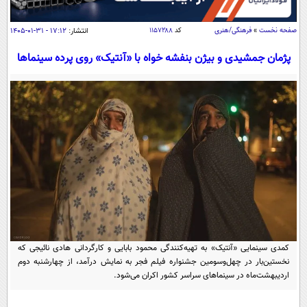
سیاسی
اقتصاد
صفحه نخست
»
فرهنگی/هنری
کد
۱۱۵۷۲۸۸
انتشار:
۱۷:۱۲ - ۳۱-۰۱-۱۴۰۵
جامعه
اقتصادی
پژمان جمشیدی و بیژن بنفشه خواه با «آنتیک» روی پرده سینماها
ورزشی
اجتماعی
خودرو
بین الملل
حوادث
فرهنگ و هنر
سیاست خارجی
سلامت
علم و دانش
یک برش دانایی
قرآن
فناوری و It
محیط زیست
گوناگون
علمی
سفر و تفریح
فیلم
سرگرمی
اخبار کریپتو
عصر ایران 2
اقتصاد
باشگاه مغز
کمدی سینمایی «آنتیک» به تهیه‌کنندگی محمود بابایی و کارگردانی هادی نائیجی که
آموزش زبان
خواندنی ها و دیدنی ها
نخستین‌بار در چهل‌وسومین جشنواره فیلم فجر به نمایش درآمد، از چهارشنبه دوم
ورزش
مجله تصویری سلاح
اردیبهشت‌ماه در سینماهای سراسر کشور اکران می‌شود.
داستان کوتاه
سیاست