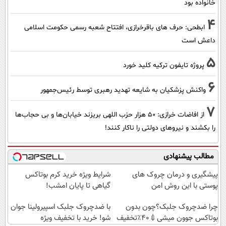
خانواده بود
4
ابطحی: حرف های باقرخرازی، افتتاح شعبه رسمی حکومت اسلامی
داعش است
5
پروژه تایفون ترکیه کلید خورد
6
واکنش پزشکیان به شایعه تهدید رهبری توسط رئیس‌جمهور
7
از افاضات خرازی: ۵۰ هزار حزب اللهی بریزند خیابان‌ها و بی حجاب‌ها
را بکشند و نیرو‌های دولتی را ناکار کنند!
مطالب پیشنهادی
پیشگیری و درمان چروک های
شرایط ویژه خرید کرم بوتاکس
پوستی با این روش امن
گیاهی تا پایان امشب!
چرا ضدچروک جلبک؟چون بدون
با ضدچروک جلبک اسپیرولینا جوان
بوتاکس جوون میشی💉۴۰٪تخفیف
شو! خرید با تخفیف ویژه