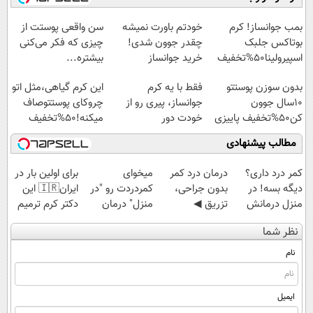
◗پرسش‌نامه◖
امشب)
آموزش رایگان
سبک و مقاوم |
پرداخت قسطی
بمب جوانساز! کرم
خودتم باورت نمیشه
سن واقعی پوستت از
بوتاکس جلبک
چقدر جوون شدی!
چیزی که فکر می‌کنی
اسپیرولینا50%تخفیف
خرید جوانساز
بیشتره...
اسپیرولینا با تخفیف
بدون سوزن پوستتو
فقط با یه کرم
این کرم گیاهی،مثل اتو
ویژه
10سال جوون
جوانساز، پیری رو از
چروکای پوستتوصاف
کن50%تخفیف پاییزی
خودت دور
میکنه!50%تخفیف
کن(تخفیف50%)
مطالب پیشنهادی
کمر درد داری؟
درمان درد کمر
میخوای
برای اولین بار در
دیگه بسه! در
بدون جراحی،
کمردردت رو "در
ایران🇮🇷 این
منزل درمانش
تزریق ◀
منزل" درمان
دکتر کرم ترمیم
کن
پرسش‌نامه رو پر
کنی؟ (◂فیلم +
کننده 23 روزه
نظر شما
(◀پرسش‌نامه)
کن ▶
◂پرسش‌نامه)
ساخت!
نام
ایمیل