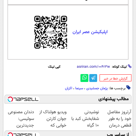
اپلیکیشن عصر ایران
لینک کوتاه:
کپی لینک
‌گزارش خطا در خبر
برچسب ها:
پژمان جمشیدی
،
سینما
،
اکران
مطالب پیشنهادی
آرتروز مفاصل
نوشیدنی
ویدیو هولناک از
دندان مصنوعی
خود را به طور
شفابخش کبد با
جوان کارتن
سوئیسی:
قطعی درمان
10 گیاه
خوابی که
جدیدترین
کنید!
موثر(تخفیف تا
میلیاردر شد.
فناوری اروپا،
از سراسر وب