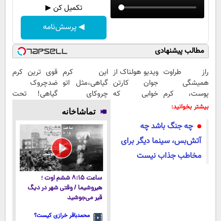
تکمیل کن ▶
◀ پرسش‌نامه
مطالب پیشنهادی
راز طراوت
ویدیو هولناک از
این کرم
قوی ترین کرم
همیشگی
جوان کارتن
گیاهی،مثل اتو
ضدچروک
پوست، کرم
خوابی که
چروکای
گیاهی! تحت
جوانساز جلبک
میلیاردر شد.
پوستتوصاف
لیسانس آلمان
بیشتر بخوانید:
تماشاخانه
با 45%تخفیف
آموزش رایگان
میکنه!50%تخفیف
(40%تخفیف
چه جنگ باشد چه
زمستانی)
آتش‌بس، سینما دیگر برای
مخاطب جذاب نیست
ساعت ۸:۱۵ ششم اوت ؛
هیروشیما / وقتی شهر در دیگ
قیر می‌جوشید
محمدباقر خرازی کیست؟