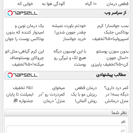
قطعی درمان
10 گیاه
آلودگی هوا به
خوابی که
کنید!
موثر(تخفیف تا
پوستت رو بگیر
میلیاردر شد.
از سراسر وب
◗پرسش‌نامه◖
امشب)
تخفیف ویژه
آموزش رایگان
بمب جوانساز! کرم
خودتم باورت نمیشه
یک درمان نوین و
بوتاکس جلبک
چقدر جوون شدی!
امیدوار کننده که بدون
اسپیرولینا50%تخفیف
خرید جوانساز
بوتاکس پوست را جوان
اسپیرولینا با تخفیف
می کند
بدون سوزن پوستتو
با این لوسیون دیگه
این کرم گیاهی،مثل اتو
ویژه
10سال جوون
هیچ لک و تیرگی رو
چروکای پوستتوصاف
کن50%تخفیف پاییزی
پوستت
میکنه!50%تخفیف
نمیمونه50%تخفیف
مطالب پیشنهادی
کمر درد داری؟
درمان قطعی
میخوای
۲۵٪ تخفیف
دیگه بسه! در
ریزش مو با یک
کمردردت رو "در
ایمپلنت تا پایان
منزل درمانش
روش آلمانی!
منزل" درمان
جشنواره 🎁
کن
کنی؟ (◂فیلم +
نظر شما
(◀پرسش‌نامه)
◂پرسش‌نامه)
نام