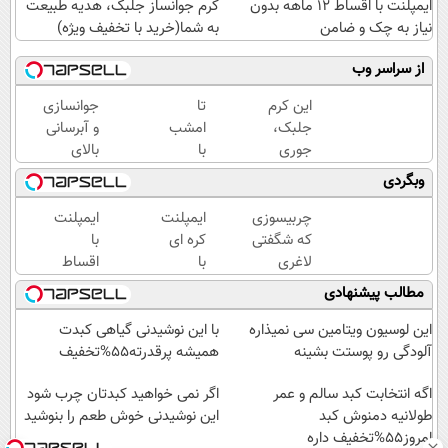
ایمپلنت با اقساط 12 ماهه بدون
کرم جوانساز جلبک، هدیه طبیعت
نیاز به چک و ضامن
به شما(خرید با تخفیف ویژه)
از سراسر وب
این کرم
تا
جوانسازی
جلبک،
امشب
و آبرسانی
جوری
با
بالای
چروکاتو
تخفیف
پوست با
وبگردی
صاف
ویژه
اسپیرولینا
میکنه
برای
چربیسوزی
ایمپلنت
ایمپلنت
که انگار
همیشه
که شگفتی
کره ای
با
بوتاکس
تیرگی
لاغری
با
اقساط
کردی!
های
آسان را
روکش
12
مطالب پیشنهادی
(تخفیف
پوستت
رقم زد!
25
ماهه
ویژه)
رو از
میلیون
بدون
این لوسیون ویتامین سی نمیذاره
با این نوشیدنی گیاهی کبدت
بین ببر
✅
نیاز به
آلودگی رو پوستت بشینه
همیشه پرقدرته55%تخفیف
اقساط
چک و
اگه انتخابت کبد سالم و عمر
12
ضامن
اگر نمی خواهید کبدتان چرب شود
طولانیه دمنوش کبد
ماهه +
این نوشیدنی خوش طعم را بنوشید
امروز55%تخفیف داره
15 سال