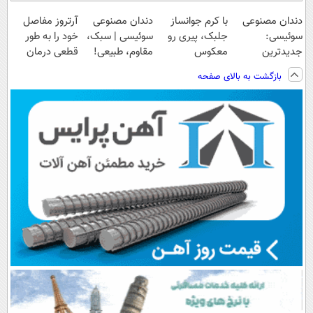
دندان مصنوعی
با کرم جوانساز
دندان مصنوعی
آرتروز مفاصل
سوئیسی:
جلبک، پیری رو
سوئیسی | سبک،
خود را به طور
جدیدترین
معکوس
مقاوم، طبیعی!
قطعی درمان
فناوری اروپا،
کن(50%
ویزیت
کنید!
بازگشت به بالای صفحه
سبک و مقاوم |
تخفیف)
رایگان+پرداخت
◗پرسش‌نامه◖
پرداخت قسطی
اقساطی😍