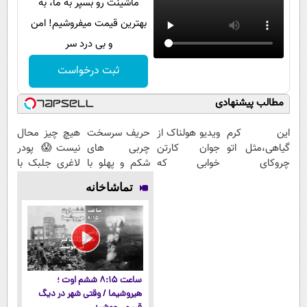
ماشینت رو بسپر به ما، به
بهترین قیمت میفروشیم! امن
و بی درد سر
ثبت درخواست
مطالب پیشنهادی
این کرم
ویدیو هولناک از
حریف سرسخت
هیچ چیز محال
گیاهی،مثل اتو
جوان کارتن
چربی های
نیست😱 پودر
چروکای
خوابی که
شکم و پهلو با
لاغری جلبک با
پوستتوصاف
میلیاردر شد.
تخفیف ویژه ی
تخفیف
تماشاخانه
میکنه!50%تخفیف
آموزش رایگان
جام جهانی
منتظرته!
ساعت ۸:۱۵ ششم اوت ؛
هیروشیما / وقتی شهر در دیگ