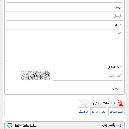
ایمیل
* نظر
* کد امنیتی
اعتبارسنجی
دیزل ژنراتور
بوکینگ
از سراسر وب