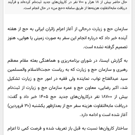
حال حاضر بیش از ۱۸ هزار و ۷۰۰ نفر در کاروان‌های جدید ثبت‌نام کرده‌اند و فرآیند
پیامک
سرگرمی
دریافت مابه‌التفاوت هزینه‌ها از طریق سامانه «حج من» در حال انجام است.
روانشناسی
فناوری
آشپزی
گوناگون
سازمان حج و زیارت درحالی از آغاز اعزام زائران ایرانی به حج از هفته
دانلود
حوادث
آینده خبر داد که درباره انجام این سفر به صورت زمینی یا هوایی، هنوز
تصمیم گرفته نشده است.
محیط زیست
سلامت
به گزارش ایسنا، در شورای برنامه‌ریزی و هماهنگی بعثه مقام معظم
رهبری و سازمان حج و زیارت که به ریاست حجت‌الاسلام والمسلمین
فرهنگی
سید عبدالفتاح نواب، نماینده ولی فقیه در امور حج و زیارت تشکیل
بین الملل
شد، اکبر رضایی، معاون حج و عمره سازمان حج و زیارت از ثبت‌نام
اجتماعی
بیش از ۱۸۷۰۰ نفر درکاروان‌های جدید حج ۱۴۰۵ خبر داد و گفت:
حیات وحش
دریافت مابه‌التفاوت هزینه سفر حج از بعدازظهر یکشنبه (۳۰ فروردین)
آغاز شده است و ادامه دارد.
سیاست خارجی
ساختار کاروان‌ها نسبت به قبل باز تعریف شده و فرصت کمی تا اعزام