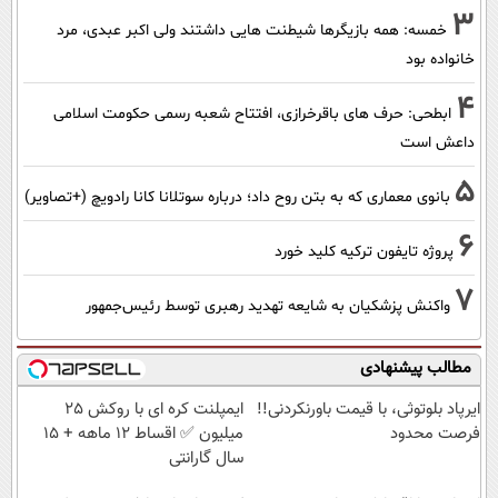
3
خمسه: همه بازیگرها شیطنت هایی داشتند ولی اکبر عبدی، مرد
خانواده بود
4
ابطحی: حرف های باقرخرازی، افتتاح شعبه رسمی حکومت اسلامی
داعش است
5
بانوی معماری که به بتن روح داد؛ درباره سوتلانا کانا رادویچ (+تصاویر)
6
پروژه تایفون ترکیه کلید خورد
7
واکنش پزشکیان به شایعه تهدید رهبری توسط رئیس‌جمهور
مطالب پیشنهادی
ایرپاد بلوتوثی، با قیمت باورنکردنی!!
ایمپلنت کره ای با روکش 25
فرصت محدود
میلیون ✅ اقساط 12 ماهه + 15
سال گارانتی