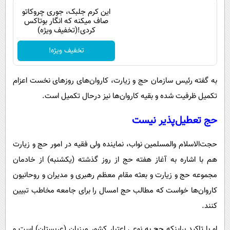
این کرم جلبک، جوری چروکاتو
صاف میکنه که انگار بوتاکس
کردی!(تخفیف ویژه)
تخفیف ویژه!
به گفته رئیس سازمان حج و زیارت، کاروان‌های روزهای نخست اعزام
تکمیل ظرفیت شده و بقیه کاروان‌ها نیز درحال تکمیل است.
حج تعطیل‌پذیر نیست
حجت‌الاسلام والمسلمین نواب، نماینده ولی فقیه در امور حج و زیارت
هم با اشاره به آغاز هفته حج از روز گذشته (یکشنبه) از خادمان
مجموعه حج و زیارت و بعثه مقام معظم رهبری و مدیران و روحانیون
کاروان‌ها خواست که مطالب حج امسال را برای جامعه مخاطب تبیین
کنند.
او با تاکید براینکه حج به نوعی اعتبار کشور میزبان (عربستان) است و