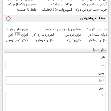
گیاهی، دشمن کبد
بوتاکس جلبک
معجون پاکسازی کبد
چرب است(فروش ویژه
اسپیرولینا50%تخفیف
فقط تا امشب
فقط امروز)
مطالب پیشنهادی
کمر درد داری؟
ماشین پژو پارس
میخوای
برای اولین بار در
دیگه بسه! در
برای فروش
کمردردت رو "در
ایران🇮🇷 این
منزل درمانش
داری؟ اینجا
منزل" درمان
دکتر کرم ترمیم
کن
سریع بفروشش
کنی؟ (◂فیلم +
کننده 23 روزه
نظر شما
(◀پرسش‌نامه)
◂پرسش‌نامه)
ساخت!
نام
ایمیل
* نظر