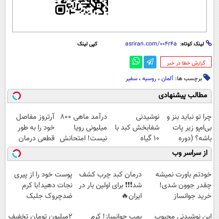
لینک کوتاه:
کپی لینک
‌گزارش خطا در خبر
برچسب ها:
آلمان
،
روسیه
،
سفیر
مطالب پیشنهادی
چرا تو نباید بنز و
نوشیدنی
درآمد ماهی 800
آرتروز مفاصل
بی‌ام‌و زیر پات
شفابخش کبد با
میلیونی رویا
خود را به طور
باشه؟ (دوره
10 گیاه
نیست! امتحانش
قطعی درمان
رایگان درآمد
موثر(تخفیف تا
مجانیه😉
کنید!
از سراسر وب
میلیاردی)
امشب)
◗پرسش‌نامه◖
خودتم باورت نمیشه
درمان کبد چرب کشف
پوست خود را از پیری
چقدر جوون شدی!
شد❗❗❗ برای اولین بار در
نجات دهید!با کرم
خرید جوانساز
ایران🔥
ضدچروک جلبک
اسپیرولینا با تخفیف
(100%گیاهی+تخفیف)
این نوشیدنی محبوب
بمب جوانساز! کرم
2میلیون تومان تخفیف
ویژه