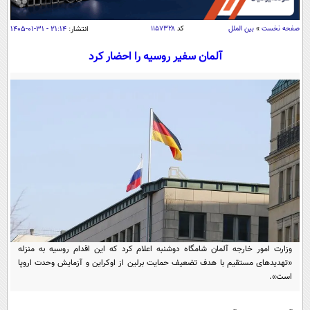
سیاسی
اقتصاد
صفحه نخست
»
بین الملل
کد
۱۱۵۷۳۲۸
انتشار:
۲۱:۱۴ - ۳۱-۰۱-۱۴۰۵
جامعه
اقتصادی
آلمان سفیر روسیه را احضار کرد
ورزشی
اجتماعی
خودرو
بین الملل
حوادث
فرهنگ و هنر
سیاست خارجی
سلامت
علم و دانش
یک برش دانایی
قرآن
فناوری و It
محیط زیست
گوناگون
علمی
سفر و تفریح
فیلم
سرگرمی
اخبار کریپتو
عصر ایران 2
اقتصاد
باشگاه مغز
وزارت امور خارجه آلمان شامگاه دوشنبه اعلام کرد که این اقدام روسیه به منزله
آموزش زبان
«تهدیدهای مستقیم با هدف تضعیف حمایت برلین از اوکراین و آزمایش وحدت اروپا
خواندنی ها و دیدنی ها
ورزش
مجله تصویری سلاح
است».
داستان کوتاه
سیاست