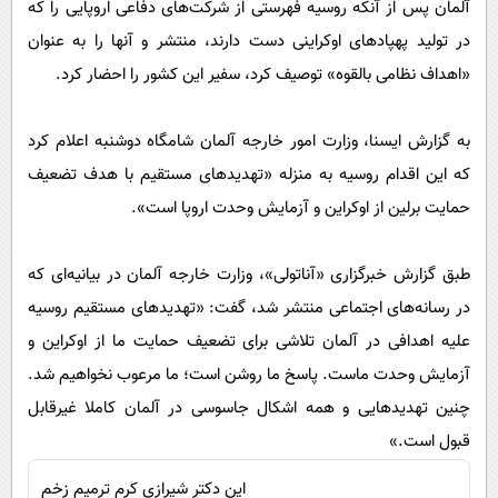
آلمان پس از آنکه روسیه فهرستی از شرکت‌های دفاعی اروپایی را که
پیامک
سرگرمی
در تولید پهپادهای اوکراینی دست دارند، منتشر و آنها را به عنوان
روانشناسی
فناوری
«اهداف نظامی بالقوه» توصیف کرد، سفیر این کشور را احضار کرد.
آشپزی
گوناگون
دانلود
حوادث
به گزارش ایسنا، وزارت امور خارجه آلمان شامگاه دوشنبه اعلام کرد
که این اقدام روسیه به منزله «تهدیدهای مستقیم با هدف تضعیف
محیط زیست
حمایت برلین از اوکراین و آزمایش وحدت اروپا است».
سلامت
فرهنگی
طبق گزارش خبرگزاری «آناتولی»، وزارت خارجه آلمان در بیانیه‌ای که
بین الملل
در رسانه‌های اجتماعی منتشر شد، گفت: «تهدیدهای مستقیم روسیه
علیه اهدافی در آلمان تلاشی برای تضعیف حمایت ما از اوکراین و
اجتماعی
آزمایش وحدت ماست. پاسخ ما روشن است؛ ما مرعوب نخواهیم شد.
حیات وحش
چنین تهدیدهایی و همه اشکال جاسوسی در آلمان کاملا غیرقابل
سیاست خارجی
قبول است.»
این دکتر شیرازی کرم ترمیم زخم