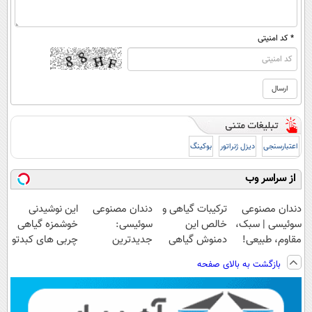
* کد امنیتی
اعتبارسنجی
دیزل ژنراتور
بوکینگ
از سراسر وب
دندان مصنوعی
ترکیبات گیاهی و
دندان مصنوعی
این نوشیدنی
سوئیسی | سبک،
خالص این
سوئیسی:
خوشمزه گیاهی
مقاوم، طبیعی!
دمنوش گیاهی
جدیدترین
چربی های کبدتو
ویزیت
کبدت رو
فناوری اروپا،
میشوره میبره
بازگشت به بالای صفحه
رایگان+پرداخت
پاکسازی میکنه
سبک و مقاوم |
اقساطی😍
پرداخت قسطی