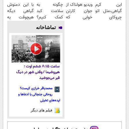
این کرم
ویدیو هولناک از
چگونه به
با این دمنوش
گیاهی،مثل اتو
جوان کارتن
سلامت کبد
گیاهی دیگه
چروکای
خوابی که
کمک کنیم؟
هیچوقت به
پوستتوصاف
میلیاردر شد.
نوشیدنی گیاهی
دکتر و دارو نیاز
تماشاخانه
میکنه!50%تخفیف
آموزش رایگان
سم زدای کبد
پیدا نمیکنی
ساعت ۸:۱۵ ششم اوت ؛
هیروشیما / وقتی شهر در دیگ
قیر می‌جوشید
محمدباقر خرازی کیست؟
روحانی جنجالی با ادعاها و
ایده‌های تخیلی
فیلم های دیگر