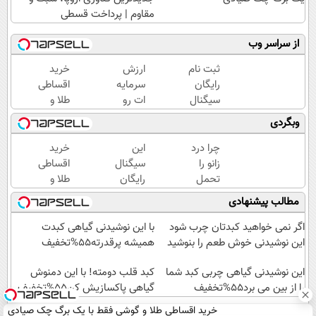
مقاوم | پرداخت قسطی
از سراسر وب
ثبت نام
ارزش
خرید
رایگان
سرمایه
اقساطی
سیگنال
ات رو
طلا و
سرمایه
با
گوشی
وبگردی
گذاری
سینگال
فقط با
(ظرفیت
درست
یک برگ
چرا درد
این
خرید
محدود)
بالا ببر
چک
زانو را
سیگنال
اقساطی
👌✅
صیادی
تحمل
رایگان
طلا و
می‌کنی؟
رو از
گوشی
مطالب پیشنهادی
خیلی
دست
فقط با
ساده
نده
یک برگ
اگر نمی خواهید کبدتان چرب شود
با این نوشیدنی گیاهی کبدت
درمنزل
(مدت
چک
این نوشیدنی خوش طعم را بنوشید
همیشه پرقدرته55%تخفیف
درمانش
محدود)
صیادی
کن
این نوشیدنی گیاهی چربی کبد شما
کبد قلب دومته! با این دمنوش
را از بین می برد55%تخفیف
گیاهی پاکسازیش کن55%تخفیف
خرید اقساطی طلا و گوشی فقط با یک برگ چک صیادی