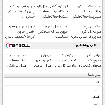
مجانیه
بمب جوانساز! کرم
این کرم گیاهی،مثل اتو
سن واقعی پوستت از
بوتاکس جلبک
چروکای پوستتوصاف
چیزی که فکر می‌کنی
اسپیرولینا50%تخفیف
میکنه!50%تخفیف
بیشتره...
جوانسازی پوست
عید امسال طوری
بدون سوزن پوستتو
صورت را با کرم
جوون شو که هیچکس
10سال جوون
ضدچروک آلمانی تجربه
نشناستت
کن50%تخفیف پاییزی
کنید!
مطالب پیشنهادی
جراحی کمر
این نوشیدنی
میخوای
کمر درد داری؟
ممنوع شده!
گیاهی ضامن
کمردردت رو "در
دیگه بسه! در
میخوای کمرت رو
سلامت کل بدن
منزل" درمان
منزل درمانش
در منزل درمان
مخصوصا کبد
کنی؟ (◂فیلم +
کن
نظر شما
کنی؟
است
◂پرسش‌نامه)
(◀پرسش‌نامه)
((پرسش‌نامه))
نام
ایمیل