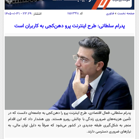
سیاسی
اقتصاد
صفحه نخست
»
فناوری
کد
۱۱۵۷۳۴۸
انتشار:
۲۳:۲۹ - ۳۱-۰۱-۱۴۰۵
جامعه
اقتصادی
پدرام سلطانی: طرح اینترنت پرو دهن‌کجی به کاربران است
ورزشی
اجتماعی
خودرو
بین الملل
حوادث
فرهنگ و هنر
سیاست خارجی
سلامت
علم و دانش
یک برش دانایی
قرآن
فناوری و It
محیط زیست
گوناگون
علمی
سفر و تفریح
فیلم
سرگرمی
اخبار کریپتو
عصر ایران 2
اقتصاد
باشگاه مغز
پدرام سلطانی، فعال اقتصادی، طرح اینترنت پرو را دهن‌کجی به جامعه‌ای دانست که در
آموزش زبان
خواندنی ها و دیدنی ها
تأمین هزینه‌های ضروری زندگی با چالش روبرو هستند. وی هشدار داد که این اقدام
ورزش
مجله تصویری سلاح
منجر به شکل‌گیری طبقه جدیدی در کشور می‌شود که صرفاً به دلیل توان مالی، به
داستان کوتاه
سیاست
نیازهای ضروری دسترسی دارند.