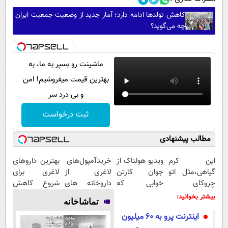
کاهش تولدها ادامه دارد؛ آمار جدید از وضعیت جمعیت ایران
چه می‌گوید؟
ماشینت رو بسپر به ما، به
بهترین قیمت میفروشیم! امن
و بی درد سر
ثبت درخواست
مطالب پیشنهادی
این کرم
ویدیو هولناک از
خریدآمپول‌های
بهترین داروهای
گیاهی،مثل اتو
جوان کارتن
لاغری از
لاغری برای
چروکای
خوابی که
داروخانه های
شروع کاهش
پوستتوصاف
میلیاردر شد.
اطرافت، ارسال
وزن، ارسال از
بیشتر بخوانید:
تماشاخانه
میکنه!50%تخفیف
آموزش رایگان
فوری همراه با
داروخانه های
اینترنت‌ پرو به ۶۰ میلیون
پک یخ!
نزدیکت!