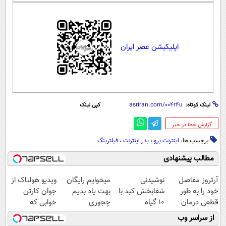
اپلیکیشن عصر ایران
لینک کوتاه:
کپی لینک
‌گزارش خطا در خبر
برچسب ها:
اینترنت پرو
،
پدر اینترنت
،
فیلترینگ
مطالب پیشنهادی
آرتروز مفاصل
نوشیدنی
میخوایم رایگان
ویدیو هولناک از
خود را به طور
شفابخش کبد با
بهت یاد بدیم
جوان کارتن
قطعی درمان
10 گیاه
چجوری
خوابی که
کنید!
موثر(تخفیف تا
پولدارشی! باور
میلیاردر شد.
از سراسر وب
◗پرسش‌نامه◖
امشب)
نداری امتحانش
آموزش رایگان