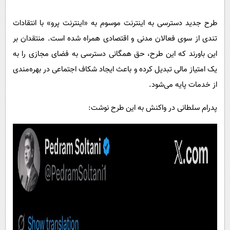
پیامک
سرگرمی
طرح جدید دسترسی به اینترنت موسوم به «اینترنت پرو» با انتقادات
روانشناسی
فناوری
تندی از سوی فعالان مدنی و اقتصادی همراه شده است. منتقدان بر
آشپزی
گوناگون
این باورند که این طرح، حق همگانی دسترسی به فضای مجازی را به
دانلود
حوادث
یک امتیاز مالی تبدیل کرده و باعث ایجاد شکاف اجتماعی در بهره‌مندی
محیط زیست
از خدمات پایه می‌شود.
سلامت
پدرام سلطانی در واکنش به این طرح نوشت:
فرهنگی
بین الملل
اجتماعی
حیات وحش
سیاست خارجی