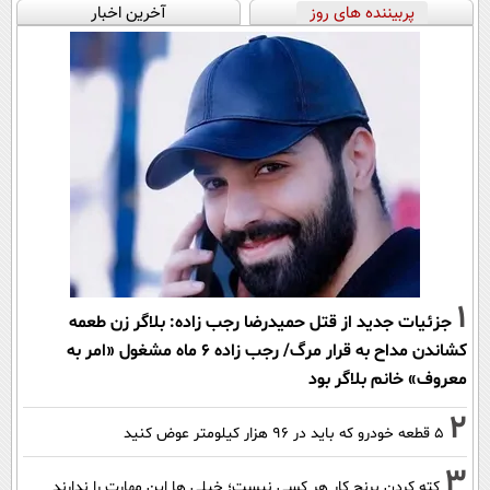
پربیننده های روز
آخرین اخبار
1
جزئیات جدید از قتل حمیدرضا رجب زاده: بلاگر زن طعمه
کشاندن مداح به قرار مرگ/ رجب زاده 6 ماه مشغول «امر به
معروف» خانم بلاگر بود
2
۵ قطعه خودرو که باید در ۹۶ هزار کیلومتر عوض کنید
3
کته کردن برنج کار هر کسی نیست؛ خیلی ها این مهارت را ندارند