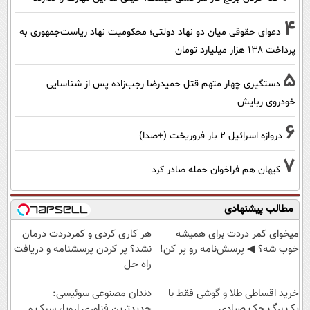
4
دعوای حقوقی میان دو نهاد دولتی؛ محکومیت نهاد ریاست‌جمهوری به
پرداخت ۱۳۸ هزار میلیارد تومان
5
دستگیری چهار متهم قتل حمیدرضا رجب‌زاده پس از شناسایی
خودروی ربایش
6
دروازه اسرائیل ۲ بار فروریخت (+صدا)
7
کیهان هم فراخوان حمله صادر کرد
مطالب پیشنهادی
میخوای کمر دردت برای همیشه
هر کاری کردی و کمردردت درمان
خوب شه؟ ◀ پرسش‌نامه رو پر کن!
نشد؟ پر کردن پرسشنامه و دریافت
راه حل
خرید اقساطی طلا و گوشی فقط با
دندان مصنوعی سوئیسی:
یک برگ چک صیادی
جدیدترین فناوری اروپا، سبک و