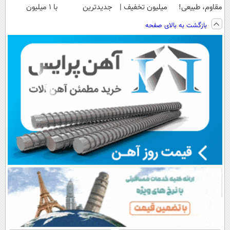
مقاوم، طبیعی!
میلیون تخفیف |
جدیدترین
با ۱ میلیون
ویزیت
ارسال از
فناوری اروپا،
تخفیف و ارسال
بازگشت به بالای صفحه
رایگان+پرداخت
داروخانه های
سبک و مقاوم |
از داروخانه‌
اقساطی😍
معتبر
پرداخت قسطی