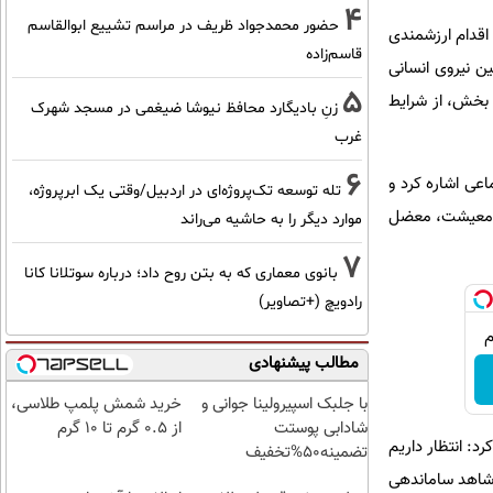
4
حضور محمدجواد ظریف در مراسم تشییع ابوالقاسم
اقدام ارزشمندی
قاسم‌زاده
 نیروی انسانی
5
ن بخش، از شرایط
زنِ بادیگارد محافظ نیوشا ضیغمی در مسجد شهرک
غرب
6
أمین اجتماعی اشاره کرد و
تله توسعه تک‌پروژه‌ای در اردبیل/وقتی یک ابرپروژه،
ن معیشت، معضل
موارد دیگر را به حاشیه می‌راند
7
بانوی معماری که به بتن روح داد؛ درباره سوتلانا کانا
رادویچ (+تصاویر)
مطالب پیشنهادی
با جلبک اسپیرولینا جوانی و
خرید شمش پلمپ طلاسی،
شادابی پوستت
از ۰.۵ گرم تا ۱۰ گرم
د: انتظار داریم
تضمینه50%تخفیف
 شاهد ساماندهی