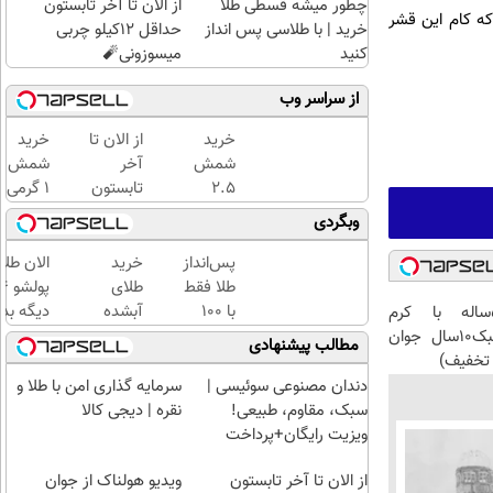
چطور میشه قسطی طلا
از الان تا آخر تابستون
که کام این قشر
خرید | با طلاسی پس انداز
حداقل 12کیلو چربی
کنید
میسوزونی🧨
از سراسر وب
خرید
از الان تا
خرید
شمش
آخر
شمش
2.5
تابستون
1 گرمی
گرمی
حداقل
از
وبگردی
از
12کیلو
طلاسی
طلاسی
چربی
پس‌انداز
خرید
الان طلا
😍
میسوزونی
طلا فقط
طلای
🧨
با ۱۰۰
آبشده
دیگه بده
این آقای58ساله با کرم
هزارتومان
حتی با
سرمایه‌گ
ضدچروک جلبک10سال جوان
مطالب پیشنهادی
(امن و
۱۰۰هزارتومان
طلا با ا
تخفیف)
راحت)
بی‌بهره
دندان مصنوعی سوئیسی |
سرمایه گذاری امن با طلا و
سبک، مقاوم، طبیعی!
نقره | دیجی کالا
ویزیت رایگان+پرداخت
اقساطی😍
از الان تا آخر تابستون
ویدیو هولناک از جوان