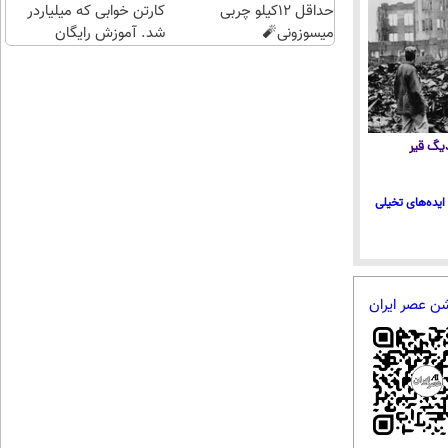
حداقل 12کیلو چربی
کارتن خوابی که میلیاردر
میسوزونی🧨
شد. آموزش رایگان
 دیگ قیر
ایده‌های تخیلی
شن عصر ایران