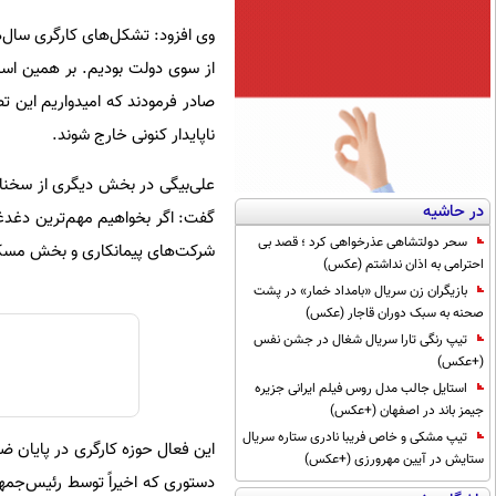
وی افزود: تشکل‌های کارگری سال‌ه
از سوی دولت بودیم. بر همین اس
صادر فرمودند که امیدواریم این ت
ناپایدار کنونی خارج شوند.
در حاشیه
گفت: اگر بخواهیم مهم‌ترین دغد
سحر دولتشاهی عذرخواهی کرد ؛ قصد بی
شرکت‌های پیمانکاری و بخش مسکن 
احترامی به اذان نداشتم (عکس)
بازیگران زن سریال «بامداد خمار» در پشت
صحنه به سبک دوران قاجار (عکس)
تیپ رنگی تارا سریال شغال در جشن نفس
(+عکس)
استایل جالب مدل روس فیلم ایرانی جزیره
جیمز باند در اصفهان (+عکس)
تیپ مشکی و خاص فریبا نادری ستاره سریال
این فعال حوزه کارگری در پایان ضم
ستایش در آیین مهرورزی (+عکس)
دستوری که اخیراً توسط رئیس‌جمهو