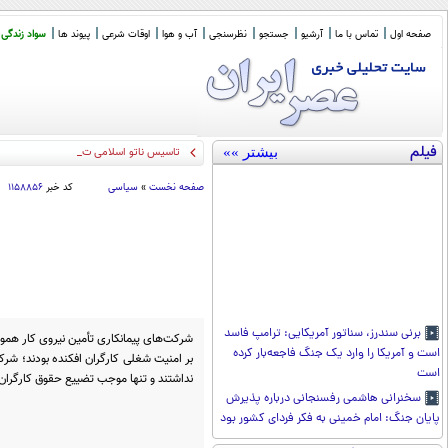
صفحه اول
تماس با ما
آرشیو
جستجو
نظرسنجی
آب و هوا
اوقات شرعی
پیوند ها
سواد زندگی
فیلم
بیشتر »»
تاسیس ناتو اسلامی توسط عربستان سعود
صفحه نخست
»
سیاسی
کد خبر
۱۱۵۸۸۵۶
برنی سندرز، سناتور آمریکایی: ترامپ فاسد
شرکت‌های پیمانکاری تأمین نیروی کار همو
است و آمریکا را وارد یک جنگ فاجعه‌بار کرده
بر امنیت شغلی کارگران افکنده بودند؛ شرک
است
نداشتند و تنها موجب تضییع حقوق کارگران
سخنرانی هاشمی رفسنجانی درباره پذیرش
پایان جنگ: امام خمینی به فکر فردای کشور بود