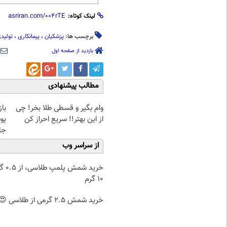
لینک کوتاه:
برچسب ها:
پزشکیان
،
پیمانکاری
،
تولید
بازدید از صفحه اول
مطالب پیشنهادی
وام بگیر و قسطی طلا بخر! چی
با
از این بهتر!! سریع احراز کن
پو
جلبک(
از سراسر وب
خرید شمش پ
۱۰ گرم
خرید شمش 2.5 گرمی از طلاسی 😍