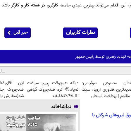
این اقدام می‌تواند بهترین عیدی جامعه کارگری در هفته کار و کارگر باشد 
نظرات کاربران
خبر قبل
ه تهدید رهبری توسط رئیس‌جمهور
ندان مصنوعی سوئیسی:
دیگه هیچوقت پیری سراغت
دیدترین فناوری اروپا، سبک
نمیاد😉 کرم ضدچروک گیاهی
مقاوم | پرداخت قسطی
👈🏻45%تخفیف
شد(سفارش با 
تماشاخانه
وق نیروهای شرکتی با