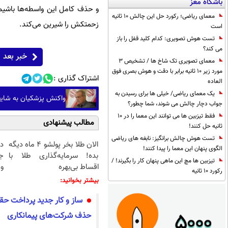
باشگاه مغز
و حذف کامل این واسطه‌ها باشیم؛ 
معمای ریاضی؛ رکورد حل این چالش 10 ثانیه
زحمتکش را شیرین می‌کند.
است
تست هوش تصویری: کدام کلید قفل را باز
می کند؟
خبر بعد
معمای تصویری تک شاخ ها / تشخیص 3
مورد زیر 10 ثانیه برابر با دقت و هوش بصری فوق
اشتراک گذاری :
العاده
یک معمای ریاضی/ خیلی ها برای رسیدن به
واکنش پزشکیان به شایع
جواب دچار چالش می شوند، شما چطور؟
فقط تیزبین ها می توانند این معما را در 10
مطالب پیشنهادی
ثانیه حل کنند!
تست هوش چالش برانگیز: نابغه های ریاضی
الان طلا بخر پولشو 4 ماه دیگه
د
الگوی پنهان این معما را پیدا کنند!
بده! سرمایه‌گذاری طلا با
ج
تیزبین ها مچ این ماهی پنهان کار را بگیرند! /
اقساط بی‌بهره
و 
رکورد 10 ثانیه
بیشتر بخوانید:
ساز و کار جدید پرداخت حق
حذف شرکت‌های پیمانکاری