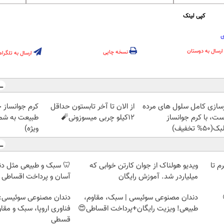
کپی لینک
ی
ارسال به دوستان
نسخه چاپی
ارسال به تلگرام
زسازی کامل سلول های مرده
از الان تا آخر تابستون حداقل
کرم جوانساز 
ست، با کرم جوانساز
12کیلو چربی میسوزونی🧨
طبیعت به شما
50% تخفیف)
ویژه)
لمپ طلاسی، از ۰.۵ گرم تا
ویدیو هولناک از جوان کارتن خوابی که
🦷 سبک و طبیعی مثل د
میلیاردر شد. آموزش رایگان
آسان و پرداخت اقساطی 
دندان مصنوعی سوئیسی | سبک، مقاوم،
دندان مصنوعی سوئیسی:
طبیعی! ویزیت رایگان+پرداخت اقساطی😍
فناوری اروپا، سبک و مقا
قسطی