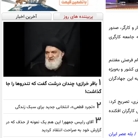
پربیننده های روز
آخرین اخبار
 و کارگر، صدور
ه جامعه کارگری
یام فرصتی مغتنم
 کشور و به‌ویژه
ه این جهادگران
1
باقر خرازی؛ چندان درشت گفت که تندروها را جا
گذاشت!
ری، تصریح کرد:
2
«تجرد قطعی»، انتخابی جدید برای سبک زندگی
کارگران افکنده
3
د.
آقای رئیس جمهور! این هم یک نمونه از حذف که در
گزارش خود به صراحت انتقاد کردید
/
بله عصر ایران