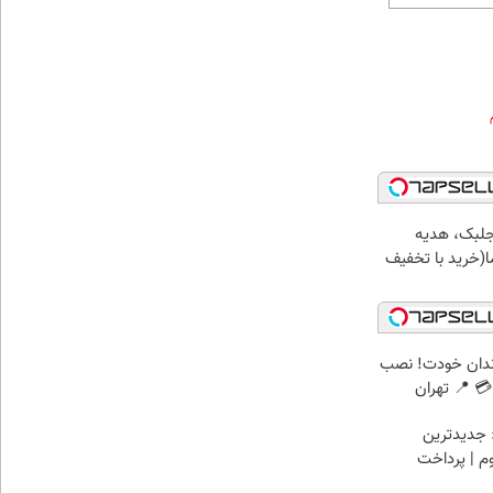
جلبک، هدیه
(خرید با تخفیف
ندان خودت! نصب
 📍 تهران
 جدیدترین
وم | پرداخت