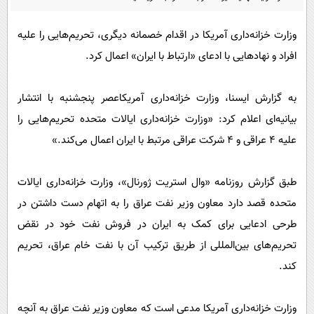
پیامک
سرگرمی
روانشناسی
فناوری
وزارت خزانه‌داری آمریکا در اقدام خصمانه‌ دیگری، تحریم‌هایی را علیه
افراد و نهادهایی با ادعای «ارتباط با ایران» اعمال کرد.
آشپزی
گوناگون
دانلود
حوادث
به گزارش ایسنا، وزارت خزانه‌داری آمریکاعصر پنجشنبه با انتشار
محیط زیست
بیانیه‌ای اعلام کرد: «وزارت خزانه‌داری ایالات متحده تحریم‌هایی را
سلامت
علیه ۴ عراقی و ۴ شرکت عراقی مرتبط با ایران اعمال می‌کند.»
فرهنگی
طبق گزارش روزنامه «وال استریت ژورنال»، وزارت خزانه‌داری ایالات
بین الملل
متحده قصد دارد معاون وزیر نفت عراق را به اتهام دست داشتن در
اجتماعی
طرحی ادعایی برای کمک به ایران در فروش نفت خود در نقض
حیات وحش
تحریم‌های بین‌المللی از طریق ترکیب آن با نفت خام عراق، تحریم
کند.
سیاست خارجی
وزارت خزانه‌داری آمریکا مدعی است که معاون وزیر نفت عراق به آنچه