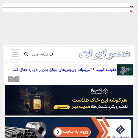
باز
نسخه اصلی
و
صفحه اول
عفونت کووید ۱۹ می‌تواند ویروس‌های پنهان بدن را دوباره فعال کند
بسته
تماس با ما
کردن
آرشیو
منو
جستجو
نظرسنجی
آب و هوا
اوقات شرعی
پیوند ها
سواد زندگی