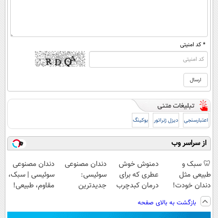
* کد امنیتی
اعتبارسنجی
دیزل ژنراتور
بوکینگ
از سراسر وب
🦷 سبک و
دمنوش خوش
دندان مصنوعی
دندان مصنوعی
طبیعی مثل
عطری که برای
سوئیسی:
سوئیسی | سبک،
دندان خودت!
درمان کبدچرب
جدیدترین
مقاوم، طبیعی!
نصب آسان و
معجزه میکنه
فناوری اروپا،
ویزیت
بازگشت به بالای صفحه
پرداخت اقساطی
سبک و مقاوم |
رایگان+پرداخت
💳 📍 تهران
پرداخت قسطی
اقساطی😍