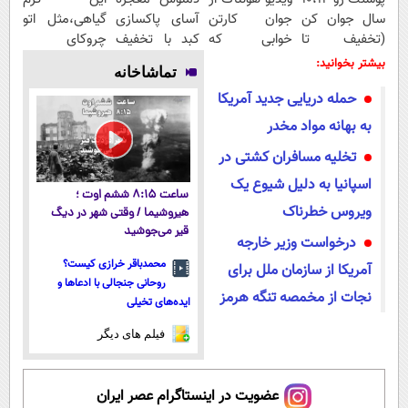
سال جوان کن
جوان کارتن
آسای پاکسازی
گیاهی،مثل اتو
(تخفیف تا
خوابی که
کبد با تخفیف
چروکای
امشب)
میلیاردر شد.
ویژه
پوستتوصاف
بیشتر بخوانید:
تماشاخانه
آموزش رایگان
میکنه!50%تخفیف
حمله دریایی جدید آمریکا
به بهانه مواد مخدر
تخلیه مسافران کشتی در
اسپانیا به دلیل شیوع یک
ساعت ۸:۱۵ ششم اوت ؛
ویروس خطرناک
هیروشیما / وقتی شهر در دیگ
قیر می‌جوشید
درخواست وزیر خارجه
محمدباقر خرازی کیست؟
آمریکا از سازمان ملل برای
روحانی جنجالی با ادعاها و
نجات از مخمصه تنگه هرمز
ایده‌های تخیلی
فیلم های دیگر
عضویت در اینستاگرام عصر ایران