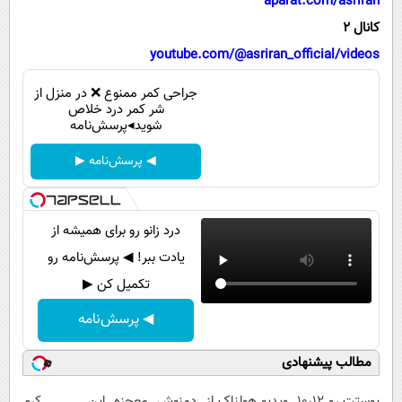
aparat.com/asriran
پیامک
سرگرمی
کانال 2
روانشناسی
فناوری
youtube.com/@asriran_official/videos
آشپزی
گوناگون
جراحی کمر ممنوع ❌ در منزل از
دانلود
شر کمر درد خلاص
حوادث
شوید◂پرسش‌نامه
محیط زیست
◀ پرسش‌نامه ▶
سلامت
فرهنگی
درد زانو رو برای همیشه از
بین الملل
یادت ببر! ◀ پرسش‌نامه رو
اجتماعی
تکمیل کن ▶
حیات وحش
◀ پرسش‌نامه
سیاست خارجی
مطالب پیشنهادی
پوستت رو 10،12
ویدیو هولناک از
دمنوش معجزه
این کرم