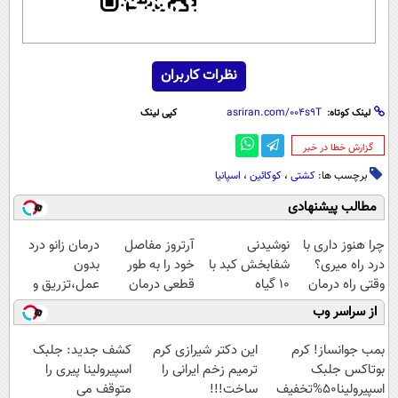
نظرات کاربران
لینک کوتاه:
کپی لینک
‌گزارش خطا در خبر
برچسب ها:
کشتی
،
کوکائین
،
اسپانیا
مطالب پیشنهادی
چرا هنوز داری با
نوشیدنی
آرتروز مفاصل
درمان زانو درد
درد راه میری؟
شفابخش کبد با
خود را به طور
بدون
وقتی راه درمان
10 گیاه
قطعی درمان
عمل،تزریق و
جلو پاته!
موثر(تخفیف تا
کنید!
دارو
از سراسر وب
امشب)
◗پرسش‌نامه◖
(◂پرسش‌نامه)
بمب جوانساز! کرم
این دکتر شیرازی کرم
کشف جدید: جلبک
بوتاکس جلبک
ترمیم زخم ایرانی را
اسپیرولینا پیری را
اسپیرولینا50%تخفیف
ساخت!!!
متوقف می