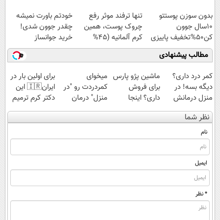
کند50%تخفیف
بدون سوزن پوستتو
تنها ترفند موثر رفع
خودتم باورت نمیشه
10سال جوون
چروک پوست، همین
چقدر جوون شدی!
کن50%تخفیف پاییزی
کرم آلمانیه (45%
خرید جوانساز
تخفیف)
اسپیرولینا با تخفیف
مطالب پیشنهادی
ویژه
کمر درد داری؟
ماشین پژو پارس
میخوای
برای اولین بار در
دیگه بسه! در
برای فروش
کمردردت رو "در
ایران🇮🇷 این
منزل درمانش
داری؟ اینجا
منزل" درمان
دکتر کرم ترمیم
کن
سریع بفروشش
کنی؟ (◂فیلم +
کننده 23 روزه
نظر شما
(◀پرسش‌نامه)
◂پرسش‌نامه)
ساخت!
نام
ایمیل
* نظر