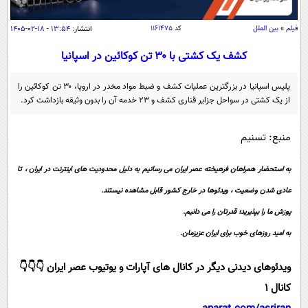
سیاسی
اقتصاد
فیلم
»
بین الملل
کد
۱۱۶۱۴۷۵
انتشار:
۱۳:۵۴ - ۱۸-۰۲-۱۴۰۵
جامعه
اقتصادی
کشف یک کشتی با ۳۰ تن کوکائین در اسپانیا
ورزشی
اجتماعی
خودرو
پلیس اسپانیا در بزرگترین عملیات کشف و ضبط مواد مخدر در اروپا، ۳۰ تن کوکائین را
بین الملل
از یک کشتی در سواحل جزایر قناری کشف و ۲۳ خدمه آن را بدون وثیقه بازداشت کرد.
حوادث
فرهنگ و هنر
سیاست خارجی
سلامت
منبع: تسنیم
علم و دانش
یک برش دانایی
قرآن
فناوری و It
به استحضار همراهان فرهیخته عصر ایران می رسانیم به دلیل محدودیت های اینترنت در ایران ، تا
محیط زیست
گوناگون
عادی شدن وضعیت ، ویدئوها در خارج کشور قابل مشاهده نیستند.
علمی
سفر و تفریح
پوزش ما را بپذیرید؛ قدرتان را می دانیم.
فیلم
سرگرمی
اخبار کریپتو
به امید روزهای خوب برای ایران عزیزمان.
عصر ایران 2
اقتصاد
باشگاه مغز
آموزش زبان
خواندنی ها و دیدنی ها
ورزش
مجله تصویری سلاح
ویدئوهای دیدنی دیگر در کانال های آپارات و یوتیوب عصر ایران 👇👇👇
کانال 1
داستان کوتاه
سیاست