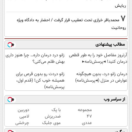
ربایش
7
محمدباقر خرازی تحت تعقیب قرار گرفت / احضار به دادگاه ویژه
روحانیت
مطالب پیشنهادی
آرتروز مفاصل خود را به طور قطعی
زانو درد درمان داره… چرا هنوز داری
درمان کنید! ◂پرسش‌نامه▸
بهش ظلم می‌کنی؟
درمان زانو درد، بدون هیچگونه
زانو دردت رو بدون قرص برای
عوارض در منزل (◂پرسش‌نامه)
همیشه خوب کن! (قدم اول،
پرسش‌نامه)
از سراسر وب
مجموعه
با پک
دوربین
47
ضدریزش
لامپی
عددی
موی جلبک
چرخشی
دریل
با ریزش
360