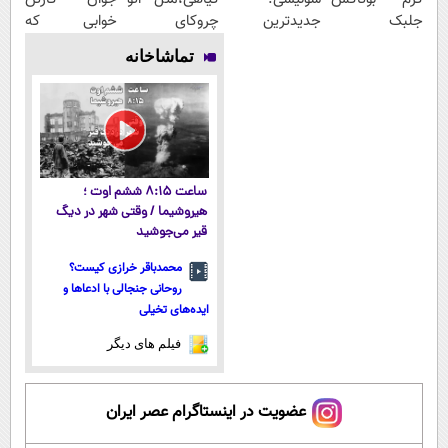
جلبک
جدیدترین
چروکای
خوابی که
اسپیرولینا50%تخفیف
فناوری اروپا،
پوستتوصاف
میلیاردر شد.
تماشاخانه
سبک و مقاوم |
میکنه!50%تخفیف
آموزش رایگان
پرداخت قسطی
ساعت ۸:۱۵ ششم اوت ؛
هیروشیما / وقتی شهر در دیگ
قیر می‌جوشید
محمدباقر خرازی کیست؟
روحانی جنجالی با ادعاها و
ایده‌های تخیلی
فیلم های دیگر
عضویت در اینستاگرام عصر ایران