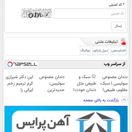
* کد امنیتی
اعتبارسنجی
دیزل ژنراتور
بوکینگ
از سراسر وب
دندان مصنوعی
🦷 سبک و
دندان مصنوعی
این دکتر شیرازی
سوئیسی | سبک،
طبیعی مثل
سوئیسی:
کرم ترمیم زخم
مقاوم، طبیعی!
دندان خودت!
جدیدترین
ایرانی را
ویزیت
نصب آسان و
فناوری اروپا،
ساخت!!!
بازگشت به بالای صفحه
رایگان+پرداخت
پرداخت اقساطی
سبک و مقاوم |
اقساطی😍
💳 📍 تهران
پرداخت قسطی