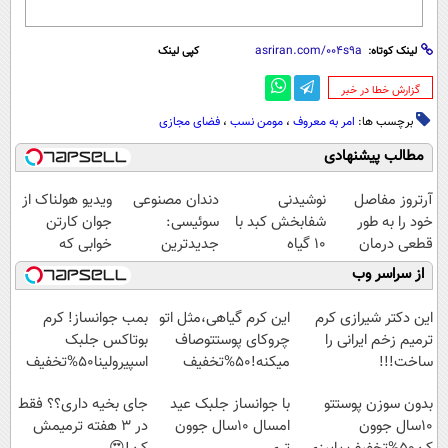
لینک کوتاه:
کپی لینک
‌گزارش خطا در خبر
برچسب ها:
امر به معروف
،
مومن نسب
،
فضای مجازی
مطالب پیشنهادی
آرتروز مفاصل
نوشیدنی
دندان مصنوعی
ویدیو هولناک از
خود را به طور
شفابخش کبد با
سوئیسی:
جوان کارتن
قطعی درمان
10 گیاه
جدیدترین
خوابی که
کنید!
موثر(تخفیف تا
فناوری اروپا،
میلیاردر شد.
از سراسر وب
◗پرسش‌نامه◖
امشب)
سبک و مقاوم |
آموزش رایگان
پرداخت قسطی
این دکتر شیرازی کرم
این کرم گیاهی،مثل اتو
بمب جوانساز! کرم
ترمیم زخم ایرانی را
چروکای پوستتوصاف
بوتاکس جلبک
ساخت!!!
میکنه!50%تخفیف
اسپیرولینا50%تخفیف
بدون سوزن پوستتو
با جوانساز جلبک عید
جای بخیه داری؟؟ فقط
10سال جوون
امسال ۱۰سال جوون
در 3 هفته ترمیمش