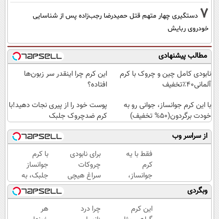
7
دستگیری چهار متهم قتل حمیدرضا رجب‌زاده پس از شناسایی
خودروی ربایش
مطالب پیشنهادی
نابودی کامل چین و چروک با کرم
این کرم چرا اینقدر سر زبون‌ها
آلمانی۴۰٪تخفیف
افتاده؟
با این کرم جوانساز، جوانی رو به
پوست خود را از پیری نجات دهید!با
خودت برگردون(50% تخفیف)
کرم ضدچروک جلبک
از سراسر وب
فقط با یه
برای نابودی
با کرم
کرم
چروکات
جوانساز
جوانساز،
سراغ هیچی
جلبک، به
پیری رو از
جز جوانساز
پوستت،
وبگردی
خودت دور
جلبک
انرژی
کن(تخفیف50%)
نرو(تخفیف40%)
دوباره
این کرم
چرا درد
هر
بده(تخفیف