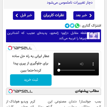
دچار تغییرات ناملموس می‌شود
خبر بعد
نظرات کاربران
خبر قبل
اشتراک گذاری :
نقطه مقابل دژاوو؛ ژامه‌وو، پدیده‌ای عجیب که آشناترین
چیزها را غریبه می‌کند
عطار ایرانی یه راه حل ساده
برای جلوگیری از پیری پیدا
کرده!حتما ببین
ثبت خرید
مطالب پیشنهادی
بمب جوانساز!
دندان مصنوعی
این کرم
ویدیو هولناک از
کرم بوتاکس
سوئیسی:
گیاهی،مثل اتو
جوان کارتن