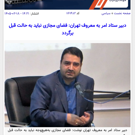
سیاسی
اقتصاد
صفحه نخست
»
سیاسی
کد
۱۱۶۱۴۸۲
انتشار:
۱۴:۲۱ - ۱۸-۰۲-۱۴۰۵
جامعه
اقتصادی
دبیر ستاد امر به معروف تهران: فضای مجازی نباید به حالت قبل
برگردد
ورزشی
اجتماعی
خودرو
بین الملل
حوادث
فرهنگ و هنر
سیاست خارجی
سلامت
علم و دانش
یک برش دانایی
قرآن
فناوری و It
محیط زیست
گوناگون
علمی
سفر و تفریح
فیلم
سرگرمی
اخبار کریپتو
عصر ایران 2
اقتصاد
باشگاه مغز
آموزش زبان
خواندنی ها و دیدنی ها
ورزش
مجله تصویری سلاح
داستان کوتاه
سیاست
دبیر ستاد امر به معروف تهران نوشت: فضای مجازی به‌هیچ‌وجه نباید به حالت قبل