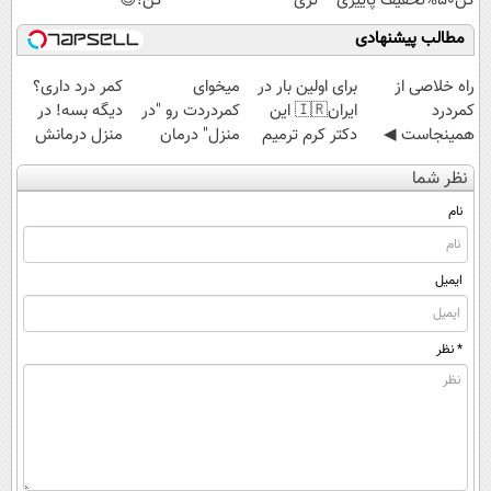
کن50%تخفیف پاییزی
تری
کن!😍
مطالب پیشنهادی
‌راه خلاصی از
برای اولین بار در
میخوای
کمر درد داری؟
کمردرد
ایران🇮🇷 این
کمردردت رو "در
دیگه بسه! در
همینجاست ◀
دکتر کرم ترمیم
منزل" درمان
منزل درمانش
فقط کافیه فرم
کننده 23 روزه
کنی؟ (◂فیلم +
کن
نظر شما
رو پر کنی!
ساخت!
◂پرسش‌نامه)
(◀پرسش‌نامه)
نام
ایمیل
* نظر