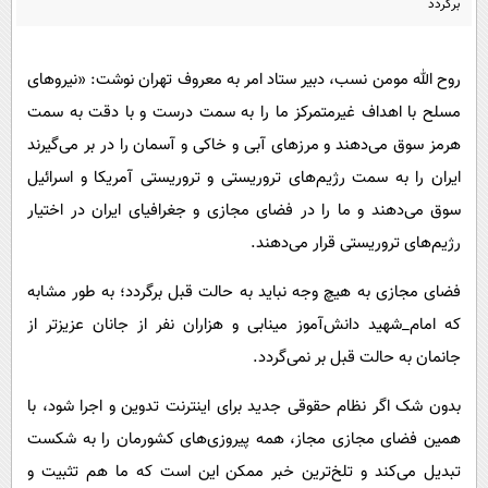
برگردد
پیامک
سرگرمی
روانشناسی
فناوری
روح الله مومن نسب، دبیر ستاد امر به معروف تهران نوشت: «نیروهای
آشپزی
گوناگون
مسلح با اهداف غیرمتمرکز ما را به سمت درست و با دقت به سمت
دانلود
حوادث
هرمز سوق می‌دهند و مرزهای آبی و خاکی و آسمان را در بر می‌گیرند
محیط زیست
ایران را به سمت رژیم‌های تروریستی و تروریستی آمریکا و اسرائیل
سوق می‌دهند و ما را در فضای مجازی و جغرافیای ایران در اختیار
سلامت
رژیم‌های تروریستی قرار می‌دهند.
فرهنگی
فضای مجازی به هیچ وجه نباید به حالت قبل برگردد؛ به طور مشابه
بین الملل
که امام_شهید دانش‌آموز مینابی و هزاران نفر از جانان عزیزتر از
اجتماعی
جانمان به حالت قبل بر نمی‌گردد.
حیات وحش
بدون شک اگر نظام حقوقی جدید برای اینترنت تدوین و اجرا شود، با
سیاست خارجی
همین فضای مجازی مجاز، همه پیروزی‌های کشورمان را به شکست
تبدیل می‌کند و تلخ‌ترین خبر ممکن این است که ما هم تثبیت و