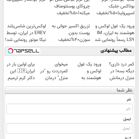
بوتاکس جلبک
چروکای پوستتوصاف
اسپیرولینا50%تخفیف
میکنه!50%تخفیف
ورود یک غول لوکس و
تزریق اکسیر جوانی به
لوکس‌ترین شاسی‌بلند
هوشمند به ایران، IM
پوست بدون
EREV در ایران، توسط
LS9 رسماً رونمایی شد
سوزن40%تخفیف
نیکا موتور رونمایی شد!
مطالب پیشنهادی
کمر درد داری؟
ورود یک غول
میخوای
برای اولین بار در
دیگه بسه! در
لوکس و
کمردردت رو "در
ایران🇮🇷 این
منزل درمانش
هوشمند به
منزل" درمان
دکتر کرم ترمیم
کن
ایران، IM LS9
کنی؟ (◂فیلم +
کننده 23 روزه
نظر شما
(◀پرسش‌نامه)
رسماً رونمایی
◂پرسش‌نامه)
ساخت!
شد
نام
ایمیل
* نظر