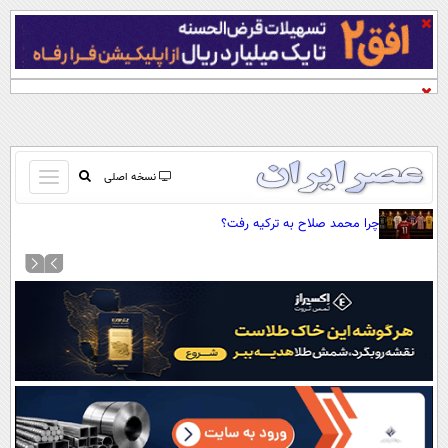
باز
نسخه اصلی
و
صفحه اول
چرا محمد صلاح به ترکیه رفت؟
بسته
تماس با ما
کردن
آرشیو
منو
جستجو
نظرسنجی
آب و هوا
اوقات شرعی
پیوند ها
سواد زندگی