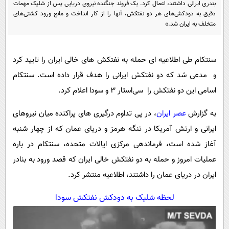
پیامک
بندری ایرانی داشتند، اعمال کرد. یک فروند جنگنده نیروی دریایی پس از شلیک مهمات
سرگرمی
دقیق به دودکش‌های هر دو نفتکش، آنها را از کار انداخت و مانع ورود کشتی‌های
روانشناسی
فناوری
متخلف به ایران شد.»
آشپزی
گوناگون
سنتکام طی اطلاعیه ای حمله به نفتکش های خالی ایران را تایید کرد
دانلود
حوادث
و مدعی شد که دو نفتکش ایرانی را هدف قرار داده است. سنتکام
محیط زیست
اسامی این دو نفتکش را سی‌استار ۳ و سودا اعلام کرد.
سلامت
به گزارش
عصر ایران
، در پی تداوم درگیری های پراکنده میان نیروهای
فرهنگی
ایرانی و ارتش آمریکا در تنگه هرمز و دریای عمان که از چهار شنبه
بین الملل
آغاز شده است، فرماندهی مرکزی ایالات متحده، سنتکام در باره
اجتماعی
عملیات امروز و حمله به دو نفتکش خالی ایران که قصد ورود به بنادر
ایران در دریای عمان را داشتند، اطلاعیه منتشر کرد.
حیات وحش
سیاست خارجی
لحظه شلیک به دودکش نفتکش سودا