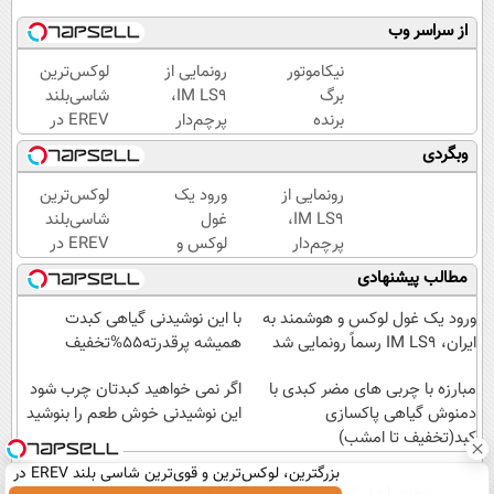
از سراسر وب
نیکاموتور
رونمایی از
لوکس‌ترین
برگ
IM LS9،
شاسی‌بلند
برنده
پرچم‌دار
EREV در
جدیدش
فوق‌لوکس
ایران،
وبگردی
را رو کرد،
EREV
توسط نیکا
IM LS9
وارد بازار
موتور
رونمایی از
ورود یک
لوکس‌ترین
رسماً
ایران شد
رونمایی
IM LS9،
غول
شاسی‌بلند
وارد بازار
شد!
پرچم‌دار
لوکس و
EREV در
ایران شد
فوق‌لوکس
هوشمند
ایران،
مطالب پیشنهادی
EREV
به ایران،
توسط نیکا
وارد بازار
IM LS9
موتور
ورود یک غول لوکس و هوشمند به
با این نوشیدنی گیاهی کبدت
ایران شد
رسماً
رونمایی
ایران، IM LS9 رسماً رونمایی شد
همیشه پرقدرته55%تخفیف
رونمایی
شد!
مبارزه با چربی های مضر کبدی با
شد
اگر نمی خواهید کبدتان چرب شود
دمنوش گیاهی پاکسازی
این نوشیدنی خوش طعم را بنوشید
کبد(تخفیف تا امشب)
بزرگترین، لوکس‌ترین و قوی‌ترین شاسی بلند EREV در
صفحه اول
فیلم
عصر ایران۲
درباره عصرایران
تماس با ما
آرشیو
جستجو