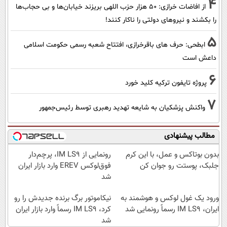
4
از افاضات خرازی: ۵۰ هزار حزب اللهی بریزند خیابان‌ها و بی حجاب‌ها
را بکشند و نیرو‌های دولتی را ناکار کنند!
5
ابطحی: حرف های باقرخرازی، افتتاح شعبه رسمی حکومت اسلامی
داعش است
6
پروژه تایفون ترکیه کلید خورد
7
واکنش پزشکیان به شایعه تهدید رهبری توسط رئیس‌جمهور
مطالب پیشنهادی
بدون بوتاکس و عمل، با این کرم
رونمایی از IM LS9، پرچم‌دار
جلبک، پوستت رو جوان کن
فوق‌لوکس EREV وارد بازار ایران
شد
ورود یک غول لوکس و هوشمند به
نیکاموتور برگ برنده جدیدش را رو
ایران، IM LS9 رسماً رونمایی شد
کرد، IM LS9 رسماً وارد بازار ایران
شد