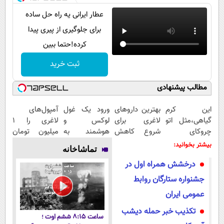
عطار ایرانی یه راه حل ساده
برای جلوگیری از پیری پیدا
کرده!حتما ببین
ثبت خرید
مطالب پیشنهادی
این کرم
بهترین داروهای
ورود یک غول
آمپول‌های
گیاهی،مثل اتو
لاغری برای
لوکس و
لاغری را ۱
چروکای
شروع کاهش
هوشمند به
میلیون تومان
پوستتوصاف
وزن، ارسال از
ایران، IM LS9
ارزان‌تر از
بیشتر بخوانید:
تماشاخانه
میکنه!50%تخفیف
داروخانه های
رسماً رونمایی
همه‌جا بخر!
درخشش همراه اول در
نزدیکت!
شد
جشنواره ستارگان روابط
عمومی ایران
تکذیب خبر حمله دیشب
ساعت ۸:۱۵ ششم اوت ؛