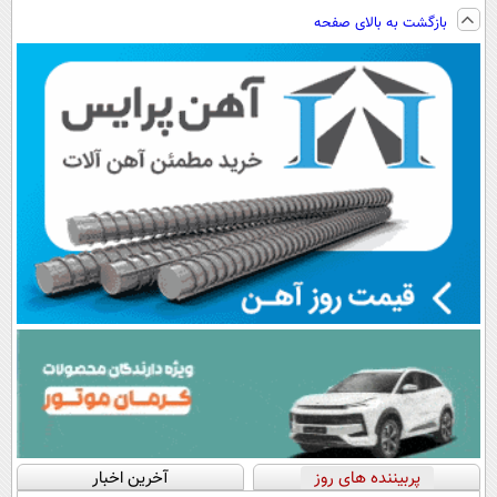
فناوری اروپا،
ارسال از
ویژه
لاغری؛ یک قدم
بازگشت به بالای صفحه
سبک و مقاوم |
داروخانه های
نزدیک‌تر به
پرداخت قسطی
معتبر
شروع کاهش
وزن
پربیننده های روز
آخرین اخبار