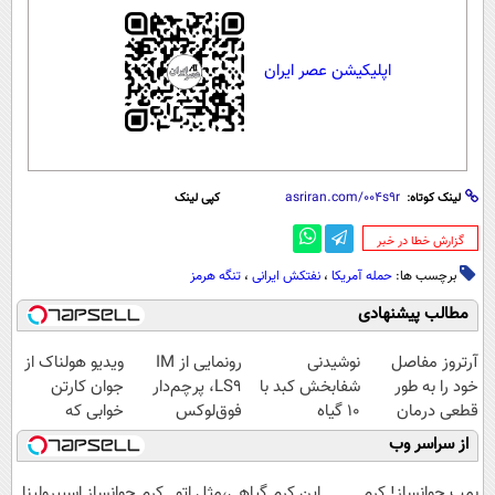
اپلیکیشن عصر ایران
لینک کوتاه:
کپی لینک
‌گزارش خطا در خبر
برچسب ها:
حمله آمریکا
،
نفتکش ایرانی
،
تنگه هرمز
مطالب پیشنهادی
آرتروز مفاصل
نوشیدنی
رونمایی از IM
ویدیو هولناک از
خود را به طور
شفابخش کبد با
LS9، پرچم‌دار
جوان کارتن
قطعی درمان
10 گیاه
فوق‌لوکس
خوابی که
کنید!
موثر(تخفیف تا
EREV وارد بازار
میلیاردر شد.
از سراسر وب
◗پرسش‌نامه◖
امشب)
ایران شد
آموزش رایگان
بمب جوانساز! کرم
این کرم گیاهی،مثل اتو
کرم جوانساز اسپیرولینا