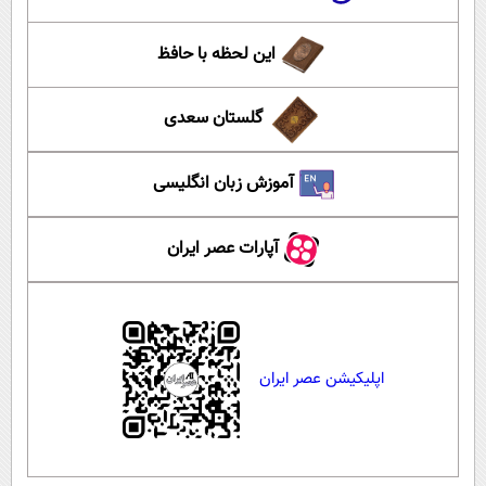
این لحظه با حافظ
گلستان سعدی
آموزش زبان انگلیسی
آپارات عصر ایران
اپلیکیشن عصر ایران