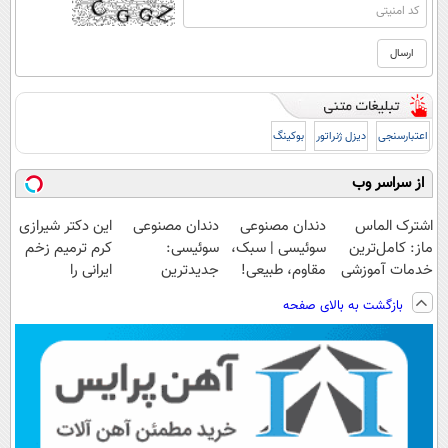
اعتبارسنجی
دیزل ژنراتور
بوکینگ
از سراسر وب
اشترک الماس
دندان مصنوعی
دندان مصنوعی
این دکتر شیرازی
ماز: کامل‌ترین
سوئیسی | سبک،
سوئیسی:
کرم ترمیم زخم
خدمات آموزشی
مقاوم، طبیعی!
جدیدترین
ایرانی را
برای کنکوری‌ها
ویزیت
فناوری اروپا،
ساخت!!!
بازگشت به بالای صفحه
رایگان+پرداخت
سبک و مقاوم |
اقساطی😍
پرداخت قسطی