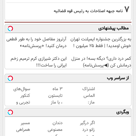
7
نامه جبهه اصلاحات به رئیس قوه قضائیه
مطالب پیشنهادی
به بزرگترین جشنواره ایمپلنت تهران
آرتروز مفاصل خود را به طور قطعی
خوش اومدید! | فقط ۲۵ میلیون !
درمان کنید! ◗پرسش‌نامه◖
کمر درد داری؟ دیگه بسه! در منزل
این دکتر شیرازی کرم ترمیم زخم
درمانش کن (◀پرسش‌نامه)
ایرانی را ساخت!!!
از سراسر وب
اشتراک
3 ماه
سوال‌های
الماس
تابستون
کنکور
ماز:
، با ماز
تجربی و
یادگیری
تو یک
ریاضی در
وبگردی
بدون
ماه
پکیج ماز
محدودیت
جمع
اگر درگیر
دندان
مسیر
تا کنکور
میشه
زانو درد
مصنوعی
همراهی
😍