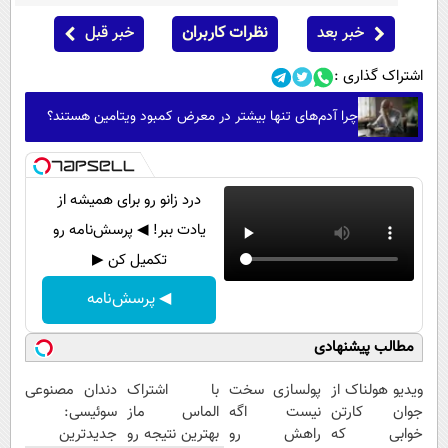
خبر بعد
نظرات کاربران
خبر قبل
اشتراک گذاری :
چرا آدم‌های تنها بیشتر در معرض کمبود ویتامین هستند؟
درد زانو رو برای همیشه از
یادت ببر! ◀ پرسش‌نامه رو
تکمیل کن ▶
◀ پرسش‌نامه
مطالب پیشنهادی
ویدیو هولناک از
پولسازی سخت
با اشتراک
دندان مصنوعی
جوان کارتن
نیست اگه
الماس ماز
سوئیسی:
خوابی که
راهش رو
بهترین نتیجه رو
جدیدترین