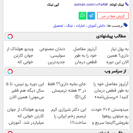
لینک کوتاه:
کپی لینک
‌گزارش خطا در خبر
برچسب ها:
دانش آموزان
،
امارات
،
جنگ
،
تحصیل
مطالب پیشنهادی
به پول نیاز
آرتروز مفاصل
دندان مصنوعی
ویدیو هولناک از
داری؟ همین
خود را به طور
سوئیسی:
جوان کارتن
الان این دوره
قطعی درمان
جدیدترین
خوابی که
رایگان رو شرکت
کنید!
فناوری اروپا،
میلیاردر شد.
از سراسر وب
کن تا دیر نشده!
◗پرسش‌نامه◖
سبک و مقاوم |
آموزش رایگان
پرداخت قسطی
آرتروز مفاصل خود را
جای بخیه داری؟؟ فقط
این دوره رو نبینی، تا 5
به طور قطعی درمان
در 3 هفته ترمیمش
سال دیگه هم فقیر
کنید! ◗پرسش‌نامه◖
کن!😍
می‌مونی! همین الان
ثبت نام کن
میدونستی 207 خودت
این دکتر شیرازی کرم
ویدیو هولناک از جوان
رو میتونی روهوا
ترمیم زخم ایرانی را
کارتن خوابی که
بفروشی؟اینجا سریع و
ساخت!!!
میلیاردر شد. آموزش
راحت بفروش
رایگان