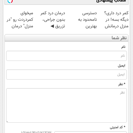
مطالب پیشنهادی
کمر درد داری؟
دسترسی
درمان درد کمر
میخوای
دیگه بسه! در
نامحدود به
بدون جراحی،
کمردردت رو "در
منزل درمانش
بهترین
تزریق ◀
منزل" درمان
کن
آموزش‌ها تا روز
پرسش‌نامه رو پر
کنی؟ (◂فیلم +
نظر شما
(◀پرسش‌نامه)
کنکور
کن ▶
◂پرسش‌نامه)
نام
ایمیل
* نظر
* کد امنیتی