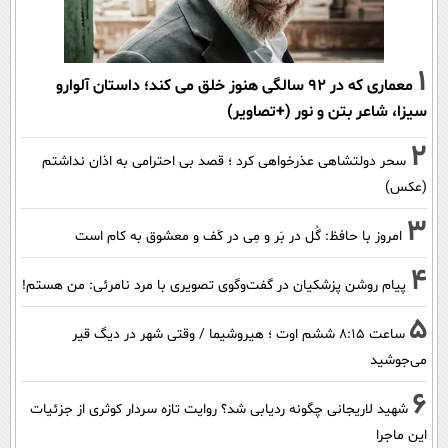
1
معماری که در 92 سالگی هنوز خلق می کند؛ داستان آلوارو
سیزا، شاعر بتن و نور (+تصاویر)
2
سحر دولتشاهی عذرخواهی کرد ؛ قصد بی احترامی به اذان نداشتم
(عکس)
3
امروز با حافظ: گُل در بَر و مِی در کَف و معشوق به کام است
4
پیام روشن پزشکیان در گفت‌و‌گوی تصویری با مرد نامرئی: من هستم!
5
ساعت ۸:۱۵ ششم اوت ؛ هیروشیما / وقتی شهر در دیگ قیر
می‌جوشید
6
شهید لاریجانی چگونه ردیابی شد؟ روایت تازه سردار کوثری از جزئیات
این ماجرا