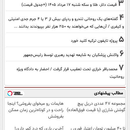
3
قیمت دلار، طلا و سکه شنبه ۱۷ مرداد ۱۴۰۵ (+جدول قیمت)
4
گفته‌های یک روحانی تندرو و ردپای بیش از ۳ یا ۴ جرم جدی امنیتی
و کیفری / آن‌هایی که می‌خواهند به ۲۵۰ هزار نفر بپیوندند بدانند ...
5
پروژه تایفون ترکیه کلید خورد
6
واکنش پزشکیان به شایعه تهدید رهبری توسط رئیس‌جمهور
7
محمدباقر خرازی تحت تعقیب قرار گرفت / احضار به دادگاه ویژه
روحانیت
مطالب پیشنهادی
مجموعه 47 عددی دریل پیچ
هایمات رو میخوای بفروشی؟ اینجا
گوشتی شارژی‌ (با قیمت فوق‌العاده)
راحت و در کوتاه‌ترین زمان ممکن
بفروشش
تا 40 میلیون تومان اعتبار فوری ،
آخرین باری که درد کمر داری!