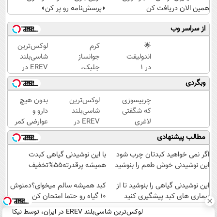
همین الان دریافت کن
◗پرسش‌نامه رو پر کن◖
از سراسر وب
🌟
کرم
لوکس‌ترین
اندولیفت
جوانساز
شاسی‌بلند
در 1
جلبک،
EREV در
جلسه
هدیه
ایران،
وبگردی
💜 راهی
طبیعت به
توسط نیکا
به سوی
شما(خرید
موتور
چربیسوزی
لوکس‌ترین
بدون هیچ
پوستی
با تخفیف
رونمایی
که شگفتی
شاسی‌بلند
دارو و
جوان و
ویژه)
شد!
لاغری
EREV در
عوارضی کمر
بدون
آسان را
ایران،
دردت رو
مطالب پیشنهادی
افتادگی
رقم زد!
توسط نیکا
درمان کن!
موتور
(پرسش‌نامه)
اگر نمی خواهید کبدتان چرب شود
با این نوشیدنی گیاهی کبدت
رونمایی
این نوشیدنی خوش طعم را بنوشید
همیشه پرقدرته55%تخفیف
شد!
این نوشیدنی گیاهی را بنوشید تا از
کبد همیشه سالم میخوای؟دمنوش
بیماری های کبد پیشگیری کنید
10 گیاه رو حتما امتحان کن
لوکس‌ترین شاسی‌بلند EREV در ایران، توسط نیکا