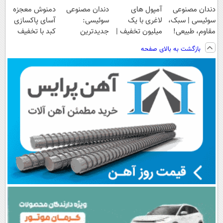
دندان مصنوعی
آمپول های
دندان مصنوعی
دمنوش معجزه
سوئیسی | سبک،
لاغری با یک
سوئیسی:
آسای پاکسازی
مقاوم، طبیعی!
میلیون تخفیف |
جدیدترین
کبد با تخفیف
ویزیت
ارسال از
فناوری اروپا،
ویژه
بازگشت به بالای صفحه
رایگان+پرداخت
داروخانه های
سبک و مقاوم |
اقساطی😍
معتبر
پرداخت قسطی