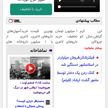
خرید با تخفیف
مطالب پیشنهادی
این کرم
1 میلیون تومان
بهترین قیمت
خریدآمپول‌های
گیاهی،مثل اتو
تخفیف خرید
داروهای لاغری،
لاغری از
چروکای
داروهای لاغری
با ۱ میلیون
داروخانه های
پوستتوصاف
با ارسال از
تخفیف و ارسال
اطرافت، ارسال
بیشتر بخوانید:
تماشاخانه
میکنه!50%تخفیف
داروخانه و پک
از داروخانه‌
فوری همراه با
فیلترشکن‌فروش میلیاردر
یخ!
پک یخ!
در اسلامشهر دستگیر شد
کتک زدن یک دختر توسط
مامور گشت ارشاد (فیلم)
ساعت ۸:۱۵ ششم اوت ؛
هیروشیما / وقتی شهر در دیگ
قیر می‌جوشید
محمدباقر خرازی کیست؟
روحانی جنجالی با ادعاها و