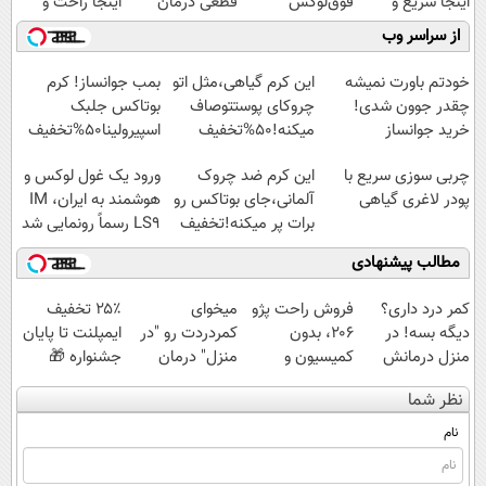
اینجا سریع و
فوق‌لوکس
قطعی درمان
اینجا راحت و
راحت بفروشش
EREV وارد بازار
کنید!
سریع بفروشش
از سراسر وب
✅
ایران شد
◗پرسش‌نامه◖
خودتم باورت نمیشه
این کرم گیاهی،مثل اتو
بمب جوانساز! کرم
چقدر جوون شدی!
چروکای پوستتوصاف
بوتاکس جلبک
خرید جوانساز
میکنه!50%تخفیف
اسپیرولینا50%تخفیف
اسپیرولینا با تخفیف
چربی سوزی سریع با
این کرم ضد چروک
ورود یک غول لوکس و
ویژه
پودر لاغری گیاهی
آلمانی،جای بوتاکس رو
هوشمند به ایران، IM
برات پر میکنه!تخفیف
LS9 رسماً رونمایی شد
تا امشب
مطالب پیشنهادی
کمر درد داری؟
فروش راحت پژو
میخوای
۲۵٪ تخفیف
دیگه بسه! در
۲۰6، بدون
کمردردت رو "در
ایمپلنت تا پایان
منزل درمانش
کمیسیون و
منزل" درمان
جشنواره 🎁
کن
دردسر
کنی؟ (◂فیلم +
نظر شما
(◀پرسش‌نامه)
◂پرسش‌نامه)
نام