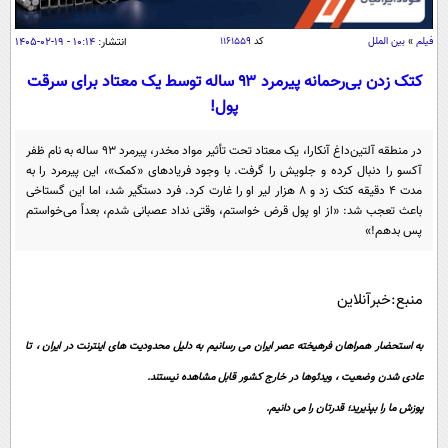
سیاسی
اقتصاد
فیلم
»
بین الملل
کد
۱۱۶۱۵۵۹
انتشار:
۱۰:۱۴ - ۱۹-۰۲-۱۴۰۵
جامعه
اقتصادی
کتک زدن بی‌رحمانه پیرمرد ۹۳ ساله توسط یک معتاد برای سرقت
پول!
ورزشی
اجتماعی
خودرو
بین الملل
حوادث
در منطقه آلتین‌داغ آنکارا، یک معتاد تحت تأثیر مواد مخدر، پیرمرد ۹۳ ساله به نام ظفر
آکسو را دنبال کرده و جلویش را گرفت. با وجود فریاد‌های «کمک»، این پیرمرد را به
فرهنگ و هنر
سیاست خارجی
سلامت
مدت ۴ دقیقه کتک زد و ۸ هزار لیر او را غارت کرد. فرد دستگیر شد، اما این گستاخی
علم و دانش
باعث تعجب شد: «از او پول قرض خواستم، وقتی نداد عصبانی شدم، بعداً می‌خواستم
یک برش دانایی
پس بدهم!»
قرآن
فناوری و It
محیط زیست
گوناگون
علمی
سفر و تفریح
منبع:خبرآنلاین
فیلم
سرگرمی
اخبار کریپتو
عصر ایران 2
اقتصاد
به استحضار همراهان فرهیخته عصر ایران می رسانیم به دلیل محدودیت های اینترنت در ایران ، تا
باشگاه مغز
عادی شدن وضعیت ، ویدئوها در خارج کشور قابل مشاهده نیستند.
آموزش زبان
خواندنی ها و دیدنی ها
ورزش
مجله تصویری سلاح
پوزش ما را بپذیرید؛ قدرتان را می دانیم.
داستان کوتاه
سیاست