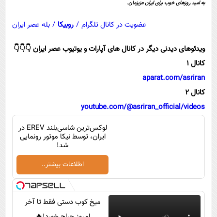
پیامک
به امید روزهای خوب برای ایران عزیزمان.
سرگرمی
روانشناسی
فناوری
عضویت در کانال تلگرام
/
روبیکا
/
بله عصر ایران
آشپزی
گوناگون
ویدئوهای دیدنی دیگر در کانال های آپارات و یوتیوب عصر ایران 👇👇👇
دانلود
حوادث
کانال 1
محیط زیست
aparat.com/asriran
کانال 2
سلامت
youtube.com/@asriran_official/videos
فرهنگی
لوکس‌ترین شاسی‌بلند EREV در
بین الملل
ایران، توسط نیکا موتور رونمایی
شد!
اجتماعی
اطلاعات بیشتر..
حیات وحش
سیاست خارجی
میخ کوب دستی فقط تا آخر
امروز حراج خورد!🔥