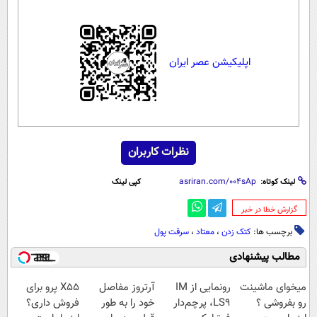
اپلیکیشن عصر ایران
نظرات کاربران
لینک کوتاه:
کپی لینک
‌گزارش خطا در خبر
برچسب ها:
کتک زدن
،
معتاد
،
سرقت پول
مطالب پیشنهادی
میخوای ماشینت
رونمایی از IM
آرتروز مفاصل
X55 پرو برای
رو بفروشی ؟
LS9، پرچم‌دار
خود را به طور
فروش داری؟