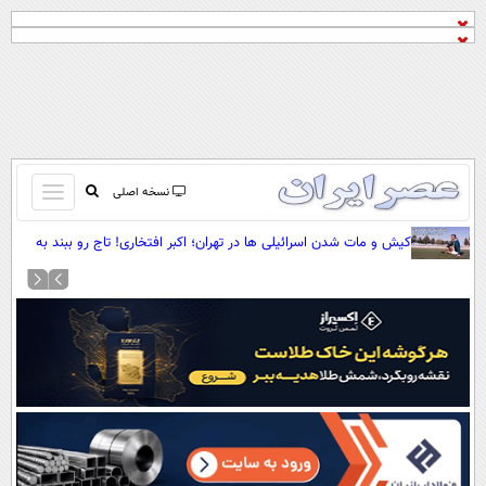
باز
نسخه اصلی
و
صفحه اول
کیش و مات شدن اسرائیلی ها در تهران؛ اکبر افتخاری! تاج رو ببند به
بسته
گاری (+صدا)
تماس با ما
کردن
آرشیو
منو
جستجو
نظرسنجی
آب و هوا
اوقات شرعی
پیوند ها
سواد زندگی