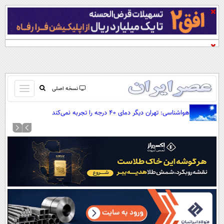
باز
نسخه اصلی
و
صفحه اول
هواشناسی: تهران دیگر دمای ۴۰ درجه را تجربه نمی‌کند
بسته
تماس با ما
کردن
آرشیو
منو
جستجو
نظرسنجی
آب و هوا
اوقات شرعی
پیوند ها
سواد زندگی