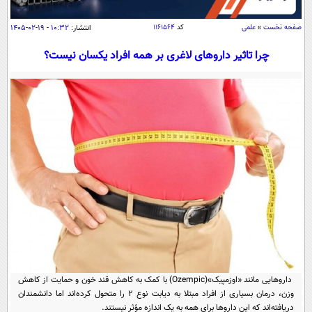
سیاسی
اقتصاد
صفحه نخست
»
علمی
کد
۱۱۶۱۵۶۴
انتشار:
۱۰:۳۲ - ۱۹-۰۲-۱۴۰۵
جامعه
اقتصادی
چرا تاثیر داروهای لاغری بر همه افراد یکسان نیست؟
ورزشی
اجتماعی
خودرو
بین الملل
حوادث
فرهنگ و هنر
سیاست خارجی
سلامت
علم و دانش
یک برش دانایی
قرآن
فناوری و It
محیط زیست
گوناگون
علمی
سفر و تفریح
فیلم
سرگرمی
اخبار کریپتو
عصر ایران 2
اقتصاد
باشگاه مغز
آموزش زبان
خواندنی ها و دیدنی ها
ورزش
مجله تصویری سلاح
داروهایی مانند «اوزمپیک»(Ozempic) با کمک به کاهش قند خون و حمایت از کاهش
داستان کوتاه
سیاست
وزن، درمان بسیاری از افراد مبتلا به دیابت نوع ۲ را متحول کرده‌اند اما دانشمندان
دریافته‌اند که این داروها برای همه به یک اندازه مؤثر نیستند.