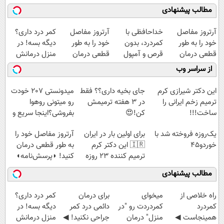
مطالب پیشنهادی
آرتروز مفاصل
خداحافظی با
آرتروز مفاصل
کمر درد داری؟
خود را به طور
کمردرد، بدون
خود را به طور
دیگه بسه! در
قطعی درمان
قرص و آمپول
قطعی درمان
منزل درمانش
کنید!
کنید!
کن
از سراسر وب
◗پرسش‌نامه◖
◂پرسش‌نامه▸
(◀پرسش‌نامه)
این دکتر شیرازی کرم
جای بخیه داری؟؟ فقط
میدونستی 207 خودت
ترمیم زخم ایرانی را
در 3 هفته ترمیمش
رو میتونی روهوا
ساخت!!!
کن!😍
بفروشی؟اینجا سریع و
راحت بفروش
یک‌روزه فروخته شد با
برای اولین بار در ایران
آرتروز مفاصل خود را
خوردو45
🇮🇷 این دکتر کرم
به طور قطعی درمان
ترمیم کننده 23 روزه
کنید! ◗پرسش‌نامه◖
ساخت!
مطالب پیشنهادی
‌راه خلاصی از
میخوای
برای درمان
کمر درد داری؟
کمردرد
کمردردت رو "در
دائمی درد کمر
دیگه بسه! در
همینجاست ◀
منزل" درمان
جراحی نکنید! ◀
منزل درمانش