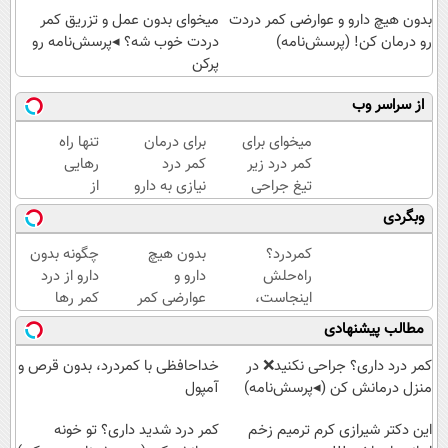
بدون هیچ دارو و عوارضی کمر دردت
میخوای بدون عمل و تزریق کمر
رو درمان کن! (پرسش‌نامه)
دردت خوب شه؟ ◂پرسش‌نامه رو
پرکن
از سراسر وب
میخوای برای
برای درمان
تنها راه
کمر درد زیر
کمر درد
رهایی
تیغ جراحی
نیازی به دارو
از
بری؟!
نیست!
کمردرد
وبگردی
◗پرسش‌نامه
(◂پرسش‌نامه
– بدون
رو پر کن◖
رو پر کن)
دارو،
کمردرد؟
بدون هیچ
چگونه بدون
بدون
راه‌حلش
دارو و
دارو از درد
جراحی!
اینجاست،
عوارضی کمر
کمر رها
«فرم
نه توی
دردت رو
شوید؟
مطالب پیشنهادی
پر کن»
داروخونه
درمان کن!
(◂پرسش‌نامه
(پرسش‌نامه)
رو پرکن)
کمر درد داری؟ جراحی نکنید❌ در
خداحافظی با کمردرد، بدون قرص و
منزل درمانش کن (◂پرسش‌نامه)
آمپول
این دکتر شیرازی کرم ترمیم زخم
کمر درد شدید داری؟ تو خونه