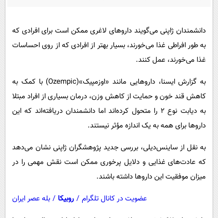
پیامک
سرگرمی
روانشناسی
فناوری
دانشمندان ژاپنی می‌گویند داروهای لاغری ممکن است برای افرادی که
آشپزی
گوناگون
به طور افراطی غذا می‌خورند، بسیار بهتر از افرادی که از روی احساسات
دانلود
حوادث
غذا می‌خورند، عمل کنند.
محیط زیست
به گزارش ایسنا، داروهایی مانند «اوزمپیک»(Ozempic) با کمک به
سلامت
کاهش قند خون و حمایت از کاهش وزن، درمان بسیاری از افراد مبتلا
به دیابت نوع ۲ را متحول کرده‌اند اما دانشمندان دریافته‌اند که این
فرهنگی
داروها برای همه به یک اندازه مؤثر نیستند.
بین الملل
به نقل از ساینس‌دیلی، بررسی جدید پژوهشگران ژاپنی نشان می‌دهد
اجتماعی
که عادت‌های غذایی و دلایل پرخوری ممکن است نقش مهمی را در
حیات وحش
میزان موفقیت این داروها داشته باشند.
سیاست خارجی
عضویت در کانال تلگرام
/
روبیکا
/
بله عصر ایران