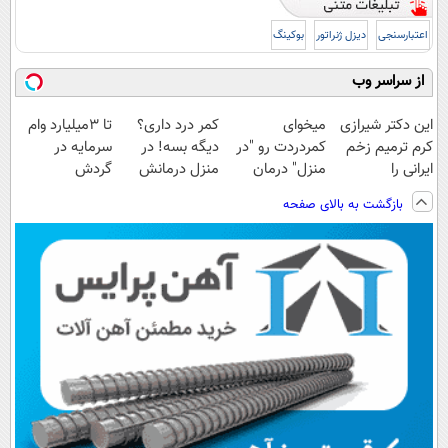
اعتبارسنجی
دیزل ژنراتور
بوکینگ
از سراسر وب
این دکتر شیرازی
میخوای
کمر درد داری؟
تا 3میلیارد وام
کرم ترمیم زخم
کمردردت رو "در
دیگه بسه! در
سرمایه در
ایرانی را
منزل" درمان
منزل درمانش
گردش
ساخت!!!
کنی؟ (◂فیلم +
کن
فروشندگان =>
بازگشت به بالای صفحه
◂پرسش‌نامه)
(◀پرسش‌نامه)
فروشگاهت رو
ثبت کن