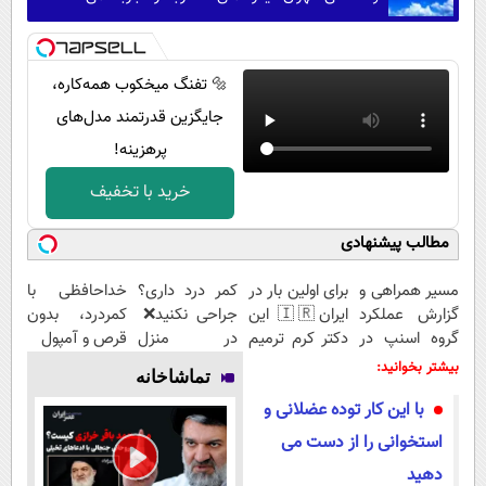
🔩 تفنگ میخکوب همه‌کاره،
جایگزین قدرتمند مدل‌های
پرهزینه!
خرید با تخفیف
مطالب پیشنهادی
مسیر همراهی و
برای اولین بار در
کمر درد داری؟
خداحافظی با
گزارش عملکرد
ایران🇮🇷 این
جراحی نکنید❌
کمردرد، بدون
گروه اسنپ در
دکتر کرم ترمیم
در منزل
قرص و آمپول
۱۴۰۴
کننده 23 روزه
درمانش کن
بیشتر بخوانید:
تماشاخانه
ساخت!
(◂پرسش‌نامه)
با این کار توده عضلانی و
استخوانی را از دست می‌
دهید