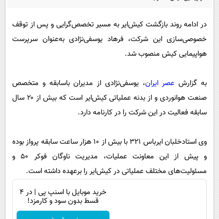
پیامک
سرگرمی
روانشناسی
فناوری
در ادامه روند بازگشت کیش‌ایر به مسیر تخصص‌گرایی و پس از توقف
خصوصی‌سازی این شرکت، فرهاد یوسفی‌نژادی به‌عنوان سرپرست
آشپزی
گوناگون
هواپیمایی کیش منصوب شد.
دانلود
حوادث
محیط زیست
به گزارش
عصر ایران
، یوسفی‌نژادی از مدیران باسابقه و متخصص
سلامت
صنعت هوانوردی و از بدنه عملیاتی کیش‌ایر است که بیش از ۲۰ سال
سابقه فعالیت در این شرکت را در کارنامه دارد.
فرهنگی
بین الملل
وی استادخلبان ایرباس ۳۲۱ با بیش از ۱۰ هزار ساعت سابقه پرواز بوده
اجتماعی
و پیش از این معاونت عملیات، مدیریت ناوگان فوکر ۵۰ و
حیات وحش
مسئولیت‌های مختلف عملیاتی در کیش‌ایر را برعهده داشته است.
سیاست خارجی
خرید موبایل با اسنپ پی | در ۴
قسط بدون سود و کارمزد!