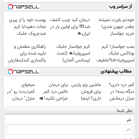
رایگان درآمد
موثر(تخفیف تا
مجانیه😉
کنید!
از سراسر وب
میلیاردی)
امشب)
◗پرسش‌نامه◖
خودتم باورت نمیشه
درمان کبد چرب کشف
پوست خود را از پیری
چقدر جوون شدی!
شد❗❗❗ برای اولین بار در
نجات دهید!با کرم
خرید جوانساز
ایران🔥
ضدچروک جلبک
اسپیرولینا با تخفیف
(100%گیاهی+تخفیف)
بمب جوانساز! کرم
کرم جوانساز جلبک
راهکاری مطمئن و
ویژه
بوتاکس جلبک
اسپیرولینا🔥 (تحت
تایید شده برای
اسپیرولینا50%تخفیف
لیسانس آلمان)
پاکسازی کبد(سفارش
با تخفیف)
مطالب پیشنهادی
کمر درد داری؟
ماشین پژو پارس
برای درمان
میخوای
دیگه بسه! در
برای فروش
دائمی درد کمر
کمردردت رو "در
منزل درمانش
داری؟ اینجا
جراحی نکنید! ◀
منزل" درمان
کن
سریع بفروشش
پرسش‌نامه رو پر
کنی؟ (◂فیلم +
نظر شما
(◀پرسش‌نامه)
کن ▶
◂پرسش‌نامه)
نام