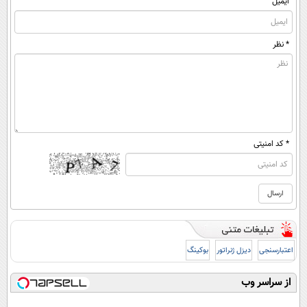
ایمیل
* نظر
* کد امنیتی
اعتبارسنجی
دیزل ژنراتور
بوکینگ
از سراسر وب