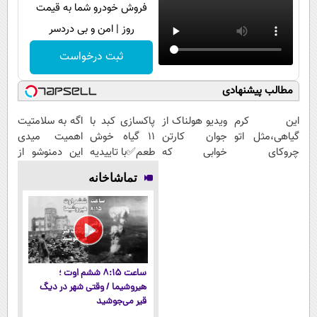
فروش خودرو شما به قیمت
روز | امن و بی دردسر
ثبت درخواست
مطالب پیشنهادی
این کرم
ویدیو هولناک از
پاکسازی کبد با
اگه به سلامتیت
گیاهی،مثل اتو
جوان کارتن
11 گیاه خوش
اهمیت میدی
چروکای
خوابی که
طعم✅با تاییدیه
این دمنوشو از
پوستتوصاف
میلیاردر شد.
وزارت بهداشت
دست نده
تماشاخانه
میکنه!50%تخفیف
آموزش رایگان
ساعت ۸:۱۵ ششم اوت ؛
هیروشیما / وقتی شهر در دیگ
قیر می‌جوشید