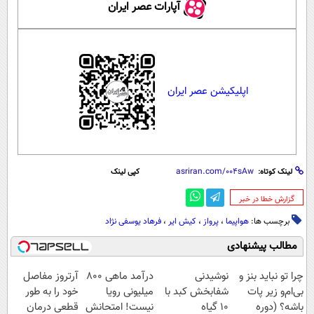
آپارات عصر ایران
اپلیکیشن عصر ایران
لینک کوتاه:
کپی لینک
‌گزارش خطا در خبر
برچسب ها:
هواپیما
،
پرواز
،
کیش ایر
،
فرهاد یوسفی نژاد
مطالب پیشنهادی
چرا تو نباید بنز و
نوشیدنی
درآمد ماهی 800
آرتروز مفاصل
بی‌ام‌و زیر پات
شفابخش کبد با
میلیونی رویا
خود را به طور
باشه؟ (دوره
10 گیاه
نیست! امتحانش
قطعی درمان