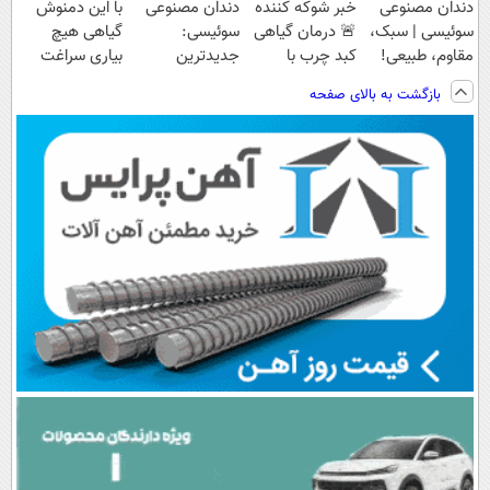
دندان مصنوعی
خبر شوکه کننده
دندان مصنوعی
با این دمنوش
سوئیسی | سبک،
🚨 درمان گیاهی
سوئیسی:
گیاهی هیچ
مقاوم، طبیعی!
کبد چرب با
جدیدترین
بیاری سراغت
ویزیت
55%تخفیف🔥
فناوری اروپا،
نمیاد
بازگشت به بالای صفحه
رایگان+پرداخت
سبک و مقاوم |
اقساطی😍
پرداخت قسطی