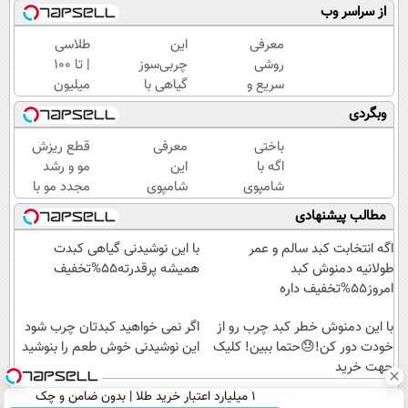
از سراسر وب
معرفی
این
طلاسی
روشی
چربی‌سوز
| تا 100
سریع و
گیاهی با
میلیون
آسان
تمام
وام
وبگردی
جهت
قدرت
آنی
کاهش
شکمتو
خرید
باختی
معرفی
قطع ریزش
وزن
آب
طلا💰
اگه با
این
مو و رشد
اصولی با
میکنه❗ با
ثبت
شامپوی
شامپوی
مجدد مو با
تایید
تخفیف
نام
جلبک
ضدریزش
شامپو جلبک
مطالب پیشنهادی
بهداشت
ویژه🔥
کن!
موهاتو
موی
آلمانی+پک
پرپشت
گیاهی در
روتین
اگه انتخابت کبد سالم و عمر
با این نوشیدنی گیاهی کبدت
و خوش
صدا
پوستی(هدیه)
طولانیه دمنوش کبد
همیشه پرقدرته55%تخفیف
حالت
وسیما
امروز55%تخفیف داره
نکنی
با این دمنوش خطر کبد چرب رو از
اگر نمی خواهید کبدتان چرب شود
خودت دور کن!😓حتما ببین! کلیک
این نوشیدنی خوش طعم را بنوشید
جهت خرید
۱ میلیارد اعتبار خرید طلا | بدون ضامن و چک