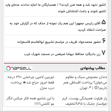
کشور نابود شد و همه ضرر کردند؟ / همسایگان ما اجازه ندادند عده‌ای وارد
کشور شوند و باعث اغتشاش شوند
5
آقای رئیس جمهور! این هم یک نمونه از حذف که در گزارش خود به
صراحت انتقاد کردید
6
حضور محمدجواد ظریف در مراسم تشییع ابوالقاسم قاسم‌زاده
7
زنِ بادیگارد محافظ نیوشا ضیغمی در مسجد شهرک غرب
مطالب پیشنهادی
دندان مصنوعی سبک و مقاوم
دوربین لامپی چرخشی 360 درجه
می‌خوای؟ پرداخت اقساطی هم
فقط امروز حراج شد🔥 پرداخت
داریم!😍 | 📍تهران
درب منزل
راز طراوت همیشگی پوست، کرم
با این شامپو همه فکر میکنن انگار
جوانساز جلبک با 45%تخفیف
مو کاشتی!!!!!