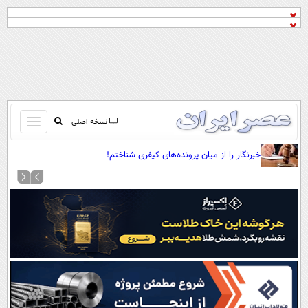
باز
نسخه اصلی
و
صفحه اول
خبرنگار را از میان پرونده‌های کیفری شناختم!
بسته
تماس با ما
کردن
آرشیو
منو
جستجو
نظرسنجی
آب و هوا
اوقات شرعی
پیوند ها
سواد زندگی