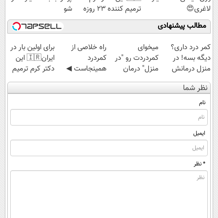
لاغری😍
ترمیم کننده 23 روزه
شو
ساخت!
مطالب پیشنهادی
کمر درد داری؟
میخوای
‌راه خلاصی از
برای اولین بار در
دیگه بسه! در
کمردردت رو "در
کمردرد
ایران🇮🇷 این
منزل درمانش
منزل" درمان
همینجاست ◀
دکتر کرم ترمیم
کن
کنی؟ (◂فیلم +
فقط کافیه فرم
کننده 23 روزه
نظر شما
(◀پرسش‌نامه)
◂پرسش‌نامه)
رو پر کنی!
ساخت!
نام
ایمیل
* نظر