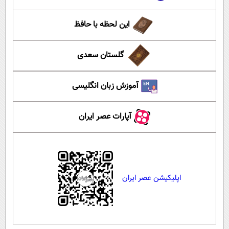
این لحظه با حافظ
گلستان سعدی
آموزش زبان انگلیسی
آپارات عصر ایران
اپلیکیشن عصر ایران