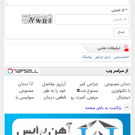
* کد امنیتی
اعتبارسنجی
دیزل ژنراتور
بوکینگ
از سراسر وب
دندان مصنوعی
جراحی کمر
آرتروز مفاصل
🦷 دندان
با تکنولوژی
ممنوع شد⛔
خود را به طور
مصنوعی
دیجیتال
میتونی کمرت رو
قطعی درمان
سوئیسی با
سوئیسی🇨🇭
در منزل درمان
کنید!
تکنولوژی
بازگشت به بالای صفحه
کنی! 👈🏻
◂پرسش‌نامه▸
دیجیتال |
پرسش‌نامه
پرداخت در 4
قسط |📍 تهران