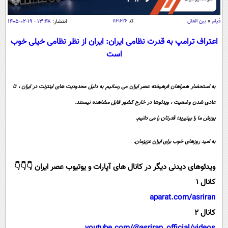
سیاسی
اقتصاد
فیلم
»
بین الملل
کد
۱۱۶۱۶۲۶
انتشار:
۱۳:۴۸ - ۱۹-۰۲-۱۴۰۵
جامعه
اقتصادی
اعتراف ترامپ به قدرت نظامی ایران: ایران از نظر نظامی خیلی خوب
است
ورزشی
اجتماعی
خودرو
بین الملل
حوادث
به استحضار همراهان فرهیخته عصر ایران می رسانیم به دلیل محدودیت های اینترنت در ایران ، تا
فرهنگ و هنر
سیاست خارجی
سلامت
عادی شدن وضعیت ، ویدئوها در خارج کشور قابل مشاهده نیستند.
علم و دانش
یک برش دانایی
پوزش ما را بپذیرید؛ قدرتان را می دانیم.
قرآن
فناوری و It
محیط زیست
گوناگون
به امید روزهای خوب برای ایران عزیزمان.
علمی
سفر و تفریح
فیلم
سرگرمی
اخبار کریپتو
ویدئوهای دیدنی دیگر در کانال های آپارات و یوتیوب عصر ایران 👇👇👇
عصر ایران 2
اقتصاد
باشگاه مغز
کانال 1
آموزش زبان
خواندنی ها و دیدنی ها
ورزش
aparat.com/asriran
مجله تصویری سلاح
کانال 2
داستان کوتاه
سیاست