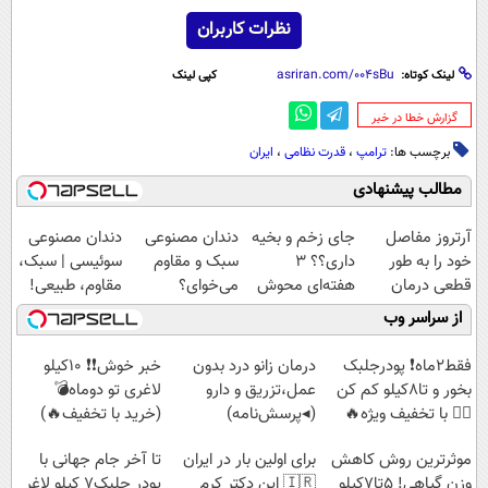
نظرات کاربران
لینک کوتاه:
کپی لینک
‌گزارش خطا در خبر
برچسب ها:
ترامپ
،
قدرت نظامی
،
ایران
مطالب پیشنهادی
Image failed to
load
آرتروز مفاصل
جای زخم و بخیه
دندان مصنوعی
دندان مصنوعی
خود را به طور
داری؟؟ 3
سبک و مقاوم
سوئیسی | سبک،
قطعی درمان
هفته‌ای محوش
می‌خوای؟
مقاوم، طبیعی!
کنید!
کن!
پرداخت اقساطی
ویزیت
از سراسر وب
◗پرسش‌نامه◖
هم داریم!😍 |
رایگان+پرداخت
📍تهران
اقساطی😍
فقط2ماه❗ پودرجلبک
درمان زانو درد بدون
خبر خوش❗❗ 10کیلو
بخور و تا8کیلو کم کن
عمل،تزریق و دارو
لاغری تو دوماه💣
👌🏻 با تخفیف ویژه🔥
(◂پرسش‌نامه)
(خرید با تخفیف🔥)
موثرترین روش کاهش
برای اولین بار در ایران
تا آخر جام جهانی با
وزن گیاهی! 5تا۷کیلو
🇮🇷 این دکتر کرم
پودر جلبک7 کیلو لاغر