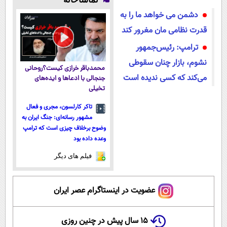
سبک و مقاوم |
کنید!
جام جهانی)
دشمن می خواهد ما را به
پرداخت قسطی
قدرت نظامی مان مغرور کند
ترامپ: رئیس‌جمهور
نشوم، بازار چنان سقوطی
محمدباقر خرازی کیست؟روحانی
می‌کند که کسی ندیده است
جنجالی با ادعاها و ایده‌های
تخیلی
تاکر کارلسون، مجری و فعال
مشهور رسانه‌ای: جنگ ایران به
وضوح برخلاف چیزی است که ترامپ
وعده داده بود
فیلم های دیگر
عضویت در اینستاگرام عصر ایران
۱۵ سال پیش در چنین روزی