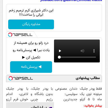
youtube.com/@asriran_official/videos
پیامک
سرگرمی
این دکتر شیرازی کرم ترمیم زخم
روانشناسی
فناوری
ایرانی را ساخت!!!
آشپزی
گوناگون
مشاوره رایگان
دانلود
حوادث
محیط زیست
درد زانو رو برای همیشه از
سلامت
یادت ببر! ◀ پرسش‌نامه رو
فرهنگی
تکمیل کن ▶
بین الملل
◀ پرسش‌نامه
اجتماعی
مطالب پیشنهادی
حیات وحش
فقط پودر جلبک
دندان مصنوعی
با پودر جلبک،
با پودر جلبک
سیاست خارجی
میتونه توی یک
سوئیسی:
بدون باشگاه و
لاغری، اندام
ماه تا 5 کیلو
جدیدترین
رژیم چربی
خوش فرم آرزو
لاغرت کنه!
فناوری اروپا،
هایتان را آب
نیست!(تخفیف
بیشتر بخوانید:
تماشاخانه