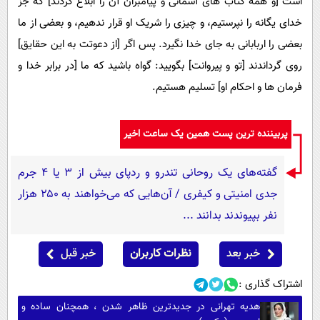
است [و همه کتاب های آسمانی و پیامبران آن را ابلاغ کردند] که جز
خدای یگانه را نپرستیم، و چیزی را شریک او قرار ندهیم، و بعضی از ما
بعضی را اربابانی به جای خدا نگیرد. پس اگر [از دعوتت به این حقایق]
روی گرداندند [تو و پیروانت] بگویید: گواه باشید که ما [در برابر خدا و
فرمان ها و احکام او] تسلیم هستیم.
پربیننده ترین پست همین یک ساعت اخیر
گفته‌های یک روحانی تندرو و ردپای بیش از ۳ یا ۴ جرم
جدی امنیتی و کیفری / آن‌هایی که می‌خواهند به ۲۵۰ هزار
نفر بپیوندند بدانند ...
خبر بعد
نظرات کاربران
خبر قبل
اشتراک گذاری :
هدیه تهرانی در جدیدترین ظاهر شدن ، همچنان ساده و