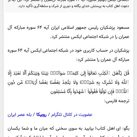
اجتماعی ایکس (توئیتر سابق)، آیه ۶۴ سوره مبارکه آل‌عمران را منتشر کرد. این آیه بر
پیامک
سرگرمی
دعوت اهل کتاب به پرستش خدای یگانه و دوری از شرک و سلطه‌گری تأکید دارد.
روانشناسی
فناوری
آشپزی
گوناگون
مسعود پزشکیان رئیس جمهور اسلامی ایران آیه ۶۴ سوره مبارکه آل
عمران را در شبکه اجتماعی ایکس منتشر کرد.
دانلود
حوادث
محیط زیست
پزشکیان در حساب کاربری خود در شبکه اجتماعی ایکس آیه ۶۴ سوره
مبارکه آل عمران را منتشر کرد:
سلامت
فرهنگی
‏قُلْ یَـٰٓأَهْلَ ٱلْکِتَٰبِ تَعَالَوْاْ إِلَیٰ کَلِمَةࣲ سَوَآءِۭ بَیْنَنَا وَبَیْنَکُمْ أَلَّا نَعْبُدَ إِلَّا
ٱللَّهَ وَلَا نُشْرِکَ بِهِ شَیْـࣰٔا وَلَا یَتَّخِذَ بَعْضُنَا بَعْضًا أَرْبَابࣰا مِّن دُونِ
بین الملل
ٱللَّهِۚ فَإِن تَوَلَّوْاْ فَقُولُواْ ٱشْهَدُواْ بِأَنَّا مُسْلِمُون
اجتماعی
ترجمه فارسی:
حیات وحش
عضویت در کانال تلگرام
/
روبیکا
/
بله عصر ایران
سیاست خارجی
بگو: ای اهل کتاب! بیایید به سوی سخنی که میان ما و شما یکسان