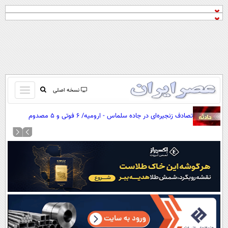
باز
نسخه اصلی
و
صفحه اول
تصادف زنجیره‌ای در جاده سلماس - ارومیه/ ۶ فوتی و ۵ مصدوم
بسته
تماس با ما
کردن
آرشیو
منو
جستجو
نظرسنجی
آب و هوا
اوقات شرعی
پیوند ها
سواد زندگی