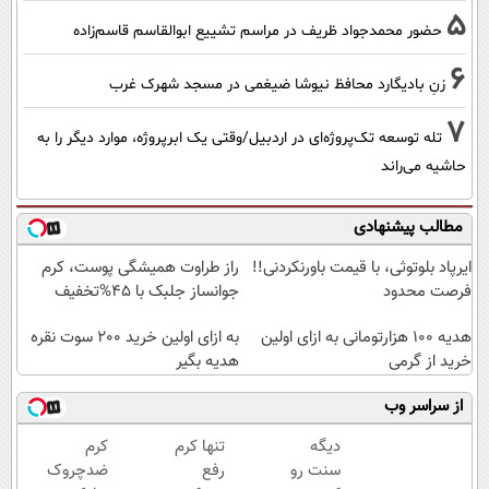
5
حضور محمدجواد ظریف در مراسم تشییع ابوالقاسم قاسم‌زاده
6
زنِ بادیگارد محافظ نیوشا ضیغمی در مسجد شهرک غرب
7
تله توسعه تک‌پروژه‌ای در اردبیل/وقتی یک ابرپروژه، موارد دیگر را به
حاشیه می‌راند
مطالب پیشنهادی
ایرپاد بلوتوثی، با قیمت باورنکردنی!!
راز طراوت همیشگی پوست، کرم
فرصت محدود
جوانساز جلبک با 45%تخفیف
هدیه 100 هزارتومانی به ازای اولین
به ازای اولین خرید 200 سوت نقره
خرید از گرمی
هدیه بگیر
از سراسر وب
دیگه
تنها کرم
کرم
سنت رو
رفع
ضدچروک