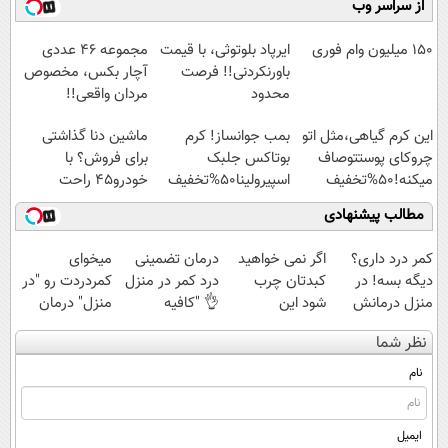
از سراسر وب
آموزش رایگان
امشب)
میلیاردی)
◗پرسش‌نامه◖
150 میلیون وام فوری
ایرپاد بلوتوثی، با قیمت
مجموعه ۴۶ عددی
باورنکردنی!! فرصت
آچار بکس، مخصوص
محدود
مردان واقعی!!
(مشاهده قیمت
این کرم گیاهی،مثل اتو
بمب جوانساز! کرم
ماشین دنا گذاشتی
فوق‌العاده)
چروکای پوستتوصاف
بوتاکس جلبک
برای فروش؟ با
میکنه!50%تخفیف
اسپیرولینا50%تخفیف
خودرو45 راحت
بفروش
مطالب پیشنهادی
کمر درد داری؟
اگر نمی خواهید
درمان تضمینی
میخوای
دیگه بسه! در
کبدتان چرب
درد کمر در منزل
کمردردت رو "در
منزل درمانش
شود این
👌 "کافیه
منزل" درمان
کن
نوشیدنی خوش
پرسش‌نامه رو پر
کنی؟ (◂فیلم +
نظر شما
(◀پرسش‌نامه)
طعم را بنوشید
کنی"
◂پرسش‌نامه)
نام
ایمیل