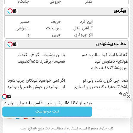
کمتر
چروکی
جلبک،
حدس
که
جوانسازی
وبگردی
میزنن😉
مجوز
طبیعی
کرم
رسمی
پوست
این کرم
حریف
مسیر
ضدچروک
وزارت
شما40%تخفیف
گیاهی،مثل
سرسخت
همراهی
گیاهی👈🏻
بهداشت
اتو چروکای
چربی
و
45%تخفیف
دارد
پوستتوصاف
های
گزارش
مطالب پیشنهادی
میکنه!50%تخفیف
شکم و
عملکرد
پهلو با
گروه
اگه انتخابت کبد سالم و عمر
با این نوشیدنی گیاهی کبدت
تخفیف
اسنپ
طولانیه دمنوش کبد
همیشه پرقدرته55%تخفیف
ویژه ی
در
امروز55%تخفیف داره
جام
۱۴۰۴
همه چی گرون شده ولی تو
جهانی
اگر نمی خواهید کبدتان چرب شود
با55%تخفیف کبدت رو پاکسازی
این نوشیدنی خوش طعم را بنوشید
کن🔥
بازدید از IM LS7 لوکس ترین شاسی بلند برقی ایران در
صفحه اول
فیلم
عصر ایران۲
درباره عصرایران
تماس با ما
آرشیو
جستجو
باشگاه انقلاب
ثبت درخواست
پیوندها
نظرسنجی
آب و هوا
اوقات شرعی
سواد زندگی
كليه حقوق محفوظ است، استفاده از مطالب با ذكر منبع بلامانع است.