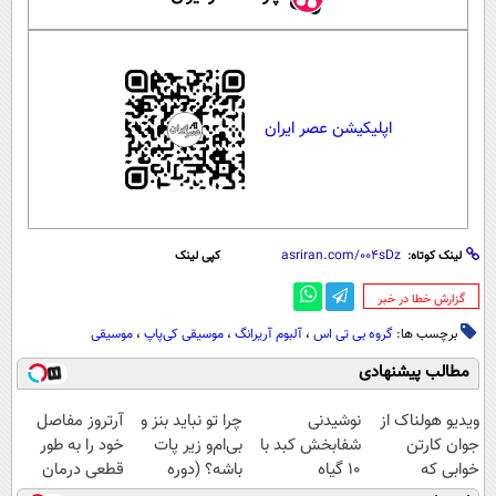
اپلیکیشن عصر ایران
لینک کوتاه:
کپی لینک
‌گزارش خطا در خبر
برچسب ها:
گروه بی تی اس
،
آلبوم آریرانگ
،
موسیقی کی‌پاپ
،
موسیقی
مطالب پیشنهادی
ویدیو هولناک از
نوشیدنی
چرا تو نباید بنز و
آرتروز مفاصل
جوان کارتن
شفابخش کبد با
بی‌ام‌و زیر پات
خود را به طور
خوابی که
10 گیاه
باشه؟ (دوره
قطعی درمان
میلیاردر شد.
موثر(تخفیف تا
رایگان درآمد
کنید!