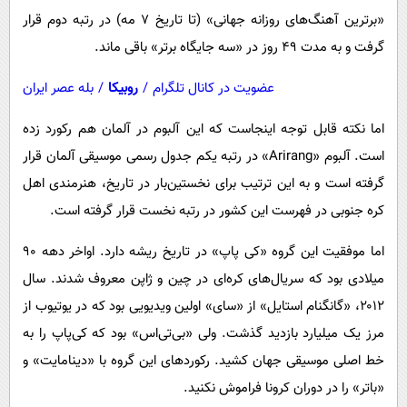
«برترین آهنگ‌های روزانه جهانی» (تا تاریخ ۷ مه) در رتبه دوم قرار
گرفت و به مدت ۴۹ روز در «سه جایگاه برتر» باقی ماند.
عضویت در کانال تلگرام
/
روبیکا
/
بله عصر ایران
اما نکته قابل توجه اینجاست که این آلبوم در آلمان هم رکورد زده
است. آلبوم «Arirang» در رتبه یکم جدول رسمی موسیقی آلمان قرار
گرفته است و به این ترتیب برای نخستین‌بار در تاریخ، هنرمندی اهل
کره جنوبی در فهرست این کشور در رتبه نخست قرار گرفته است.
اما موفقیت این گروه «کی پاپ» در تاریخ ریشه دارد. اواخر دهه ۹۰
میلادی بود که سریال‌های کره‌ای در چین و ژاپن معروف شدند. سال
۲۰۱۲، «گانگنام استایل» از «سای» اولین ویدیویی بود که در یوتیوب از
مرز یک میلیارد بازدید گذشت. ولی «بی‌تی‌اس» بود که کی‌پاپ را به
خط اصلی موسیقی جهان کشید. رکوردهای این گروه با «دینامایت» و
«باتر» را در دوران کرونا فراموش نکنید.