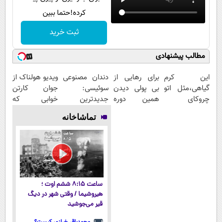
کرده!حتما ببین
ثبت خرید
مطالب پیشنهادی
این کرم
برای رهایی از
دندان مصنوعی
ویدیو هولناک از
گیاهی،مثل اتو
بی پولی دیدن
سوئیسی:
جوان کارتن
چروکای
همین دوره
جدیدترین
خوابی که
پوستتوصاف
رایگان کافیه!
فناوری اروپا،
میلیاردر شد.
تماشاخانه
میکنه!50%تخفیف
(شمارتو وارد
سبک و مقاوم |
آموزش رایگان
کن)
پرداخت قسطی
ساعت ۸:۱۵ ششم اوت ؛
هیروشیما / وقتی شهر در دیگ
قیر می‌جوشید
محمدباقر خرازی کیست؟