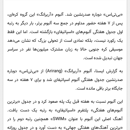
پیامک
سرگرمی
روانشناسی
فناوری
«بی‌تی‌اس» دوباره صدرنشین شد. آلبوم «آریرانگ» این گروه کره‌ای،
پس از ۷ هفته حضور مداوم در جمع سه آلبوم برتر، بار دیگر به رتبه
آشپزی
گوناگون
اول جدول هفتگی آلبوم‌های «اسپاتیفای» بازگشته است. اما این فقط
دانلود
حوادث
یک رکورد نیست، بلکه نمادی است از تحولی بزرگ که نشان می‌دهد
محیط زیست
موسیقی کره جنوبی حالا به زبان مشترک میلیون‌ها نفر در سراسر
سلامت
جهان تبدیل شده است.
فرهنگی
به گزارش ایسنا، آلبوم «آریرانگ» (Arirang) از «بی‌تی‌اس» دوباره
بین الملل
صدرنشین جدول هفتگی آلبوم اسپاتیفای شد و برای ۷ هفته در سه
جایگاه برتر باقی مانده است.
اجتماعی
حیات وحش
این آلبوم نسبت به هفته قبل یک پله صعود کرد و در جدول «برترین
آلبوم‌های هفتگی» پلتفرم «اسپاتیفای» به رتبه یک دست یافت.
سیاست خارجی
آهنگ اصلی این آلبوم با عنوان «SWIM» همچنین رتبه دوم را در
«برترین آهنگ‌های هفتگی جهانی» به دست آورد و در جدول روزانه