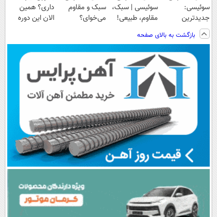
سوئیسی:
سوئیسی | سبک،
سبک و مقاوم
داری؟ همین
جدیدترین
مقاوم، طبیعی!
می‌خوای؟
الان این دوره
فناوری اروپا،
ویزیت
پرداخت اقساطی
رایگان رو شرکت
بازگشت به بالای صفحه
سبک و مقاوم |
رایگان+پرداخت
هم داریم!😍 |
کن تا دیر نشده!
پرداخت قسطی
اقساطی😍
📍تهران