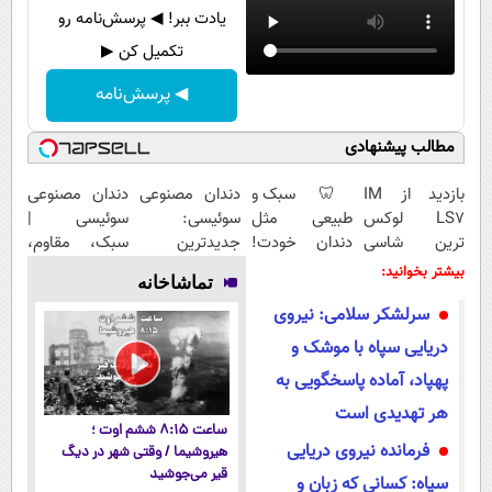
یادت ببر! ◀ پرسش‌نامه رو
تکمیل کن ▶
◀ پرسش‌نامه
مطالب پیشنهادی
بازدید از IM
🦷 سبک و
دندان مصنوعی
دندان مصنوعی
LS7 لوکس
طبیعی مثل
سوئیسی:
سوئیسی |
ترین شاسی
دندان خودت!
جدیدترین
سبک، مقاوم،
بلند برقی ایران
نصب آسان و
فناوری اروپا،
طبیعی! ویزیت
بیشتر بخوانید:
تماشاخانه
در باشگاه
پرداخت
سبک و مقاوم |
رایگان+پرداخت
سرلشکر سلامی: نیروی
انقلاب
اقساطی 💳 📍
پرداخت قسطی
اقساطی😍
تهران
دریایی سپاه با موشک و
پهپاد، آماده پاسخگویی به
هر تهدیدی است
ساعت ۸:۱۵ ششم اوت ؛
فرمانده نیروی دریایی
هیروشیما / وقتی شهر در دیگ
قیر می‌جوشید
سپاه: کسانی که زبان و