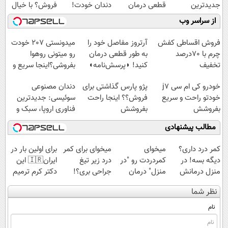
جدیدترین
قطعی درمان
دندان خودت!
فروش؟ با خیال
فناوری اروپا،
کنید!
نصب آسان و
راحت بفروش
از سراسر وب
سبک و مقاوم |
◗پرسش‌نامه◖
پرداخت اقساطی
پرداخت قسطی
💳 📍 تهران
فروش اقساطی کفش
آرتروز مفاصل خود را
میدونستی 207 خودت
چرم با 70درصد
به طور قطعی درمان
رو میتونی روهوا
تخفیف
کنید! ◗پرسش‌نامه◖
بفروشی؟اینجا سریع و
راحت بفروش
خودرو کی ام سی j7
پژو پارس گذاشتی برای
دندان مصنوعی
خودتو راحت و سریع
فروش؟؟ اینجا راحت
سوئیسی: جدیدترین
بفروشش
بفروشش
فناوری اروپا، سبک و
مقاوم | پرداخت
مطالب پیشنهادی
قسطی
کمر درد داری؟
میخوای
میخوای برای کمر
برای اولین بار در
دیگه بسه! در
کمردردت رو "در
درد زیر تیغ
ایران🇮🇷 این
منزل درمانش
منزل" درمان
جراحی بری؟!
دکتر کرم ترمیم
کن
کنی؟ (◂فیلم +
◗پرسش‌نامه رو
کننده 23 روزه
نظر شما
(◀پرسش‌نامه)
◂پرسش‌نامه)
پر کن◖
ساخت!
نام