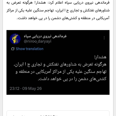
پیامک
فرماندهی نیروی دریایی سپاه اعلام کرد: هشدار! هرگونه تعرض به
سرگرمی
شناورهای نفتکش و تجاری ج ا ایران، تهاجم سنگین علیه یکی از مراکز
روانشناسی
فناوری
آمریکایی در منطقه و کشتی‌های دشمن را در پی خواهد داشت.
آشپزی
گوناگون
دانلود
حوادث
محیط زیست
سلامت
فرهنگی
بین الملل
اجتماعی
حیات وحش
سیاست خارجی