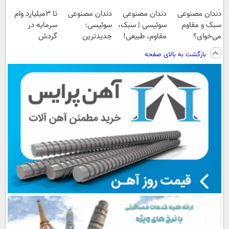
دندان مصنوعی
دندان مصنوعی
دندان مصنوعی
تا 3میلیارد وام
سبک و مقاوم
سوئیسی | سبک،
سوئیسی:
سرمایه در
می‌خوای؟
مقاوم، طبیعی!
جدیدترین
گردش
پرداخت اقساطی
ویزیت
فناوری اروپا،
فروشندگان =>
بازگشت به بالای صفحه
هم داریم!😍 |
رایگان+پرداخت
سبک و مقاوم |
فروشگاهت رو
📍تهران
اقساطی😍
پرداخت قسطی
ثبت کن