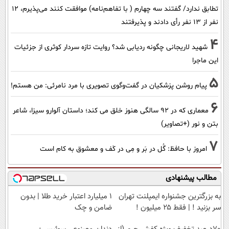
تطابق ندارد/ گفتند سه چهارم ( با تفاهم‌نامه) موافقت کنند می‌پذیرم، 12
نفر از 13 نفر رأی دادند و پذیرفتند
4
شهید لاریجانی چگونه ردیابی شد؟ روایت تازه سردار کوثری از جزئیات
این ماجرا
5
پیام روشن پزشکیان در گفت‌و‌گوی تصویری با مرد نامرئی: من هستم!
6
معماری که در 92 سالگی هنوز خلق می کند؛ داستان آلوارو سیزا، شاعر
بتن و نور (+تصاویر)
7
امروز با حافظ: گُل در بَر و مِی در کَف و معشوق به کام است
مطالب پیشنهادی
به بزرگترین جشنواره ایمپلنت تهران
۱ میلیارد اعتبار خرید طلا | بدون
سر بزنید ! | فقط ۲۵ میلیون !
ضامن و چک