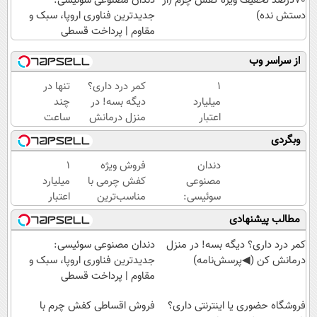
70درصد تخفیف ویژه کفش چرم (از
دندان مصنوعی سوئیسی:
دستش نده)
جدیدترین فناوری اروپا، سبک و
مقاوم | پرداخت قسطی
از سراسر وب
۱
کمر درد داری؟
تنها در
میلیارد
دیگه بسه! در
چند
اعتبار
منزل درمانش
ساعت
خرید
کن
و با
وبگردی
طلا |
(◀پرسش‌نامه)
یکبار
بدون
مراجعه
دندان
فروش ویژه
۱
ضامن
به
مصنوعی
کفش چرمی با
میلیارد
و چک
خودرو45
سوئیسی:
مناسب‌ترین
اعتبار
جدیدترین
قیمت+پرداخت
خرید
مطالب پیشنهادی
فناوری
اقساطی
طلا |
اروپا،
بدون
کمر درد داری؟ دیگه بسه! در منزل
دندان مصنوعی سوئیسی:
سبک و
ضامن
درمانش کن (◀پرسش‌نامه)
جدیدترین فناوری اروپا، سبک و
مقاوم |
و چک
مقاوم | پرداخت قسطی
پرداخت
قسطی
فروشگاه حضوری یا اینترنتی داری؟
فروش اقساطی کفش چرم با