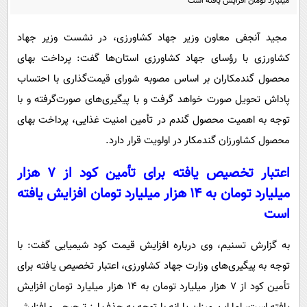
میلیارد تومان افزایش یافته است
پیامک
سرگرمی
روانشناسی
فناوری
مجید آنجفی معاون وزیر جهاد کشاورزی، در نشست وزیر جهاد
آشپزی
کشاورزی با رؤسای جهاد کشاورزی استان‌ها گفت: پرداخت بهای
گوناگون
محصول گندمکاران بر اساس مصوبه شورای قیمت‌گذاری با احتساب
دانلود
حوادث
پاداش تحویل صورت خواهد گرفت و با پیگیری‌های صورت‌گرفته و با
محیط زیست
توجه به اهمیت محصول گندم در تأمین امنیت غذایی، پرداخت بهای
سلامت
محصول کشاورزان گندمکار در اولویت قرار دارد.
فرهنگی
اعتبار تخصیص یافته برای تأمین کود از 7 هزار
بین الملل
میلیارد تومان به 14 هزار میلیارد تومان افزایش یافته
است
اجتماعی
حیات وحش
به گزارش تسنیم، وی درباره افزایش قیمت کود شیمیایی گفت: با
سیاست خارجی
توجه به پیگیری‌های وزارت جهاد کشاورزی، اعتبار تخصیص یافته برای
تأمین کود از 7 هزار میلیارد تومان به 14 هزار میلیارد تومان افزایش