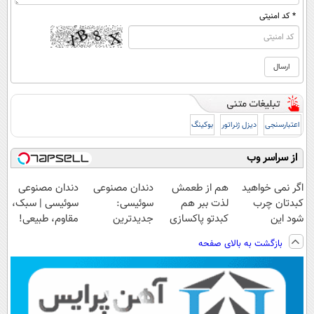
* کد امنیتی
اعتبارسنجی
دیزل ژنراتور
بوکینگ
از سراسر وب
اگر نمی خواهید
هم از طعمش
دندان مصنوعی
دندان مصنوعی
کبدتان چرب
لذت ببر هم
سوئیسی:
سوئیسی | سبک،
شود این
کبدتو پاکسازی
جدیدترین
مقاوم، طبیعی!
نوشیدنی خوش
کن(با تخفیف
فناوری اروپا،
ویزیت
بازگشت به بالای صفحه
طعم را بنوشید
ویژه)
سبک و مقاوم |
رایگان+پرداخت
پرداخت قسطی
اقساطی😍