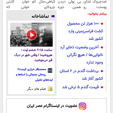
ضدچروک غذای
بی پولی دیدن
گیاهی،مثل اتو
جوان کارتن
پوستت رو
همین دوره
چروکای
خوابی که
تامین میکنه
رایگان کافیه!
پوستتوصاف
میلیاردر شد.
بیشتر بخوانید:
تماشاخانه
(خرید با
(شمارتو وارد
میکنه!50%تخفیف
آموزش رایگان
100 هزار تن محصول
40%تخفیف)
کن)
کشت فراسرزمینی وارد
کشور شد
آخرین وضعیت ذخایر آرد
ساعت ۸:۱۵ ششم اوت ؛
نانوایی‌ها / هیچ نگرانی
هیروشیما / وقتی شهر در دیگ
قیر می‌جوشید
وجود ندارد
محمدباقر خرازی کیست؟
برداشت گندم در ۶ استان
روحانی جنجالی با ادعاها و
کشور آغاز شد
ایده‌های تخیلی
قیمت گندم 5 نرخی شد
فیلم های دیگر
عضویت در اینستاگرام عصر ایران