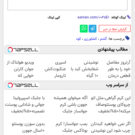
لینک کوتاه:
کپی لینک
‌گزارش خطا در خبر
برچسب ها:
گندم
،
کشاورزی
،
کود
مطالب پیشنهادی
آرتروز مفاصل
نوشیدنی
اسپری
ویدیو هولناک از
خود را به طور
شفابخش کبد با
عنکبوت‌‌کش
جوان کارتن
قطعی درمان
10 گیاه
تارومار
خوابی که
کنید!
موثر(تخفیف تا
ازبین‌برنده انواع
میلیاردر شد.
از سراسر وب
◗پرسش‌نامه◖
امشب)
عنکبوت
آموزش رایگان
این کرم گیاهی،مثل اتو
اگه میخوای همیشه
با جلبک اسپیرولینا
چروکای پوستتوصاف
جوون باشی کرم
جوانی و شادابی پوستت
میکنه!50%تخفیف
جوانساز جلبک
تضمینه50%تخفیف
مخصوص توعه
اگر نمی خواهید کبدتان
بمب جوانساز! کرم
بدون سوزن پوستتو
چرب شود این نوشیدنی
بوتاکس جلبک
10سال جوون