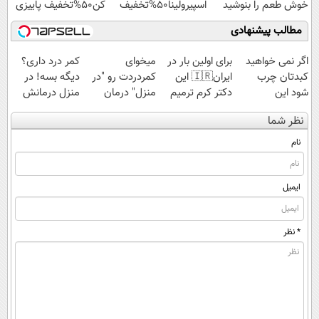
خوش طعم را بنوشید
اسپیرولینا50%تخفیف
کن50%تخفیف پاییزی
مطالب پیشنهادی
اگر نمی خواهید
برای اولین بار در
میخوای
کمر درد داری؟
کبدتان چرب
ایران🇮🇷 این
کمردردت رو "در
دیگه بسه! در
شود این
دکتر کرم ترمیم
منزل" درمان
منزل درمانش
نوشیدنی خوش
کننده 23 روزه
کنی؟ (◂فیلم +
کن
نظر شما
طعم را بنوشید
ساخت!
◂پرسش‌نامه)
(◀پرسش‌نامه)
نام
ایمیل
* نظر