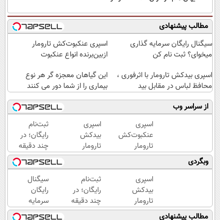
مطالب پیشنهادی
سیگنال رایگان سرمایه گذاری
اسپری عنکبوت‌‌کش تارومار
میخوای؟ ثبت نام کن
ازبین‌برنده انواع عنکبوت
اسپری بیدکش تارومار با اثرفوری ،
این گیاهان معجزه گر هر نوع
محافظ لباس در مقابل بید
بیماری را از شما دور می کنند
از سراسر وب
اسپری
اسپری
ثبت‌نام
عنکبوت‌‌کش
بیدکش
رایگان؛ در
تارومار
تارومار
چند دقیقه
ازبین‌برنده
با
پورتفوی
وبگردی
انواع
اثرفوری
اختصاصیت
عنکبوت
،
رو بساز!
اسپری
ثبت‌نام
سیگنال
محافظ
بیدکش
رایگان؛ در
رایگان
لباس
تارومار
چند دقیقه
سرمایه
در
با
پورتفوی
گذاری
مطالب پیشنهادی