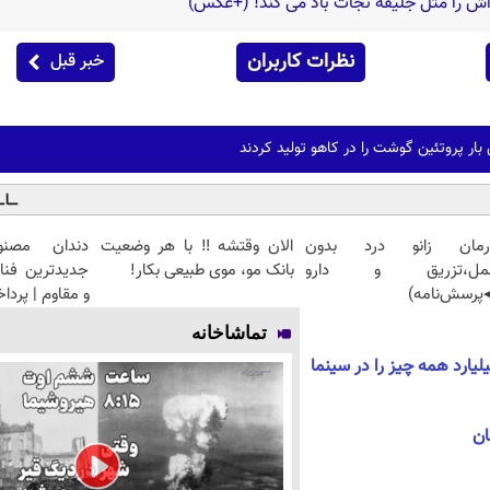
اش را مثل جلیقه نجات باد می کند! (+عکس)
نظرات کاربران
خبر قبل
بار پروتئین گوشت را در کاهو تولید کردند
رمان زانو درد بدون
الان وقتشه‼️ با هر وضعیت
دندان مصنو
مل،تزریق و دارو
بانک مو، موی طبیعی بکار!
جدیدترین فنا
پرسش‌نامه)
و مقاوم | پرد
تماشاخانه
فر می‌خواهد با ۱۰۰۰ میلیارد همه چیز را در سینما
ان