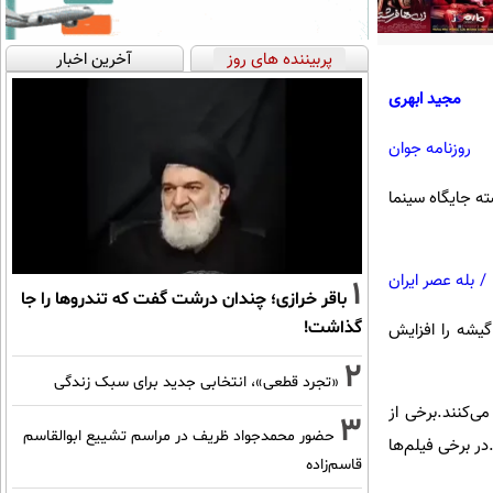
پربیننده های روز
آخرین اخبار
مجید ابهری
روزنامه جوان
ته جایگاه سینما
/
بله عصر ایران
1
باقر خرازی؛ چندان درشت گفت که تندروها را جا
گذاشت!
 گیشه را افزایش
2
«تجرد قطعی»، انتخابی جدید برای سبک زندگی
 علایق خاصی هدایت می‌کنند.برخی از
3
حضور محمدجواد ظریف در مراسم تشییع ابوالقاسم
ر برخی فیلم‌ها
قاسم‌زاده