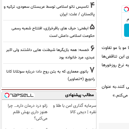
4
تاسیس ناتو اسلامی توسط عربستان سعودی، ترکیه و
پاکستان / علت: ایران
5
ابطحی: حرف های باقرخرازی، افتتاح شعبه رسمی
حکومت اسلامی داعش است
6
مو با مو تفاوت
خمسه: همه بازیگرها شیطنت هایی داشتند ولی اکبر
ی این تناقض‌ها
عبدی، مرد خانواده بود
ه نرخ روزخورها
7
بانوی معماری که به بتن روح داد؛ درباره سوتلانا کانا
رادویچ (+تصاویر)
 کنند.به عنوان
مطالب پیشنهادی
سرمایه گذاری امن با طلا و
زانو درد درمان داره… چرا
نقره | دیجی کالا
هنوز داری بهش ظلم
می‌کنی؟