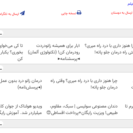
یلم
ارسال به دوستان
نسخه چاپی
ارسال به تلگرام
 هنوز داری با درد راه میری؟
1بار برای همیشه زانودردت
تا کی می‌خوای
ی راه درمان جلو پاته!
رودرمان کن! (تکنولوژی آلمان)
بخوری؟ یکبار
◂پرسشنامه▸
کن
چرا هنوز داری با درد راه میری؟ وقتی راه
درمان زانو درد بدون عمل،
درمان جلو پاته!
(◂پرسش‌نامه)
لمپ طلاسی، از ۰.۵ گرم تا
دندان مصنوعی سوئیسی | سبک، مقاوم،
ویدیو هولناک از جوان کا
طبیعی! ویزیت رایگان+پرداخت اقساطی😍
میلیاردر شد. آموزش رایگ