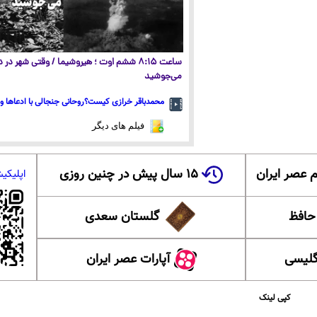
ساعت ۸:۱۵ ششم اوت ؛ هیروشیما / وقتی شهر در
می‌جوشید
محمدباقر خرازی کیست؟روحانی جنجالی با ادعاها و 
فیلم های دیگر
 عصر ایران
۱۵ سال پیش در چنین روزی
اپلیکی
 حافظ
گلستان سعدی
گلیسی
آپارات عصر ایران
کپی لینک