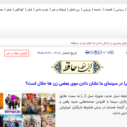
سیاسی
اقتصاد
جامعه
ورزشی
بین الملل
فرهنگ و هنر
علم و دانش
قرآن
گوناگون
فیلم
عصر 
های رهبری در شکل دادن به نظم جدید منطقه
‍‍‍ پ
پ
تاریخ انتشار:
۰۹:۱۸ - ۲۰-۰۲-۱۴۰۵
۱
‌گزارش خطا در خبر
ا در سینمای ما نشان دادن موی بعضی زن ها حلال است؟
فضای مجازی و شبکه‌های اجتماعی نیز سلیقه نسل جدید، به‌ویژه نسل Z را به سمت علایق
کاران سینما با افزودن صحنه‌هایی شبیه رقص و
گیشه هستند.در برخی فیلم‌ها بازیگران غیرایرانی
تی ندارند.