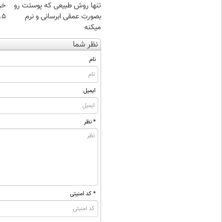
تنها روش طبیعی که پوستت رو
خر
بصورت عمقی ابرسانی و نرم
۰.۵ گرم تا
میکنه
نظر شما
نام
ایمیل
* نظر
* کد امنیتی