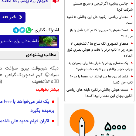
حیوان زره پوشی که معده 
چالش بینایی؛ اگر تیزبین و سریع هستی
شرکت کن!
خبر بعد
معمای ریاضی؛ رکورد حل این چالش 10 ثانیه
است
اشتراک گذاری :
تست هوش تصویری: کدام کلید قفل را باز
می کند؟
دانشمندان برای نخستین 
معمای تصویری تک شاخ ها / تشخیص 3
مورد زیر 10 ثانیه برابر با دقت و هوش بصری فوق
مطالب پیشنهادی
العاده
یک معمای ریاضی/ خیلی ها برای رسیدن به
دیگه هیچوقت پیری سراغت
د
جواب دچار چالش می شوند، شما چطور؟
نمیاد😉 کرم ضدچروک گیاهی
ع
فقط تیزبین ها می توانند این معما را در 10
👈🏻45%تخفیف
(◂
ثانیه حل کنند!
بیشتر بخوانید:
تست هوش چالش برانگیز: نابغه های ریاضی
الگوی پنهان این معما را پیدا کنند!
یک ن
برعهده بگیرد
اکران فیلم جدید علی شادم