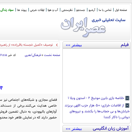
صفحه اول
تماس با ما
آرشیو
جستجو
نظرسنجی
آب و هوا
اوقات شرعی
پیوند ها
سواد زندگی
فیلم
بیشتر »»
توصیف «کمیل خجسته باقرزاده» از راهبرد
صفحه نخست
»
فرهنگی/هنری
کد خبر
۱۶۱۸۱۵
چر
خلاصه بازی بایرن مونیخ ۲ - استون ویلا ۱
خاصی هدایت می‌کنند.برخی از دست‌اندر
از افاضات خرازی: ۵۰ هزار حزب اللهی بریزند
آوازهای بالیوودی، به دنبال تضمین فروش 
خیابان‌ها و بی حجاب‌ها را بکشند و نیرو‌های
حضور دارند که در نمایش ظاهر خود محدودی
دولتی را ناکار کنند!
آموزش زبان انگلیسی
بیشتر »»