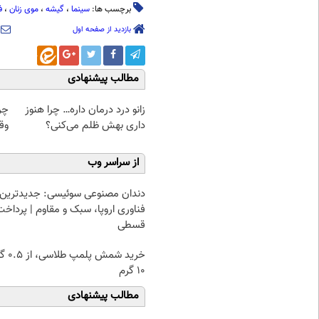
برچسب ها:
سینما
،
گیشه
،
موی زنان
،
ف
بازدید از صفحه اول
مطالب پیشنهادی
زانو درد درمان داره… چرا هنوز
چرا
داری بهش ظلم می‌کنی؟
وقت
از سراسر وب
دندان مصنوعی سوئیسی: جدیدترین
فناوری اروپا، سبک و مقاوم | پرداخت
قسطی
خرید شمش پ
۱۰ گرم
مطالب پیشنهادی