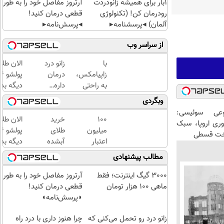
1بار برای همیشه زانودردت
آرتروز مفاصل خود را به طور
رودرمان کن! (تکنولوژی
قطعی درمان کنید!
آلمان) ◂پرسشنامه▸
◂پرسش‌نامه▸
از سراسر وب
با
زانو درد
الان طلا
زاپیامکس،
درمان
به راحتی
داره…
دیگه بده
درد زانو را
چرا
سرمایه‌گ
وبگردی
درمان
هنوز
طلا با ا
عی سوئیسی:
کنید!
داری
بی‌بهره
100
خرید
الان طلا
وری اروپا، سبک
بهش
میلیون
طلای
اخت قسطی
ظلم
اعتبار
آبشده
دیگه بده
می‌کنی؟
خرید
حتی با
سرمایه‌گ
مطالب پیشنهادی
طلای
۱۰۰هزارتومان
طلا با ا
آب
بی‌بهره
3000 گیگ اینترنت؛ فقط
آرتروز مفاصل خود را به طور
شده
ماهی 100 هزار تومان
قطعی درمان کنید!
بگیر
◗پرسش‌نامه◖
زانو درد رو تحمل می‌کنی که
چرا هنوز داری با درد راه