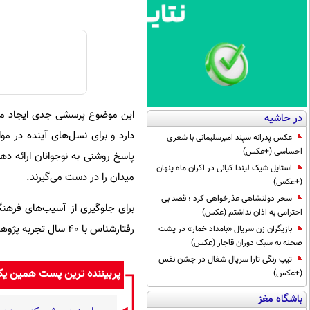
این موضوع پرسشی جدی ایجاد می‌ک
در حاشیه
دارد و برای نسل‌های آینده در م
عکس پدرانه سپند امیرسلیمانی با شعری
احساسی (+عکس)
پاسخ روشنی به نوجوانان ارائه ده
استایل شیک لیندا کیانی در اکران ماه پنهان
میدان را در دست می‌گیرند.
(+عکس)
سحر دولتشاهی عذرخواهی کرد ؛ قصد بی
برای جلوگیری از آسیب‌های فرهنگ
احترامی به اذان نداشتم (عکس)
رفتارشناس با ۴۰ سال تجربه پژوهش و تدریس، نگرانی عمیق خود را نسبت به آینده فرزندان انقلاب اسلامی اعلام می‌کنم.»
بازیگران زن سریال «بامداد خمار» در پشت
صحنه به سبک دوران قاجار (عکس)
تیپ رنگی تارا سریال شغال در جشن نفس
پربیننده ترین پست همین ی
(+عکس)
باشگاه مغز