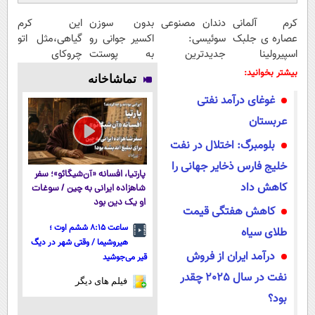
کرم آلمانی
دندان مصنوعی
بدون سوزن
این کرم
عصاره ی جلبک
سوئیسی:
اکسیر جوانی رو
گیاهی،مثل اتو
اسپیرولینا
جدیدترین
به پوستت
چروکای
معروف به
فناوری اروپا،
تزریق کن!
پوستتوصاف
بیشتر بخوانید:
تماشاخانه
اکسیر جوانی!!
سبک و مقاوم |
میکنه!50%تخفیف
‏غوغای درآمد نفتی
پرداخت قسطی
عربستان
بلومبرگ: اختلال در نفت
خلیج فارس ذخایر جهانی را
پارتیا، افسانه «آن‌شیگائو»؛ سفر
کاهش داد
شاهزاده ایرانی به چین / سوغات
او یک دین بود
کاهش هفتگی قیمت
ساعت ۸:۱۵ ششم اوت ؛
طلای سیاه
هیروشیما / وقتی شهر در دیگ
درآمد ایران از فروش
قیر می‌جوشید
نفت در سال 2025 چقدر
فیلم های دیگر
بود؟