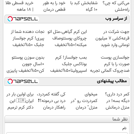
می‌کنی که چی؟
شفابخش کبد با
خود را به طور
خرید قسطی طلا
راه‌حلش
10 گیاه
قطعی درمان
| ۱۸ ماهه
همین‌جاست!
موثر(تخفیف تا
کنید!
پرداخت کن
از سراسر وب
امشب)
◗پرسش‌نامه◖
جهت شرکت در
این کرم گیاهی،مثل اتو
نجات دهنده شما از
قرعه‌کشی ۷ میلیون
چروکای پوستتوصاف
پیری! کرم جوانساز
تومانی وارد شوید
میکنه!50%تخفیف
جلبک 50%تخفیف
جوانسازی پوست
بمب جوانساز! کرم
بدون سوزن پوستتو
صورت را با کرم
بوتاکس جلبک
10سال جوون
ضدچروک آلمانی تجربه
اسپیرولینا50%تخفیف
کن50%تخفیف پاییزی
کنید!
مطالب پیشنهادی
کمر درد داری؟
میخوای
کی گفته کمردرد،
برای اولین بار در
دیگه بسه! در
کمردردت رو "در
درد بی درمونه؟❗
ایران🇮🇷 این
منزل درمانش
منزل" درمان
راهکار درمان
دکتر کرم ترمیم
کن
کنی؟ (◂فیلم +
+پرسشنامه
کننده 23 روزه
نظر شما
(◀پرسش‌نامه)
◂پرسش‌نامه)
ساخت!
نام