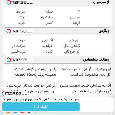
از سراسر وب
7
دیگه
شرایط
میلیون
سنت رو
ویژه
قرعه
کمتر
خرید
کشی با
حدس
کرم
وبگردی
یک
میزنن😉
بوتاکس
پرسلاین
کرم
گیاهی
این کرم
اگر نمی
جهت
ساده
ضدچروک
تا پایان
گیاهی،مثل
خواهید
شرکت در
گیاهی👈🏻
امشب!
اتو چروکای
کبدتان
قرعه‌کشی
45%تخفیف
پوستتوصاف
چرب
۷ میلیون
مطالب پیشنهادی
میکنه!50%تخفیف
شود این
تومانی
نوشیدنی
وارد شوید
این نوشیدنی گیاهی ضامن سلامت
با این نوشیدنی گیاهی کبدت
خوش
کل بدن مخصوصا کبد است
همیشه پرقدرته55%تخفیف
طعم را
اگه به سلامتی کبدت اهمیت میدی
بنوشید
اگر نمی خواهید کبدتان چرب شود
این دمنوش رو استفاده کن
این نوشیدنی خوش طعم را بنوشید
جهت شرکت در قرعه‌کشی ۷ میلیون تومانی وارد شوید
صفحه اول
فیلم
عصر ایران۲
درباره عصرایران
تماس با ما
آرشیو
جستجو
کلیک کن!
پیوندها
نظرسنجی
آب و هوا
اوقات شرعی
سواد زندگی