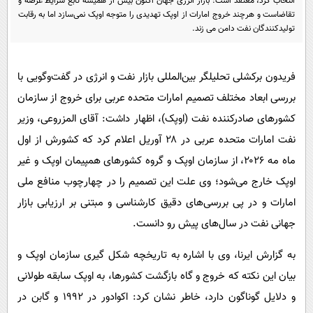
انتخاب کرد، معتقد است: بازار انرژی جهان اکنون بیش از همیشه تابع شرایط عرضه و
پیامک
سرگرمی
تقاضاست و هرچند خروج امارات از اوپک تهدیدی را متوجه اوپک نمی‌سازد اما به رقابت
تولیدکنندگان نفت دامن می زند.
روانشناسی
فناوری
آشپزی
گوناگون
فریدون برکشلی تحلیلگر بین‌المللی بازار نفت و انرژی در گفت‌وگویی با
دانلود
حوادث
بررسی ابعاد مختلف تصمیم امارات متحده عربی برای خروج از سازمان
محیط زیست
کشورهای صادرکننده نفت (اوپک)، اظهار داشت: آقای المزروعی، وزیر
سلامت
نفت امارات متحده عربی در ۲۸ آوریل اعلام کرد که کشورش از اول
ماه مه ۲۰۲۶، از سازمان اوپک و گروه کشورهای همپیمان اوپک و غیر
فرهنگی
اوپک خارج می‌شود؛ وی علت این تصمیم را در چهارچوب منافع ملی
بین الملل
امارات و در پی بررسی‌های دقیق کارشناسی و مبتنی بر ارزیابی بازار
اجتماعی
جهانی نفت در سال‌های پیش رو دانست.
حیات وحش
به گزارش ایرنا، وی با اشاره به تاریخچه شکل گیری سازمان اوپک و
سیاست خارجی
بیان این نکته که خروج و گاه بازگشت کشورها، به اوپک سابقه طولانی
و دلایل گوناگون دارد، خاطر نشان کرد: اکوادور در ۱۹۹۲ و گابن در