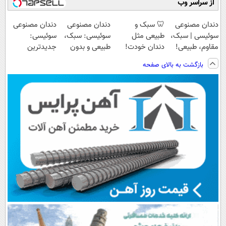
از سراسر وب
دندان مصنوعی
🦷 سبک و
دندان مصنوعی
دندان مصنوعی
سوئیسی | سبک،
طبیعی مثل
سوئیسی: سبک،
سوئیسی:
مقاوم، طبیعی!
دندان خودت!
طبیعی و بدون
جدیدترین
ویزیت
نصب آسان و
لقی | 📍تهران
فناوری اروپا،
بازگشت به بالای صفحه
رایگان+پرداخت
پرداخت اقساطی
سبک و مقاوم |
اقساطی😍
💳 📍 تهران
پرداخت قسطی