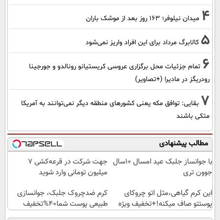
4
میدان نیلوفر؛ ۱۶۳ روز بعد از موشک باران
5
کالابرگ مرداد برای این افراد واریز نمی‌شود
6
تمام جزئیات محل برگزاری عروسی کریستیانو رونالدو و جورجینا
رودریگز در مادیرا (+تصاویر)
7
بقایی: توافق مکه یعنی کشورهای منطقه دیگر نمی‌توانند به آمریکا
متکی باشند
مطالب پیشنهادی
با جوانساز جلبک عید امسال ۱۰سال
جهت شرکت در قرعه‌کشی ۷
جوون تری
میلیون تومانی وارد شوید
این کرم گیاهی،مثل اتو چروکای
کرم ضدچروک جلبک، جوانسازی
پوستتو صاف میکنه!+تخفیف ویژه
طبیعی پوست شما40%تخفیف