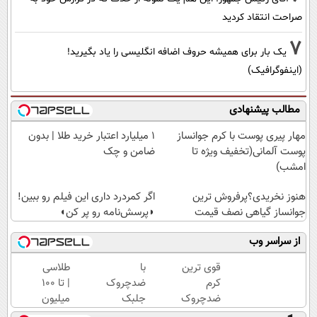
صراحت انتقاد کردید
7
یک بار برای همیشه حروف اضافه انگلیسی را یاد بگیرید!
(اینفوگرافیک)
مطالب پیشنهادی
مهار پیری پوست با کرم جوانساز
۱ میلیارد اعتبار خرید طلا | بدون
پوست آلمانی(تخفیف ویژه تا
ضامن و چک
امشب)
هنوز نخریدی؟پرفروش ترین
اگر کمردرد داری این فیلم رو ببین!
جوانساز گیاهی نصف قیمت
◗پرسش‌نامه رو پر کن◖
از سراسر وب
قوی ترین
با
طلاسی
کرم
ضدچروک
| تا 100
ضدچروک
جلبک
میلیون
گیاهی!
اسپیرولینا
وام