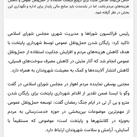
خاص می‌تواند اقدامی مثبت برای ترویج فرهنگ استفاده از حمل‌ونقل عمومی و کاهش
پیامک
سرگرمی
هزینه‌های مردم باشد، اما در بلندمدت باید منابع مالی پایدار برای اداره و نگهداری این
بخش در نظر گرفته شود.
روانشناسی
فناوری
آشپزی
گوناگون
رئیس فراکسیون شوراها و مدیریت شهری مجلس شورای اسلامی
دانلود
حوادث
تاکید کرد: رایگان شدن حمل‌ونقل عمومی توسط شهرداری پایتخت با
محیط زیست
هدف کاهش هزینه‌های مردم و افزایش جذابیت استفاده از حمل‌ونقل
سلامت
عمومی انجام شد که آثار مثبتی در کاهش مصرف سوخت‌های فسیلی،
کاهش انتشار آلاینده‌ها و کمک به معیشت شهروندان به همراه دارد.
فرهنگی
بین الملل
مجتبی یوسفی نماینده مردم اهواز در مجلس شورای اسلامی در گفت
وگو با ایسنا ضمن تقدیر از اقدام شهرداری پایتخت برای رایگان شدن
اجتماعی
مترو و بی آر تی در ایام جنگ رمضان گفت: توسعه حمل‌ونقل عمومی
حیات وحش
از مهم‌ترین موضوعات بین‌بخشی در حوزه خدمت‌رسانی به مردم
سیاست خارجی
به‌ویژه در کلانشهرها و پایتخت است؛ موضوعی که مستقیماً با
آسایش، آرامش و سلامت شهروندان ارتباط دارد.