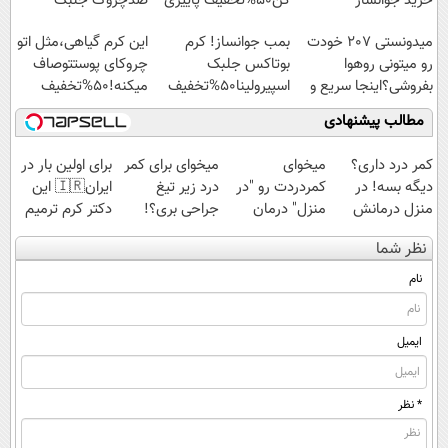
خرید جوانساز
کن50%تخفیف پاییزی
ضدچروک جلبک
اسپیرولینا با تخفیف
میدونستی 207 خودت
بمب جوانساز! کرم
این کرم گیاهی،مثل اتو
ویژه
رو میتونی روهوا
بوتاکس جلبک
چروکای پوستتوصاف
بفروشی؟اینجا سریع و
اسپیرولینا50%تخفیف
میکنه!50%تخفیف
راحت بفروش
مطالب پیشنهادی
کمر درد داری؟
میخوای
میخوای برای کمر
برای اولین بار در
دیگه بسه! در
کمردردت رو "در
درد زیر تیغ
ایران🇮🇷 این
منزل درمانش
منزل" درمان
جراحی بری؟!
دکتر کرم ترمیم
کن
کنی؟ (◂فیلم +
◗پرسش‌نامه رو
کننده 23 روزه
نظر شما
(◀پرسش‌نامه)
◂پرسش‌نامه)
پر کن◖
ساخت!
نام
ایمیل
* نظر