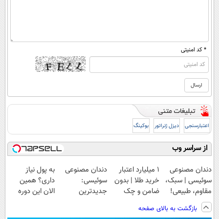
* کد امنیتی
اعتبارسنجی
دیزل ژنراتور
بوکینگ
از سراسر وب
دندان مصنوعی
۱ میلیارد اعتبار
دندان مصنوعی
به پول نیاز
سوئیسی | سبک،
خرید طلا | بدون
سوئیسی:
داری؟ همین
مقاوم، طبیعی!
ضامن و چک
جدیدترین
الان این دوره
ویزیت
فناوری اروپا،
رایگان رو شرکت
بازگشت به بالای صفحه
رایگان+پرداخت
سبک و مقاوم |
کن تا دیر نشده!