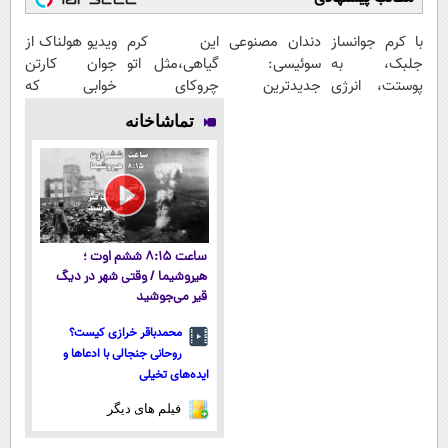
با کرم جوانساز
دندان مصنوعی
این کرم
ویدیو هولناک از
جلبک، به
سوئیسی:
گیاهی،مثل اتو
جوان کارتن
پوستت، انرژی
جدیدترین
چروکای
خوابی که
دوباره
فناوری اروپا،
پوستتوصاف
میلیاردر شد.
تماشاخانه
بده(تخفیف تا
سبک و مقاوم |
میکنه!50%تخفیف
آموزش رایگان
امشب)
پرداخت قسطی
ساعت ۸:۱۵ ششم اوت ؛
هیروشیما / وقتی شهر در دیگ
قیر می‌جوشید
محمدباقر خرازی کیست؟
روحانی جنجالی با ادعاها و
ایده‌های تخیلی
فیلم های دیگر