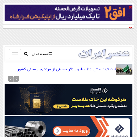
باز
نسخه اصلی
و
صفحه اول
ثبت تردد بیش از ۶ میلیون زائر حسینی از مرزهای اربعینی کشور
بسته
تماس با ما
کردن
آرشیو
منو
جستجو
نظرسنجی
آب و هوا
اوقات شرعی
پیوند ها
سواد زندگی