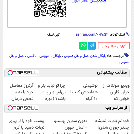
اپلیکیشن عصر ایران
لینک کوتاه:
کپی لینک
‌گزارش خطا در خبر
برچسب ها:
رایگان شدن حمل و نقل عمومی
،
رایگان
،
اتوبوس
،
تاکسی
،
حمل و نقل
عمومی
مطالب پیشنهادی
ویدیو هولناک از
نوشیدنی
چرا تو نباید بنز و
آرتروز مفاصل
جوان کارتن
شفابخش کبد با
بی‌ام‌و زیر پات
خود را به طور
خوابی که
10 گیاه
باشه؟ (دوره
قطعی درمان
میلیاردر شد.
موثر(تخفیف تا
رایگان درآمد
کنید!
از سراسر وب
آموزش رایگان
امشب)
میلیاردی)
◗پرسش‌نامه◖
خودتم باورت نمیشه
بدون سوزن پوستتو
پوست خود را از پیری
چقدر جوون شدی!
10سال جوون
نجات دهید!با کرم