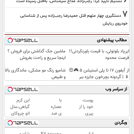
تسنیم تایید کرد: رجب‌زاده، مداح سرشناس، به‌قتل رسیده است
7
دستگیری چهار متهم قتل حمیدرضا رجب‌زاده پس از شناسایی
خودروی ربایش
مطالب پیشنهادی
ایرپاد بلوتوثی، با قیمت باورنکردنی!!
ماشین جک گذاشتی برای فروش ؟
فرصت محدود
اینجا سریع و راحت بفروش
از آیفون 17 تا پلی استیشن 5 🎮😍
شامپو رنگ مو مشکی، ماندگاری بالا
📱 | گردونه بچرخون جایزه ببر
و طبیعی
از سراسر وب
پوست
با
این کرم
خود را از
عصاره
گیاهی،مثل
پیری
ی ضد
اتو چروکای
نجات
پیری
پوستتوصاف
وبگردی
دهید!با
جلبک
میکنه!50%تخفیف
کرم
پوستت
ابزار
مجموعه 47
شامپو