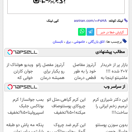
لینک کوتاه:
کپی لینک
‌گزارش خطا در خبر
برچسب ها:
اتاق بازرگانی
،
خاموشی
،
برق
،
تابستان
مطالب پیشنهادی
بازار پر از خریدار
آرتروز مفاصل
آرتروز مفصل زانو
ویدیو هولناک از
207 شده !!!
خود را به طور
رو یکبار برای
جوان کارتن
ماشینتو اینجا به
قطعی درمان
همیشه درمان
خوابی که
راحتی بفروش
کنید!
کن!
میلیاردر شد.
از سراسر وب
◗پرسش‌نامه◖
◗پرسش‌نامه◖
آموزش رایگان
این دکتر شیرازی کرم
این کرم گیاهی،مثل اتو
بمب جوانساز! کرم
ترمیم زخم ایرانی را
چروکای پوستتوصاف
بوتاکس جلبک
ساخت!!!
میکنه!50%تخفیف
اسپیرولینا50%تخفیف
بدون سوزن پوستتو
این کرم ضد چروک
پنکه مه پاش دو طبقه
10سال جوون
آلمانی،جای بوتاکس رو
شارژی، برای زمان