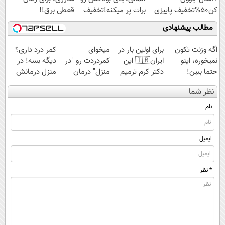
کن50%تخفیف پاییزی
برات پر میکنه!تخفیف
قعطی برق!!
تا امشب
مطالب پیشنهادی
اگه وزنت تکون
برای اولین بار در
میخوای
کمر درد داری؟
نمیخوره، اینو
ایران🇮🇷 این
کمردردت رو "در
دیگه بسه! در
حتما ببین!
دکتر کرم ترمیم
منزل" درمان
منزل درمانش
کننده 23 روزه
کنی؟ (◂فیلم +
کن
نظر شما
ساخت!
◂پرسش‌نامه)
(◀پرسش‌نامه)
نام
ایمیل
* نظر