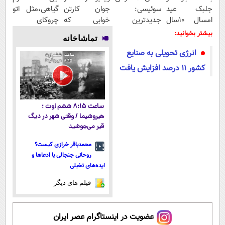
جلبک عید
سوئیسی:
جوان کارتن
گیاهی،مثل اتو
امسال ۱۰سال
جدیدترین
خوابی که
چروکای
جوون تری
فناوری اروپا،
میلیاردر شد.
پوستتوصاف
بیشتر بخوانید:
تماشاخانه
سبک و مقاوم |
آموزش رایگان
میکنه!50%تخفیف
انرژی تحویلی به صنایع
پرداخت قسطی
کشور 11 درصد افزایش یافت
ساعت ۸:۱۵ ششم اوت ؛
هیروشیما / وقتی شهر در دیگ
قیر می‌جوشید
محمدباقر خرازی کیست؟
روحانی جنجالی با ادعاها و
ایده‌های تخیلی
فیلم های دیگر
عضویت در اینستاگرام عصر ایران