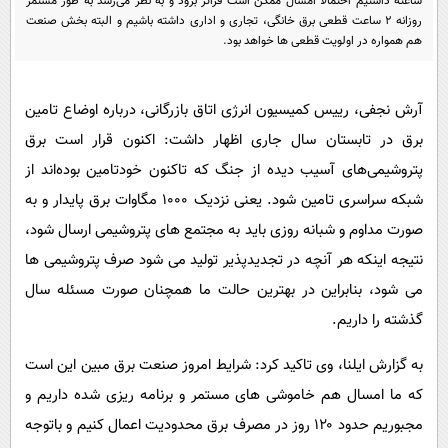
ساعته داشتیم احتمالا امسال ممکن است فراتر برود و به نظر می‌رسد به طور مستمر
پیامک
سرگرمی
روزانه ۲ ساعت قطعی برق خانگی، تجاری و اداری داشته باشیم و البته بخش صنعت
هم همواره در اولویت قطعی ها خواهد بود.
روانشناسی
فناوری
آشپزی
گوناگون
آرش نجفی، رییس کمیسیون انرژی اتاق بازرگانی، درباره اوضاع تامین
دانلود
حوادث
برق در تابستان سال جاری اظهار داشت: اکنون قرار است برق
محیط زیست
پتروشیمی‌های آسیب دیده از جنگ که تاکنون خودتامین بوده‌اند از
سلامت
شبکه سراسری تامین شود. یعنی نزدیک ۱۰۰۰ مگاوات برق پایدار و به
صورت مداوم و شبانه روزی باید به مجتمع های پتروشیمی ارسال شود،
فرهنگی
نتیجه اینکه هر آنچه در تجدیدپذیر تولید می شود صرف پتروشیمی ها
بین الملل
می شود، بنابراین در بهترین حالت ما همچنان صورت مسئله سال
اجتماعی
گذشته را داریم.
حیات وحش
به گزارش ایلنا، وی تاکید کرد: شرایط امروز صنعت برق مبین این است
سیاست خارجی
که ما امسال هم خاموشی های مستمر و برنامه ریزی شده داریم و
مجبوریم حدود ۱۲۰ روز در مصرف برق محدودیت اعمال کنیم و باتوجه