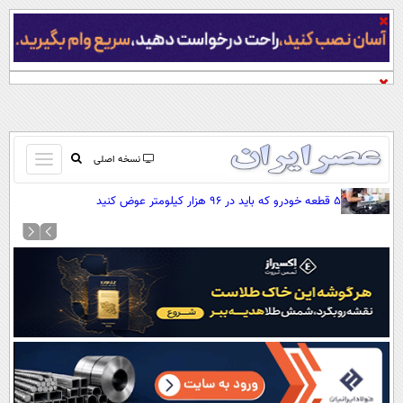
باز
نسخه اصلی
و
صفحه اول
۵ قطعه خودرو که باید در ۹۶ هزار کیلومتر عوض کنید
بسته
تماس با ما
کردن
آرشیو
منو
جستجو
نظرسنجی
آب و هوا
اوقات شرعی
پیوند ها
سواد زندگی