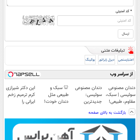
* کد امنیتی
اعتبارسنجی
دیزل ژنراتور
بوکینگ
از سراسر وب
دندان مصنوعی
دندان مصنوعی
🦷 سبک و
این دکتر شیرازی
سوئیسی | سبک،
سوئیسی:
طبیعی مثل
کرم ترمیم زخم
مقاوم، طبیعی!
جدیدترین
دندان خودت!
ایرانی را
ویزیت
فناوری اروپا،
نصب آسان و
ساخت!!!
بازگشت به بالای صفحه
رایگان+پرداخت
سبک و مقاوم |
پرداخت اقساطی
اقساطی😍
پرداخت قسطی
💳 📍 تهران