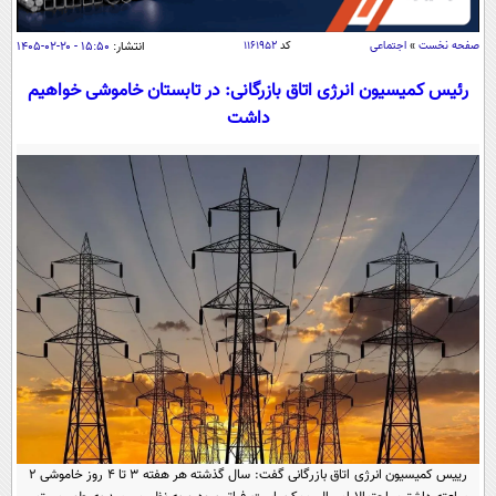
سیاسی
اقتصاد
صفحه نخست
»
اجتماعی
کد
۱۱۶۱۹۵۲
انتشار:
۱۵:۵۰ - ۲۰-۰۲-۱۴۰۵
جامعه
اقتصادی
رئیس کمیسیون انرژی اتاق بازرگانی: در تابستان خاموشی خواهیم
داشت
ورزشی
اجتماعی
خودرو
بین الملل
حوادث
فرهنگ و هنر
سیاست خارجی
سلامت
علم و دانش
یک برش دانایی
قرآن
فناوری و It
محیط زیست
گوناگون
علمی
سفر و تفریح
فیلم
سرگرمی
اخبار کریپتو
عصر ایران 2
اقتصاد
باشگاه مغز
آموزش زبان
خواندنی ها و دیدنی ها
ورزش
مجله تصویری سلاح
داستان کوتاه
سیاست
رییس کمیسیون انرژی اتاق بازرگانی گفت: سال گذشته هر هفته ۳ تا ۴ روز خاموشی ۲