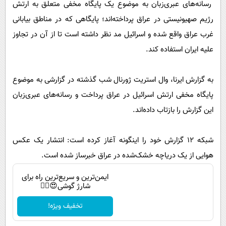
رسانه‌های عبری‌زبان به موضوع یک پایگاه مخفی متعلق به ارتش
پیامک
سرگرمی
رژیم صهیونیستی در عراق پرداخته‌اند؛ پایگاهی که در مناطق بیابانی
روانشناسی
فناوری
غرب عراق واقع شده و اسرائیل مد نظر داشته است تا از آن در تجاوز
آشپزی
گوناگون
علیه ایران استفاده کند.
دانلود
حوادث
به گزارش ایرنا، وال استریت ژورنال شب گذشته در گزارشی به موضوع
محیط زیست
پایگاه مخفی ارتش اسرائیل در عراق پرداخت و رسانه‌های عبری‌زبان
سلامت
این گزارش را بازتاب داده‌اند.
فرهنگی
بین الملل
شبکه ۱۲ گزارش خود را اینگونه آغاز کرده است: انتشار یک عکس
هوایی از یک دریاچه خشک‌شده در عراق خبرساز شده است.
اجتماعی
حیات وحش
ایمن‌ترین و سریع‌ترین راه برای
شارژ گوشی😍👌🏻
سیاست خارجی
تخفیف ویژه!