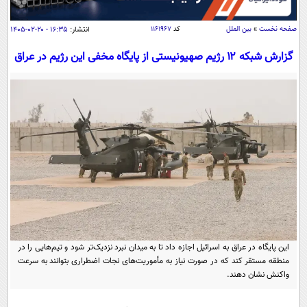
سیاسی
اقتصاد
صفحه نخست
»
بین الملل
کد
۱۱۶۱۹۶۷
انتشار:
۱۶:۳۵ - ۲۰-۰۲-۱۴۰۵
جامعه
اقتصادی
گزارش شبکه ۱۲ رژیم صهیونیستی از پایگاه مخفی این رژیم در عراق
ورزشی
اجتماعی
خودرو
بین الملل
حوادث
فرهنگ و هنر
سیاست خارجی
سلامت
علم و دانش
یک برش دانایی
قرآن
فناوری و It
محیط زیست
گوناگون
علمی
سفر و تفریح
فیلم
سرگرمی
اخبار کریپتو
عصر ایران 2
اقتصاد
باشگاه مغز
این پایگاه در عراق به اسرائیل اجازه داد تا به میدان نبرد نزدیک‌تر شود و تیم‌هایی را در
آموزش زبان
خواندنی ها و دیدنی ها
منطقه مستقر کند که در صورت نیاز به مأموریت‌های نجات اضطراری بتوانند به سرعت
ورزش
مجله تصویری سلاح
واکنش نشان دهند.
داستان کوتاه
سیاست