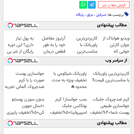
‌گزارش خطا در خبر
برچسب ها:
اسرائیل
،
عراق
،
پایگاه
مطالب پیشنهادی
ویدیو هولناک از
کاربردی‌ترین
آرتروز مفاصل
به پول نیاز
جوان کارتن
پاوربانک با
خود را به طور
داری؟ این دوره
خوابی که
مناسب‌ترین
قطعی درمان
رایگان از شر بی
میلیاردر شد.
قیمت❗
کنید!
پولی خلاصت
از سراسر وب
آموزش رایگان
◗پرسش‌نامه◖
میکنه
کاربردی‌ترین پاوربانک
پاوربانک شیائومی با
جوانسازی پوست
با مناسب‌ترین قیمت❗
تخفیف ویژه به مدت
صورت را با کرم
محدود🔥
ضدچروک آلمانی تجربه
کنید!
کرم ضدچروک جلبک،
بمب جوانساز! کرم
بدون سوزن پوستتو
جوانسازی طبیعی
بوتاکس جلبک
10سال جوون
پوست شما40%تخفیف
اسپیرولینا50%تخفیف
کن50%تخفیف پاییزی
مطالب پیشنهادی