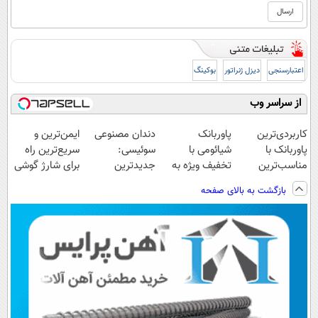
اعتبارسنجی
دیزل ژنراتور
بوکینگ
از سراسر وب
کاربردی‌ترین
پاوربانک
دندان مصنوعی
ایمن‌ترین و
پاوربانک با
شیائومی با
سوئیسی:
سریع‌ترین راه
مناسب‌ترین
تخفیف ویژه به
جدیدترین
برای شارژ گوشی
قیمت❗
مدت محدود🔥
فناوری اروپا،
😍👌🏻
بازگشت به بالای صفحه
سبک و مقاوم |
پرداخت قسطی