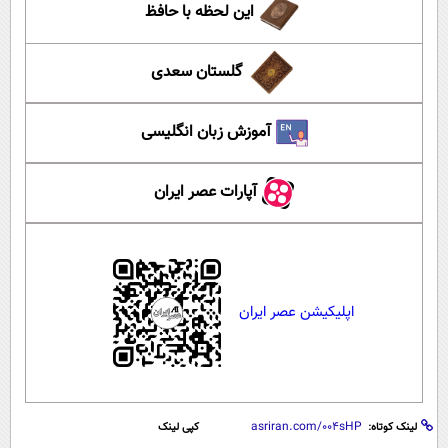
این لحظه با حافظ
گلستان سعدی
آموزش زبان انگلیسی
آپارات عصر ایران
اپلیکیشن عصر ایران
لینک کوتاه:
کپی لینک