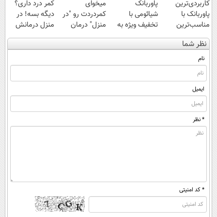
کاربردی‌ترین
پاوربانک
میخوای
کمر درد داری؟
پاوربانک با
شیائومی با
کمردردت رو "در
دیگه بسه! در
مناسب‌ترین
تخفیف ویژه به
منزل" درمان
منزل درمانش
قیمت❗
مدت محدود🔥
کنی؟ (◂فیلم +
کن
نظر شما
◂پرسش‌نامه)
(◀پرسش‌نامه)
نام
ایمیل
* نظر
* کد امنیتی