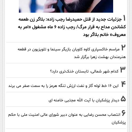
1
جزئیات جدید از قتل حمیدرضا رجب زاده: بلاگر زن طعمه
کشاندن مداح به قرار مرگ/ رجب زاده 6 ماه مشغول «امر به
معروف» خانم بلاگر بود
2
مراسم خاکسپاری کاوه کاویان بازیگر سینما و تلویزیون در قطعه
هنرمندان بهشت زهرا برگزار شد
3
کدام شهر شمالی، تابستان خنک‌تری دارد؟
4
این 16 خط لوله گاز و نفت ارزش تنگه هرمز را به سمت صفر می برند
5
دیدار پزشکیان با آیت الله مجتبی خامنه ای
6
انتصاب محسن رضایی به عنوان دبیر شورای عالی امنیت ملی با حکم
پزشکیان