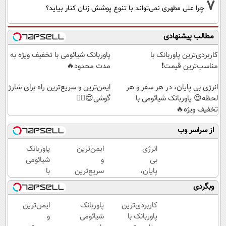
7
چرا علی مطهری نمی‌تواند با تنوع پوشش زنان کنار بیاید؟
مطالب پیشنهادی
کاربردی‌ترین پاوربانک با
پاوربانک شیائومی با تخفیف ویژه به
مناسب‌ترین قیمت❗
مدت محدود🔥
انرژی بی پایان، در هر سفر و هر
ایمن‌ترین و سریع‌ترین راه برای شارژ
لحظه😍 پاوربانک شیائومی با
گوشی😍👌🏻
تخفیف ویژه🔥
از سراسر وب
انرژی
ایمن‌ترین
پاوربانک
بی
و
شیائومی
پایان،
سریع‌ترین
با
در هر
راه برای
تخفیف
وبگردی
سفر و
شارژ
ویژه به
هر
گوشی😍
مدت
کاربردی‌ترین
پاوربانک
ایمن‌ترین
لحظه😍
👌🏻
محدود
پاوربانک با
شیائومی
و