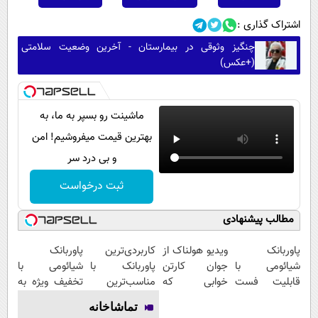
اشتراک گذاری :
چنگیز وثوقی در بیمارستان - آخرین وضعیت سلامتی
(+عکس)
ماشینت رو بسپر به ما، به
بهترین قیمت میفروشیم! امن
و بی درد سر
ثبت درخواست
مطالب پیشنهادی
پاوربانک
ویدیو هولناک از
کاربردی‌ترین
پاوربانک
شیائومی با
جوان کارتن
پاوربانک با
شیائومی با
قابلیت فست
خوابی که
مناسب‌ترین
تخفیف ویژه به
شارژ در زمان
میلیاردر شد.
قیمت❗
مدت محدود🔥
تماشاخانه
های بی برقی⚡
آموزش رایگان