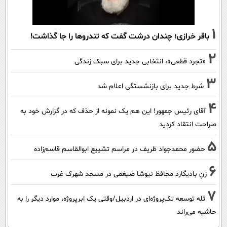
1
باقر خرازی؛ چندان درشت گفت که تندروها را جا گذاشت!
2
«تجرد قطعی»، انتخابی جدید برای سبک زندگی
3
شرط جدید برای بازنشستگی اعلام شد
4
آقای رئیس جمهور! این هم یک نمونه از حذف که در گزارش خود به
صراحت انتقاد کردید
5
حضور محمدجواد ظریف در مراسم تشییع ابوالقاسم قاسم‌زاده
6
زنِ بادیگارد محافظ نیوشا ضیغمی در مسجد شهرک غرب
7
تله توسعه تک‌پروژه‌ای در اردبیل/وقتی یک ابرپروژه، موارد دیگر را به
حاشیه می‌راند