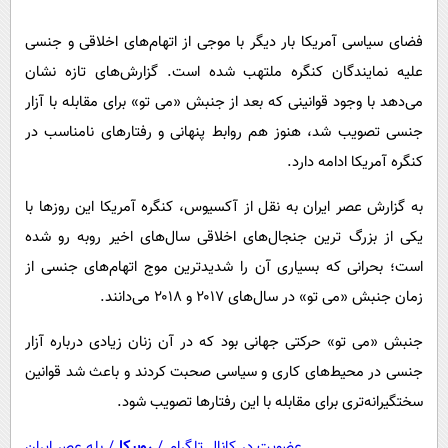
پیامک
سرگرمی
فضای سیاسی آمریکا بار دیگر با موجی از اتهام‌های اخلاقی و جنسی
روانشناسی
فناوری
علیه نمایندگان کنگره ملتهب شده است. گزارش‌های تازه نشان
آشپزی
گوناگون
می‌دهد با وجود قوانینی که بعد از جنبش «می تو» برای مقابله با آزار
دانلود
حوادث
جنسی تصویب شد، هنوز هم روابط پنهانی و رفتارهای نامناسب در
محیط زیست
کنگره آمریکا ادامه دارد.
سلامت
به گزارش عصر ایران به نقل از آکسیوس، کنگره آمریکا این روزها با
فرهنگی
یکی از بزرگ ترین جنجال‌های اخلاقی سال‌های اخیر روبه رو شده
است؛ بحرانی که بسیاری آن را شدیدترین موج اتهام‌های جنسی از
بین الملل
زمان جنبش «می تو» در سال‌های ۲۰۱۷ و ۲۰۱۸ می‌دانند.
اجتماعی
جنبش «می تو» حرکتی جهانی بود که در آن زنان زیادی درباره آزار
حیات وحش
جنسی در محیط‌های کاری و سیاسی صحبت کردند و باعث شد قوانین
سیاست خارجی
سختگیرانه‌تری برای مقابله با این رفتارها تصویب شود.
عضویت در کانال تلگرام
/
روبیکا
/
بله عصر ایران