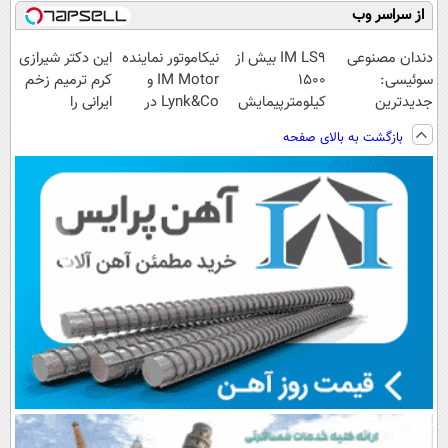
از سراسر وب
دندان مصنوعی
IM LS9 بیش از
نیکاموتور نماینده
این دکتر شیرازی
سوئیسی:
1500
IM Motor و
کرم ترمیم زخم
جدیدترین
کیلومترپیمایش
Lynk&Co در
ایرانی را
فناوری اروپا،
با یکبار شارژ
ایران
ساخت!!!
بازگشت به بالای صفحه
سبک و مقاوم |
پرداخت قسطی