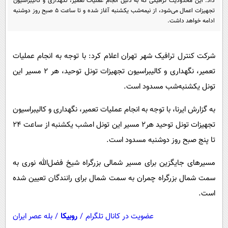
داد. این محدودیت ترافیکی که به دلیل انجام عملیات تعمیر، نگهداری و کالیبراسیون
پیامک
سرگرمی
تجهیزات اعمال می‌شود، از نیمه‌شب یکشنبه آغاز شده و تا ساعت ۵ صبح روز دوشنبه
ادامه خواهد داشت.
روانشناسی
فناوری
آشپزی
گوناگون
شرکت کنترل ترافیک شهر تهران اعلام کرد: با توجه به انجام عملیات
دانلود
حوادث
تعمیر، نگهداری و کالیبراسیون تجهیزات تونل توحید، هر ۲ مسیر این
محیط زیست
تونل یکشنبه‌شب مسدود است.
سلامت
به گزارش ایرنا، با توجه به انجام عملیات تعمیر، نگهداری و کالیبراسیون
فرهنگی
تجهیزات تونل توحید هر۲ مسیر این تونل امشب یکشنبه از ساعت ۲۴
بین الملل
تا پنج صبح روز دوشنبه مسدود است.
اجتماعی
مسیرهای جایگزین برای مسیر شمالی بزرگراه شیخ فضل‌الله نوری به
حیات وحش
سمت شمال بزرگراه چمران به سمت شمال برای رانندگان تعیین شده
است.
سیاست خارجی
عضویت در کانال تلگرام
/
روبیکا
/
بله عصر ایران