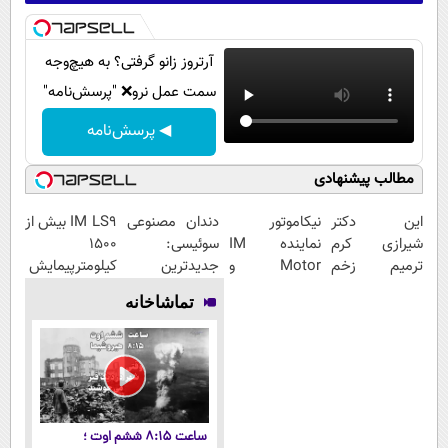
آرتروز زانو گرفتی؟ به هیچ‌وجه
سمت عمل نرو❌ "پرسش‌نامه"
◀ پرسش‌نامه
مطالب پیشنهادی
این دکتر
نیکاموتور
دندان مصنوعی
IM LS9 بیش از
شیرازی کرم
نماینده IM
سوئیسی:
1500
ترمیم زخم
Motor و
جدیدترین
کیلومترپیمایش
ایرانی را
Lynk&Co در
فناوری اروپا،
با یکبار شارژ
تماشاخانه
ساخت!!!
ایران
سبک و مقاوم |
پرداخت قسطی
ساعت ۸:۱۵ ششم اوت ؛