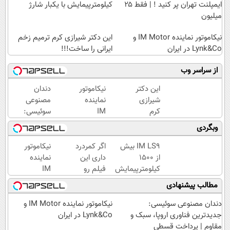
ایمپلنت تهران پر کنید ! | فقط ۲۵
کیلومترپیمایش با یکبار شارژ
میلیون
نیکاموتور نماینده IM Motor و
این دکتر شیرازی کرم ترمیم زخم
Lynk&Co در ایران
ایرانی را ساخت!!!
از سراسر وب
این دکتر
نیکاموتور
دندان
شیرازی
نماینده
مصنوعی
کرم
IM
سوئیسی:
ترمیم
Motor و
جدیدترین
وبگردی
زخم
Lynk&Co
فناوری
ایرانی را
در ایران
اروپا،
IM LS9 بیش
اگر کمردرد
نیکاموتور
ساخت!!!
سبک و
از 1500
داری این
نماینده
مقاوم |
کیلومترپیمایش
فیلم رو
IM
پرداخت
با یکبار شارژ
ببین!
Motor و
مطالب پیشنهادی
قسطی
◗پرسش‌نامه
Lynk&Co
رو پر کن◖
در ایران
دندان مصنوعی سوئیسی:
نیکاموتور نماینده IM Motor و
جدیدترین فناوری اروپا، سبک و
Lynk&Co در ایران
مقاوم | پرداخت قسطی