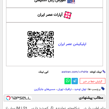
آموزش زبان انگلیسی
آپارات عصر ایران
اپلیکیشن عصر ایران
لینک کوتاه:
کپی لینک
‌گزارش خطا در خبر
برچسب ها:
تونل توحید
،
ترافیک تهران
،
مسیرهای جایگزین
مطالب پیشنهادی
برای اولین بار در
نیکاموتور نماینده
اگر کمردرد داری
IM LS9 بیش از