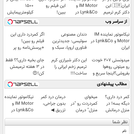
ایران🇮🇷 این
IM Motor و
این فیلم رو
1500
دکتر کرم ترمیم
Lynk&Co در
ببین!
کیلومترپیمایش
کننده 23 روزه
ایران
◗پرسش‌نامه رو
با یکبار شارژ
از سراسر وب
ساخت!
پر کن◖
نیکاموتور نماینده IM
دندان مصنوعی
اگر کمردرد داری این
Motor و Lynk&Co در
سوئیسی: جدیدترین
فیلم رو ببین!
ایران
فناوری اروپا، سبک و
◗پرسش‌نامه رو پر
مقاوم | پرداخت
کن◖
میدونستی 207 خودت
این دکتر شیرازی کرم
جای بخیه داری؟؟ فقط
قسطی
رو میتونی روهوا
ترمیم زخم ایرانی را
در 3 هفته ترمیمش
بفروشی؟اینجا سریع و
ساخت!!!
کن!😍
راحت بفروش
مطالب پیشنهادی
کمر درد داری؟
میخوای
درمان درد کمر
نیکاموتور نماینده
دیگه بسه! در
کمردردت رو "در
بدون جراحی،
IM Motor و
منزل درمانش
منزل" درمان
تزریق ◀
Lynk&Co در
کن
کنی؟ (◂فیلم +
پرسش‌نامه رو پر
ایران
نظر شما
(◀پرسش‌نامه)
◂پرسش‌نامه)
کن ▶
نام