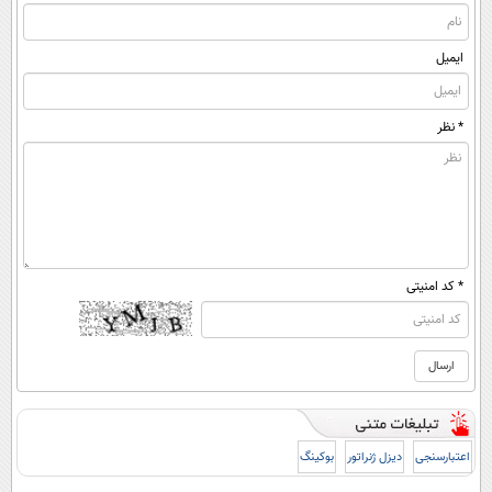
ایمیل
* نظر
* کد امنیتی
اعتبارسنجی
دیزل ژنراتور
بوکینگ