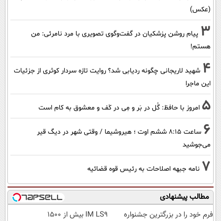
(عکس)
3
پیام روشن پزشکیان در گفت‌و‌گوی تصویری با مرد نامرئی: من
هستم!
4
شهید لاریجانی چگونه ردیابی شد؟ روایت تازه سردار کوثری از جزئیات
این ماجرا
5
امروز با حافظ: گُل در بَر و مِی در کَف و معشوق به کام است
6
ساعت ۸:۱۵ ششم اوت ؛ هیروشیما / وقتی شهر در دیگ قیر
می‌جوشید
7
نامه جبهه اصلاحات به رئیس قوه قضائیه
مطالب پیشنهادی
فرم خود را در بزرگترین جشنواره
IM LS9 بیش از 1500