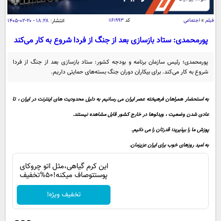
سیاسی
اقتصاد
فیلم
»
اجتماعی
کد
۱۱۶۱۹۹۳
انتشار:
۱۸:۲۸ - ۲۰-۰۲-۱۴۰۵
جامعه
اقتصادی
پورمحمدی: ستاد بازسازی بعد از جنگ از فردا شروع به کار می‌کند
ورزشی
اجتماعی
خودرو
پورمحمدی؛ رئیس سازمان برنامه و بودجه کشور: ستاد بازسازی بعد از جنگ از فردا
بین الملل
شروع به کار می‌کند. برای بیکاران دوران جنگ بسته‌های حمایتی داریم.
حوادث
فرهنگ و هنر
سیاست خارجی
سلامت
به استحضار همراهان فرهیخته عصر ایران می رسانیم به دلیل محدودیت های اینترنت در ایران ، تا
علم و دانش
یک برش دانایی
عادی شدن وضعیت ، ویدئوها در خارج کشور قابل مشاهده نیستند.
قرآن
فناوری و It
محیط زیست
پوزش ما را بپذیرید؛ قدرتان را می دانیم.
گوناگون
علمی
سفر و تفریح
به امید روزهای خوب برای ایران عزیزمان.
فیلم
سرگرمی
اخبار کریپتو
این کرم گیاهی،مثل اتو چروکای
عصر ایران 2
اقتصاد
باشگاه مغز
پوستتوصاف میکنه!50%تخفیف
آموزش زبان
خواندنی ها و دیدنی ها
ورزش
مجله تصویری سلاح
تخفیف ویژه!
داستان کوتاه
سیاست