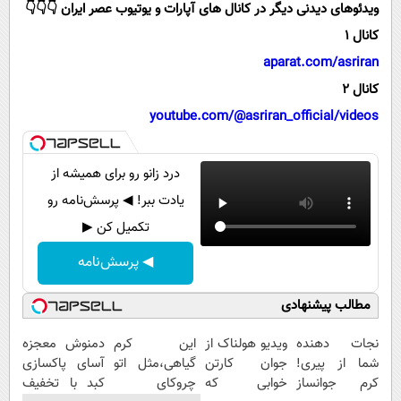
پیامک
ویدئوهای دیدنی دیگر در کانال های آپارات و یوتیوب عصر ایران 👇👇👇
سرگرمی
کانال 1
روانشناسی
فناوری
aparat.com/asriran
آشپزی
گوناگون
کانال 2
دانلود
حوادث
youtube.com/@asriran_official/videos
محیط زیست
درد زانو رو برای همیشه از
سلامت
یادت ببر! ◀ پرسش‌نامه رو
فرهنگی
تکمیل کن ▶
بین الملل
◀ پرسش‌نامه
اجتماعی
مطالب پیشنهادی
حیات وحش
سیاست خارجی
نجات دهنده
ویدیو هولناک از
این کرم
دمنوش معجزه
شما از پیری!
جوان کارتن
گیاهی،مثل اتو
آسای پاکسازی
کرم جوانساز
خوابی که
چروکای
کبد با تخفیف