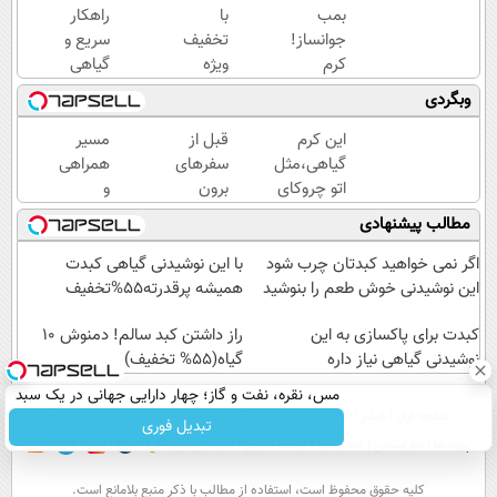
بمب
با
راهکار
جوانساز!
تخفیف
سریع و
کرم
ویژه
گیاهی
بوتاکس
بدون
برای
وبگردی
جلبک
بوتاکس
جلوگیری
اسپیرولینا50%تخفیف
۱۰،۱۲
و درمان
این کرم
قبل از
مسیر
سال
پیری
گیاهی،مثل
سفرهای
همراهی
جوون
پوست
اتو چروکای
برون
و
شو
پوستتوصاف
استانی
گزارش
مطالب پیشنهادی
میکنه!50%تخفیف
خلافی
عملکرد
خود را
گروه
اگر نمی خواهید کبدتان چرب شود
با این نوشیدنی گیاهی کبدت
صفر
اسنپ
این نوشیدنی خوش طعم را بنوشید
همیشه پرقدرته55%تخفیف
کنید!
در
کبدت برای پاکسازی به این
۱۴۰۴
راز داشتن کبد سالم! دمنوش 10
نوشیدنی گیاهی نیاز داره
گیاه(55% تخفیف)
مس، نقره، نفت و گاز؛ چهار دارایی جهانی در یک سبد
صفحه اول
فیلم
عصر ایران۲
درباره عصرایران
تماس با ما
آرشیو
جستجو
تبدیل فوری
پیوندها
نظرسنجی
آب و هوا
اوقات شرعی
سواد زندگی
كليه حقوق محفوظ است، استفاده از مطالب با ذكر منبع بلامانع است.