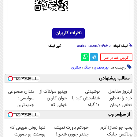
نظرات کاربران
لینک کوتاه:
کپی لینک
‌گزارش خطا در خبر
برچسب ها:
پورمحمدی
،
جنگ
،
بیکاران
مطالب پیشنهادی
آرتروز مفاصل
نوشیدنی
ویدیو هولناک از
دندان مصنوعی
خود را به طور
شفابخش کبد با
جوان کارتن
سوئیسی:
قطعی درمان
10 گیاه
خوابی که
جدیدترین
کنید!
موثر(تخفیف تا
میلیاردر شد.
فناوری اروپا،
از سراسر وب
◗پرسش‌نامه◖
امشب)
آموزش رایگان
سبک و مقاوم |
پرداخت قسطی
بمب جوانساز! کرم
خودتم باورت نمیشه
تنها روش طبیعی که
بوتاکس جلبک
چقدر جوون شدی!
پوستت رو بصورت