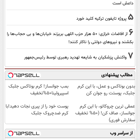
داعش است
5
پروژه تایفون ترکیه کلید خورد
6
از افاضات خرازی: ۵۰ هزار حزب اللهی بریزند خیابان‌ها و بی حجاب‌ها را
بکشند و نیرو‌های دولتی را ناکار کنند!
7
واکنش پزشکیان به شایعه تهدید رهبری توسط رئیس‌جمهور
مطالب پیشنهادی
بدون بوتاکس و عمل، با این کرم
بمب جوانساز! کرم بوتاکس جلبک
جلبک، پوستت رو جوان کن
اسپیرولینا50%تخفیف
عمقی ترین چروکاتو، با این کرم
پوست خود را از پیری نجات دهید!با
جوانساز، صاف کن! (50% تخفیف
کرم ضدچروک جلبک
سفارش فوری)
از سراسر وب