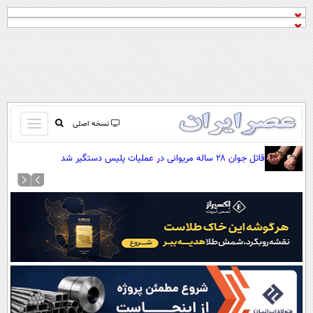
باز
نسخه اصلی
و
صفحه اول
قاتل جوان ۲۸ ساله مریوانی در عملیات پلیس دستگیر شد
بسته
تماس با ما
کردن
آرشیو
منو
جستجو
نظرسنجی
آب و هوا
اوقات شرعی
پیوند ها
سواد زندگی