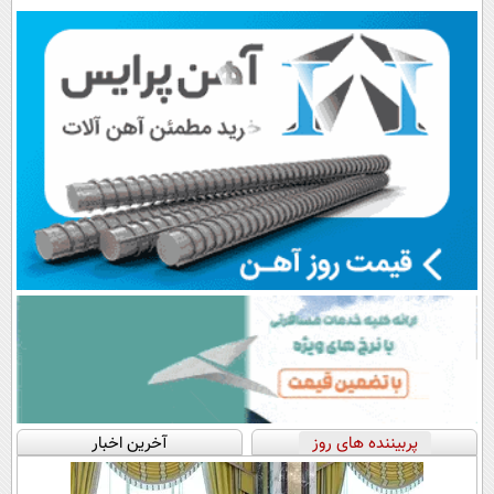
رایگان+پرداخت
سبک و مقاوم |
◗پرسش‌نامه◖
اقساطی😍
پرداخت قسطی
پربیننده های روز
آخرین اخبار