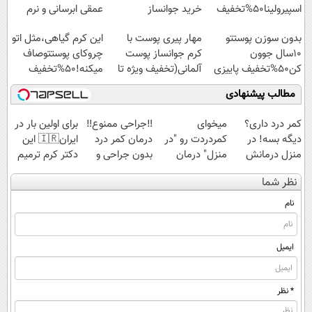
اسپیرولینا50%تخفیف
خرید جوانساز
عمقی ابرسانی و نرم
اسپیرولینا با تخفیف
میکنه
بدون سوزن پوستتو
مهار پیری پوست با
این کرم گیاهی،مثل اتو
ویژه
10سال جوون
کرم جوانساز پوست
چروکای پوستتوصاف
کن50%تخفیف پاییزی
آلمانی(تخفیف ویژه تا
میکنه!50%تخفیف
امشب)
مطالب پیشنهادی
کمر درد داری؟
میخوای
‼️جراحی ممنوع‼️
برای اولین بار در
دیگه بسه! در
کمردردت رو "در
درمان کمر درد
ایران🇮🇷 این
منزل درمانش
منزل" درمان
بدون جراحی و
دکتر کرم ترمیم
کن
کنی؟ (◂فیلم +
دوره نقاهت
کننده 23 روزه
نظر شما
(◀پرسش‌نامه)
◂پرسش‌نامه)
ساخت!
نام
ایمیل
* نظر