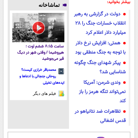
جلبک
میلیاردر شد.
پوستتوصاف
ویژه
بیشتر بخوانید:
تماشاخانه
50%تخفیف
آموزش رایگان
میکنه!50%تخفیف
دولت در گزارشی به رهبر
انقلاب خسارات جنگ را ۲۸
میلیارد دلار اعلام کرد
همتی: افزایش نرخ دلار
ساعت ۸:۱۵ ششم اوت ؛
با توجه به جنگ منطقی بود
هیروشیما / وقتی شهر در دیگ
قیر می‌جوشید
پیکر شهدای جنگ چگونه
محمدباقر خرازی کیست؟
شناسایی شد؟
روحانی جنجالی با ادعاها و
وندی شرمن: آمریکا
ایده‌های تخیلی
نمی‌تواند تنگه هرمز را باز
فیلم های دیگر
کند
تظاهرات ضد نتانیاهو در
قدس اشغالی