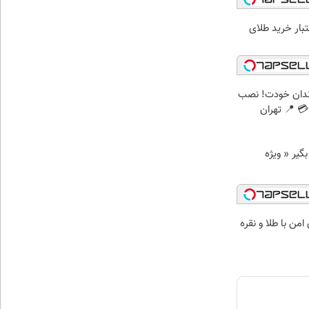
اعتبار خرید طلای
ندان خودت! نصب
 📍 تهران
د وام بگیر « ویژه
من با طلا و نقره