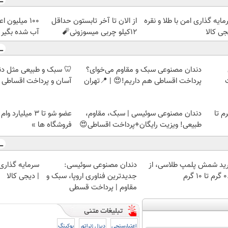
ایه گذاری امن با طلا و نقره
از الان تا آخر تابستون حداقل
100 میلیون 
جی کالا
12کیلو چربی میسوزونی🧨
آب شده بگیر
دندان مصنوعی سبک و مقاوم می‌خوای؟
🦷 سبک و طبیعی مثل د
پرداخت اقساطی هم داریم!😍 | 📍تهران
آسان و پرداخت اقساطی 
لمپ طلاسی، از ۰.۵ گرم تا
دندان مصنوعی سوئیسی | سبک، مقاوم،
عضو شو تا 3 میلیار
طبیعی! ویزیت رایگان+پرداخت اقساطی😍
فروشگاه ها »
ید شمش پلمپ طلاسی، از
دندان مصنوعی سوئیسی:
سرمایه گذاری ا
 ۱۰ گرم
جدیدترین فناوری اروپا، سبک و
| دیجی کالا
مقاوم | پرداخت قسطی
اعتبارسنجی
دیزل ژنراتور
بوکینگ