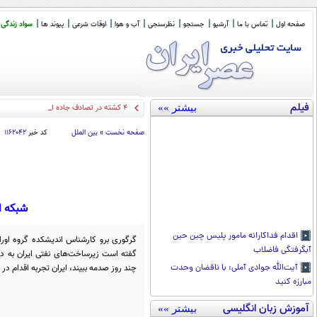
صفحه اول
تماس با ما
آرشیو
جستجو
نظرسنجی
آب و هوا
اوقات شرعی
پیوند ها
سواد زندگی
فیلم
بیشتر »»
۴ کشته در تصادف جاده اهواز خرمشهر
صفحه نخست
»
بین الملل
کد خبر
۱۱۶۲۰۴۲
شبکه ان
اقدام فداکارانه مامور پلیس چین حین
گرگوری برو کارشناس اندیشکده گروه اوراس
آبگرفتگی فاضلاب
گفته است زیرساخت‌های نفتی ایران به دل
چند روز صدمه ببیند، ایران تجربه اقدام در 
آیت‌الله جوادی آملی: با ناقضان وحدت
مبارزه کنید
آموزش زبان انگلیسی
بیشتر »»