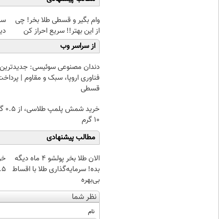
وام بگیر و قسطی طلا بخر! چی
سرم
از این بهتر!! سریع احراز کن
دی
از سراسر وب
دندان مصنوعی سوئیسی: جدیدترین
فناوری اروپا، سبک و مقاوم | پرداخت
قسطی
خرید شمش پ
۱۰ گرم
مطالب پیشنهادی
الان طلا بخر پولشو 4 ماه دیگه
خر
بده! سرمایه‌گذاری طلا با اقساط
۰.۵ گرم تا
بی‌بهره
نظر شما
نام