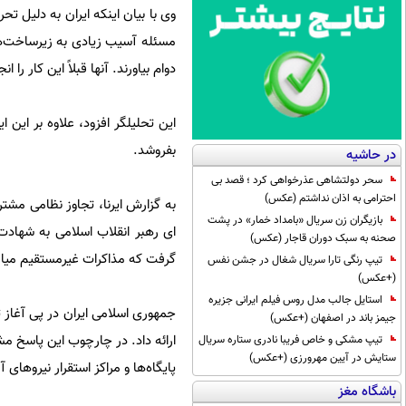
مسئله آسیب زیادی به زیرساخت‌های
دوام بیاورند. آنها قبلاً این کار را انج
بفروشد.
در حاشیه
سحر دولتشاهی عذرخواهی کرد ؛ قصد بی
احترامی به اذان نداشتم (عکس)
به گزارش ایرنا، تجاوز نظامی مشت
بازیگران زن سریال «بامداد خمار» در پشت
صحنه به سبک دوران قاجار (عکس)
گرفت که مذاکرات غیرمستقیم میان 
تیپ رنگی تارا سریال شغال در جشن نفس
(+عکس)
استایل جالب مدل روس فیلم ایرانی جزیره
جمهوری اسلامی ایران در پی آغاز 
جیمز باند در اصفهان (+عکس)
ارائه داد. در چارچوب این پاسخ 
تیپ مشکی و خاص فریبا نادری ستاره سریال
ستایش در آیین مهرورزی (+عکس)
پایگاه‌ها و مراکز استقرار نیروها
باشگاه مغز