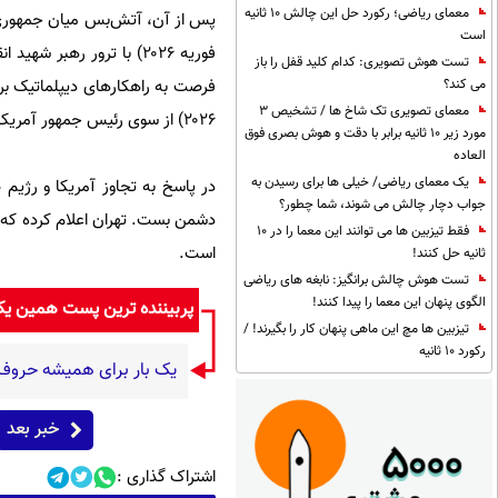
معمای ریاضی؛ رکورد حل این چالش 10 ثانیه
است
تست هوش تصویری: کدام کلید قفل را باز
می کند؟
معمای تصویری تک شاخ ها / تشخیص 3
۲۰۲۶) از سوی رئیس جمهور آمریکا به صورت نامحدود تمدید شد.
مورد زیر 10 ثانیه برابر با دقت و هوش بصری فوق
العاده
یک معمای ریاضی/ خیلی ها برای رسیدن به
جواب دچار چالش می شوند، شما چطور؟
دشمن بست. تهران اعلام کرده که 
فقط تیزبین ها می توانند این معما را در 10
است.
ثانیه حل کنند!
تست هوش چالش برانگیز: نابغه های ریاضی
الگوی پنهان این معما را پیدا کنند!
پربیننده ترین پست همین ی
تیزبین ها مچ این ماهی پنهان کار را بگیرند! /
رکورد 10 ثانیه
یک بار برای همیشه حروف اض
خبر بعد
اشتراک گذاری :