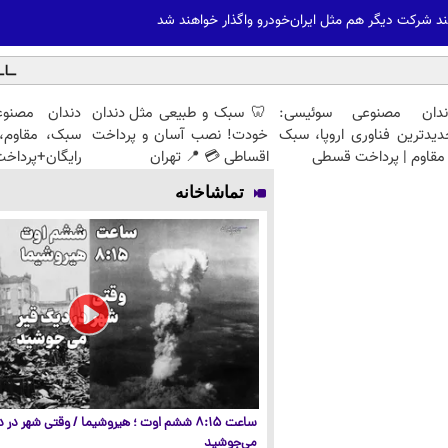
د شرکت دیگر هم مثل ایران‌خودرو واگذار خواهند شد
ندان مصنوعی سوئیسی:
🦷 سبک و طبیعی مثل دندان
دندان مصنو
دیدترین فناوری اروپا، سبک
خودت! نصب آسان و پرداخت
سبک، مقاوم، 
مقاوم | پرداخت قسطی
اقساطی 💳 📍 تهران
رایگان+پرداخ
تماشاخانه
ساعت ۸:۱۵ ششم اوت ؛ هیروشیما / وقتی شهر در
می‌جوشید