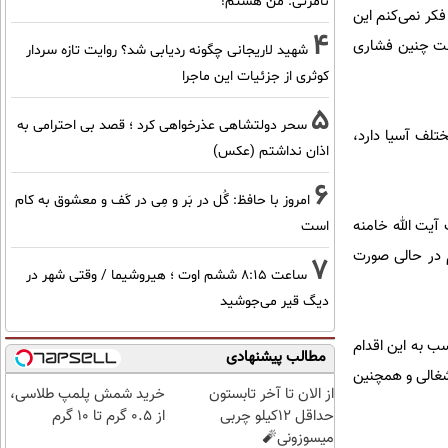
نامرئی: من هستم!
ارد، گفت: فکر نمی‌کنم این
4
 تحت چنین فشاری
شهید لاریجانی چگونه ردیابی شد؟ روایت تازه سردار
کوثری از جزئیات این ماجرا
5
سحر دولتشاهی عذرخواهی کرد ؛ قصد بی احترامی به
ریا در مناطق مختلف آسیا دارد،
اذان نداشتم (عکس)
6
امروز با حافظ: گُل در بَر و مِی در کَف و معشوق به کام
آیت الله خامنه
است
۱۴ (۲۸ فوریه ۲۰۲۶) آغاز شد؛ این اقدام در حالی صورت
7
ساعت ۸:۱۵ ششم اوت ؛ هیروشیما / وقتی شهر در
دیگ قیر می‌جوشید
ب به این اقدام
مطالب پیشنهادی
شغالی و همچنین
از الان تا آخر تابستون
خرید شمش پلمپ طلاسی،
حداقل 12کیلو چربی
از ۰.۵ گرم تا ۱۰ گرم
میسوزونی🧨