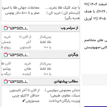
پس از آن، آتش‌بس میان جمهوری اسلامی ایران و آمریکا و رژیم صهیونیستی پس از جنگ ۴۰ روزه رمضان که ۹ اسفند ۱۴۰۴ (۲۸
با چند کلیک طلا بخرید...
معاملات جهانی طلا با اسپرد
فوریه ۲۰۲۶) با ترور رهبر شهید انقلاب اسلامی و جمعی از مسئولان آغاز شد، در ۱۹ فروردین‌ماه ۱۴۰۵ (۷ آوریل ۲۰۲۶)، با هدف
(ثبت‌نام کن | خرید کن |
صفر و تا ۵۰۰ دلار بونوس
هدیه بگیر)
فرصت به راهکارهای دیپلماتیک برای پایان دادن دائمی به جنگ، به مدت ۲ هفته برقرار شد و اول اردیبهشت ماه ۱۴۰۵ (۲۱ آوریل
از سراسر وب
پس‌انداز
از الان تا
خرید
ن تنگه هرمز را به روی کشتی های متخاصم
طلا فقط
آخر
شمش
کایی-صهیونیستی
با ۱۰۰
تابستون
زیوتو 
هزارتومان
حداقل
گرمی
وبگردی
(امن و
12کیلو
عیار ۵
راحت)
چربی
| ضد
پس‌انداز
خرید
الان طلا
میسوزونی
جعل و
طلا فقط
طلای
🧨
پلمپ
با ۱۰۰
آبشده
دیگه بده
مخصوص
هزارتومان
حتی با
سرمایه‌گ
مطالب پیشنهادی
(امن و
۱۰۰هزارتومان
طلا با ا
راحت)
بی‌بهره
دندان مصنوعی سوئیسی |
از الان تا آخر تابستون
سبک، مقاوم، طبیعی!
حداقل 12کیلو چربی
ویزیت رایگان+پرداخت
میسوزونی🧨
اقساطی😍