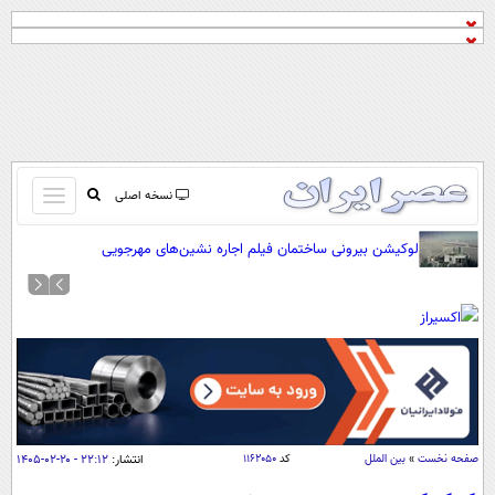
باز
نسخه اصلی
و
صفحه اول
لوکیشن بیرونی ساختمان فیلم اجاره نشین‌های مهرجویی
بسته
تماس با ما
کردن
آرشیو
منو
جستجو
نظرسنجی
آب و هوا
اوقات شرعی
پیوند ها
صفحه نخست
»
بین الملل
کد
۱۱۶۲۰۵۰
انتشار:
۲۲:۱۲ - ۲۰-۰۲-۱۴۰۵
سواد زندگی