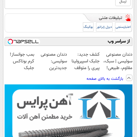
اعتبارسنجی
دیزل ژنراتور
بوکینگ
از سراسر وب
دندان مصنوعی
کشف جدید:
دندان مصنوعی
بمب جوانساز!
سوئیسی | سبک،
جلبک اسپیرولینا
سوئیسی:
کرم بوتاکس
مقاوم، طبیعی!
پیری را متوقف
جدیدترین
جلبک
ویزیت
می
فناوری اروپا،
اسپیرولینا50%تخفیف
بازگشت به بالای صفحه
رایگان+پرداخت
کند50%تخفیف
سبک و مقاوم |
اقساطی😍
پرداخت قسطی