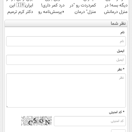
دیگه بسه! در
کمردردت رو "در
درد کمر داری!
ایران🇮🇷 این
منزل درمانش
منزل" درمان
◗پرسش‌نامه رو
دکتر کرم ترمیم
کن
کنی؟ (◂فیلم +
پر کن◖
کننده 23 روزه
نظر شما
(◀پرسش‌نامه)
◂پرسش‌نامه)
ساخت!
نام
ایمیل
* نظر
* کد امنیتی