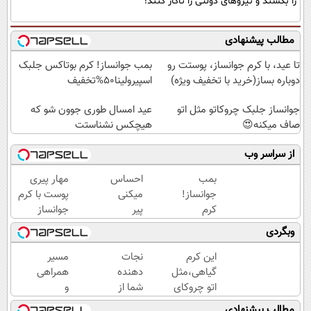
را بکشند و نیرو‌های دولتی را ناکار کنند!
مطالب پیشنهادی
تا عید، با کرم جوانساز، پوستت رو
بمب جوانساز! کرم بوتاکس جلبک
دوباره بساز(خرید با تخفیف ویژه)
اسپیرولینا50%تخفیف
جوانساز جلبک چروکاتو مثل اتو
عید امسال طوری جوون شو که
صاف میکنه😍
هیچکس نشناستت
از سراسر وب
بمب
احساس
مهار پیری
جوانساز!
میکنی
پوست با کرم
کرم
پیر
جوانساز
بوتاکس
شدی؟
پوست
وبگردی
جلبک
جوانی
آلمانی(تخفیف
اسپیرولینا50%تخفیف
رو با
ویژه تا
این کرم
نجات
مسیر
جوانساز
امشب)
گیاهی،مثل
دهنده
همراهی
جلبک
اتو چروکای
شما از
و
تجربه
پوستتوصاف
پیری!
گزارش
مطالب پیشنهادی