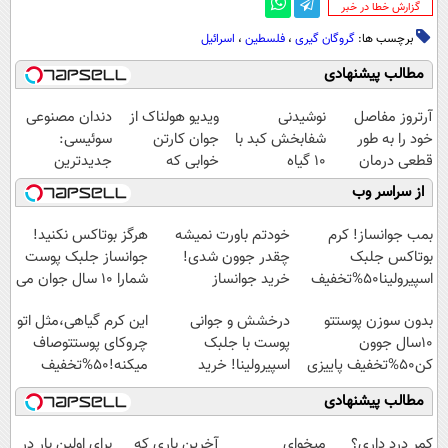
‌گزارش خطا در خبر
برچسب ها:
گروگان گیری
،
فلسطین
،
اسرائیل
مطالب پیشنهادی
آرتروز مفاصل
نوشیدنی
ویدیو هولناک از
دندان مصنوعی
خود را به طور
شفابخش کبد با
جوان کارتن
سوئیسی:
قطعی درمان
10 گیاه
خوابی که
جدیدترین
کنید!
موثر(تخفیف تا
میلیاردر شد.
فناوری اروپا،
از سراسر وب
◗پرسش‌نامه◖
امشب)
آموزش رایگان
سبک و مقاوم |
پرداخت قسطی
بمب جوانساز! کرم
خودتم باورت نمیشه
هرگز بوتاکس نکنید!
بوتاکس جلبک
چقدر جوون شدی!
جوانساز جلبک پوست
اسپیرولینا50%تخفیف
خرید جوانساز
شمارا ۱۰ سال جوان می
اسپیرولینا با تخفیف
کند
بدون سوزن پوستتو
درخشش و جوانی
این کرم گیاهی،مثل اتو
ویژه
10سال جوون
پوست با جلبک
چروکای پوستتوصاف
کن50%تخفیف پاییزی
اسپیرولینا! خرید
میکنه!50%تخفیف
محصول با تخفیف ویژه
مطالب پیشنهادی
کمر درد داری؟
میخوای
آخرین باری که
برای اولین بار در