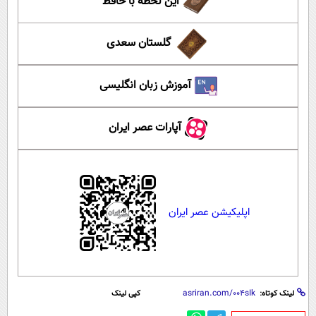
این لحظه با حافظ
گلستان سعدی
آموزش زبان انگلیسی
آپارات عصر ایران
اپلیکیشن عصر ایران
لینک کوتاه:
کپی لینک