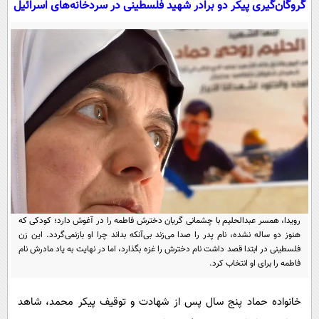
گروگان‌گیری پیکر دو برادر شهید فلسطینی در سردخانه‌های اسرائیل
سیاسی
اقتصاد
جامعه
اقتصادی
ورزشی
اجتماعی
خودرو
بین الملل
حوادث
فرهنگ و هنر
سیاست خارجی
سلامت
علم و دانش
یک برش دانایی
قرآن
فناوری و It
محیط زیست
گوناگون
علمی
سفر و تفریح
رویدا، همسر عبدالحلیم با چشمانی گریان دخترش فاطمه را در آغوش دارد؛ کودکی که
فیلم
سرگرمی
اخبار کریپتو
هنوز دو ساله نشده، نام پدر را صدا می‌زند بی‌آنکه بداند چرا او بازنمی‌گردد. این زن
عصر ایران 2
اقتصاد
فلسطینی در ابتدا قصد داشت نام دخترش را غزه بگذارد، اما در نهایت به یاد مادرش نام
باشگاه مغز
فاطمه را برای او انتخاب کرد.
آموزش زبان
خواندنی ها و دیدنی ها
ورزش
مجله تصویری سلاح
داستان کوتاه
سیاست
خانواده حماد پنج سال پس از شهادت و توقیف پیکر محمد، شاهد