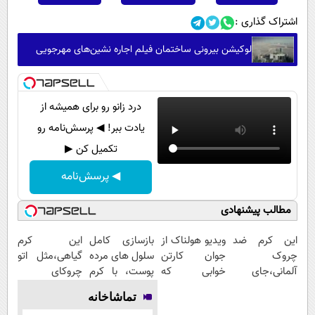
اشتراک گذاری :
لوکیشن بیرونی ساختمان فیلم اجاره نشین‌های مهرجویی
درد زانو رو برای همیشه از
یادت ببر! ◀ پرسش‌نامه رو
تکمیل کن ▶
◀ پرسش‌نامه
مطالب پیشنهادی
این کرم ضد
ویدیو هولناک از
بازسازی کامل
این کرم
چروک
جوان کارتن
سلول های مرده
گیاهی،مثل اتو
آلمانی،جای
خوابی که
پوست، با کرم
چروکای
بوتاکس رو برات
میلیاردر شد.
جوانساز
پوستتوصاف
تماشاخانه
پر میکنه!
آموزش رایگان
جلبک(50%
میکنه!50%تخفیف