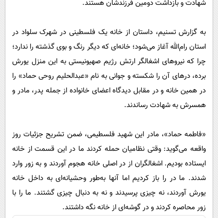
شهادت و بازداشت دومین فرزندشان هستند.
پیامک
سرگرمی
روانشناسی
فناوری
به گزارش تسنیم، داستان از خانه یک فلسطینی در شهرک سلواد در
آشپزی
گوناگون
استان رام‌الله آغاز می‌شود؛ خانه‌ای که دیگر رنگ و بوی گذشته را ندارد؛
دانلود
حوادث
چرا که نیروهای اشغالگر ارتش رژیم صهیونیستی به این منزل یورش
برده، درهای آن را شکسته و جوانی به نام «عبدالحلیم روحی حماد» را
محیط زیست
در همین خانه و در مقابل دیدگاه اعضای خانواده از جمله پدر، مادر و
سلامت
همسرش به شهادت رساندند.
فرهنگی
بین الملل
«فاطمه حماد»، مادر این شهید فلسطیمی، ضمن تشریح جزئیات روز
واقعه می‌گوید: وقتی نظامیان حمله کردند ما در این قسمت از خانه
اجتماعی
ایستاده بودیم. اشغالگران از در اصلی خانه هجوم آوردند و به زور وارد
حیات وحش
شدند. ما در را باز کردیم اما آنها به‌طور وحشیانه‌ای به داخل خانه
سیاست خارجی
یورش آوردند، نه چیزی پرسیدند و نه به دنبال چیزی گشتند. ما را با
زور محاصره کردند و در گوشه‌ای از خانه نگه داشتند.