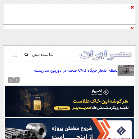
باز
نسخه اصلی
و
صفحه اول
لحظه انفجار جایگاه CNG صحنه در دوربین مداربسته
بسته
تماس با ما
کردن
آرشیو
منو
جستجو
نظرسنجی
آب و هوا
اوقات شرعی
پیوند ها
سواد زندگی