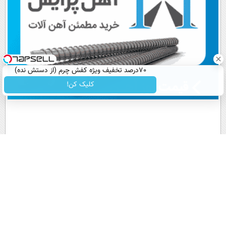
70درصد تخفیف ویژه کفش چرم (از دستش نده)
کلیک کن!
پربیننده های روز
آخرین اخبار