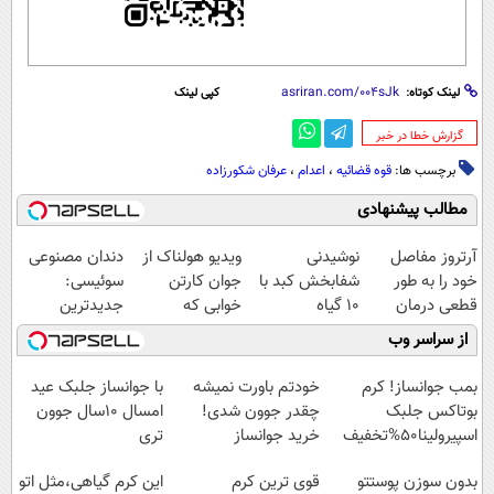
لینک کوتاه:
کپی لینک
‌گزارش خطا در خبر
برچسب ها:
قوه قضائیه
،
اعدام
،
عرفان شکورزاده
مطالب پیشنهادی
آرتروز مفاصل
نوشیدنی
ویدیو هولناک از
دندان مصنوعی
خود را به طور
شفابخش کبد با
جوان کارتن
سوئیسی:
قطعی درمان
10 گیاه
خوابی که
جدیدترین
کنید!
موثر(تخفیف تا
میلیاردر شد.
فناوری اروپا،
از سراسر وب
◗پرسش‌نامه◖
امشب)
آموزش رایگان
سبک و مقاوم |
پرداخت قسطی
بمب جوانساز! کرم
خودتم باورت نمیشه
با جوانساز جلبک عید
بوتاکس جلبک
چقدر جوون شدی!
امسال ۱۰سال جوون
اسپیرولینا50%تخفیف
خرید جوانساز
تری
اسپیرولینا با تخفیف
بدون سوزن پوستتو
قوی ترین کرم
این کرم گیاهی،مثل اتو
ویژه