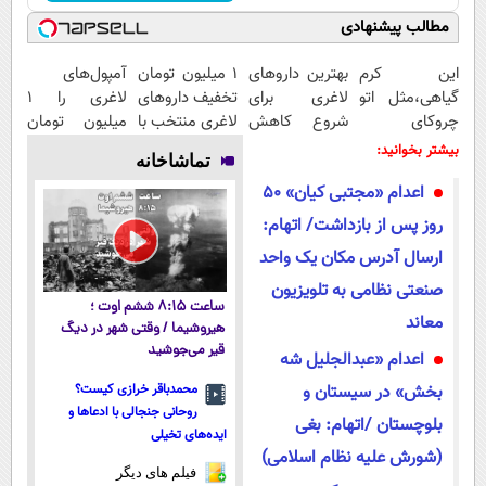
مطالب پیشنهادی
این کرم
بهترین داروهای
۱ میلیون تومان
آمپول‌های
گیاهی،مثل اتو
لاغری برای
تخفیف داروهای
لاغری را ۱
چروکای
شروع کاهش
لاغری منتخب با
میلیون تومان
پوستتوصاف
وزن، ارسال از
ارسال از
ارزان‌تر از
بیشتر بخوانید:
تماشاخانه
میکنه!50%تخفیف
داروخانه های
داروخانه
همه‌جا بخر!
اعدام «مجتبی کیان» 50
نزدیکت!
نزدیکت
روز پس از بازداشت/ اتهام:
ارسال آدرس مکان یک واحد
صنعتی نظامی به تلویزیون
ساعت ۸:۱۵ ششم اوت ؛
معاند
هیروشیما / وقتی شهر در دیگ
قیر می‌جوشید
اعدام «عبدالجلیل شه‌
بخش» در سیستان و
محمدباقر خرازی کیست؟
روحانی جنجالی با ادعاها و
بلوچستان /اتهام: بغی
ایده‌های تخیلی
(شورش علیه نظام اسلامی)
فیلم های دیگر