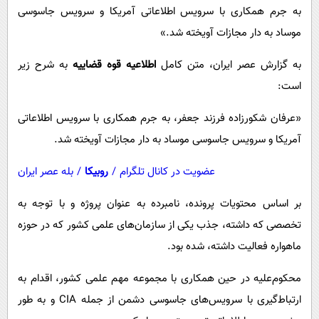
پیامک
سرگرمی
به جرم همکاری با سرویس اطلاعاتی آمریکا و سرویس جاسوسی
موساد به دار مجازات آویخته شد.»
روانشناسی
فناوری
آشپزی
گوناگون
به گزارش عصر ایران، متن کامل
اطلاعیه قوه قضاییه
به شرح زیر
دانلود
است:
حوادث
محیط زیست
«عرفان شکورزاده فرزند جعفر، به جرم همکاری با سرویس اطلاعاتی
آمریکا و سرویس جاسوسی موساد به دار مجازات آویخته شد.
سلامت
فرهنگی
عضویت در کانال تلگرام
/
روبیکا
/
بله عصر ایران
بین الملل
بر اساس محتویات پرونده، نامبرده به عنوان پروژه و با توجه به
اجتماعی
تخصصی که داشته، جذب یکی از سازمان‌های علمی کشور که در حوزه
حیات وحش
ماهواره فعالیت داشته، شده بود.
سیاست خارجی
محکوم‌علیه در حین همکاری با مجموعه مهم علمی کشور، اقدام به
ارتباط‌گیری با سرویس‌های جاسوسی دشمن از جمله CIA و به طور