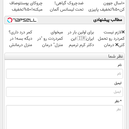
10سال جوون
ضدچروک گیاهی!
چروکای پوستتوصاف
کن50%تخفیف پاییزی
تحت لیسانس آلمان
میکنه!50%تخفیف
(40%تخفیف زمستانی)
مطالب پیشنهادی
❌لازم نیست
برای اولین بار در
میخوای
کمر درد داری؟
کمردرد رو تحمل
ایران🇮🇷 این
کمردردت رو "در
دیگه بسه! در
کنی❌ درمان
دکتر کرم ترمیم
منزل" درمان
منزل درمانش
بدون جراحی و
کننده 23 روزه
کنی؟ (◂فیلم +
کن
نظر شما
قرص
ساخت!
◂پرسش‌نامه)
(◀پرسش‌نامه)
(پرسشنامه)
نام
ایمیل
* نظر