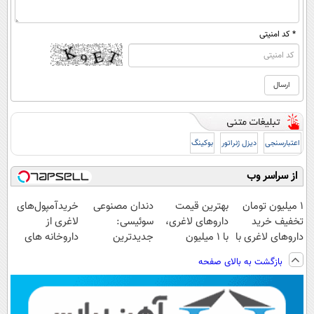
* کد امنیتی
اعتبارسنجی
دیزل ژنراتور
بوکینگ
از سراسر وب
1 میلیون تومان
بهترین قیمت
دندان مصنوعی
خریدآمپول‌های
تخفیف خرید
داروهای لاغری،
سوئیسی:
لاغری از
داروهای لاغری با
با ۱ میلیون
جدیدترین
داروخانه های
ارسال از
تخفیف و ارسال
فناوری اروپا،
اطرافت، ارسال
بازگشت به بالای صفحه
داروخانه و پک
از داروخانه‌
سبک و مقاوم |
فوری همراه با
یخ!
پرداخت قسطی
پک یخ!