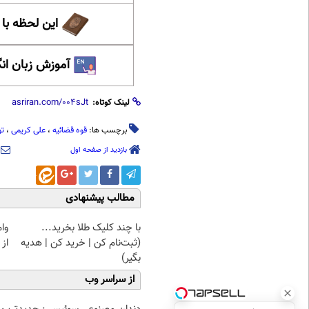
این لحظه با
آموزش زبان ان
لینک کوتاه:
برچسب ها:
قوه قضائیه
،
علی کریمی
،
تو
بازدید از صفحه اول
مطالب پیشنهادی
با چند کلیک طلا بخرید...
وا
(ثبت‌نام کن | خرید کن | هدیه
از 
بگیر)
از سراسر وب