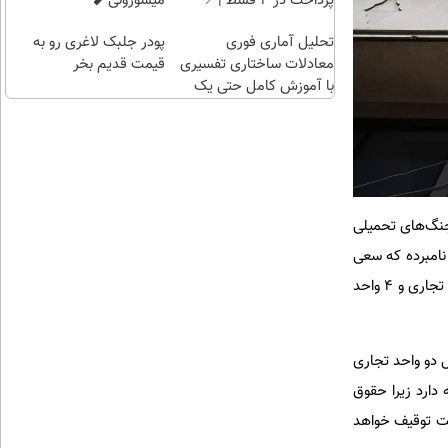
پرداخت در 4 قسط |📍
میسوزونی🧨
تهران
تحلیل آماری فوری
پودر جلبک لاغری رو به
معادلات ساختاری تفسیری
قیمت قدیم بخر
با آموزش کامل حتی یک
روزه !!
جنگ‌های تحمیلی
نامبرده که سعی
در اختفای آنها داشته با کار پیچیده حقوقی اطلاعاتی در استان البرز شناسایی شده است؛ بنابراین گزارش، دو واحد تجاری و ۴ واحد
 دو واحد تجاری
دارد زیرا حقوق
لت توقیف خواهد