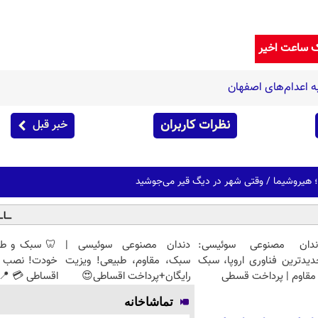
ک ساعت اخیر
 اعدام‌های اصفهان
نظرات کاربران
خبر قبل
ندان مصنوعی سوئیسی:
دندان مصنوعی سوئیسی |
🦷 سبک و طبی
دیدترین فناوری اروپا، سبک
سبک، مقاوم، طبیعی! ویزیت
خودت! نصب آ
مقاوم | پرداخت قسطی
رایگان+پرداخت اقساطی😍
اقساطی 💳 📍 
تماشاخانه