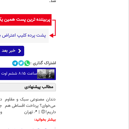
شد.
پربیننده ترین پست همین ی
پشت پرده کلیپ اعتراض به
خبر بعد
اشتراک گذاری :
ساعت ۸:۱۵ ششم اوت ؛ هیروشیما / وقتی شهر در دیگ قیر می‌جوشید
مطالب پیشنهادی
دندان مصنوعی سبک و مقاوم
د
می‌خوای؟ پرداخت اقساطی هم
ج
داریم!😍 | 📍تهران
و 
بیشتر بخوانید: