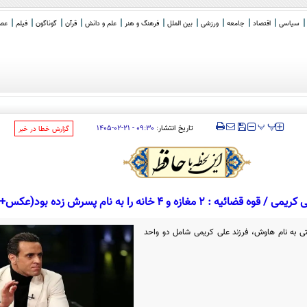
سیاسی
اقتصاد
جامعه
ورزشی
بین الملل
فرهنگ و هنر
علم و دانش
قرآن
گوناگون
فیلم
عصر 
‍‍‍ پ
پ
تاریخ انتشار:
۰۹:۳۰ - ۲۱-۰۲-۱۴۰۵
‌گزارش خطا در خبر
 مغازه و 4 خانه را به نام پسرش زده بود(عکس+فیلم)
ی به نام هاوش، فرزند علی کریمی شامل دو واحد