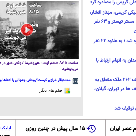
یکی کریمی، مهناز افشار،
مزدک میرزایی، شیرین نشاط، مستر تیستر و 63 نفر
ن
اموال مهدی نصیری مصادره شد ؛ به علاوه 22 نفر
نفر در همدان به اتهام ارتباط با
ساعت ۸:۱۵ ششم اوت ؛ هیروشیما / وقتی شهر در
می‌جوشید
سخنگوی قوه قضائیه: توقیف ۲۶۲ ملک متعلق به
محمدباقر خرازی کیست؟روحانی جنجالی با ادعاها و 
 ها در تهران، گیلان،
فیلم های دیگر
 توقیف شد
 عصر ایران
۱۵ سال پیش در چنین روزی
اپلیکی