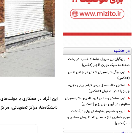
در حاشیه
بازیگران زن سریال «بامداد خمار» در پشت
صحنه به سبک دوران قاجار (عکس)
تیپ رنگی تارا سریال شغال در جشن نفس
(+عکس)
استایل جالب مدل روس فیلم ایرانی جزیره
جیمز باند در اصفهان (+عکس)
این افراد در همکاری با دولت‌ها
تیپ مشکی و خاص فریبا نادری ستاره سریال
ستایش در آیین مهرورزی (+عکس)
دانشگاه‌ها، مراکز تحقیقاتی، مراکز 
دریغ و افسوس هنرمندان برای درگذشت
مریم همتیان ؛ از حامد بهداد تا پیمان معادی و
... (عکس)