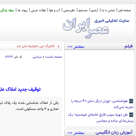
صفحه اول
تماس با ما
آرشیو
جستجو
نظرسنجی
آب و هوا
اوقات شرعی
پیوند ها
سواد زندگی
فیلم
بیشتر »»
پیام روشن پزشکیان در
_
صفحه نخست
»
سیاسی
کد خبر
۱۱۶۲۱۲۱
توقیف جدید املاک علی کریمی / قوه قضائیه : 2
هواشناسی: تهران دیگر دمای ۴۰ درجه را
یکی از املاک شناسایی شده یک پلاک ثبت
تجربه نمی‌کند
تجاری و ۴ واحد مسکونی است.
طرز تهیه سوپ قارچ خامه‌ای خوشمزه؛ یک
پیش‌غذای ساده و مجلسی
آموزش زبان انگلیسی
بیشتر »»