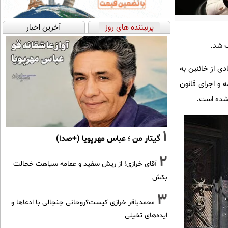
پربیننده های روز
آخرین اخبار
ف شد.
دی از خائنین به
 و اجرای قانون
 شده است.
1
گیتار من ؛ عباس مهرپویا (+صدا)
2
آقای خرازی! از ریش سفید و عمامه سیاهت خجالت
بکش
3
محمدباقر خرازی کیست؟روحانی جنجالی با ادعاها و
ایده‌های تخیلی