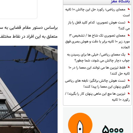
باشگاه مغز
معمای ریاضی؛ رکورد حل این چالش 10 ثانیه
است
تست هوش تصویری: کدام کلید قفل را باز
براساس دستور مقام قضایی به ساز
می کند؟
معمای تصویری تک شاخ ها / تشخیص 3
متعلق به این افراد در نقاط مخت
مورد زیر 10 ثانیه برابر با دقت و هوش بصری فوق
العاده
یک معمای ریاضی/ خیلی ها برای رسیدن به
جواب دچار چالش می شوند، شما چطور؟
فقط تیزبین ها می توانند این معما را در 10
ثانیه حل کنند!
تست هوش چالش برانگیز: نابغه های ریاضی
الگوی پنهان این معما را پیدا کنند!
تیزبین ها مچ این ماهی پنهان کار را بگیرند! /
رکورد 10 ثانیه