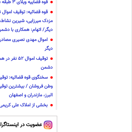
قوه قضاییه ویلای ۳ طبقه علی کریمی را مصادره کرد
قوه قضائیه: توقیف اموال ن
دیگر/ اتهام: همکاری با دشم
دیگر
توقیف اموال ۵۲ 
دشمن
وطن فروشان / بیشترین توقیف
البرز، مازندران و اصفهان
بخشی از املاک علی کریمی
عضویت در اینستاگرام