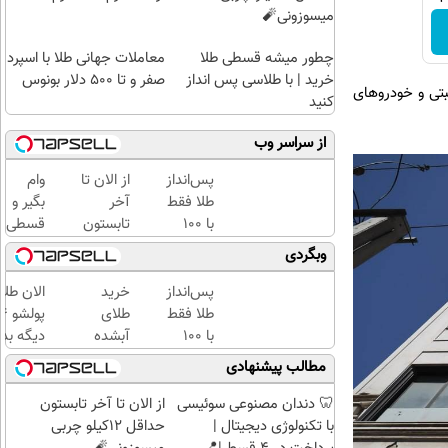
میسوزونی🧨
چطور میشه قسطی طلا
معاملات جهانی طلا با اسپرد
خرید | با طلاسی پس انداز
صفر و تا ۵۰۰ دلار بونوس
بتی و خودروهای
کنید
از سراسر وب
پس‌انداز
از الان تا
وام
طلا فقط
آخر
بگیر و
با ۱۰۰
تابستون
قسطی
هزارتومان
حداقل
طلا
وبگردی
(امن و
12کیلو
بخر!
راحت)
چربی
چی از
پس‌انداز
خرید
الان طلا
میسوزونی
این
طلا فقط
طلای
🧨
بهتر!!
با ۱۰۰
آبشده
دیگه بده
سریع
هزارتومان
حتی با
سرمایه‌گ
مطالب پیشنهادی
احراز
(امن و
۱۰۰هزارتومان
طلا با ا
کن
راحت)
بی‌بهره
🦷 دندان مصنوعی سوئیسی
از الان تا آخر تابستون
با تکنولوژی دیجیتال |
حداقل 12کیلو چربی