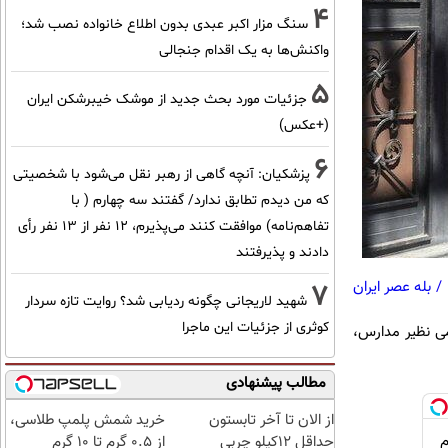
4
سنگ مزار اکبر عبدی بدون اطلاع خانواده نصب شد؛
واکنش‌ها به یک اقدام جنجالی
5
جزئیات مورد بحث جدید از موشک خیبرشکن ایران
(+عکس)
6
پزشکیان‌: آنچه گاهی از رهبر نقل می‌شود با شخصیتی
که من دیدم تطابق ندارد/ گفتند سه چهارم ( با
تفاهم‌نامه) موافقت کنند می‌پذیرم، 12 نفر از 13 نفر رأی
دادند و پذیرفتند
/
بله عصر ایران
7
شهید لاریجانی چگونه ردیابی شد؟ روایت تازه سردار
کوثری از جزئیات این ماجرا
می نظیر مدارس،
مطالب پیشنهادی
از الان تا آخر تابستون
خرید شمش پلمپ طلاسی،
حداقل 12کیلو چربی
از ۰.۵ گرم تا ۱۰ گرم