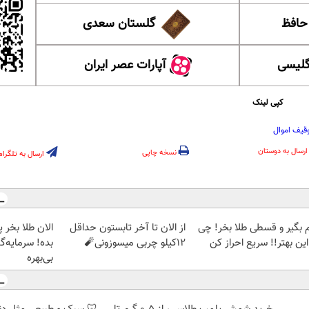
 حافظ
گلستان سعدی
گلیسی
آپارات عصر ایران
کپی لینک
قیف اموال
ارسال به دوستان
نسخه چاپی
ارسال به تلگرام
م بگیر و قسطی طلا بخر! چی
از الان تا آخر تابستون حداقل
این بهتر!! سریع احراز کن
12کیلو چربی میسوزونی🧨
بده! سرمایه‌گ
بی‌بهره