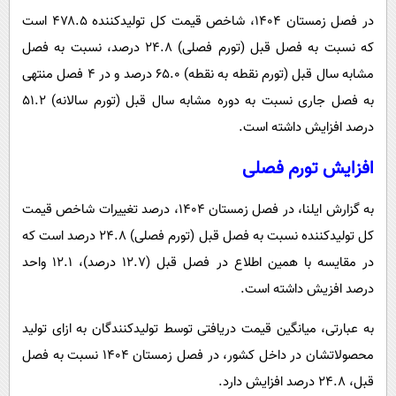
پیامک
سرگرمی
در فصل زمستان ۱۴۰۴، شاخص قیمت کل تولیدکننده ۴۷۸.۵ است
روانشناسی
فناوری
که نسبت به فصل قبل (تورم فصلی) ۲۴.۸ درصد، نسبت به فصل
آشپزی
مشابه سال قبل (تورم نقطه به نقطه) ۶۵.۰ درصد و در ۴ فصل منتهی
گوناگون
به فصل جاری نسبت به دوره مشابه سال قبل (تورم سالانه) ۵۱.۲
دانلود
حوادث
درصد افزایش داشته است.
محیط زیست
افزایش تورم فصلی
سلامت
فرهنگی
به گزارش ایلنا، در فصل زمستان ۱۴۰۴، درصد تغییرات شاخص قیمت
کل تولیدکننده نسبت به فصل قبل (تورم فصلی) ۲۴.۸ درصد است که
بین الملل
در مقایسه با همین اطلاع در فصل قبل (۱۲.۷ درصد)، ۱۲.۱ واحد
اجتماعی
درصد افزیش داشته است.
حیات وحش
به عبارتی، میانگین قیمت دریافتی توسط تولیدکنندگان به ازای تولید
سیاست خارجی
محصولاتشان در داخل کشور، در فصل زمستان ۱۴۰۴ نسبت به فصل
قبل، ۲۴.۸ درصد افزایش دارد.