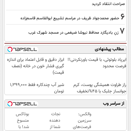
صراحت انتقاد کردید
6
حضور محمدجواد ظریف در مراسم تشییع ابوالقاسم قاسم‌زاده
7
زنِ بادیگارد محافظ نیوشا ضیغمی در مسجد شهرک غرب
مطالب پیشنهادی
ایرپاد بلوتوثی، با قیمت باورنکردنی!!
ابزار دقیق و قابل اعتماد برای اندازه
فرصت محدود
گیری فشار خون در خانه (نصف
قیمت)
راز طراوت همیشگی پوست، کرم
شیر آب چندکاره فقط 1,399,000
جوانساز جلبک با 45%تخفیف
تومان
از سراسر وب
والکس:
نجات
بوتاکس
سرزمین
دهنده
منسوخ
فرصت‌های
شما از
شد! با