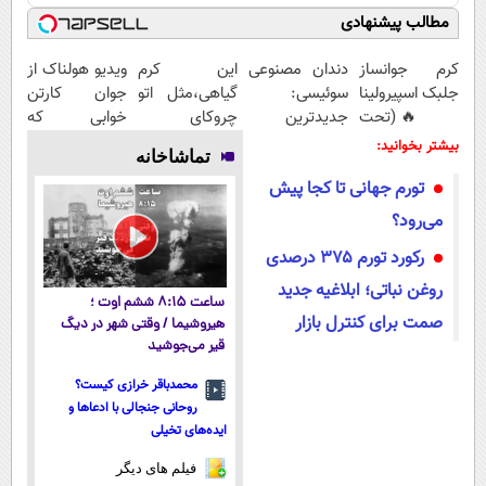
مطالب پیشنهادی
کرم جوانساز
دندان مصنوعی
این کرم
ویدیو هولناک از
جلبک اسپیرولینا
سوئیسی:
گیاهی،مثل اتو
جوان کارتن
🔥 (تحت
جدیدترین
چروکای
خوابی که
لیسانس آلمان)
فناوری اروپا،
پوستتوصاف
میلیاردر شد.
بیشتر بخوانید:
تماشاخانه
سبک و مقاوم |
میکنه!50%تخفیف
آموزش رایگان
تورم جهانی تا کجا پیش
پرداخت قسطی
می‌رود؟
رکورد تورم ۳۷۵ درصدی
روغن نباتی؛ ابلاغیه جدید
ساعت ۸:۱۵ ششم اوت ؛
صمت برای کنترل بازار
هیروشیما / وقتی شهر در دیگ
قیر می‌جوشید
محمدباقر خرازی کیست؟
روحانی جنجالی با ادعاها و
ایده‌های تخیلی
فیلم های دیگر