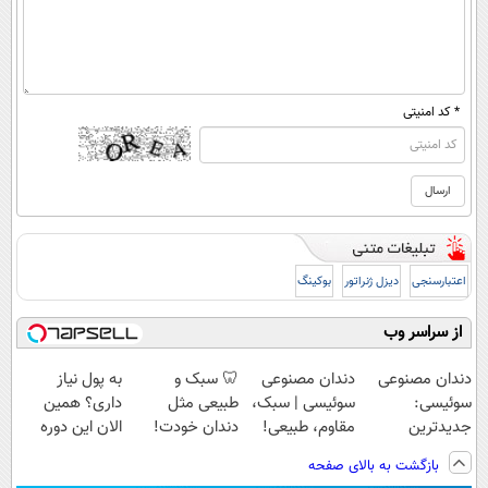
* کد امنیتی
اعتبارسنجی
دیزل ژنراتور
بوکینگ
از سراسر وب
دندان مصنوعی
دندان مصنوعی
🦷 سبک و
به پول نیاز
سوئیسی:
سوئیسی | سبک،
طبیعی مثل
داری؟ همین
جدیدترین
مقاوم، طبیعی!
دندان خودت!
الان این دوره
فناوری اروپا،
ویزیت
نصب آسان و
رایگان رو شرکت
بازگشت به بالای صفحه
سبک و مقاوم |
رایگان+پرداخت
پرداخت اقساطی
کن تا دیر نشده!