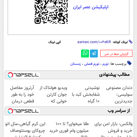
اپلیکیشن عصر ایران
لینک کوتاه:
کپی لینک
‌گزارش خطا در خبر
برچسب ها:
تورم
،
تورم فصلی
،
زمستان
مطالب پیشنهادی
دندان مصنوعی
نوشیدنی
ویدیو هولناک از
آرتروز مفاصل
سوئیسی:
شفابخش کبد با
جوان کارتن
خود را به طور
جدیدترین
10 گیاه
خوابی که
قطعی درمان
فناوری اروپا،
موثر(تخفیف تا
میلیاردر شد.
کنید!
از سراسر وب
سبک و مقاوم |
امشب)
آموزش رایگان
◗پرسش‌نامه◖
پرداخت قسطی
والکس: بازار امن برای
طلا میخوای؟ تا 100
این کرم گیاهی،مثل اتو
خرید و فروش
میلیون وام فوری خرید
چروکای پوستتوصاف