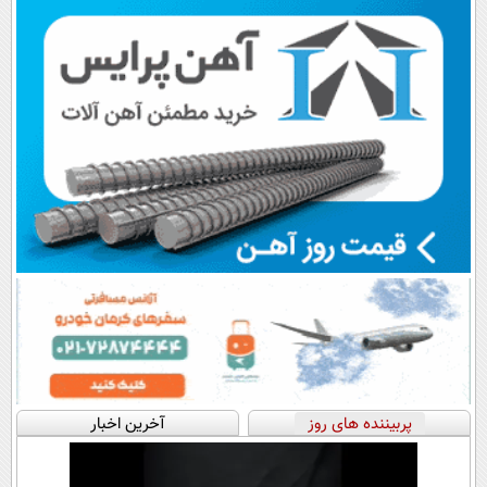
پرداخت قسطی
اقساطی😍
💳 📍 تهران
پربیننده های روز
آخرین اخبار