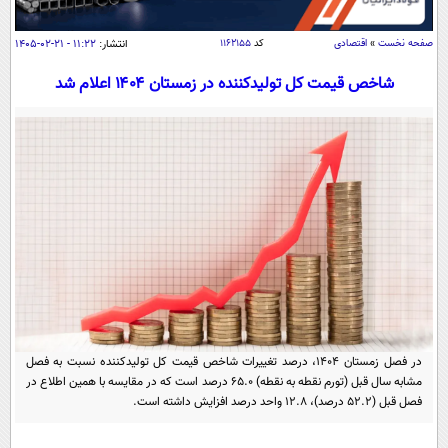
سیاسی
اقتصاد
صفحه نخست
»
اقتصادی
کد
۱۱۶۲۱۵۵
انتشار:
۱۱:۲۲ - ۲۱-۰۲-۱۴۰۵
جامعه
اقتصادی
شاخص قیمت کل تولیدکننده در زمستان ۱۴۰۴ اعلام شد
ورزشی
اجتماعی
خودرو
بین الملل
حوادث
فرهنگ و هنر
سیاست خارجی
سلامت
علم و دانش
یک برش دانایی
قرآن
فناوری و It
محیط زیست
گوناگون
علمی
سفر و تفریح
فیلم
سرگرمی
اخبار کریپتو
عصر ایران 2
اقتصاد
باشگاه مغز
در فصل زمستان ۱۴۰۴، درصد تغییرات شاخص قیمت کل تولیدکننده نسبت به فصل
آموزش زبان
خواندنی ها و دیدنی ها
مشابه سال قبل (تورم نقطه به نقطه) ۶۵.۰ درصد است که در مقایسه با همین اطلاع در
ورزش
مجله تصویری سلاح
فصل قبل (۵۲.۲ درصد)، ۱۲.۸ واحد درصد افزایش داشته است.
داستان کوتاه
سیاست