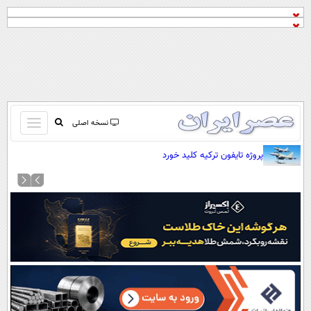
باز
نسخه اصلی
و
صفحه اول
پروژه تایفون ترکیه کلید خورد
بسته
تماس با ما
کردن
آرشیو
منو
جستجو
نظرسنجی
آب و هوا
اوقات شرعی
پیوند ها
سواد زندگی