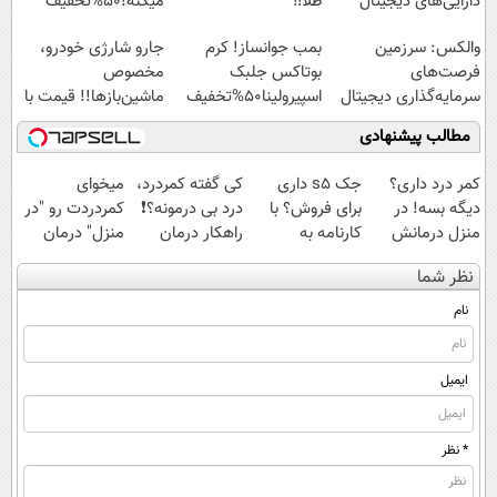
دارایی‌های دیجیتال
طلا‼️
میکنه!50%تخفیف
والکس: سرزمین
بمب جوانساز! کرم
جارو شارژی خودرو،
فرصت‌های
بوتاکس جلبک
مخصوص
سرمایه‌گذاری دیجیتال
اسپیرولینا50%تخفیف
ماشین‌باز‌ها!! قیمت با
شما
تخفیف: فقط
مطالب پیشنهادی
1,499,000
کمر درد داری؟
جک s5 داری
کی گفته کمردرد،
میخوای
دیگه بسه! در
برای فروش؟ با
درد بی درمونه؟❗
کمردردت رو "در
منزل درمانش
کارنامه به
راهکار درمان
منزل" درمان
کن
بهترین قیمت
+پرسشنامه
کنی؟ (◂فیلم +
نظر شما
(◀پرسش‌نامه)
بفروش!
◂پرسش‌نامه)
نام
ایمیل
* نظر