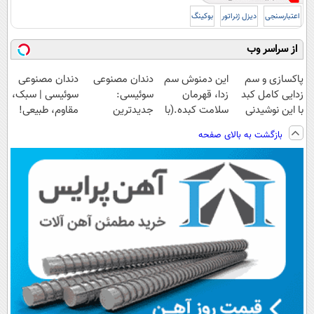
اعتبارسنجی
دیزل ژنراتور
بوکینگ
از سراسر وب
پاکسازی و سم
این دمنوش سم
دندان مصنوعی
دندان مصنوعی
زدایی کامل کبد
زدا، قهرمان
سوئیسی:
سوئیسی | سبک،
با این نوشیدنی
سلامت کبده.(با
جدیدترین
مقاوم، طبیعی!
گیاهی55%تخفیف
55% تخفیف
فناوری اروپا،
ویزیت
بازگشت به بالای صفحه
بخرش)
سبک و مقاوم |
رایگان+پرداخت
پرداخت قسطی
اقساطی😍