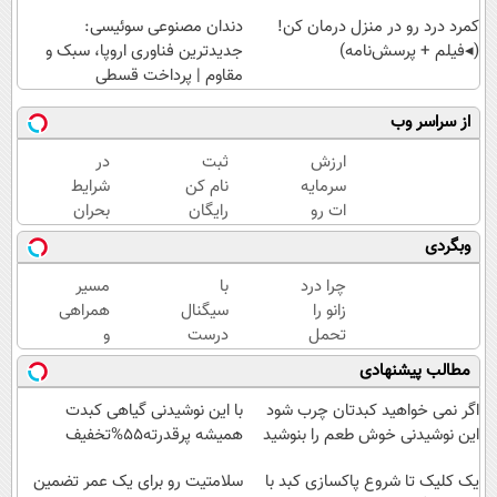
کمرد درد رو در منزل درمان کن!
دندان مصنوعی سوئیسی:
(◂فیلم + پرسش‌نامه)
جدیدترین فناوری اروپا، سبک و
مقاوم | پرداخت قسطی
از سراسر وب
ارزش
ثبت
در
سرمایه
نام کن
شرایط
ات رو
رایگان
بحران
با
سیگنال
ارزش
وبگردی
سینگال
سرمایه
پولت
درست
گذاری
رو
چرا درد
با
مسیر
بالا ببر
بگیر
حفظ
زانو را
سیگنال
همراهی
👌✅
کن!
تحمل
درست
و
سیگنال
می‌کنی؟
سرمایه
گزارش
مطالب پیشنهادی
رایگان!
خیلی
گذاری
عملکرد
ساده
( شروع
گروه
اگر نمی خواهید کبدتان چرب شود
با این نوشیدنی گیاهی کبدت
درمنزل
رایگان
اسنپ
این نوشیدنی خوش طعم را بنوشید
همیشه پرقدرته55%تخفیف
درمانش
)
در
کن
یک کلیک تا شروع پاکسازی کبد با
۱۴۰۴
سلامتیت رو برای یک عمر تضمین