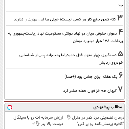
بود
3
کته کردن برنج کار هر کسی نیست؛ خیلی ها این مهارت را ندارند
4
دعوای حقوقی میان دو نهاد دولتی؛ محکومیت نهاد ریاست‌جمهوری به
پرداخت ۱۳۸ هزار میلیارد تومان
5
دستگیری چهار متهم قتل حمیدرضا رجب‌زاده پس از شناسایی
خودروی ربایش
6
یک هفته ایران جشن بود (+صدا)
7
کیهان هم فراخوان حمله صادر کرد
مطالب پیشنهادی
درمان تضمینی درد کمر در منزل 👌
ارزش سرمایه ات رو با سینگال
"کافیه پرسش‌نامه رو پر کنی"
درست بالا ببر 👌✅