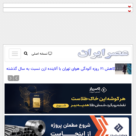
باز
نسخه اصلی
و
صفحه اول
کاهش ۲۱ روزه آلودگی هوای تهران با آلاینده ازن نسبت به سال گذشته
بسته
تماس با ما
کردن
آرشیو
منو
جستجو
نظرسنجی
آب و هوا
اوقات شرعی
پیوند ها
سواد زندگی