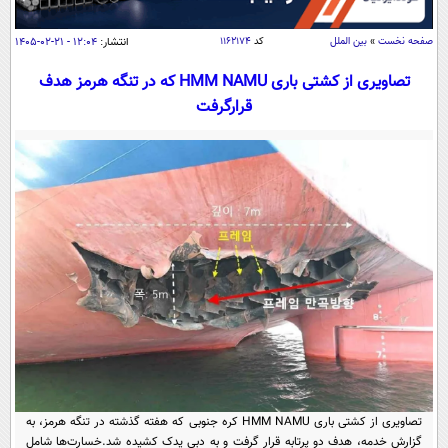
سیاسی
اقتصاد
صفحه نخست
»
بین الملل
کد
۱۱۶۲۱۷۴
انتشار:
۱۲:۰۴ - ۲۱-۰۲-۱۴۰۵
جامعه
اقتصادی
تصاویری از کشتی باری HMM NAMU که در تنگه هرمز هدف
قرارگرفت
ورزشی
اجتماعی
خودرو
بین الملل
حوادث
فرهنگ و هنر
سیاست خارجی
سلامت
علم و دانش
یک برش دانایی
قرآن
فناوری و It
محیط زیست
گوناگون
علمی
سفر و تفریح
فیلم
سرگرمی
اخبار کریپتو
عصر ایران 2
اقتصاد
باشگاه مغز
آموزش زبان
خواندنی ها و دیدنی ها
ورزش
مجله تصویری سلاح
داستان کوتاه
سیاست
تصاویری از کشتی باری HMM NAMU کره جنوبی که هفته گذشته در تنگه هرمز، به
گزارش خدمه، هدف دو پرتابه قرار گرفت و به دبی یدک کشیده شد.خسارت‌ها شامل