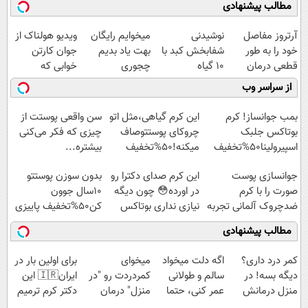
مطالب پیشنهادی
آرتروز مفاصل
نوشیدنی
میخوایم رایگان
ویدیو هولناک از
خود را به طور
شفابخش کبد با
بهت یاد بدیم
جوان کارتن
قطعی درمان
10 گیاه
چجوری
خوابی که
کنید!
موثر(تخفیف تا
پولدارشی! باور
میلیاردر شد.
از سراسر وب
◗پرسش‌نامه◖
امشب)
نداری امتحانش
آموزش رایگان
مجانیه
بمب جوانساز! کرم
این کرم گیاهی،مثل اتو
سن واقعی پوستت از
بوتاکس جلبک
چروکای پوستتوصاف
چیزی که فکر می‌کنی
اسپیرولینا50%تخفیف
میکنه!50%تخفیف
بیشتره...
جوانسازی پوست
این کرم صدای دکترا رو
بدون سوزن پوستتو
صورت را با کرم
در اورده😳 چون دیگه
10سال جوون
ضدچروک آلمانی تجربه
نیازی نداری بوتاکس
کن50%تخفیف پاییزی
کنید!
کنی!!!
مطالب پیشنهادی
کمر درد داری؟
اگه دلت میخواد
میخوای
برای اولین بار در
دیگه بسه! در
سالم و طولانی
کمردردت رو "در
ایران🇮🇷 این
منزل درمانش
عمر کنی، حتما
منزل" درمان
دکتر کرم ترمیم
کن
این دمنوش رو
کنی؟ (◂فیلم +
کننده 23 روزه