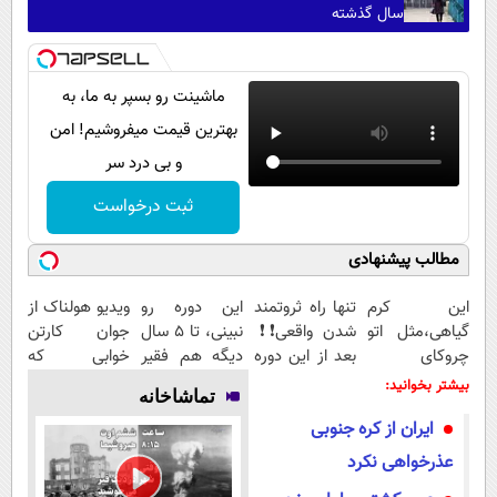
سال گذشته
ماشینت رو بسپر به ما، به
بهترین قیمت میفروشیم! امن
و بی درد سر
ثبت درخواست
مطالب پیشنهادی
این کرم
تنها راه ثروتمند
این دوره رو
ویدیو هولناک از
گیاهی،مثل اتو
شدن واقعی❗❗
نبینی، تا 5 سال
جوان کارتن
چروکای
بعد از این دوره
دیگه هم فقیر
خوابی که
پوستتوصاف
تو خواب هم
می‌مونی! همین
میلیاردر شد.
بیشتر بخوانید:
تماشاخانه
میکنه!50%تخفیف
پول در بیار😍
الان ثبت نام
آموزش رایگان
ایران از کره جنوبی
کن
عذرخواهی نکرد