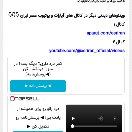
به امید روزهای خوب برای ایران عزیزمان.
پیامک
سرگرمی
روانشناسی
فناوری
ویدئوهای دیدنی دیگر در کانال های آپارات و یوتیوب عصر ایران 👇👇👇
آشپزی
کانال 1
گوناگون
aparat.com/asriran
دانلود
حوادث
کانال 2
محیط زیست
youtube.com/@asriran_official/videos
سلامت
کمر درد داری؟ دیگه بسه! در
فرهنگی
منزل درمانش کن
(◀پرسش‌نامه)
بین الملل
◀ پرسش‌نامه ▶
اجتماعی
حیات وحش
درد زانو رو برای همیشه از
سیاست خارجی
یادت ببر! ◀ پرسش‌نامه رو
تکمیل کن ▶