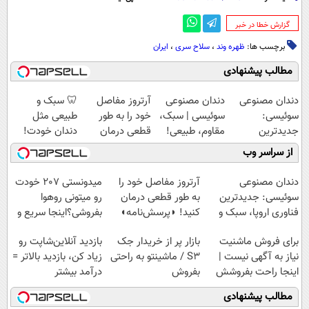
‌گزارش خطا در خبر
برچسب ها:
ظهره وند
،
سلاح سری
،
ایران
مطالب پیشنهادی
دندان مصنوعی
دندان مصنوعی
آرتروز مفاصل
🦷 سبک و
سوئیسی:
سوئیسی | سبک،
خود را به طور
طبیعی مثل
جدیدترین
مقاوم، طبیعی!
قطعی درمان
دندان خودت!
فناوری اروپا،
ویزیت
کنید!
نصب آسان و
از سراسر وب
سبک و مقاوم |
رایگان+پرداخت
◗پرسش‌نامه◖
پرداخت اقساطی
پرداخت قسطی
اقساطی😍
💳 📍 تهران
دندان مصنوعی
آرتروز مفاصل خود را
میدونستی 207 خودت
سوئیسی: جدیدترین
به طور قطعی درمان
رو میتونی روهوا
فناوری اروپا، سبک و
کنید! ◗پرسش‌نامه◖
بفروشی؟اینجا سریع و
مقاوم | پرداخت
راحت بفروش
برای فروش ماشنیت
بازار پر از خریدار جک
بازدید آنلاین‌شاپت رو
قسطی
نیاز به آگهی نیست |
S3 / ماشینتو به راحتی
زیاد کن، بازدید بالاتر =
اینجا راحت بفروشش
بفروش
درآمد بیشتر
مطالب پیشنهادی