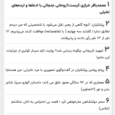
1
محمدباقر خرازی کیست؟روحانی جنجالی با ادعاها و ایده‌های
تخیلی
2
پزشکیان‌: آنچه گاهی از رهبر نقل می‌شود با شخصیتی که من دیدم
تطابق ندارد/ گفتند سه چهارم ( با تفاهم‌نامه) موافقت کنند می‌پذیرم، 12
نفر از 13 نفر رأی دادند و پذیرفتند
3
شهید لاریجانی چگونه ردیابی شد؟ روایت تازه سردار کوثری از جزئیات
این ماجرا
4
پیام روشن پزشکیان در گفت‌و‌گوی تصویری با مرد نامرئی: من هستم!
5
معماری که در 92 سالگی هنوز خلق می کند؛ داستان آلوارو سیزا، شاعر
بتن و نور (+تصاویر)
6
سحر دولتشاهی عذرخواهی کرد ؛ قصد بی احترامی به اذان نداشتم
(عکس)