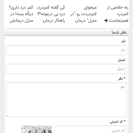
‌راه خلاصی از
میخوای
کی گفته کمردرد،
کمر درد داری؟
کمردرد
کمردردت رو "در
درد بی درمونه؟❗
دیگه بسه! در
همینجاست ◀
منزل" درمان
راهکار درمان
منزل درمانش
فقط کافیه فرم
کنی؟ (◂فیلم +
+پرسشنامه
کن
نظر شما
رو پر کنی!
◂پرسش‌نامه)
(◀پرسش‌نامه)
نام
ایمیل
* نظر
* کد امنیتی