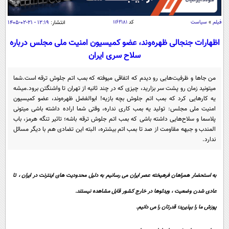
سیاسی
اقتصاد
فیلم
»
سیاست
کد
۱۱۶۲۱۸۱
انتشار:
۱۲:۱۹ - ۲۱-۰۲-۱۴۰۵
جامعه
اقتصادی
اظهارات جنجالی ظهره‌وند، عضو کمیسیون امنیت ملی مجلس درباره
سلاح سری ایران
ورزشی
اجتماعی
خودرو
بین الملل
حوادث
من جا‌ها و ظرفیت‌هایی رو دیدم که اتفاقی میوفته که بمب اتم جلوش ترقه است.شما
میتونید زمان رو پشت سر بزارید، چیزی که در چند ثانیه از تهران تا واشنگتن برود.میشه
فرهنگ و هنر
سیاست خارجی
سلامت
یه کار‌هایی کرد که بمب اتم جلوش بچه بازیه! ابوالفضل ظهره‌وند، عضو کمیسیون
علم و دانش
امنیت ملی مجلس: تولید یه بمب کاری نداره، وقتی شما اراده داشته باشی میتونی
یک برش دانایی
پلاسما و سلاح‌هایی داشته باشی که بمب اتم جلوش ترقه باشه؛ تاثیر تنگه هرمز، باب
قرآن
فناوری و It
المندب و جبهه مقاومت از صد تا بمب اتم بیشتره، البته این تضادی هم با دیگر مسائل
محیط زیست
ندارد.
گوناگون
علمی
سفر و تفریح
فیلم
سرگرمی
اخبار کریپتو
به استحضار همراهان فرهیخته عصر ایران می رسانیم به دلیل محدودیت های اینترنت در ایران ، تا
عصر ایران 2
اقتصاد
باشگاه مغز
عادی شدن وضعیت ، ویدئوها در خارج کشور قابل مشاهده نیستند.
آموزش زبان
خواندنی ها و دیدنی ها
ورزش
مجله تصویری سلاح
پوزش ما را بپذیرید؛ قدرتان را می دانیم.
داستان کوتاه
سیاست