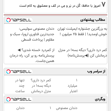
7
امروز با حافظ: گُل در بَر و مِی در کَف و معشوق به کام است
مطالب پیشنهادی
به بزرگترین جشنواره ایمپلنت تهران
دندان مصنوعی سوئیسی:
خوش اومدید! | فقط ۲۵ میلیون !
جدیدترین فناوری اروپا، سبک و
مقاوم | پرداخت قسطی
کمر درد داری؟ دیگه بسه! در منزل
از کمردرد خسته شدی؟ ◀
درمانش کن (◀پرسش‌نامه)
پرسش‌نامه رو پر کن، راه درمان
همین‌جاست.
از سراسر وب
۱
کمر درد داری؟
تنها در
میلیارد
دیگه بسه! در
چند
اعتبار
منزل درمانش
ساعت
خرید
کن
و با
وبگردی
طلا |
(◀پرسش‌نامه)
یکبار
بدون
مراجعه
دندان مصنوعی
۱
دندان