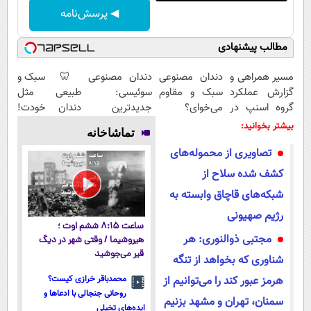
◀ پرسش‌نامه
مطالب پیشنهادی
مسیر همراهی و
دندان مصنوعی
دندان مصنوعی
🦷 سبک و
گزارش عملکرد
سبک و مقاوم
سوئیسی:
طبیعی مثل
گروه اسنپ در
می‌خوای؟
جدیدترین
دندان خودت!
۱۴۰۴
پرداخت
فناوری اروپا،
نصب آسان و
بیشتر بخوانید:
تماشاخانه
اقساطی هم
سبک و مقاوم |
پرداخت
تصاویری از محموله‌های
داریم!😍 | 📍
پرداخت قسطی
اقساطی 💳 📍
تهران
تهران
کشف شده سلاح از
شبکه‌های قاچاق وابسته به
رژیم صهیونی
ساعت ۸:۱۵ ششم اوت ؛
مجتبی ذوالنوری: هر
هیروشیما / وقتی شهر در دیگ
قیر می‌جوشید
شناوری که بخواهد از تنگه
هرمز عبور کند را می‌توانیم از
محمدباقر خرازی کیست؟
روحانی جنجالی با ادعاها و
سمنان، تهران و مشهد بزنیم
ایده‌های تخیلی