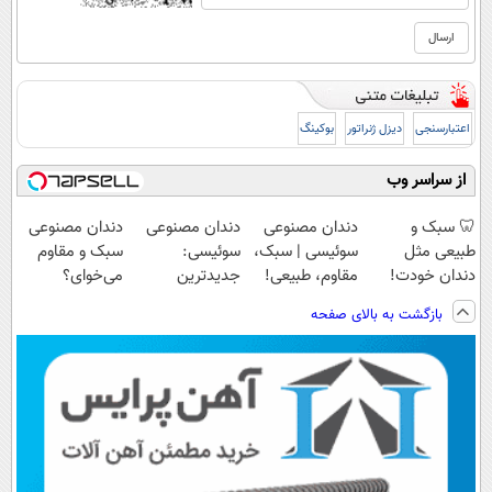
اعتبارسنجی
دیزل ژنراتور
بوکینگ
از سراسر وب
🦷 سبک و
دندان مصنوعی
دندان مصنوعی
دندان مصنوعی
طبیعی مثل
سوئیسی | سبک،
سوئیسی:
سبک و مقاوم
دندان خودت!
مقاوم، طبیعی!
جدیدترین
می‌خوای؟
نصب آسان و
ویزیت
فناوری اروپا،
پرداخت اقساطی
بازگشت به بالای صفحه
پرداخت اقساطی
رایگان+پرداخت
سبک و مقاوم |
هم داریم!😍 |
💳 📍 تهران
اقساطی😍
پرداخت قسطی
📍تهران