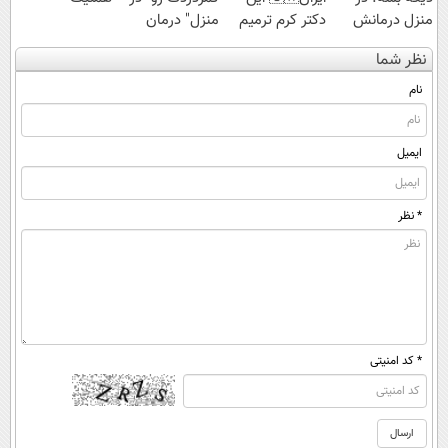
منزل درمانش
دکتر کرم ترمیم
منزل" درمان
کن
کننده 23 روزه
کنی؟ (◂فیلم +
نظر شما
(◀پرسش‌نامه)
ساخت!
◂پرسش‌نامه)
نام
ایمیل
* نظر
* کد امنیتی