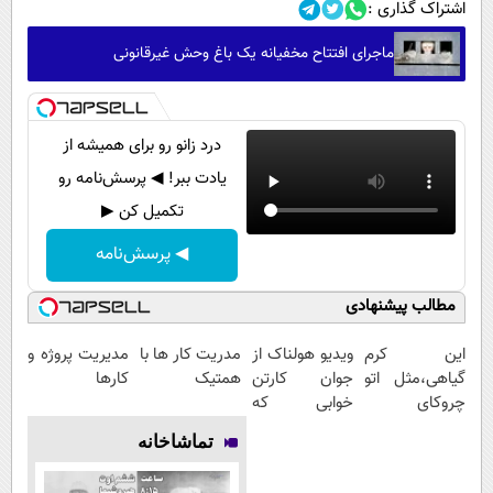
اشتراک گذاری :
ماجرای افتتاح مخفیانه یک باغ وحش غیرقانونی
درد زانو رو برای همیشه از
یادت ببر! ◀ پرسش‌نامه رو
تکمیل کن ▶
◀ پرسش‌نامه
مطالب پیشنهادی
این کرم
ویدیو هولناک از
مدریت کار ها با
مدیریت پروژه و
گیاهی،مثل اتو
جوان کارتن
همتیک
کارها
چروکای
خوابی که
پوستتوصاف
میلیاردر شد.
تماشاخانه
میکنه!50%تخفیف
آموزش رایگان