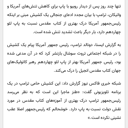
پیامک
سرگرمی
تنها چند روز پس از دیدار روبیو با پاپ برای کاهش تنش‌های آمریکا و
روانشناسی
فناوری
واتیکان، ترامپ با بیان مجدد ادعای جنجالی یک کشیش مبنی بر اینکه
رئیس‌جمهور آمریکا درک بهتری از کتاب مقدس نسبت به پاپ لئو
آشپزی
گوناگون
چهاردهم دارد، بار دیگر باعث تشدید تنش شده است.
دانلود
حوادث
به گزارش ایسنا، دونالد ترامپ، رئیس جمهور آمریکا پیام یک کشیش
محیط زیست
را در شبکه اجتماعی تروث سوشال بازنشر کرد که در آن مدعی شده
سلامت
بود، رئیس جمهور آمریکا بهتر از پاپ لئو چهاردهم رهبر کاتولیک‌های
فرهنگی
جهان کتاب مقدس انجیل را درک می‌کند.
بین الملل
شبکه خبری فاکس نیوز گزارش داد: این کشیش حامی ترامپ در یک
اجتماعی
برنامه تلویزیونی گفت: «طنز ماجرا این است که به نظر می‌رسد
حیات وحش
رئیس‌جمهور ترامپ درک بهتری از آموزه‌های کتاب مقدس در مورد
نقش دولت نسبت به پاپ دارد. خوشحالم که رئیس‌جمهور اصلا عقب
سیاست خارجی
نشینی نکرده است.»