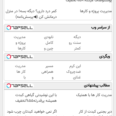
پوستتوصاف میکنه!50%تخفیف
مدیریت پروژه و کارها
کمر درد داری؟ دیگه بسه! در منزل
درمانش کن (◀پرسش‌نامه)
از سراسر وب
دیگه
نابودی
مدیریت
سنت رو
کامل
پروژه و
کمتر
چین و
کارها
حدس
چروک
وبگردی
میزنن😉
با کرم
کرم
آلمانی۴۰٪تخفیف
این کرم
مسیر
مدریت
ضدچروک
ضدچروک
همراهی
کار ها
گیاهی👈🏻
غذای
و
با
45%تخفیف
پوستت
گزارش
همتیک
مطالب پیشنهادی
رو تامین
عملکرد
میکنه
گروه
مدریت کار ها با همتیک
با این نوشیدنی گیاهی کبدت
(خرید با
اسنپ
همیشه پرقدرته55%تخفیف
40%تخفیف)
در
دیر بجنبی کبدت از کار
۱۴۰۴
اگر نمی خواهید کبدتان چرب شود