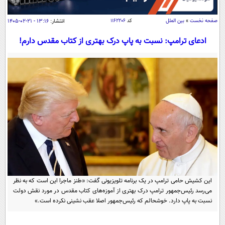
سیاسی
اقتصاد
صفحه نخست
»
بین الملل
کد
۱۱۶۲۲۰۶
انتشار:
۱۳:۱۶ - ۲۱-۰۲-۱۴۰۵
جامعه
اقتصادی
ادعای ترامپ: نسبت به پاپ درک بهتری از کتاب مقدس دارم!
ورزشی
اجتماعی
خودرو
بین الملل
حوادث
فرهنگ و هنر
سیاست خارجی
سلامت
علم و دانش
یک برش دانایی
قرآن
فناوری و It
محیط زیست
گوناگون
علمی
سفر و تفریح
فیلم
سرگرمی
اخبار کریپتو
عصر ایران 2
اقتصاد
باشگاه مغز
این کشیش حامی ترامپ در یک برنامه تلویزیونی گفت: «طنز ماجرا این است که به نظر
آموزش زبان
می‌رسد رئیس‌جمهور ترامپ درک بهتری از آموزه‌های کتاب مقدس در مورد نقش دولت
خواندنی ها و دیدنی ها
ورزش
مجله تصویری سلاح
نسبت به پاپ دارد. خوشحالم که رئیس‌جمهور اصلا عقب نشینی نکرده است.»
داستان کوتاه
سیاست