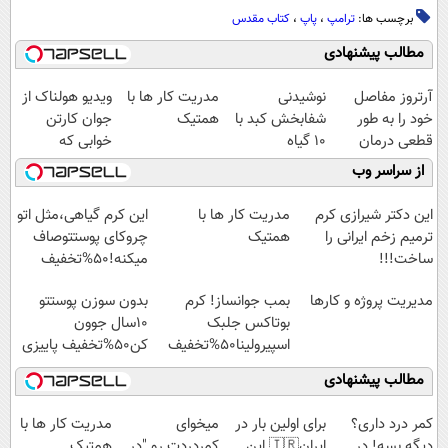
برچسب ها:
ترامپ
،
پاپ
،
کتاب مقدس
مطالب پیشنهادی
آرتروز مفاصل
نوشیدنی
مدریت کار ها با
ویدیو هولناک از
خود را به طور
شفابخش کبد با
همتیک
جوان کارتن
قطعی درمان
10 گیاه
خوابی که
کنید!
موثر(تخفیف تا
میلیاردر شد.
از سراسر وب
◗پرسش‌نامه◖
امشب)
آموزش رایگان
این دکتر شیرازی کرم
مدریت کار ها با
این کرم گیاهی،مثل اتو
ترمیم زخم ایرانی را
همتیک
چروکای پوستتوصاف
ساخت!!!
میکنه!50%تخفیف
مدیریت پروژه و کارها
بمب جوانساز! کرم
بدون سوزن پوستتو
بوتاکس جلبک
10سال جوون
اسپیرولینا50%تخفیف
کن50%تخفیف پاییزی
مطالب پیشنهادی
کمر درد داری؟
برای اولین بار در
میخوای
مدریت کار ها با
دیگه بسه! در
ایران🇮🇷 این
کمردردت رو "در
همتیک