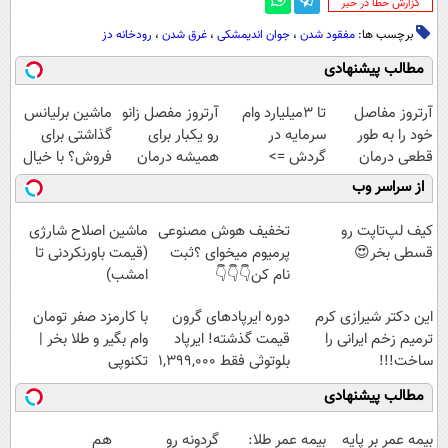
‌گزارش خطا در خبر
برچسب ها:
مفقود شدن
،
جوان اندیمشکی
،
غرق شدن
،
رودخانه دز
مطالب پیشنهادی
آرتروز مفاصل
تا 3میلیارد وام
آرتروز مفصل زانو
ماشین برلیانس
خود را به طور
سرمایه در
رو یکبار برای
گذاشتی برای
قطعی درمان
گردش =>
همیشه درمان
فروش؟ با خیال
کنید!
فروشگاهت رو
کن!
راحت بفروش
از سراسر وب
◗پرسش‌نامه◖
ثبت کن
◗پرسش‌نامه◖
کیف لپ‌تاپت رو
تخفیف هوش مصنوعی
ماشین اصلاح شارژی
قسطی بخر😍
پرمیوم میخوای ؟ثبت
(قیمت باورنکردنی تا
نام کن👇👇👇
امشب)
این دکتر شیرازی کرم
دوره ایرپاد‌های گرون
با کارمزد صفر تومان
ترمیم زخم ایرانی را
قیمت گذشته! ایرپاد
وام بگیر و طلا بخر |
ساخت!!!
بلوتوثی فقط 1,399,000
تکنوپی
تومان
مطالب پیشنهادی
بیمه عمر بر پایه
بیمه عمر طلا:
گردونه رو
هم