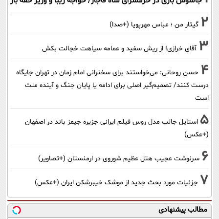
جاسوس بازی در حرمسرای شاه قاجار/ خواجه زیبا و وزیر حقه باز
2
گیتار من ؛ عباس مهرپویا (+صدا)
3
آقای خرازی! از ریش سفید و عمامه سیاهت خجالت بکش
4
حسن روحانی: می‌خواستند برای سخنرانی امام زمان در تهران جایگاه
درست کنند/ تصمیم‌گیر اصلی برای ادامه یا پایان جنگ و آینده ملت
است
5
استایل جالب مدل روس فیلم ایرانی جزیره جیمز باند در اصفهان
(+عکس)
6
سرنوشت عجیب هتل عظیم شوروی در ارمنستان (+تصاویر)
7
جزئیات مورد بحث جدید از موشک خیبرشکن ایران (+عکس)
مطالب پیشنهادی