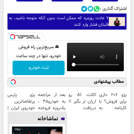
اشتراک گذاری :
۷ عادت روزمره که ممکن است بدون آنکه متوجه باشید، به
قلبتان فشار وارد کنند
🚘 سریع‌ترین راه فروش
خودرو، تنها در چند ساعت
ثبت خودرو
مطالب پیشنهادی
پژو 206 داری
اکانت AI رو
بعد از مراجعه
پژو پارس
برای فروش؟ با
ارزان تر بگیر !!
به خودرو45 ،
پرتقاضاترین
کارنامه به
دریافت
یک‌روزه فروخته
خودروی ایران |
بهترین قیمت
کدتخفیف
شد
برای فروشش
تماشاخانه
بفروش!
فرصت رو از
دست نده!