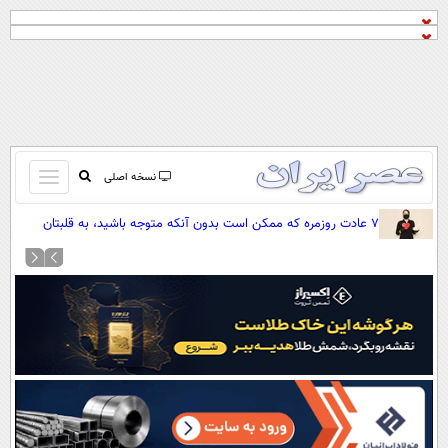
باز
نسخه اصلی
و
صفحه اول
۷ عادت روزمره که ممکن است بدون آنکه متوجه باشید، به قلبتان
بسته
فشار وارد کنند
تماس با ما
کردن
آرشیو
منو
جستجو
نظرسنجی
آب و هوا
اوقات شرعی
پیوند ها
سواد زندگی