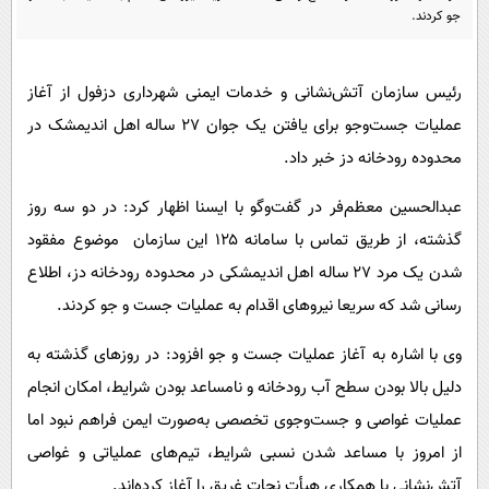
پیامک
سرگرمی
جو کردند.
روانشناسی
فناوری
آشپزی
رئیس سازمان آتش‌نشانی و خدمات ایمنی شهرداری دزفول از آغاز
گوناگون
عملیات جست‌وجو برای یافتن یک جوان ۲۷ ساله اهل اندیمشک در
دانلود
حوادث
محدوده رودخانه دز خبر داد.
محیط زیست
عبدالحسین معظم‌فر در گفت‌وگو با ایسنا اظهار کرد: در دو سه روز
سلامت
گذشته، از طریق تماس با سامانه ۱۲۵ این سازمان موضوع مفقود
فرهنگی
شدن یک مرد ۲۷ ساله اهل اندیمشکی در محدوده رودخانه دز، اطلاع
بین الملل
رسانی شد که سریعا نیروهای اقدام به عملیات جست و جو کردند.
اجتماعی
وی با اشاره به آغاز عملیات جست و جو افزود: در روزهای گذشته به
حیات وحش
دلیل بالا بودن سطح آب رودخانه و نامساعد بودن شرایط، امکان انجام
سیاست خارجی
عملیات غواصی و جست‌وجوی تخصصی به‌صورت ایمن فراهم نبود اما
از امروز با مساعد شدن نسبی شرایط، تیم‌های عملیاتی و غواصی
آتش‌نشانی با همکاری هیأت نجات غریق را آغاز کرده‌اند.