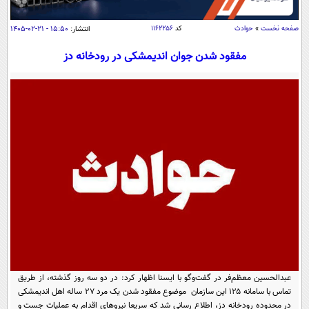
سیاسی
اقتصاد
صفحه نخست
»
حوادث
کد
۱۱۶۲۲۵۶
انتشار:
۱۵:۵۰ - ۲۱-۰۲-۱۴۰۵
جامعه
اقتصادی
مفقود شدن جوان اندیمشکی در رودخانه دز
ورزشی
اجتماعی
خودرو
بین الملل
حوادث
فرهنگ و هنر
سیاست خارجی
سلامت
علم و دانش
یک برش دانایی
قرآن
فناوری و It
محیط زیست
گوناگون
علمی
سفر و تفریح
فیلم
سرگرمی
اخبار کریپتو
عصر ایران 2
اقتصاد
باشگاه مغز
آموزش زبان
خواندنی ها و دیدنی ها
ورزش
مجله تصویری سلاح
عبدالحسین معظم‌فر در گفت‌وگو با ایسنا اظهار کرد: در دو سه روز گذشته، از طریق
داستان کوتاه
سیاست
تماس با سامانه ۱۲۵ این سازمان موضوع مفقود شدن یک مرد ۲۷ ساله اهل اندیمشکی
در محدوده رودخانه دز، اطلاع رسانی شد که سریعا نیروهای اقدام به عملیات جست و