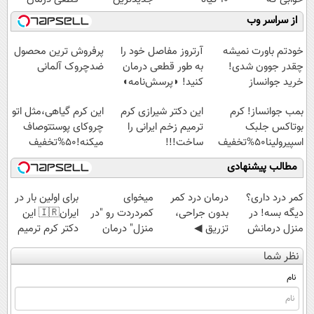
میلیاردر شد.
موثر(تخفیف تا
فناوری اروپا،
کنید!
از سراسر وب
آموزش رایگان
امشب)
سبک و مقاوم |
◗پرسش‌نامه◖
پرداخت قسطی
خودتم باورت نمیشه
آرتروز مفاصل خود را
پرفروش ترین محصول
چقدر جوون شدی!
به طور قطعی درمان
ضدچروک آلمانی
خرید جوانساز
کنید! ◗پرسش‌نامه◖
اسپیرولینا با تخفیف
بمب جوانساز! کرم
این دکتر شیرازی کرم
این کرم گیاهی،مثل اتو
ویژه
بوتاکس جلبک
ترمیم زخم ایرانی را
چروکای پوستتوصاف
اسپیرولینا50%تخفیف
ساخت!!!
میکنه!50%تخفیف
مطالب پیشنهادی
کمر درد داری؟
درمان درد کمر
میخوای
برای اولین بار در
دیگه بسه! در
بدون جراحی،
کمردردت رو "در
ایران🇮🇷 این
منزل درمانش
تزریق ◀
منزل" درمان
دکتر کرم ترمیم
کن
پرسش‌نامه رو پر
کنی؟ (◂فیلم +
کننده 23 روزه
نظر شما
(◀پرسش‌نامه)
کن ▶
◂پرسش‌نامه)
ساخت!
نام