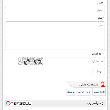
ایمیل
* نظر
* کد امنیتی
اعتبارسنجی
دیزل ژنراتور
بوکینگ
از سراسر وب