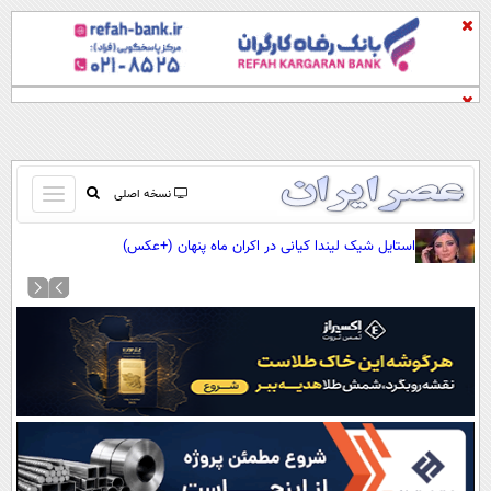
باز
نسخه اصلی
و
صفحه اول
استایل شیک لیندا کیانی در اکران ماه پنهان (+عکس)
بسته
تماس با ما
کردن
آرشیو
منو
جستجو
نظرسنجی
آب و هوا
اوقات شرعی
پیوند ها
سواد زندگی