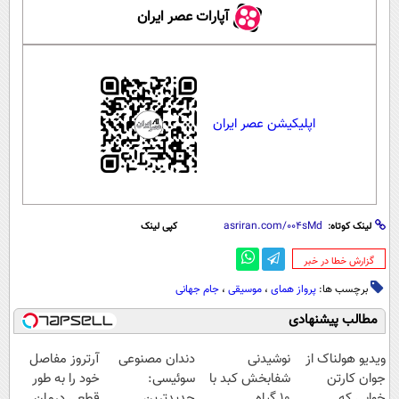
آپارات عصر ایران
اپلیکیشن عصر ایران
لینک کوتاه:
کپی لینک
‌گزارش خطا در خبر
برچسب ها:
پرواز همای
،
موسیقی
،
جام جهانی
مطالب پیشنهادی
ویدیو هولناک از
نوشیدنی
دندان مصنوعی
آرتروز مفاصل
جوان کارتن
شفابخش کبد با
سوئیسی:
خود را به طور
خوابی که
10 گیاه
جدیدترین
قطعی درمان