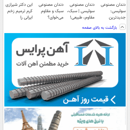
دندان مصنوعی
دندان مصنوعی
دندان مصنوعی
این دکتر شیرازی
سوئیسی:
سوئیسی | سبک،
سبک و مقاوم
کرم ترمیم زخم
جدیدترین
مقاوم، طبیعی!
می‌خوای؟
ایرانی را
فناوری اروپا،
ویزیت
پرداخت اقساطی
ساخت!!!
بازگشت به بالای صفحه
سبک و مقاوم |
رایگان+پرداخت
هم داریم!😍 |
پرداخت قسطی
اقساطی😍
📍تهران