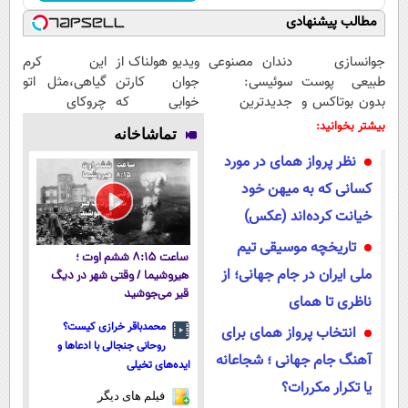
مطالب پیشنهادی
جوانسازی
دندان مصنوعی
ویدیو هولناک از
این کرم
طبیعی پوست
سوئیسی:
جوان کارتن
گیاهی،مثل اتو
بدون بوتاکس و
جدیدترین
خوابی که
چروکای
جراحی
فناوری اروپا،
میلیاردر شد.
پوستتوصاف
بیشتر بخوانید:
تماشاخانه
سبک و مقاوم |
آموزش رایگان
میکنه!50%تخفیف
نظر پرواز همای در مورد
پرداخت قسطی
کسانی که به میهن خود
خیانت کرده‌اند (عکس)
تاریخچه موسیقی تیم
ساعت ۸:۱۵ ششم اوت ؛
ملی ایران در جام جهانی؛ از
هیروشیما / وقتی شهر در دیگ
قیر می‌جوشید
ناظری تا همای
محمدباقر خرازی کیست؟
انتخاب پرواز همای برای
روحانی جنجالی با ادعاها و
آهنگ جام جهانی ؛ شجاعانه
ایده‌های تخیلی
یا تکرار مکررات؟
فیلم های دیگر