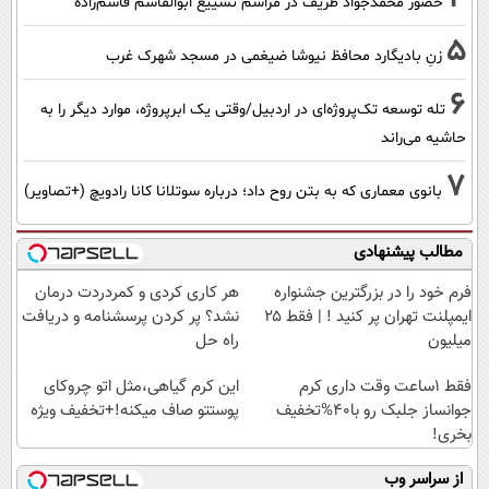
حضور محمدجواد ظریف در مراسم تشییع ابوالقاسم قاسم‌زاده
5
زنِ بادیگارد محافظ نیوشا ضیغمی در مسجد شهرک غرب
6
تله توسعه تک‌پروژه‌ای در اردبیل/وقتی یک ابرپروژه، موارد دیگر را به
حاشیه می‌راند
7
بانوی معماری که به بتن روح داد؛ درباره سوتلانا کانا رادویچ (+تصاویر)
مطالب پیشنهادی
فرم خود را در بزرگترین جشنواره
هر کاری کردی و کمردردت درمان
ایمپلنت تهران پر کنید ! | فقط ۲۵
نشد؟ پر کردن پرسشنامه و دریافت
میلیون
راه حل
فقط 1ساعت وقت داری کرم
این کرم گیاهی،مثل اتو چروکای
جوانساز جلبک رو با40%تخفیف
پوستتو صاف میکنه!+تخفیف ویژه
بخری!
از سراسر وب