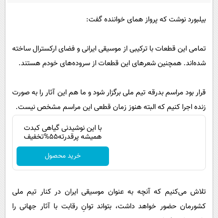
پیامک
سرگرمی
بیلبورد نوشت که پرواز همای خواننده گفت:
روانشناسی
فناوری
آشپزی
گوناگون
تمامی این قطعات با ترکیبی از موسیقی ایرانی و فضای ارکسترال ساخته
دانلود
حوادث
شده‌اند. همچنین شعرهای این قطعات از سروده‌های خودم هستند.
محیط زیست
قرار بود مراسم بدرقه تیم ملی برگزار شود و ما هم این آثار را به صورت
سلامت
زنده اجرا کنیم که البته هنوز زمان قطعی این مراسم مشخص نیست.
فرهنگی
با این نوشیدنی گیاهی کبدت
بین الملل
همیشه پرقدرته55%تخفیف
اجتماعی
خرید محصول
حیات وحش
سیاست خارجی
تلاش می‌کنیم که آنچه به عنوان موسیقی ایران در کنار تیم ملی
کشورمان حضور خواهد داشت، بتواند توانِ رقابت با آثار جهانی را