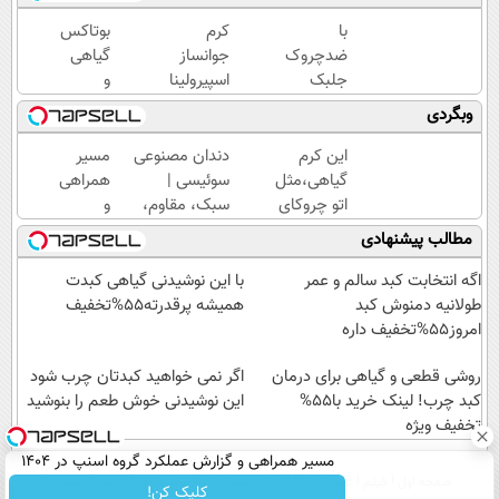
با
کرم
بوتاکس
ضدچروک
جوانساز
گیاهی
جلبک
اسپیرولینا
و
اسپیرولینا
خانگی
وبگردی
جوان شو!
رسید!
خرید با
این کرم
دندان مصنوعی
مسیر
تخفیف
گیاهی،مثل
سوئیسی |
همراهی
ویژه
اتو چروکای
سبک، مقاوم،
و
پوستتوصاف
طبیعی! ویزیت
گزارش
مطالب پیشنهادی
میکنه!50%تخفیف
رایگان+پرداخت
عملکرد
اقساطی😍
گروه
اگه انتخابت کبد سالم و عمر
با این نوشیدنی گیاهی کبدت
اسنپ
طولانیه دمنوش کبد
همیشه پرقدرته55%تخفیف
در
امروز55%تخفیف داره
۱۴۰۴
روشی قطعی و گیاهی برای درمان
اگر نمی خواهید کبدتان چرب شود
کبد چرب! لینک خرید با55%
این نوشیدنی خوش طعم را بنوشید
تخفیف ویژه
مسیر همراهی و گزارش عملکرد گروه اسنپ در ۱۴۰۴
صفحه اول
فیلم
عصر ایران۲
درباره عصرایران
تماس با ما
آرشیو
جستجو
کلیک کن!