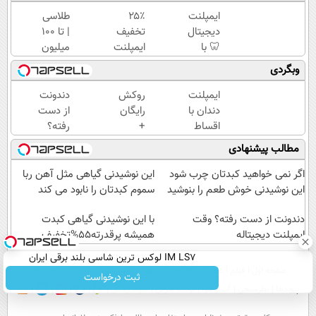
ایمپلنت
۲۵٪
طلاسی
دیجیتال
تخفیف
| تا 100
🦷 با
ایمپلنت
میلیون
اقساط
تا پایان
وام
وبگردی
تا 12
جشنواره
آنی
ماه
🎁
خرید
ایمپلنت
روکش
دندونت
بدون
طلا💰
دندان با
رایگان
از دست
سود و
ثبت
اقساط
+
رفته؟
ضامن
نام
12
اقساط
وقت
مطالب پیشنهادی
✅
کن!
ماهه
۱۲
ایمپلنت
✅
ماهه
دیجیتاله
اگر نمی خواهید کبدتان چرب شود
این نوشیدنی گیاهی مثل آهن ربا
بدون
ایمپلنت
این نوشیدنی خوش طعم را بنوشید
سموم کبدتان را نابود می کند
سود
بدون
دندونت از دست رفته؟ وقت
با این نوشیدنی گیاهی کبدت
ایمپلنت دیجیتاله
ضامن
همیشه پرقدرته55%تخفیف
IM LS7 لوکس ترین شاسی بلند برقی ایران
صفحه اول
فیلم
عصر ایران۲
درباره عصرایران
تماس با ما
آرشیو
جستجو
ثبت درخواست
پیوندها
نظرسنجی
آب و هوا
اوقات شرعی
سواد زندگی