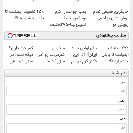
جایگزین طبیعی تمام
بمب جوانساز! کرم
۲۵٪ تخفیف ایمپلنت تا
روش های تهاجمی
بوتاکس جلبک
پایان جشنواره 🎁
رویش مو
اسپیرولینا50%تخفیف
مطالب پیشنهادی
۲۵٪ تخفیف
برای اولین بار در
میخوای
کمر درد داری؟
ایمپلنت تا پایان
ایران🇮🇷 این
کمردردت رو "در
دیگه بسه! در
جشنواره 🎁
دکتر کرم ترمیم
منزل" درمان
منزل درمانش
کننده 23 روزه
کنی؟ (◂فیلم +
کن
نظر شما
ساخت!
◂پرسش‌نامه)
(◀پرسش‌نامه)
نام
ایمیل
* نظر