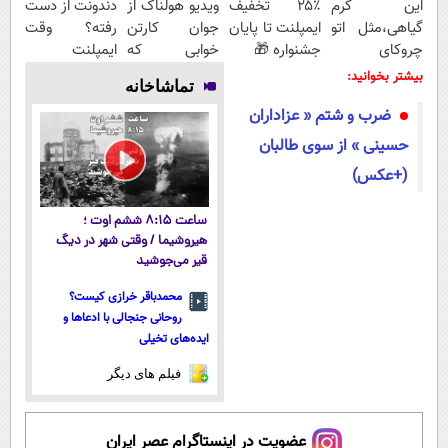
این کرم
۲۵٪ تخفیف
ویدیو هولناک از
دندونت از دست
گیاهی،مثل اتو
ایمپلنت تا پایان
جوان کارتن
رفته؟ وقت
چروکای
جشنواره 🎁
خوابی که
ایمپلنت
پوستتوصاف
میلیاردر شد.
دیجیتاله
بیشتر بخوانید:
تماشاخانه
میکنه!50%تخفیف
آموزش رایگان
ضرب و شتم « عزاداران
حسینی » از سوی طالبان
(+عکس)
ساعت ۸:۱۵ ششم اوت ؛
هیروشیما / وقتی شهر در دیگ
قیر می‌جوشید
محمدباقر خرازی کیست؟
روحانی جنجالی با ادعاها و
ایده‌های تخیلی
فیلم های دیگر
عضویت در اینستاگرام عصر ایران