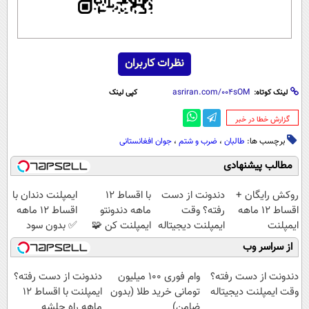
نظرات کاربران
لینک کوتاه:
کپی لینک
‌گزارش خطا در خبر
برچسب ها:
طالبان
،
ضرب و شتم
،
جوان افغانستانی
مطالب پیشنهادی
روکش رایگان +
دندونت از دست
با اقساط 12
ایمپلنت دندان با
اقساط ۱۲ ماهه
رفته؟ وقت
ماهه دندونتو
اقساط 12 ماهه
ایمپلنت
ایمپلنت دیجیتاله
ایمپلنت کن 🧩
✅ بدون سود
بدون سود
بدون ضامن
از سراسر وب
دندونت از دست رفته؟
وام فوری 100 میلیون
دندونت از دست رفته؟
وقت ایمپلنت دیجیتاله
تومانی خرید طلا (بدون
ایمپلنت با اقساط ۱۲
ضامن)
ماهه راه حلشه