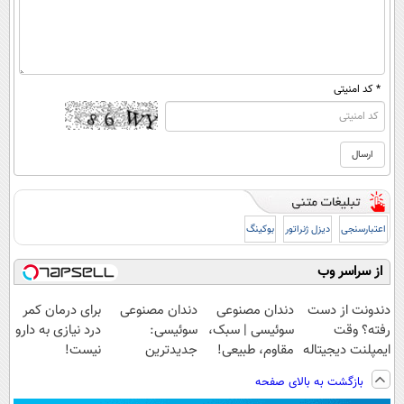
* کد امنیتی
اعتبارسنجی
دیزل ژنراتور
بوکینگ
از سراسر وب
دندونت از دست
دندان مصنوعی
دندان مصنوعی
برای درمان کمر
رفته؟ وقت
سوئیسی | سبک،
سوئیسی:
درد نیازی به دارو
ایمپلنت دیجیتاله
مقاوم، طبیعی!
جدیدترین
نیست!
ویزیت
فناوری اروپا،
(◂پرسش‌نامه رو
بازگشت به بالای صفحه
رایگان+پرداخت
سبک و مقاوم |
پر کن)