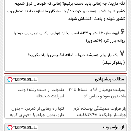
نگه دارید/ چه زمانی باید دست بزنیم؟ زمانی که خودمان غرق شدیم،
کشور نابود شد و همه ضرر کردند؟ / همسایگان ما اجازه ندادند عده‌ای وارد
کشور شوند و باعث اغتشاش شوند
6
قهوه ساز، 6 لیدار و 523 اسب بخار؛ هواوی لوکس ترین ون خود را
روانه بازار کرد (+تصاویر)
7
یک بار برای همیشه حروف اضافه انگلیسی را یاد بگیرید!
(اینفوگرافیک)
مطالب پیشنهادی
ایمپلنت دیجیتال 🦷 با اقساط تا 12
دندونت از دست رفته؟ وقت
ماه بدون سود و ضامن ✅
ایمپلنت دیجیتاله
راز طراوت همیشگی پوست، کرم
تنها راه رهایی از کمردرد – بدون
جوانساز جلبک با 45%تخفیف
دارو، بدون جراحی! «فرم پر کن»
از سراسر وب