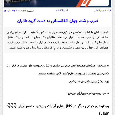
سیاسی
اقتصاد
فیلم
»
بین الملل
کد
۱۱۶۲۳۹۸
انتشار:
۰۸:۴۴ - ۲۲-۰۲-۱۴۰۵
جامعه
اقتصادی
ضرب و شتم جوان افغانستانی به دست گروه طالبان
ورزشی
اجتماعی
خودرو
گروه طالبان با لباس شخصی در کوچه‌ها و بازار‌ها حضور گسترده دارند و شهروندان
بین الملل
افغانستانی را مورد خشونت قرار می‌دهند. طالبان یک جوان را که در پارک مقابل
حوادث
بیمارستان کنار یک زن بیمار نشسته بود، ضرب و شتم قرار داده‌اند. دلیل این برخورد،
فرهنگ و هنر
سیاست خارجی
سلامت
همراهی این جوان با زن بیمار و نشستن او در پارک مقابل بیمارستان عنوان شده است.
علم و دانش
یک برش دانایی
قرآن
فناوری و It
محیط زیست
به استحضار همراهان فرهیخته عصر ایران می رسانیم به دلیل محدودیت های اینترنت در ایران ، تا
گوناگون
علمی
عادی شدن وضعیت ، ویدئوها در خارج کشور قابل مشاهده نیستند.
سفر و تفریح
فیلم
سرگرمی
اخبار کریپتو
پوزش ما را بپذیرید؛ قدرتان را می دانیم.
عصر ایران 2
اقتصاد
باشگاه مغز
به امید روزهای خوب برای ایران عزیزمان.
آموزش زبان
خواندنی ها و دیدنی ها
ورزش
مجله تصویری سلاح
ویدئوهای دیدنی دیگر در کانال های آپارات و یوتیوب عصر ایران 👇👇👇
داستان کوتاه
سیاست
کانال 1