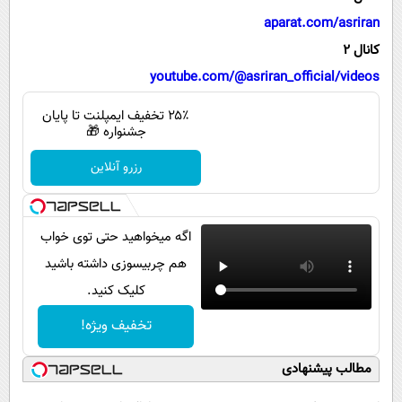
پیامک
سرگرمی
aparat.com/asriran
روانشناسی
فناوری
کانال 2
آشپزی
گوناگون
youtube.com/@asriran_official/videos
دانلود
حوادث
۲۵٪ تخفیف ایمپلنت تا پایان
جشنواره 🎁
محیط زیست
رزرو آنلاین
سلامت
فرهنگی
اگه میخواهید حتی توی خواب
بین الملل
هم چربیسوزی داشته باشید
اجتماعی
کلیک کنید.
حیات وحش
تخفیف ویژه!
سیاست خارجی
مطالب پیشنهادی