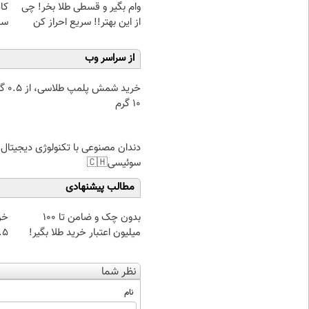
وام بگیر و قسطی طلا بخر! چی
کا
از این بهتر!! سریع احراز کن
سا
از سراسر وب
خرید شمش پ
۱۰ گرم
دندان مصنوعی با تکنولوژی دیجیتال
سوئیسی🇨🇭
مطالب پیشنهادی
بدون چک و ضامن تا 100
خر
میلیون اعتبار خرید طلا بگیر!
۰.۵ گرم تا
نظر شما
نام