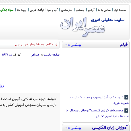
صفحه اول
تماس با ما
آرشیو
جستجو
نظرسنجی
آب و هوا
اوقات شرعی
پیوند ها
سواد زندگی
فیلم
بیشتر »»
نگاهی به نقش‌های فرعی سریال «بدنام»/ 
صفحه نخست
»
اجتماعی
کد خبر
۱۱۶۲۴۵۸
نت
غروب غم‌انگیز اربعین در میناب؛ مدرسه
کارنامه نتیجه مرحله کتبی ‌آزمون استخ
شجره طیبه
تارنمای سازمان سنجش آموزش کشور به نشانی: www.sanjesh.org قرار گ
محمدباقر خرازی کیست؟روحانی جنجالی با
ادعاها و ایده‌های تخیلی
آموزش زبان انگلیسی
بیشتر »»