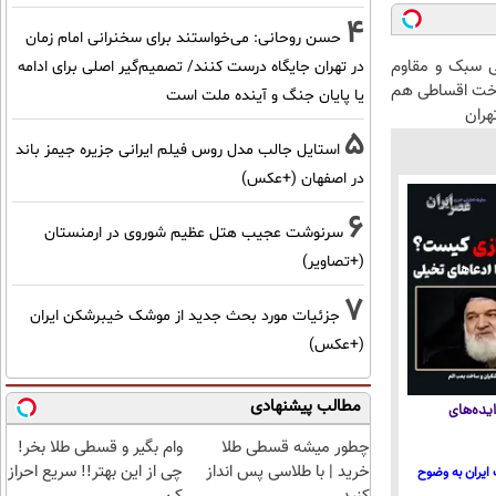
4
حسن روحانی: می‌خواستند برای سخنرانی امام زمان
 سبک و مقاوم
در تهران جایگاه درست کنند/ تصمیم‌گیر اصلی برای ادامه
اخت اقساطی هم
یا پایان جنگ و آینده ملت است
هران
5
استایل جالب مدل روس فیلم ایرانی جزیره جیمز باند
در اصفهان (+عکس)
6
سرنوشت عجیب هتل عظیم شوروی در ارمنستان
(+تصاویر)
7
جزئیات مورد بحث جدید از موشک خیبرشکن ایران
(+عکس)
مطالب پیشنهادی
یده‌های
چطور میشه قسطی طلا
وام بگیر و قسطی طلا بخر!
خرید | با طلاسی پس انداز
چی از این بهتر!! سریع احراز
ایران به وضوح