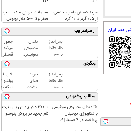
کنید
کن
خرید شمش پلمپ طلاسی،
معاملات جهانی طلا با اسپرد
از ۰.۵ گرم تا ۱۰ گرم
صفر و تا ۵۰۰ دلار بونوس
شن عصر ایران
از سراسر وب
پس‌انداز
دندان
چطور
طلا فقط
مصنوعی
میشه
با ۱۰۰
سوئیسی:
قسطی
هزارتومان
جدیدترین
طلا
وبگردی
(امن و
فناوری
خرید |
راحت)
اروپا،
با
پس‌انداز
خرید
الان طلا
سبک و
طلاسی
طلا فقط
طلای
مقاوم |
پس
با ۱۰۰
آبشده
دیگه بده
پرداخت
انداز
هزارتومان
حتی با
سرمایه‌گ
مطالب پیشنهادی
قسطی
کنید
(امن و
۱۰۰هزارتومان
طلا با ا
راحت)
بی‌بهره
🦷 دندان مصنوعی سوئیسی
تا ۳۰۰ دلار پاداش برای ثبت
با تکنولوژی دیجیتال |
نام جدید در بروکر اینوسلو
پرداخت در 4 قسط |📍
تهران