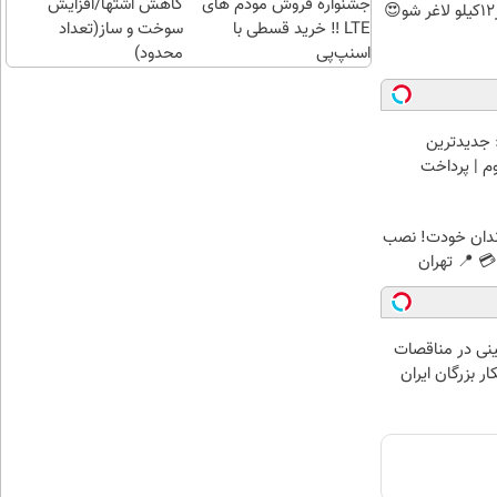
جشنواره فروش مودم های
کاهش اشتها/افزایش
LTE ‼️ خرید قسطی با
سوخت و ساز(تعداد
اسنپ‌پی
محدود)
 جدیدترین
وم | پرداخت
ندان خودت! نصب
 📍 تهران
نی در مناقصات
ار بزرگان ایران