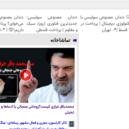
 دندان مصنوعی سوئیسی با
دندان مصنوعی سوئیسی:
دندان مصنوعی
نولوژی دیجیتال | پرداخت در
جدیدترین فناوری اروپا، سبک
می‌خوای؟ پرد
ان
و مقاوم | پرداخت قسطی
داریم!😍 | 📍ت
تماشاخانه
محمدباقر خرازی کیست؟روحانی جنجالی با ادعاها و ا
تخیلی
تاکر کارلسون، مجری و فعال مشهور رسانه‌ای: جنگ 
برخلاف چیزی است که ترامپ وعده داده بود