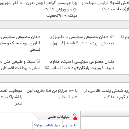
هش اشتها/افزایش سوخت و
چرا چربیسوز گیاهی؟چون بدون
تا آخر شهریور12کیلو لاغر شو😍
ز(تعداد محدود)
رژیم و ورزش لاغرت
میکنه!30%تخفیف
لمپ طلاسی، از ۰.۵ گرم تا
🦷 دندان مصنوعی سوئیسی با تکنولوژی
دندان مصنوعی سوئیسی:
دیجیتال | پرداخت در 4 قسط |📍 تهران
فناوری اروپا، سبک و مقا
قسطی
دندان مصنوعی سوئیسی | سبک، مقاوم،
🦷 سبک و طبیعی مثل د
طبیعی! ویزیت رایگان+پرداخت اقساطی😍
آسان و پرداخت اقساطی 
ید شمش پلمپ طلاسی، از
با ۱۰۰ هزارتومن طلا بخرید، اون
موفقیت تضمی
 ۱۰ گرم
هم قسطی
با اشتراک راهک
تندر
اعتبارسنجی
دیزل ژنراتور
بوکینگ