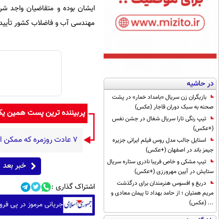
ایشان بوده و متقاضیان واجد ش
مهندسی آب و فاضلاب کشور تأیید 
در حاشیه
بازیگران زن سریال «بامداد خمار» در پشت
صحنه به سبک دوران قاجار (عکس)
پربیننده ترین پست همین ی
تیپ رنگی تارا سریال شغال در جشن نفس
(+عکس)
۷ عادت روزمره که ممکن است بدون آنکه متوجه باشید، به قلبتان فشار وارد کنند
استایل جالب مدل روس فیلم ایرانی جزیره
جیمز باند در اصفهان (+عکس)
تیپ مشکی و خاص فریبا نادری ستاره سریال
خبر بعد
ستایش در آیین مهرورزی (+عکس)
دریغ و افسوس هنرمندان برای درگذشت
اشتراک گذاری :
مریم همتیان ؛ از حامد بهداد تا پیمان معادی و
... (عکس)
جریانی مرموز در پی فر