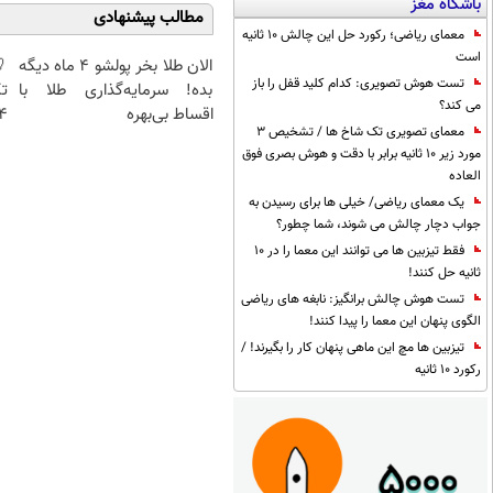
باشگاه مغز
مطالب پیشنهادی
معمای ریاضی؛ رکورد حل این چالش 10 ثانیه
است
الان طلا بخر پولشو 4 ماه دیگه
تست هوش تصویری: کدام کلید قفل را باز
بده! سرمایه‌گذاری طلا با
تک
می کند؟
اقساط بی‌بهره
4 قسط |📍 تهر
معمای تصویری تک شاخ ها / تشخیص 3
مورد زیر 10 ثانیه برابر با دقت و هوش بصری فوق
العاده
یک معمای ریاضی/ خیلی ها برای رسیدن به
جواب دچار چالش می شوند، شما چطور؟
فقط تیزبین ها می توانند این معما را در 10
ثانیه حل کنند!
تست هوش چالش برانگیز: نابغه های ریاضی
الگوی پنهان این معما را پیدا کنند!
تیزبین ها مچ این ماهی پنهان کار را بگیرند! /
رکورد 10 ثانیه