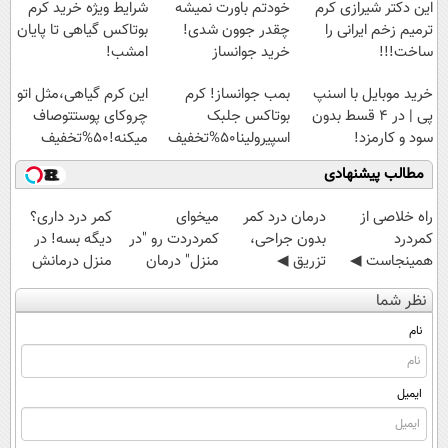
این دکتر شیرازی کرم
خودتم باورت نمیشه
شرایط ویژه خرید کرم
ترمیم زخم ایرانی را
چقدر جوون شدی!
بوتاکس گیاهی تا پایان
ساخت!!!
خرید جوانساز
امشب!
اسپیرولینا با تخفیف
خرید موبایل با اسنپ
بمب جوانساز! کرم
این کرم گیاهی،مثل اتو
ویژه
پی | در ۴ قسط بدون
بوتاکس جلبک
چروکای پوستتوصاف
سود و کارمزد!
اسپیرولینا50%تخفیف
میکنه!50%تخفیف
مطالب پیشنهادی
‌راه خلاصی از
درمان درد کمر
میخوای
کمر درد داری؟
کمردرد
بدون جراحی،
کمردردت رو "در
دیگه بسه! در
همینجاست ◀
تزریق ◀
منزل" درمان
منزل درمانش
فقط کافیه فرم
پرسش‌نامه رو پر
کنی؟ (◂فیلم +
کن
نظر شما
رو پر کنی!
کن ▶
◂پرسش‌نامه)
(◀پرسش‌نامه)
نام
ایمیل