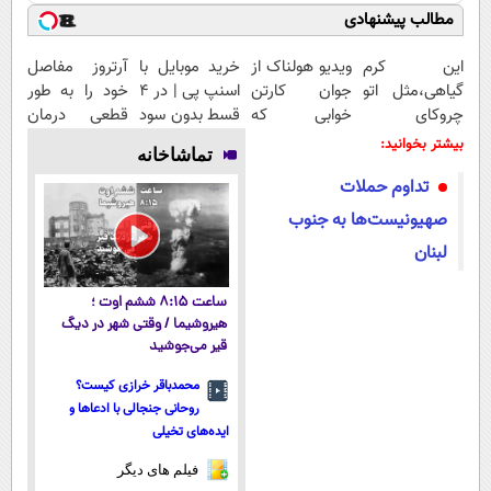
مطالب پیشنهادی
این کرم
ویدیو هولناک از
خرید موبایل با
آرتروز مفاصل
گیاهی،مثل اتو
جوان کارتن
اسنپ پی | در ۴
خود را به طور
چروکای
خوابی که
قسط بدون سود
قطعی درمان
پوستتوصاف
میلیاردر شد.
و کارمزد!
کنید!
بیشتر بخوانید:
تماشاخانه
میکنه!50%تخفیف
آموزش رایگان
◗پرسش‌نامه◖
تداوم حملات
صهیونیست‌ها به جنوب
لبنان
ساعت ۸:۱۵ ششم اوت ؛
هیروشیما / وقتی شهر در دیگ
قیر می‌جوشید
محمدباقر خرازی کیست؟
روحانی جنجالی با ادعاها و
ایده‌های تخیلی
فیلم های دیگر