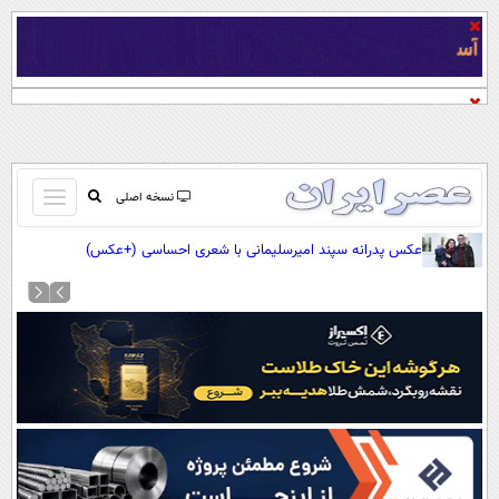
باز
نسخه اصلی
و
صفحه اول
عکس پدرانه سپند امیرسلیمانی با شعری احساسی (+عکس)
بسته
تماس با ما
کردن
آرشیو
منو
جستجو
نظرسنجی
آب و هوا
اوقات شرعی
پیوند ها
سواد زندگی