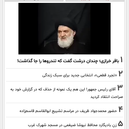
1
باقر خرازی؛ چندان درشت گفت که تندروها را جا گذاشت!
2
«تجرد قطعی»، انتخابی جدید برای سبک زندگی
3
آقای رئیس جمهور! این هم یک نمونه از حذف که در گزارش خود به
صراحت انتقاد کردید
4
حضور محمدجواد ظریف در مراسم تشییع ابوالقاسم قاسم‌زاده
5
زنِ بادیگارد محافظ نیوشا ضیغمی در مسجد شهرک غرب