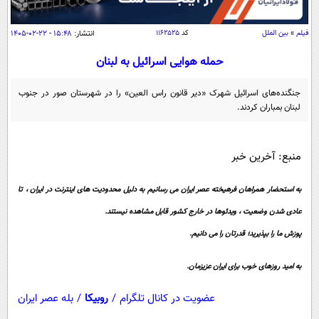
سیاسی
اقتصاد
فیلم
»
بین الملل
کد
۱۱۶۲۵۲۵
انتشار:
۱۵:۴۸ - ۲۲-۰۲-۱۴۰۵
جامعه
اقتصادی
حمله هوایی اسرائیل به لبنان
ورزشی
اجتماعی
خودرو
جنگنده‌های اسرائیل شهرک «دیر قانون راس العین» را در شهرستان صور در جنوب
بین الملل
حوادث
لبنان بمباران کردند.
فرهنگ و هنر
سیاست خارجی
سلامت
علم و دانش
منبع: آخرین خبر
یک برش دانایی
قرآن
فناوری و It
محیط زیست
به استحضار همراهان فرهیخته عصر ایران می رسانیم به دلیل محدودیت های اینترنت در ایران ، تا
گوناگون
علمی
سفر و تفریح
عادی شدن وضعیت ، ویدئوها در خارج کشور قابل مشاهده نیستند.
فیلم
سرگرمی
اخبار کریپتو
پوزش ما را بپذیرید؛ قدرتان را می دانیم.
عصر ایران 2
اقتصاد
باشگاه مغز
به امید روزهای خوب برای ایران عزیزمان.
آموزش زبان
خواندنی ها و دیدنی ها
ورزش
مجله تصویری سلاح
عضویت در کانال تلگرام
/
روبیکا
/
بله عصر ایران
داستان کوتاه
سیاست