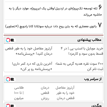
6
تله توسعه تک‌پروژه‌ای در اردبیل/وقتی یک ابرپروژه، موارد دیگر را به
حاشیه می‌راند
7
بانوی معماری که به بتن روح داد؛ درباره سوتلانا کانا رادویچ (+تصاویر)
مطالب پیشنهادی
خرید موبایل با اسنپ پی | در ۴
آرتروز مفاصل خود را به طور قطعی
قسط بدون سود و کارمزد!
درمان کنید! ◗پرسش‌نامه◖
200 سوت نقره هدیه گرمی به شما؛
آخرین باری که درد کمر داری!
ثبت نام کن
◗پرسش‌نامه رو پر کن◖
از سراسر وب
آرتروز مفاصل
درمان
طلاسی
خود را به طور
قطعی
| تا 100
قطعی درمان
ریزش
میلیون
کنید!
و کم
وام
وبگردی