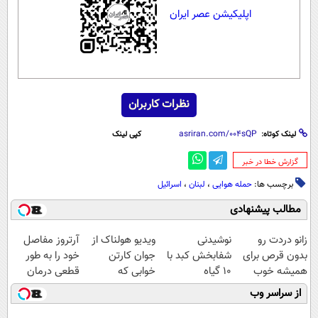
اپلیکیشن عصر ایران
نظرات کاربران
لینک کوتاه:
کپی لینک
‌گزارش خطا در خبر
برچسب ها:
حمله هوایی
،
لبنان
،
اسرائیل
مطالب پیشنهادی
زانو دردت رو
نوشیدنی
ویدیو هولناک از
آرتروز مفاصل
بدون قرص برای
شفابخش کبد با
جوان کارتن
خود را به طور
همیشه خوب
10 گیاه
خوابی که
قطعی درمان
کن! (قدم اول،
موثر(تخفیف تا
میلیاردر شد.
کنید!
از سراسر وب
پرسش‌نامه)
امشب)
آموزش رایگان
◗پرسش‌نامه◖