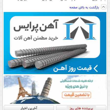
فناوری اروپا،
ویزیت
پرداخت اقساطی
ساخت!!!
بازگشت به بالای صفحه
سبک و مقاوم |
رایگان+پرداخت
هم داریم!😍 |
پرداخت قسطی
اقساطی😍
📍تهران
پربیننده های روز
آخرین اخبار