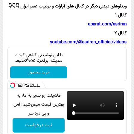
پیامک
سرگرمی
ویدئوهای دیدنی دیگر در کانال های آپارات و یوتیوب عصر ایران 👇👇👇
روانشناسی
فناوری
کانال 1
aparat.com/asriran
آشپزی
گوناگون
کانال 2
دانلود
حوادث
youtube.com/@asriran_official/videos
محیط زیست
با این نوشیدنی گیاهی کبدت
سلامت
همیشه پرقدرته55%تخفیف
فرهنگی
خرید محصول
بین الملل
اجتماعی
ماشینت رو بسپر به ما، به
حیات وحش
بهترین قیمت میفروشیم! امن
و بی درد سر
سیاست خارجی
ثبت درخواست