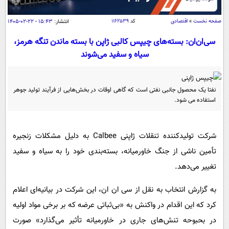
سیاسی
اقتصاد
صفحه نخست
»
اقتصادی
کد
۱۱۶۲۵۳۹
انتشار:
۱۵:۴۳ - ۲۲-۰۲-۱۴۰۵
جامعه
اقتصادی
سی‌ان‌ان: بسته‌های چیپس کالبی ژاپن با بسته ماندن تنگه هرمز،
سیاه و سفید می‌شوند
ورزشی
اجتماعی
خودرو
بین الملل
حوادث
نفتا یک محصول جانبی نفتی است که گاهی اوقات در بخش‌هایی از فرآیند تولید جوهر
فرهنگ و هنر
سیاست خارجی
سلامت
استفاده می‌ شود.
علم و دانش
یک برش دانایی
قرآن
فناوری و It
محیط زیست
شرکت تولیدکننده تنقلات ژاپنی Calbee به دلیل مشکلات زنجیره
گوناگون
علمی
تأمین ناشی از جنگ خاورمیانه، بسته‌بندی خود را به سیاه و سفید
سفر و تفریح
فیلم
سرگرمی
اخبار کریپتو
تغییر می‌دهد.
عصر ایران 2
اقتصاد
باشگاه مغز
به گزارش انتخاب به نقل از سی ان ان، این شرکت در بیانیه‌ای اعلام
آموزش زبان
خواندنی ها و دیدنی ها
ورزش
مجله تصویری سلاح
کرد که این اقدام در واکنش به «بی‌ثباتی عرضه که بر برخی مواد اولیه
داستان کوتاه
سیاست
در بحبوحه تنش‌های جاری در خاورمیانه تأثیر می‌گذارد» صورت