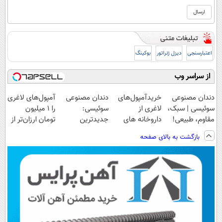
اعتبارسنجی
دیزل ژنراتور
بوکینگ
از سراسر وب
دندان مصنوعی
خریدآمپول‌های
دندان مصنوعی
آمپول‌های لاغری
سوئیسی | سبک،
لاغری از
سوئیسی:
را ۱ میلیون
مقاوم، طبیعی!
داروخانه های
جدیدترین
تومان ارزان‌تر از
ویزیت
اطرافت، ارسال
فناوری اروپا،
همه‌جا بخر!
بازگشت به بالای صفحه
رایگان+پرداخت
فوری همراه با
سبک و مقاوم |
اقساطی😍
پک یخ!
پرداخت قسطی