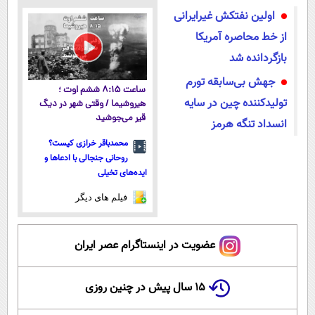
میکنه!50%تخفیف
داروخانه های
نزدیک‌تر به
از داروخانه‌
اولین نفتکش غیرایرانی
معتبر
شروع کاهش
وزن
از خط محاصره آمریکا
بازگردانده شد
جهش بی‌سابقه تورم
ساعت ۸:۱۵ ششم اوت ؛
تولیدکننده چین در سایه
هیروشیما / وقتی شهر در دیگ
قیر می‌جوشید
انسداد تنگه هرمز
محمدباقر خرازی کیست؟
روحانی جنجالی با ادعاها و
ایده‌های تخیلی
فیلم های دیگر
عضویت در اینستاگرام عصر ایران
۱۵ سال پیش در چنین روزی