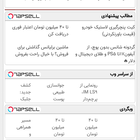
مطالب پیشنهادی
کیت پنچرگیری لاستیک خودرو
تا 40 میلیون تومان اعتبار فوری
(قیمت باورنکردنی)
دریافت کن
گردونه شانس بدون پوچ، از
ماشین برلیانس گذاشتی برای
آیفون17تا PS5 و طلای دیجیتال و
فروش؟ با خیال راحت بفروش
دلار🔥
از سراسر وب
رونمایی از
جوانسازی
کشف
IM LS9،
طبیعی
جدید:
پرچم‌دار
پوست
جلبک
فوق‌لوکس
بدون
اسپیرولینا
وبگردی
EREV
بوتاکس و
پیری را
وارد بازار
جراحی
متوقف
تا ۴۰
تا 40
مسیر
ایران شد
می
میلیون
میلیون
همراهی
کند50%تخفیف
تومان
تومان
و