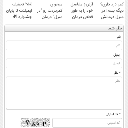
کمر درد داری؟
آرتروز مفاصل
میخوای
۲۵٪ تخفیف
دیگه بسه! در
خود را به طور
کمردردت رو "در
ایمپلنت تا پایان
منزل درمانش
قطعی درمان
منزل" درمان
جشنواره 🎁
کن
کنید!
کنی؟ (◂فیلم +
نظر شما
(◀پرسش‌نامه)
◗پرسش‌نامه◖
◂پرسش‌نامه)
نام
ایمیل
* نظر
* کد امنیتی