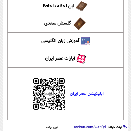
این لحظه با حافظ
گلستان سعدی
آموزش زبان انگلیسی
آپارات عصر ایران
اپلیکیشن عصر ایران
لینک کوتاه:
کپی لینک