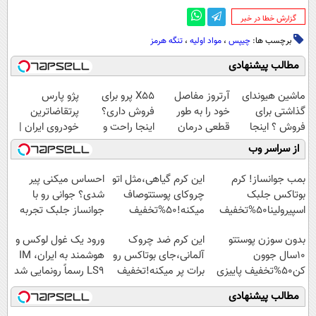
‌گزارش خطا در خبر
برچسب ها:
چیپس
،
مواد اولیه
،
تنگه هرمز
مطالب پیشنهادی
ماشین هیوندای
آرتروز مفاصل
X55 پرو برای
پژو پارس
گذاشتی برای
خود را به طور
فروش داری؟
پرتقاضاترین
فروش ؟ اینجا
قطعی درمان
اینجا راحت و
خودروی ایران |
سریع و راحت
کنید!
سریع بفروشش
برای فروشش
از سراسر وب
بفروش
◗پرسش‌نامه◖
فرصت رو از
دست نده!
بمب جوانساز! کرم
این کرم گیاهی،مثل اتو
احساس میکنی پیر
بوتاکس جلبک
چروکای پوستتوصاف
شدی؟ جوانی رو با
اسپیرولینا50%تخفیف
میکنه!50%تخفیف
جوانساز جلبک تجربه
کن
بدون سوزن پوستتو
این کرم ضد چروک
ورود یک غول لوکس و
10سال جوون
آلمانی،جای بوتاکس رو
هوشمند به ایران، IM
کن50%تخفیف پاییزی
برات پر میکنه!تخفیف
LS9 رسماً رونمایی شد
تا امشب
مطالب پیشنهادی