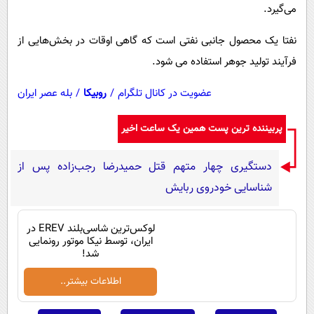
پیامک
سرگرمی
می‌گیرد.
روانشناسی
فناوری
نفتا یک محصول جانبی نفتی است که گاهی اوقات در بخش‌هایی از
آشپزی
گوناگون
فرآیند تولید جوهر استفاده می‌ شود.
دانلود
حوادث
عضویت در کانال تلگرام
/
روبیکا
/
بله عصر ایران
محیط زیست
پربیننده ترین پست همین یک ساعت اخیر
سلامت
فرهنگی
دستگیری چهار متهم قتل حمیدرضا رجب‌زاده پس از
شناسایی خودروی ربایش
بین الملل
اجتماعی
لوکس‌ترین شاسی‌بلند EREV در
ایران، توسط نیکا موتور رونمایی
حیات وحش
شد!
سیاست خارجی
اطلاعات بیشتر..