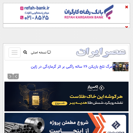
باز
نسخه اصلی
و
صفحه اول
مرگ تلخ بازیکن ۲۶ ساله راگبی بر اثر گرمازدگی در ژاپن
بسته
تماس با ما
کردن
آرشیو
منو
جستجو
نظرسنجی
آب و هوا
اوقات شرعی
پیوند ها
سواد زندگی