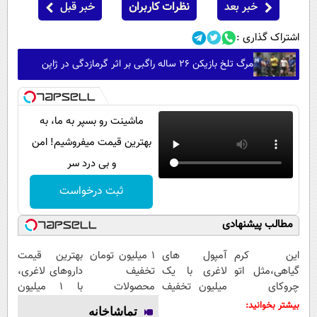
خبر بعد
نظرات کاربران
خبر قبل
اشتراک گذاری :
مرگ تلخ بازیکن ۲۶ ساله راگبی بر اثر گرمازدگی در ژاپن
ماشینت رو بسپر به ما، به
بهترین قیمت میفروشیم! امن
و بی درد سر
ثبت درخواست
مطالب پیشنهادی
این کرم
آمپول های
۱ میلیون تومان
بهترین قیمت
گیاهی،مثل اتو
لاغری با یک
تخفیف
داروهای لاغری،
چروکای
میلیون تخفیف
محصولات
با ۱ میلیون
پوستتوصاف
| ارسال از
لاغری؛ یک قدم
تخفیف و ارسال
بیشتر بخوانید:
تماشاخانه