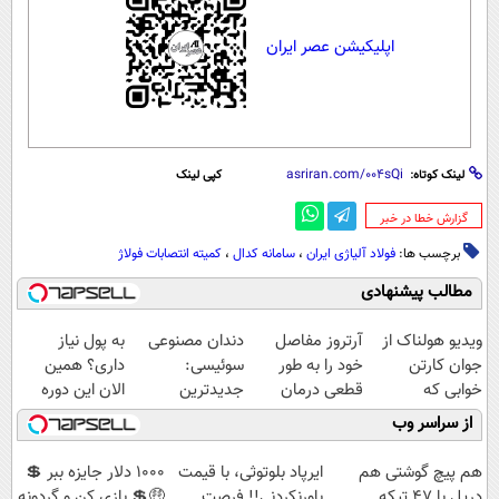
اپلیکیشن عصر ایران
لینک کوتاه:
کپی لینک
‌گزارش خطا در خبر
برچسب ها:
فولاد آلیاژی ایران
،
سامانه کدال
،
کمیته انتصابات فولاژ
مطالب پیشنهادی
ویدیو هولناک از
آرتروز مفاصل
دندان مصنوعی
به پول نیاز
جوان کارتن
خود را به طور
سوئیسی:
داری؟ همین
خوابی که
قطعی درمان
جدیدترین
الان این دوره
میلیاردر شد.
کنید!
فناوری اروپا،
رایگان رو شرکت
از سراسر وب
آموزش رایگان
◗پرسش‌نامه◖
سبک و مقاوم |
کن تا دیر نشده!
پرداخت قسطی
هم پیچ گوشتی هم
ایرپاد بلوتوثی، با قیمت
1000 دلار جایزه ببر 💲
دریل با 47 تیکه
باورنکردنی!! فرصت
🤑💲 بازی کن و گردونه