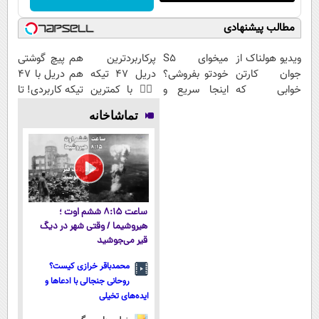
مطالب پیشنهادی
ویدیو هولناک از
میخوای S5
پرکاربردترین
هم پیچ گوشتی
جوان کارتن
خودتو بفروشی؟
دریل 47 تیکه
هم دریل با 47
خوابی که
اینجا سریع و
👈🏻 با کمترین
تیکه کاربردی! تا
میلیاردر شد.
منصفانه تر
قیمت 🔥
تخفیف داره
تماشاخانه
آموزش رایگان
بفروش
بخرش!🔥
ساعت ۸:۱۵ ششم اوت ؛
هیروشیما / وقتی شهر در دیگ
قیر می‌جوشید
محمدباقر خرازی کیست؟
روحانی جنجالی با ادعاها و
ایده‌های تخیلی