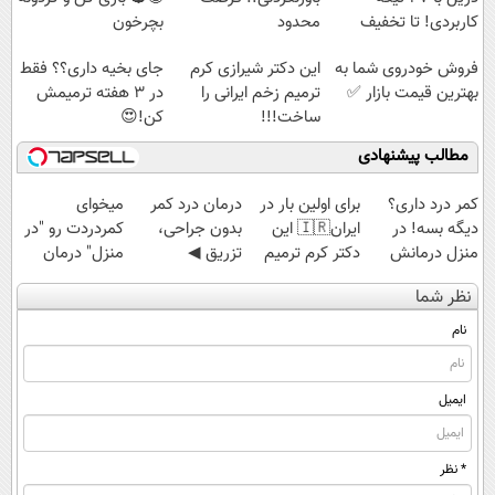
کاربردی! تا تخفیف
محدود
بچرخون
داره بخرش!🔥
فروش خودروی شما به
این دکتر شیرازی کرم
جای بخیه داری؟؟ فقط
بهترین قیمت بازار ✅
ترمیم زخم ایرانی را
در 3 هفته ترمیمش
ساخت!!!
کن!😍
مطالب پیشنهادی
کمر درد داری؟
برای اولین بار در
درمان درد کمر
میخوای
دیگه بسه! در
ایران🇮🇷 این
بدون جراحی،
کمردردت رو "در
منزل درمانش
دکتر کرم ترمیم
تزریق ◀
منزل" درمان
کن
کننده 23 روزه
پرسش‌نامه رو پر
کنی؟ (◂فیلم +
نظر شما
(◀پرسش‌نامه)
ساخت!
کن ▶
◂پرسش‌نامه)
نام
ایمیل
* نظر