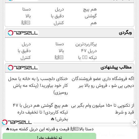
هم پیچ
دریل
دستا
گوشتی
دقیق با
بالا
هم
کنترل
🙌🏻
دریل با
سرعت
قیمت
وبگردی
47 تیکه
اتوماتیک
و
کاربردی!
🎯
قدرته
پرکاربردترین
دستا
دریل
تا
(مجموعه
این
دریل 47
بالا
دقیق با
تخفیف
47عددی
دریل
تیکه 👈🏻 با
🙌🏻
کنترل
داره
+
کشته
کمترین
قیمت
سرعت
مطالب پیشنهادی
بخرش!
تخفیف
میده
قیمت 🔥
و
اتوماتیک
🔥
ویژه)
🔥
قدرته
🎯
اگه فروشگاه داری عضو فروشندگان
خنکای دلچسب را به خانه یا محل
این
(مجموعه
دیجی پی شو ، فروش رو بالا ببر
کار خود بیاورید! (پنکه مه پاش
دریل
47عددی
رومیزی)
کشته
+
از تکنوپی تا 150 میلیون وام بگیر بی
میده
تخفیف
هم پیچ گوشتی هم دریل با 47
قید و شرط
🔥
ویژه)
تیکه کاربردی! تا تخفیف داره
بخرش!🔥
دستا بالا🙌🏻 قیمت و قدرته این دریل کشته میده🔥
صفحه اول
فیلم
عصر ایران۲
درباره عصرایران
تماس با ما
آرشیو
جستجو
تو تخفیف بخر!