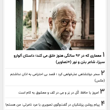
1
معماری که در 92 سالگی هنوز خلق می کند؛ داستان آلوارو
سیزا، شاعر بتن و نور (+تصاویر)
2
سحر دولتشاهی عذرخواهی کرد ؛ قصد بی احترامی به اذان نداشتم
(عکس)
3
امروز با حافظ: گُل در بَر و مِی در کَف و معشوق به کام است
4
پیام روشن پزشکیان در گفت‌و‌گوی تصویری با مرد نامرئی: من هستم!