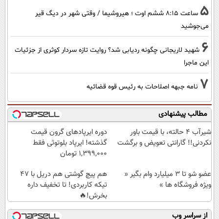
5
ساعت ۸:۱۵ ششم اوت ؛ هیروشیما / وقتی شهر در دیگ قیر
می‌جوشید
6
شهید لاریجانی چگونه ردیابی شد؟ روایت تازه سردار کوثری از جزئیات
این ماجرا
7
نامه جبهه اصلاحات به رئیس قوه قضائیه
مطالب پیشنهادی
شیر‌آب ۴ حالته، با قیمت باور
دوره ایرپاد‌های گرون قیمت
نکردنی!! گارانتی تعویض و برگشت
گذشته! ایرپاد بلوتوثی فقط
1,399,000 تومان
عضو شو تا 3 میلیارد وام بگیر «
هم پیچ گوشتی هم دریل با 47
ویژه فروشگاه ها »
تیکه کاربردی! تا تخفیف داره
بخرش!🔥
از سراسر وب