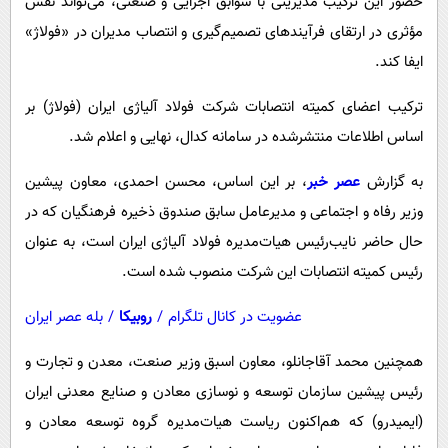
حضور این ترکیب مدیریتی با سوابق اجرایی و صنعتی، می‌تواند نقش
پیامک
سرگرمی
مؤثری در ارتقای فرآیندهای تصمیم‌گیری و انتصاب مدیران در «فولاژ»
روانشناسی
فناوری
ایفا کند.
آشپزی
گوناگون
ترکیب اعضای کمیته انتصابات شرکت فولاد آلیاژی ایران (فولاژ) بر
دانلود
حوادث
اساس اطلاعات منتشرشده در سامانه کدال، نهایی و اعلام شد.
محیط زیست
به گزارش
عصر خبر
، بر این اساس، محسن احمدی، معاون پیشین
سلامت
وزیر رفاه و اجتماعی و مدیرعامل سابق صندوق ذخیره فرهنگیان که در
فرهنگی
حال حاضر نایب‌رئیس هیات‌مدیره فولاد آلیاژی ایران است، به عنوان
بین الملل
رئیس کمیته انتصابات این شرکت منصوب شده است.
اجتماعی
عضویت در کانال تلگرام
/
روبیکا
/
بله عصر ایران
حیات وحش
همچنین محمد آقاجانلو، معاون اسبق وزیر صنعت، معدن و تجارت و
سیاست خارجی
رئیس پیشین سازمان توسعه و نوسازی معادن و صنایع معدنی ایران
(ایمیدرو) که هم‌اکنون ریاست هیات‌مدیره گروه توسعه معادن و