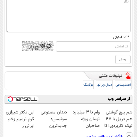
* کد امنیتی
اعتبارسنجی
دیزل ژنراتور
بوکینگ
از سراسر وب
هم پیچ گوشتی
وام تا ۳ میلیارد
دندان مصنوعی
این دکتر شیرازی
هم دریل با 47
تومان ویژه
سوئیسی:
کرم ترمیم زخم
تیکه کاربردی! تا
صاحبان
جدیدترین
ایرانی را
تخفیف داره
فروشگاه‌های
فناوری اروپا،
ساخت!!!
بازگشت به بالای صفحه