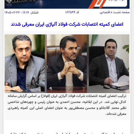
سیاسی
اقتصاد
صفحه نخست
»
اقتصادی
کد
۱۱۶۲۵۴۴
انتشار:
۱۶:۱۹ - ۲۲-۰۲-۱۴۰۵
جامعه
اقتصادی
اعضای کمیته انتصابات شرکت فولاد آلیاژی ایران معرفی شدند
ورزشی
اجتماعی
خودرو
بین الملل
حوادث
فرهنگ و هنر
سیاست خارجی
سلامت
علم و دانش
یک برش دانایی
قرآن
فناوری و It
محیط زیست
گوناگون
علمی
سفر و تفریح
فیلم
سرگرمی
اخبار کریپتو
ترکیب اعضای کمیته انتصابات شرکت فولاد آلیاژی ایران (فولاژ) بر اساس گزارش سامانه
کدال نهایی شد. در این ابلاغیه، محسن احمدی به عنوان رئیس و چهره‌های شاخصی
عصر ایران 2
اقتصاد
باشگاه مغز
نظیر محمد آقاجانلو و محسن مصطفی‌پور به عنوان اعضای اصلی این کمیته راهبردی
آموزش زبان
معرفی شده‌اند.
خواندنی ها و دیدنی ها
ورزش
مجله تصویری سلاح
داستان کوتاه
سیاست