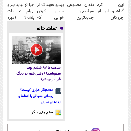
این کرم
دندان مصنوعی
ویدیو هولناک از
چرا تو نباید بنز و
گیاهی،مثل اتو
سوئیسی:
جوان کارتن
بی‌ام‌و زیر پات
چروکای
جدیدترین
خوابی که
باشه؟ (دوره
پوستتوصاف
فناوری اروپا،
میلیاردر شد.
رایگان درآمد
تماشاخانه
میکنه!50%تخفیف
سبک و مقاوم |
آموزش رایگان
میلیاردی)
پرداخت قسطی
ساعت ۸:۱۵ ششم اوت ؛
هیروشیما / وقتی شهر در دیگ
قیر می‌جوشید
محمدباقر خرازی کیست؟
روحانی جنجالی با ادعاها و
ایده‌های تخیلی
فیلم های دیگر