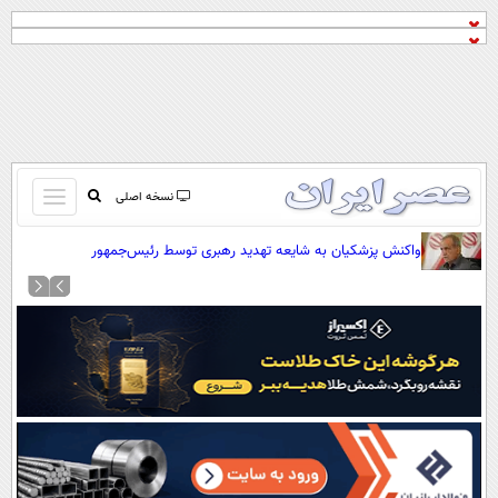
باز
نسخه اصلی
و
صفحه اول
واکنش پزشکیان به شایعه تهدید رهبری توسط رئیس‌جمهور
بسته
تماس با ما
کردن
آرشیو
منو
جستجو
نظرسنجی
آب و هوا
اوقات شرعی
پیوند ها
سواد زندگی