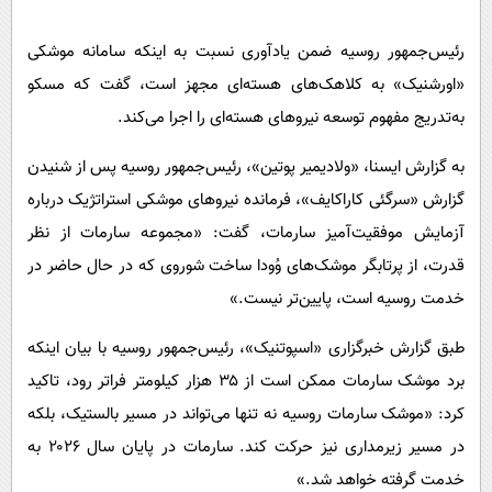
پیامک
سرگرمی
روانشناسی
رئیس‌جمهور روسیه ضمن یادآوری نسبت به اینکه سامانه موشکی
فناوری
«اورشنیک» به کلاهک‌های هسته‌ای مجهز است، گفت که مسکو
آشپزی
گوناگون
به‌تدریج مفهوم توسعه نیروهای هسته‌ای را اجرا می‌کند.
دانلود
حوادث
به گزارش ایسنا، «ولادیمیر پوتین»، رئیس‌جمهور روسیه پس از شنیدن
محیط زیست
گزارش «سرگئی کاراکایف»، فرمانده نیروهای موشکی استراتژیک درباره
سلامت
آزمایش موفقیت‌آمیز سارمات، گفت: «مجموعه سارمات از نظر
فرهنگی
قدرت، از پرتابگر موشک‌های وُودا ساخت شوروی که در حال حاضر در
بین الملل
خدمت روسیه است، پایین‌تر نیست.»
اجتماعی
طبق گزارش خبرگزاری «اسپوتنیک»، رئیس‌جمهور روسیه با بیان اینکه
حیات وحش
برد موشک سارمات ممکن است از ۳۵ هزار کیلومتر فراتر رود، تاکید
کرد: «موشک سارمات روسیه نه تنها می‌تواند در مسیر بالستیک، بلکه
سیاست خارجی
در مسیر زیرمداری نیز حرکت کند. سارمات در پایان سال ۲۰۲۶ به
خدمت گرفته خواهد شد.»