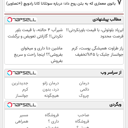
7
بانوی معماری که به بتن روح داد؛ درباره سوتلانا کانا رادویچ (+تصاویر)
مطالب پیشنهادی
ایرپاد بلوتوثی، با قیمت باورنکردنی!!
شیر‌آب ۴ حالته، با قیمت باور
فرصت محدود
نکردنی!! گارانتی تعویض و برگشت
راز طراوت همیشگی پوست، کرم
ماشین دنا داری و میخوای
جوانساز جلبک با 45%تخفیف
بفروشی؟؟ اینجا راحت و سریع
بفروش
از سراسر وب
درمان
درمان زانو
جدیدترین
دائمی
درد، بدون
کرم
چروک
هیچگونه
جوانساز
های
عوارض در
حاوی
وبگردی
پوستی
منزل
جلبک
در
(◂پرسش‌نامه)
اسپیرولینا!
صاحب
فروشگاه
مسیر
منزل!
( لینک
فروشگاه
داری ؟
همراهی
خرید
خرید با
هستی؟
عضو شو
و